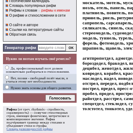
Поэтический календарь
москатель, мотель, муск
Словарь популярных рифм
ноэль, отель, панель, па
Рифмы к словам
и
рифмы к именам
платинель, повитель, по
О рифме и стихосложении в сети
прюнель, риель, ритурне
сапропель, сарсапарель,
О сайте и авторе
силикагель, синель, ска
Ссылки на литературные сайты
стереомодель, судомодел
Обратная связь
модель, туннель, турел
форель, фотомодель, хр
Генератор рифм
шрапнель, щавель, элек
агитпропотдел, адмотдел
Нужно ли поэтам изучать своё ремесло?
бороздодел, бракодел, в
децибел, женотдел, жило
Да, профессиональный поэт должен
основательно разбираться в стихосложении.
ковродел, корабел, крас
маслодел, надел, новодел
Нет, поэзия - свободный полёт мысли, и
учиться этому нет необходимости.
отстрел, передел, подбел
пострел, предел, пресс-о
Нужно знать основы для общего развития.
пробел, продел, простре
Голосовать
райотдел, расстрел, само
спецотдел, стеклодел, с
толстотел, тонкотел, уде
Рифма
(от греч. rhythmós - стройность,
соразмерность) — созвучие стихотворных
строк, имеющее фоническое, метрическое и
композиционное значение.
Рифма
подчёркивает границу между стихами и
объединяет стихи в
строфы
.
Словарь разновидностей рифмы