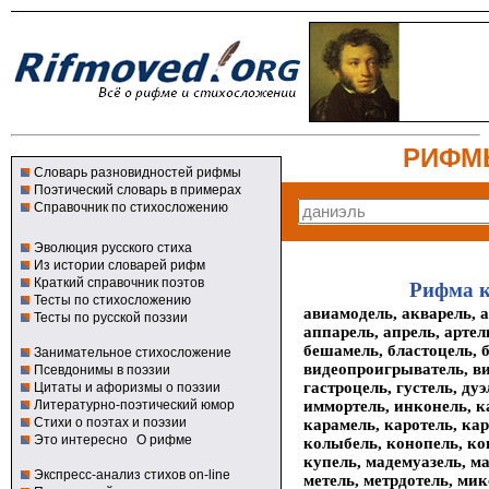
РИФМ
Словарь разновидностей рифмы
Поэтический словарь в примерах
Справочник по стихосложению
Эволюция русского стиха
Из истории словарей рифм
Краткий справочник поэтов
Рифма к
Тесты по стихосложению
авиамодель, акварель, 
Тесты по русской поэзии
аппарель, апрель, артел
бешамель, бластоцель, 
Занимательное стихосложение
видеопроигрыватель, вио
Псевдонимы в поэзии
гастроцель, густель, ду
Цитаты и афоризмы о поэзии
иммортель, инконель, к
Литературно-поэтический юмор
Стихи о поэтах и поэзии
карамель, каротель, кар
Это интересно
О рифме
колыбель, конопель, коп
купель, мадемуазель, ма
Экспресс-анализ стихов on-line
метель, метрдотель, мик