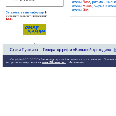
,
имени
Лиза
рифма к имен
,
имени
Миша
рифма к име
имени
Яна
Установите наш информер
и сделайте ваш сайт интересней!
Код...
Стихи Пушкина
Генератор рифм «Большой крокодил»
Copyright © 2010-2026 «Рифмовед.org» - всё о рифме и стихосложении. При испол
авторства и гиперссылка на
www. Rifmoved.org
обязательны.