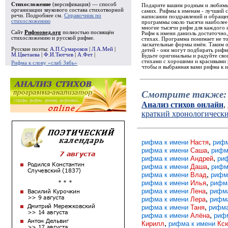
Стихосложение
(версификация) — способ
Подарите вашим родным и любимым
организации звукового состава стихотворной
самих. Рифмы к именам - лучший 
речи. Подробнее см.
Справочник по
написании поздравлений и обращен
стихосложению
программы около тысячи наиболее
многие тысячи рифм для каждого и
Сайт
Рифмовед.org
полностью посвящён
Рифм к имени даниэль достаточно,
стихосложению и русской рифме.
стихах. Программа понимает не то
ласкательные формы имён. Таким 
Русские поэты:
А.П.Сумароков
|
Л.А.Мей
|
детей - они могут подбирать рифм
М.Цветаева
|
Ф.И.Тютчев
|
А.Фет
|
Будьте оригинальны и радуйте св
стихами с хорошими и красивыми р
Рифма к слову «слаб Зябь»
чтобы и выбранная вами рифма к и
Смотрите также:
Анализ стихов онлайн
,
краткий хронологическ
,
рифма к имени
Настя
рифм
,
рифма к имени
Саша
рифм
,
рифма к имени
Андрей
ри
,
рифма к имени
Даша
рифм
,
рифма к имени
Влад
рифм
,
рифма к имени
Илья
рифм
,
рифма к имени
Лена
рифм
,
рифма к имени
Лера
рифм
,
рифма к имени
Таня
рифма
,
рифма к имени
Алёна
риф
,
Кирилл
рифма к имени
Кс