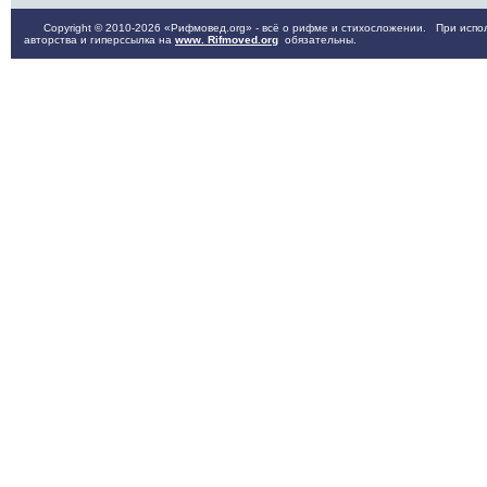
Copyright © 2010-2026 «Рифмовед.org» - всё о рифме и стихосложении. При испол
авторства и гиперссылка на
www. Rifmoved.org
обязательны.