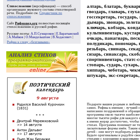
алтарь, блатарь, букварь
Стихосложение
(версификация) — способ
организации звукового состава стихотворной
гвоздарь, главарь, глуха
речи. Подробнее см.
Справочник по
госсекретарь, государь, 
стихосложению
дымарь, звонарь, золота
Сайт
Рифмовед.org
полностью посвящён
ключарь, кобзарь, конда
стихосложению и русской рифме.
культинвентарь, кустарь
Русские поэты:
А.П.Сумароков
|
Е.Баратынский
|
А.Майков
|
О.Мандельштам
|
В.Ходасевич
|
очкарь, панагиарь, песк
Рифма к слову «безглавыми»
полудикарь, пономарь, 
резьбарь, свинарь, сека
сизарь, синаксарь, скоб
спортинвентарь, статс-с
стопарь, сударь, сухарь
хиппарь, чеботарь, чек
штукарь, экс-секретарь,
Подарите вашим родным и любимым
самих. Рифмы к именам - лучший 
написании поздравлений и обращен
программы около тысячи наиболее
многие тысячи рифм для каждого 
к имени жерар достаточно, чтобы
стихах. Программа понимает не то
ласкательные формы имён. Таким 
детей - они могут подбирать рифм
Будьте оригинальны и радуйте св
стихами с хорошими и красивыми р