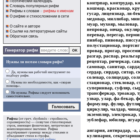
Поэтический календарь
контрпар, контрудар, ко
Словарь популярных рифм
кошмар, красковар, крут
Рифмы к словам
и
рифмы к именам
гусар, лицензиар, ля-бе
О рифме и стихосложении в сети
медовар, миллибар, мин
муар, мухояр, мыловар, 
О сайте и авторе
непровар, овчар, окуляр
Ссылки на литературные сайты
перевар, перегар, перми
Обратная связь
пивбар, пивовар, писсуа
полустационар, портсига
Генератор рифм
провар, прогар, просеми
разгар, распар, реальгар
рецептар, ричеркар, сава
Нужны ли поэтам словари рифм?
самовар, санитар, сарда
сердар, сирдар, ситар, 
Да, нужны как рабочий инструмент по
подбору рифм.
солевар, солнцедар, сол
стационар, стекловар, с
Нужны по необходимости, как «скорая
помощь».
суперинвар, суфляр, сыр
трансферкар, троакар, тр
Не нужны. Рифмы следует вспоминать
самостоятельно.
узвар, улар, фа-бекар, 
формуляр, фуляр, футляр
Голосовать
циркуляр, чалдар, чина
экземпляр, электрокар, 
Рифма
(от греч. rhythmós - стройность,
эублефар, юбиляр, ягуар
соразмерность) — созвучие стихотворных
строк, имеющее фоническое, метрическое и
композиционное значение.
Рифма
ангария, антирадар, -а,
подчёркивает границу между стихами и
кулинария, секретаришк
объединяет стихи в
строфы
.
Словарь разновидностей рифмы