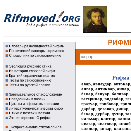
РИФМ
Словарь разновидностей рифмы
Поэтический словарь в примерах
Справочник по стихосложению
Эволюция русского стиха
Из истории словарей рифм
Краткий справочник поэтов
Рифма 
Тесты по стихосложению
авар, авиаудар, автокар,
Тесты по русской поэзии
ангар, антиквар, анчар, 
бекар, бенуар, боливар, 
Занимательное стихосложение
ветеринар, видеобар, ге
Псевдонимы в поэзии
гратуар, грибовар, гриль
Цитаты и афоризмы о поэзии
дарбар, делавар, динар,
Литературно-поэтический юмор
Стихи о поэтах и поэзии
бекар, дурбар, дутар, за
Это интересно
О рифме
кальмар, кантар, капилл
квазар, квасовар, килоб
Экспресс-анализ стихов on-line
клошар, ковар, коллапс