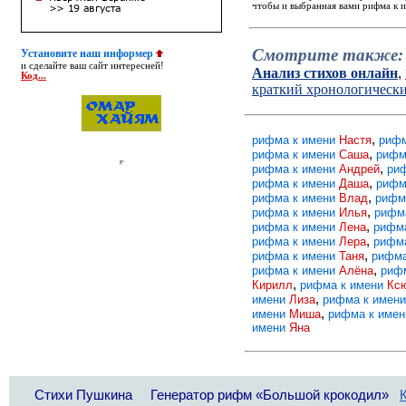
чтобы и выбранная вами рифма к и
Смотрите также:
Установите наш информер
и сделайте ваш сайт интересней!
Анализ стихов онлайн
,
Код...
краткий хронологическ
,
рифма к имени
Настя
рифм
,
рифма к имени
Саша
рифм
,
рифма к имени
Андрей
ри
,
рифма к имени
Даша
рифм
,
рифма к имени
Влад
рифм
,
рифма к имени
Илья
рифм
,
рифма к имени
Лена
рифм
,
рифма к имени
Лера
рифм
,
рифма к имени
Таня
рифма
,
рифма к имени
Алёна
риф
,
Кирилл
рифма к имени
Кс
,
имени
Лиза
рифма к имен
,
имени
Миша
рифма к име
имени
Яна
Стихи Пушкина
Генератор рифм «Большой крокодил»