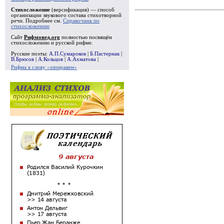
Стихосложение
(версификация) — способ
организации звукового состава стихотворной
речи. Подробнее см.
Справочник по
стихосложению
Сайт
Рифмовед.org
полностью посвящён
стихосложению и русской рифме.
Русские поэты:
А.П.Сумароков
|
Б.Пастернак
|
В.Брюсов
|
А.Кольцов
|
А.Ахматова
|
Рифма к слову «злонравен»