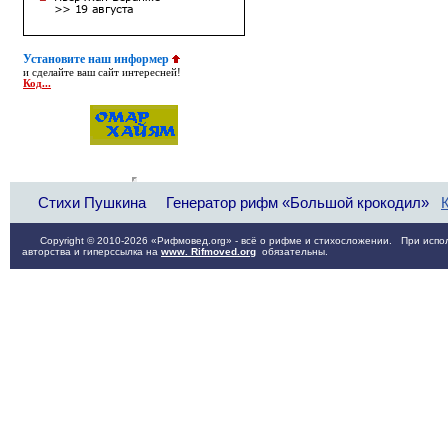
Установите наш информер
и сделайте ваш сайт интересней!
Код...
Стихи Пушкина
Генератор рифм «Большой крокодил»
Copyright © 2010-2026 «Рифмовед.org» - всё о рифме и стихосложении. При испол
авторства и гиперссылка на
www. Rifmoved.org
обязательны.