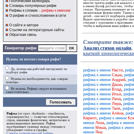
Поэтический календарь
многие тысячи рифм для каждого 
Словарь популярных рифм
к имени йосиф достаточно, чтобы
стихах. Программа понимает не то
Рифмы к словам
и
рифмы к именам
ласкательные формы имён. Таким 
О рифме и стихосложении в сети
детей - они могут подбирать рифм
Будьте оригинальны и радуйте св
стихами с хорошими и красивыми р
О сайте и авторе
чтобы и выбранная вами рифма к и
Ссылки на литературные сайты
Обратная связь
Смотрите также:
Анализ стихов онлайн
,
Генератор рифм
краткий хронологическ
Нужны ли поэтам словари рифм?
Да, нужны как рабочий инструмент по
,
рифма к имени
Настя
рифм
подбору рифм.
,
рифма к имени
Саша
рифм
,
Нужны по необходимости, как «скорая
рифма к имени
Андрей
ри
помощь».
,
рифма к имени
Даша
рифм
,
рифма к имени
Влад
рифм
Не нужны. Рифмы следует вспоминать
самостоятельно.
,
рифма к имени
Илья
рифм
,
рифма к имени
Лена
рифм
Голосовать
,
рифма к имени
Лера
рифм
,
рифма к имени
Таня
рифма
,
рифма к имени
Алёна
риф
Рифма
(от греч. rhythmós - стройность,
соразмерность) — созвучие стихотворных
,
Кирилл
рифма к имени
Кс
строк, имеющее фоническое, метрическое и
,
имени
Лиза
рифма к имен
композиционное значение.
Рифма
,
подчёркивает границу между стихами и
имени
Миша
рифма к име
объединяет стихи в
строфы
.
имени
Яна
Словарь разновидностей рифмы