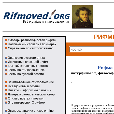
РИФМ
Словарь разновидностей рифмы
Поэтический словарь в примерах
Справочник по стихосложению
Эволюция русского стиха
Из истории словарей рифм
Краткий справочник поэтов
Рифма 
Тесты по стихосложению
натурфилософ, философ
Тесты по русской поэзии
.
Занимательное стихосложение
Псевдонимы в поэзии
Цитаты и афоризмы о поэзии
Литературно-поэтический юмор
Стихи о поэтах и поэзии
Это интересно
О рифме
Подарите вашим родным и любимым
самих. Рифмы к именам - лучший 
Экспресс-анализ стихов on-line
написании поздравлений и обращен
программы около тысячи наиболее