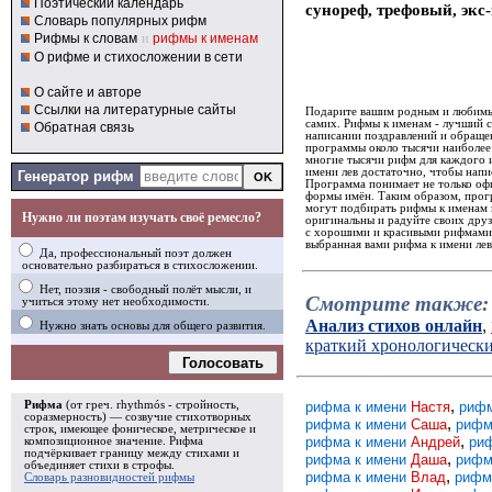
Поэтический календарь
сунореф, трефовый, экс
Словарь популярных рифм
Рифмы к словам
и
рифмы к именам
О рифме и стихосложении в сети
О сайте и авторе
Ссылки на литературные сайты
Подарите вашим родным и любимым
самих. Рифмы к именам - лучший 
Обратная связь
написании поздравлений и обращен
программы около тысячи наиболее
многие тысячи рифм для каждого и
имени лев достаточно, чтобы напи
Генератор рифм
Программа понимает не только офи
формы имён. Таким образом, прогр
могут подбирать рифмы к именам 
Нужно ли поэтам изучать своё ремесло?
оригинальны и радуйте своих дру
с хорошими и красивыми рифмами. 
выбранная вами рифма к имени лев
Да, профессиональный поэт должен
основательно разбираться в стихосложении.
Нет, поэзия - свободный полёт мысли, и
Смотрите также:
учиться этому нет необходимости.
Анализ стихов онлайн
,
Нужно знать основы для общего развития.
краткий хронологическ
Голосовать
,
рифма к имени
Настя
рифм
Рифма
(от греч. rhythmós - стройность,
соразмерность) — созвучие стихотворных
,
рифма к имени
Саша
рифм
строк, имеющее фоническое, метрическое и
,
рифма к имени
Андрей
ри
композиционное значение.
Рифма
подчёркивает границу между стихами и
,
рифма к имени
Даша
рифм
объединяет стихи в
строфы
.
,
рифма к имени
Влад
рифм
Словарь разновидностей рифмы