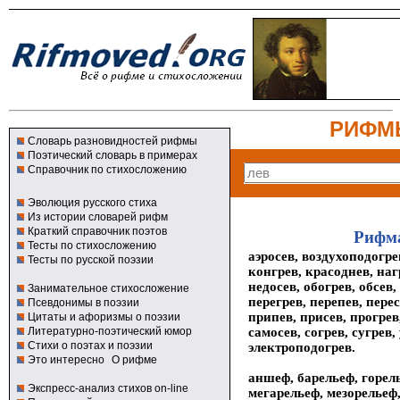
РИФМ
Словарь разновидностей рифмы
Поэтический словарь в примерах
Справочник по стихосложению
Эволюция русского стиха
Из истории словарей рифм
Краткий справочник поэтов
Рифма
Тесты по стихосложению
аэросев, воздухоподогрев
Тесты по русской поэзии
конгрев, красоднев, наг
недосев, обогрев, обсев,
Занимательное стихосложение
перегрев, перепев, перес
Псевдонимы в поэзии
припев, присев, прогрев,
Цитаты и афоризмы о поэзии
самосев, согрев, сугрев,
Литературно-поэтический юмор
Стихи о поэтах и поэзии
электроподогрев.
Это интересно
О рифме
аншеф, барельеф, горел
Экспресс-анализ стихов on-line
мегарельеф, мезорельеф