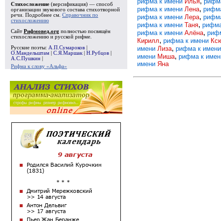
,
рифма к имени
Илья
рифм
Стихосложение
(версификация) — способ
,
рифма к имени
Лена
рифм
организации звукового состава стихотворной
речи. Подробнее см.
Справочник по
,
рифма к имени
Лера
рифм
стихосложению
,
рифма к имени
Таня
рифма
,
Сайт
Рифмовед.org
полностью посвящён
рифма к имени
Алёна
риф
стихосложению и русской рифме.
,
Кирилл
рифма к имени
Кс
,
имени
Лиза
рифма к имен
Русские поэты:
А.П.Сумароков
|
О.Мандельштам
|
С.Я.Маршак
|
Н.Рубцов
|
,
имени
Миша
рифма к име
А.С.Пушкин
|
имени
Яна
Рифма к слову «Альфа»