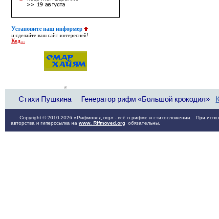
Установите наш информер
и сделайте ваш сайт интересней!
Код...
Стихи Пушкина
Генератор рифм «Большой крокодил»
Copyright © 2010-2026 «Рифмовед.org» - всё о рифме и стихосложении. При испол
авторства и гиперссылка на
www. Rifmoved.org
обязательны.