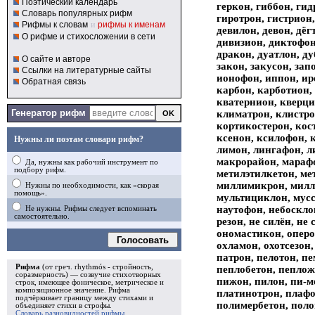
Поэтический календарь
геркон, гиббон, ги
Словарь популярных рифм
гиротрон, гистрион,
Рифмы к словам
и
рифмы к именам
девилон, девон, дёг
О рифме и стихосложении в сети
дивизион, диктофон
дракон, дуатлон, ду
О сайте и авторе
закон, закусон, зап
Ссылки на литературные сайты
ионофон, иппон, ир
Обратная связь
карбон, карботион,
кватернион, кверци
Генератор рифм
климатрон, клистро
кортикостерон, кос
ксенон, ксилофон, к
Нужны ли поэтам словари рифм?
лимон, лингафон, л
макрорайон, марафо
Да, нужны как рабочий инструмент по
подбору рифм.
метилэтилкетон, ме
миллимикрон, милли
Нужны по необходимости, как «скорая
помощь».
мультициклон, мусс
наутофон, небосклон
Не нужны. Рифмы следует вспоминать
самостоятельно.
резон, не силён, не
ономастикон, оперон
Голосовать
охламон, охотсезон
патрон, пелотон, п
Рифма
(от греч. rhythmós - стройность,
пеплобетон, пепложе
соразмерность) — созвучие стихотворных
пижон, пилон, пи-м
строк, имеющее фоническое, метрическое и
композиционное значение.
Рифма
платинотрон, плафо
подчёркивает границу между стихами и
полимербетон, поло
объединяет стихи в
строфы
.
Словарь разновидностей рифмы