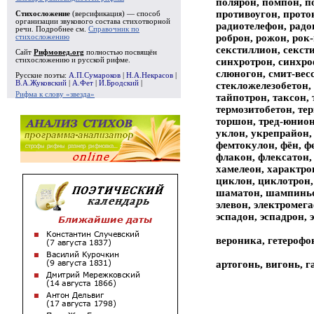
полярон, помпон, п
противоугон, прото
Стихосложение
(версификация) — способ
организации звукового состава стихотворной
радиотелефон, радон
речи. Подробнее см.
Справочник по
роброн, рожон, рок-
стихосложению
секстиллион, сексти
Сайт
Рифмовед.org
полностью посвящён
синхротрон, синхро
стихосложению и русской рифме.
слюногон, смит-весс
Русские поэты:
А.П.Сумароков
|
Н.А.Некрасов
|
В.А.Жуковский
|
А.Фет
|
И.Бродский
|
стекложелезобетон,
Рифма к слову «звезда»
тайпотрон, таксон, 
термозитобетон, тер
торшон, тред-юнион,
уклон, укрепрайон, 
фемтокулон, фён, ф
флакон, флексатон,
хамелеон, характро
циклон, циклотрон,
шаматон, шампиньон
элевон, электромега
эспадон, эспадрон, 
вероника, гетерофо
артогонь, вигонь, г