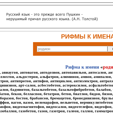
РИФМЫ К ИМЕН
Рифма к имени
«
род
 авиаугон, автовагон, автодозвон, автопавильон, автосалон, ав
аллохтон, альдостерон, альфатрон, алюминон, амвон, амипалон,
трон, антипротон, антифон, антициклон, антиэлектрон, антрахин
дивизион, арт-салон, асбестобетон, астероксилон, асфальтобето
салон, бадминтон, базальтобетон, базальтофибробетон, балабон, 
батон, бекон, белласпон, бетатрон, бетон, биатлон, бидон, бизон
боразон, бостон, брабансон, бромацетон, бронедивизион, брульон
буффон, вагон, вазон, веломарафон, вельветон, вермикулитобето
мофон, видеомагнитофон, видеосалон, видеотелефон, видеофон, в
зобаллон, газобетон, газон, газотрон, галеон, галлон, гамматро