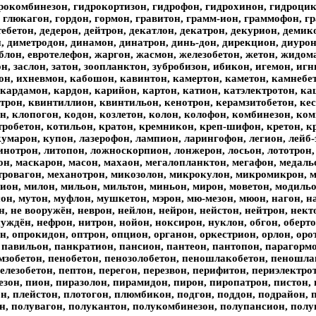
дрокомбинезон, гидрокортизон, гидрофон, гидрохинон, гидроцик
 глюкагон, гордон, гормон, гравитон, грамм-ион, граммофон, гр
тебетон, дедерон, дейтрон, декатлон, декатрон, декурион, демик
, диметродон, динамон, динатрон, динь-дон, дирекцион, диурон
блон, евротелефон, жаргон, жасмон, железобетон, жетон, жидома
он, заслон, затон, зоопланктон, зубробизон, ибикон, игемон, и
он, ихневмон, кабошон, кавинтон, камертон, каметон, камнебе
 кардамон, кардон, карийон, картон, катион, катэлектротон, к
трон, квинтиллион, квинтильон, кенотрон, керамзитобетон, кес
н, клопогон, кодон, козлетон, колон, колофон, комбинезон, ко
тробетон, котильон, кратон, кремникон, креп-шифон, кретон, к
умарон, купон, лазерофон, лампион, ларингофон, легион, лейб-э
инотрон, литопон, ложноскорпион, лонжерон, лосьон, лототрон,
н, маскарон, масон, махаон, мегалопланктон, мегафон, медальо
тровагон, механотрон, микозолон, микрокулон, микромикрон, 
он, милон, мильон, мильтон, миньон, мирон, моветон, модильо
он, мутон, муфлон, мушкетон, мэрон, мю-мезон, мюон, нагон, 
, не вооружён, неврон, нейлон, нейрон, нейстон, нейтрон, некто
 суждён, нефрон, нитрон, нойон, ноксирон, нуклон, обгон, оберто
, опрокидон, оптрон, опцион, органон, оркестрион, орлон, орот
, павильон, панкратион, пансион, пантеон, пантопон, парагормо
емзобетон, пенобетон, пенозолобетон, пеношлакобетон, пеношлак
лезобетон, пептон, перегон, перезвон, перифитон, периэлектрот
езон, пион, пиразолон, пирамидон, пирон, пиропатрон, пистон, 
н, плейстон, плотогон, плюмбикон, подгон, поддон, подрайон, 
н, полувагон, полукантон, полукомбинезон, полупансион, полу