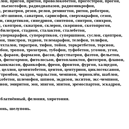
лон, пригон, притон, проволокобетон, прогестерон, прогон,
н, пьезогеофон, радиодиапазон, радиомикрофон,
 резнатрон, резон, релон, ремингтон, ритон, роботрон,
олёт-шпион, санатрон, сарюсофон, сверхмарафон, сезон,
он, синдетикон, синедрион, синтепон, синтрон, синхрон,
 скептрон, скиатрон, склерон, скорпион, скотопрогон,
билотрон, стадион, сталактон, сталебетон,
 супермарафон, суперортикон, супершпион, суслон, сцептрон,
он, твистрон, тедион, телемарафон, телефон, телифон,
техталон, тиратрон, тифон, тойон, торкретбетон, торсион,
бон, тропон, трохотрон, тубофон, туфобетон, угомон, угон,
, фараон, фармазон, фасон, фаустпатрон, фаэтон, фельетон,
н, фитогормон, фитолосьон, фитопланктон, фитотрон, флавон,
франкмасон, франкофон, фреон, фронтон, фургон, халцедон,
, целлон, цементобетон, центон, центурион, циклогексанон,
гтромбон, чалдон, чарльстон, чемпион, черноклён, шаблон,
бетон, шлемофон, шпион, экдизон, экситон, экс-чемпион,
ион, эмиритон, эон, эпигон, эпитон, эремоспартон, эскадрон,
иблатнённый, фелония, хиротония.
хонь, шелупонь.