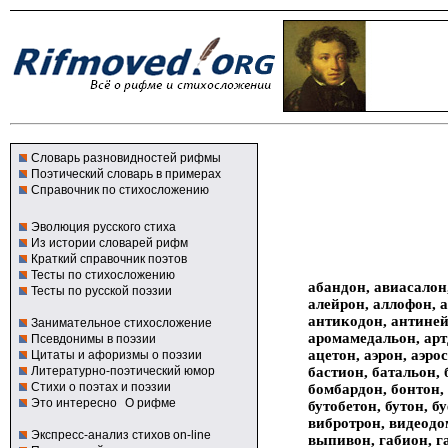
Словарь разновидностей рифмы
Поэтический словарь в примерах
Справочник по стихосложению
Эволюция русского стиха
Из истории словарей рифм
Краткий справочник поэтов
Тесты по стихосложению
абандон, авиасалон,
Тесты по русской поэзии
алейрон, аллофон, 
антикодон, антиней
Занимательное стихосложение
аромамедальон, арт
Псевдонимы в поэзии
ацетон, аэрон, аэро
Цитаты и афоризмы о поэзии
бастион, батальон, 
Литературно-поэтический юмор
Стихи о поэтах и поэзии
бомбардон, бонтон, 
Это интересно
О рифме
бутобетон, бутон, 
вибротрон, видеодо
Экспресс-анализ стихов on-line
выпивон, габион, га