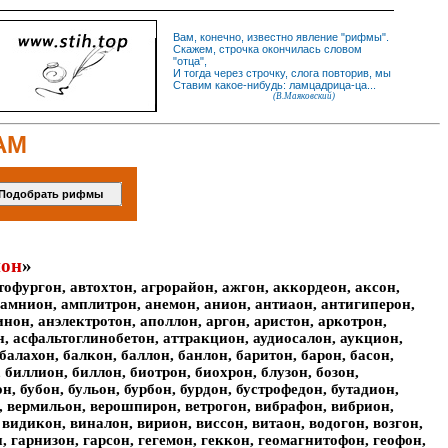
Вам, конечно, известно
явление
"
рифмы
".
Скажем,
строчка
окончилась словом
"
отца
",
И
тогда
через строчку, слога повторив, мы
Ставим какое-нибудь: ламцадрица-ца...
(В.Маяковский)
АМ
ион
»
тофургон, автохтон, агрорайон, ажгон, аккордеон, аксон,
 амнион, амплитрон, анемон, анион, антиаон, антигиперон,
он, анэлектротон, аполлон, аргон, аристон, аркотрон,
н, асфальтоглинобетон, аттракцион, аудиосалон, аукцион,
балахон, балкон, баллон, банлон, баритон, барон, басон,
, биллион, биллон, биотрон, биохрон, блузон, бозон,
, бубон, бульон, бурбон, бурдон, бустрофедон, бутадион,
н, вермильон, верошпирон, ветрогон, вибрафон, вибрион,
идикон, виналон, вирион, виссон, витаон, водогон, возгон,
н, гарнизон, гарсон, гегемон, геккон, геомагнитофон, геофон,