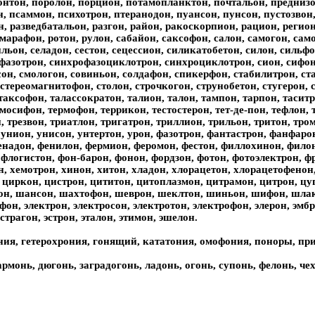
онтон, поролон, порцион, потамопланктон, почтальон, преднизо
н, псаммон, психотрон, птеранодон, пуансон, пунсон, пустозво
, разведбатальон, разгон, район, ракоскорпион, рацион, регион,
марафон, ротон, рулон, сабайон, саксофон, салон, самогон, сам
льон, селадон, сестон, сецессион, силикатобетон, силон, сильф
фазотрон, синхрофазоциклотрон, синхроциклотрон, сион, сифон,
он, смологон, совиньон, солдафон, спикерфон, стабилитрон, ста
 стереомагнитофон, столон, строчкогон, струнобетон, стугерон,
таксофон, талассократон, талион, талон, тампон, тарпон, таситр
мосифон, термофон, террикон, тестостерон, тет-де-пон, тефлон, 
 трезвон, триатлон, тригатрон, триллион, трильон, тритон, тром
унион, унисон, унтертон, урон, фазотрон, фантастрон, фанфарон
енадон, фенилон, фермион, феромон, фестон, филлохинон, фило
 флогистон, фон-барон, фонон, фордзон, фотон, фотоэлектрон, 
н, хемотрон, хинон, хитон, хладон, хлорацетон, хлорацетофенон
 циркон, цистрон, цититон, цитоплазмон, цитрамон, цитрон, цу
, шансон, шахтофон, шеврон, шеклтон, шиньон, шифон, шлако
фон, электрон, электросон, электротон, электрофон, элерон, эмбр
эстрагон, эстрон, эталон, этимон, эшелон.
ния, гетерохрония, гонящий, кататония, омофония, поноры, пр
армонь, дюгонь, заградогонь, ладонь, огонь, супонь, фелонь, че