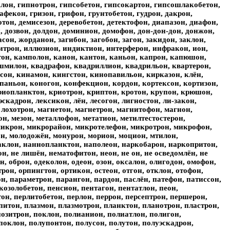
лон, гипнотрон, гипсобетон, гипсокартон, гипсошлакобетон,
афекон, гризон, грифон, грунтобетон, гудрон, дакрон,
отон, демисезон, деревобетон, детектофон, диапазон, диафон,
, дозвон, долдон, доминион, домофон, дон-дон-дон, донжон,
сон, жорданон, загибон, загобон, загон, закидон, заклон,
гнитрон, иллюзион, индиктион, интерферон, инфракон, ион,
тон, камполон, канон, кантон, каньон, капрон, капюшон,
ашмилон, квадрафон, квадриллион, квадрильон, квартерон,
сон, кинамон, кингстон, кинопавильон, кирказон, клён,
мпаньон, коногон, конфекцион, кордон, кортексон, кортизон,
риопланктон, криотрон, криптон, кротон, крупон, крюшон,
скадрон, лексикон, лён, лесогон, лигностон, ли-закон,
 лохотрон, магнетон, магнетрон, магнитофон, магнон,
н, мезон, металлофон, метатион, метилтестостерон,
микрон, микрорайон, микротелефон, микротрон, микрофон,
н, молодожён, монурон, морион, моцион, мтилон,
наклон, наннопланктон, наполеон, наркобарон, наркопритон,
н, не лишён, нематофитон, неон, не он, не осведомлён, не
н, оброн, одеколон, одеон, озон, оксалон, олигодон, омофон,
рон, орпингтон, ортикон, остеон, отгон, отклон, отофон,
н, параметрон, парангон, пардон, паслён, патефон, патиссон,
озолобетон, пенсион, пентагон, пентатлон, пеон,
он, перлитобетон, перлон, перрон, персептрон, першерон,
питон, плазмон, плазмотрон, планктон, планотрон, пластрон,
позитрон, поклон, полианион, полиатлон, полигон,
поклон, полупонтон, полусон, полутон, полуэскадрон,