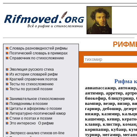
РИФМ
Словарь разновидностей рифмы
Поэтический словарь в примерах
Справочник по стихосложению
Эволюция русского стиха
Из истории словарей рифм
Краткий справочник поэтов
Рифма к
Тесты по стихосложению
авиапассажир, автожир,
Тесты по русской поэзии
антимир, арретир, артро
биокефир, блицтурнир, 
Занимательное стихосложение
вампир, везир, визир, в
Псевдонимы в поэзии
гарнир, дебошир, дезерт
Цитаты и афоризмы о поэзии
инжир, казимир, кальци
Литературно-поэтический юмор
Стихи о поэтах и поэзии
кашемир, кевир, керато
Это интересно
О рифме
клавир, клистир, коман
корнпапир, кубаир, кум
Экспресс-анализ стихов on-line
турнир, мегамир, мегап