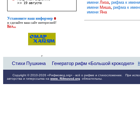
,
имени
Лиза
рифма к имен
,
имени
Миша
рифма к име
имени
Яна
Установите наш информер
и сделайте ваш сайт интересней!
Код...
Стихи Пушкина
Генератор рифм «Большой крокодил»
Copyright © 2010-2026 «Рифмовед.org» - всё о рифме и стихосложении. При испол
авторства и гиперссылка на
www. Rifmoved.org
обязательны.