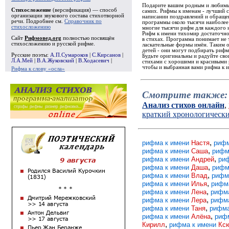
Подарите вашим родным и любимым
Стихосложение
(версификация) — способ
самих. Рифмы к именам - лучший 
организации звукового состава стихотворной
написании поздравлений и обращен
речи. Подробнее см.
Справочник по
программы около тысячи наиболее
стихосложению
многие тысячи рифм для каждого 
Рифм к имени тихомир достаточно
Сайт
Рифмовед.org
полностью посвящён
в стихах. Программа понимает не 
стихосложению и русской рифме.
ласкательные формы имён. Таким 
детей - они могут подбирать рифм
Русские поэты:
А.П.Сумароков
|
С.Кирсанов
|
Будьте оригинальны и радуйте св
Л.А.Мей
|
В.А.Жуковский
|
В.Ходасевич
|
стихами с хорошими и красивыми р
чтобы и выбранная вами рифма к и
Рифма к слову «осла»
Смотрите также:
Анализ стихов онлайн
,
краткий хронологическ
,
рифма к имени
Настя
рифм
,
рифма к имени
Саша
рифм
,
рифма к имени
Андрей
ри
,
рифма к имени
Даша
рифм
,
рифма к имени
Влад
рифм
,
рифма к имени
Илья
рифм
,
рифма к имени
Лена
рифм
,
рифма к имени
Лера
рифм
,
рифма к имени
Таня
рифма
,
рифма к имени
Алёна
риф
,
Кирилл
рифма к имени
Кс