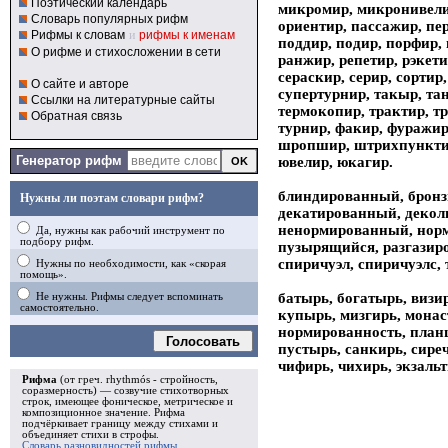
Поэтический календарь
микромир, микронивелир
Словарь популярных рифм
ориентир, пассажир, пе
Рифмы к словам
и
рифмы к именам
поддир, подир, порфир, 
О рифме и стихосложении в сети
ранжир, репетир, рэкети
сераскир, серир, сортир
О сайте и авторе
супертурнир, такыр, тан
Ссылки на литературные сайты
термокопир, трактир, т
Обратная связь
турнир, факир, фуражир
шропшир, штрихпунктир,
Генератор рифм
ювелир, юкагир.
блиндированный, бронз
Нужны ли поэтам словари рифм?
декатированный, декол
ненормированный, нор
Да, нужны как рабочий инструмент по
подбору рифм.
пузырящийся, разгазир
спиричуэл, спиричуэлс,
Нужны по необходимости, как «скорая
помощь».
батырь, богатырь, визи
Не нужны. Рифмы следует вспоминать
самостоятельно.
купырь, мизгирь, мона
нормированность, план
Голосовать
пустырь, санкирь, сиреч
чифирь, чихирь, экзаль
Рифма
(от греч. rhythmós - стройность,
соразмерность) — созвучие стихотворных
строк, имеющее фоническое, метрическое и
композиционное значение.
Рифма
подчёркивает границу между стихами и
объединяет стихи в
строфы
.
Словарь разновидностей рифмы