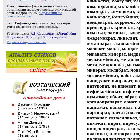
клиностат, коагулят, ко
командоаппарат, комбат
Стихосложение
(версификация) — способ
организации звукового состава стихотворной
коммодат, компромат, к
речи. Подробнее см.
Справочник по
конкордат, конкубинат,
стихосложению
концентрат, коррелят, к
Сайт
Рифмовед.org
полностью посвящён
криогидрат, криостат, 
стихосложению и русской рифме.
кумкват, ламинат, лауре
Русские поэты:
А.П.Сумароков
|
Б.Чичибабин
|
Н.Гумилев
|
М.Алигер
|
А.П.Сумароков
|
лжедемократ, линолеат, 
Рифма к слову «таскотня»
лотаппарат, льнокомбина
маловат, манат, мандат,
мегаватт, медбрат, меди
мелькомбинат, металлоп
метилметакрилат, мехма
минорат, молибдат, моно
мясокомбинат, набат, на
наподхват, напрокат, н
натуропат, не виноват, 
нефтекомбинат, нефтехи
нумизмат, обкат, обрат,
органопрепарат, орнат, о
пангамат, пансионат, па
партократ, пассат, паст
патронат, пеносиликат, 
пимокат, пират, пиросу
пищеконцентрат, плагиа
платинат, плутократ, по
поливинилацетат, поли