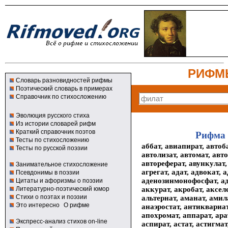
РИФМ
Словарь разновидностей рифмы
Поэтический словарь в примерах
Справочник по стихосложению
Эволюция русского стиха
Из истории словарей рифм
Краткий справочник поэтов
Рифма 
Тесты по стихосложению
аббат, авиапират, автоб
Тесты по русской поэзии
автолизат, автомат, авт
автореферат, авункулат,
Занимательное стихосложение
агрегат, адат, адвокат,
Псевдонимы в поэзии
аденозинмонофосфат, ад
Цитаты и афоризмы о поэзии
аккурат, акробат, аксел
Литературно-поэтический юмор
Стихи о поэтах и поэзии
альтернат, аманат, ами
Это интересно
О рифме
анаэростат, антиквариат
апохромат, аппарат, арат
Экспресс-анализ стихов on-line
аспират, астат, астигмат