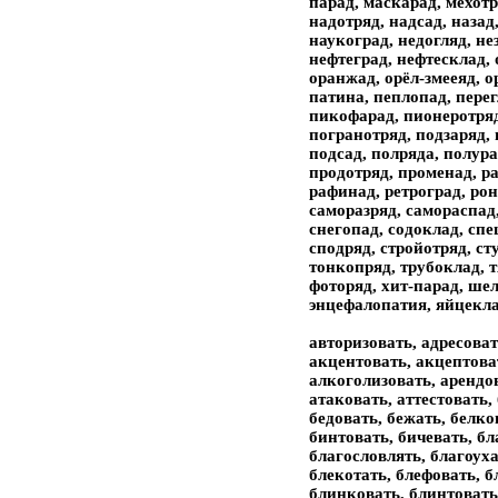
парад, маскарад, мехот
надотряд, надсад, назад
наукоград, недогляд, не
нефтеград, нефтесклад, 
оранжад, орёл-змееяд, о
патина, пеплопад, перег
пикофарад, пионеротряд
погранотряд, подзаряд, 
подсад, полряда, полура
продотряд, променад, ра
рафинад, ретроград, рон
саморазряд, самораспад,
снегопад, содоклад, спе
сподряд, стройотряд, ст
тонкопряд, трубоклад, тя
фоторяд, хит-парад, ше
энцефалопатия, яйцекла
авторизовать, адресовать, аккредитовать, актуализовать, акцентовать, акцептовать, алгоритмизовать, алкать, алкоголизовать, арендовать, арестовать, ассигновать, атаковать, аттестовать, бактеризовать, баловать, бастовать, бедовать, бежать, белковать, беллетризовать, бивать, бинтовать, бичевать, благовествовать, благодать, благословлять, благоухать, бланшировать, блевать, блекотать, блефовать, бликовать, блиндировать, блинковать, блинтовать, блистать, блуждать, бодать, болботать, болтать, бомбардировать, бомжевать, бормотать, бороновать, браковать, брать, бренчать, брехать, бронировать, бросать, брошюровать, брыкать, брюзжать, бряцать, бузовать, буксовать, бултыхать, бункеровать, бунтовать, бурчать, бушевать, бывать, бытовать, вальцевать, валять, ваять, вбегать, вбежать, вбивать, вбросать, ввергать, вверстать, вверять, ввивать, ввязать, вгибать, вгонять, вдвигать, вдевать, вдыхать, вековать, величать, венчать, вербализовать, вербовать, верезжать, верещать, верстать, вертать, ветшать, вечеровать, вещать, вжать, вживлять, взалкать, взбегать, взбежать, взбивать, взболтать, взбороновать, взбредать, взбунтовать, взбухать, взбушевать, взвевать, взвивать, взволновать, взвывать, взгревать, взгромождать, вздевать, вздирать, вздорожать, вздремать, вздувать, вздымать, вздыхать, взимать, взирать, взлезать, взлетать, взломать, взлупцевать, взмокать, взмывать, взнуздать, взодрать, взорвать, взрастать, взревновать, взрезать, взрывать, взрыдать, взрыхлять, взъезжать, взывать, взыграть, взять, видать, видать, видоизменять, визжать, вилять, винтовать, вистовать, витать, вихлять, вкатать, вкачать, вкидать, вклепать, включать, вковать, вкомпоновать, вкопать, вкоренять, вкраплять, вкреплять, вкушать, влагать, владать, влегать, влезать, влеплять, влетать, вливать, влипать, влиять, влюблять, вменять, вмерзать, вметать, вмешать, вмещать, вминать, вмотать, вмуровать, вмять, внедрять, вникать, внимать, вобрать, вовлекать, вогнать, водворять, водружать, воевать, возблистать, возбранять, возбуждать, возвеселять, возвещать, возвышать, возглавлять, возглашать, возгнать, воздавать, воздать, воздвигать, воздевать, воздымать, воздыхать, возжелать, возжигать, воззвать, возлагать, возлегать, возлежать, возливать, возликовать, возмечтать, возмещать, возмужать, возмущать, вознаграждать, вознегодовать, возникать, возобладать, возобновлять, возопиять, возражать, возрастать, возревновать, возрождать, возроптать, возрыдать, волновать, волхвовать, вомчать, вонзать, вонять, воображать, воодушевлять, вооружать, вопиять, воплощать, вопрошать, ворковать, воркотать, воровать, ворсовать, ворчать, восклицать, воскресать, воскрешать, воскрылять, воспалять, воспарять, воспевать, воспитать, воспламенять, восполнять, воспоминать, воспрещать, воспринимать, воспринять, восприять, воспылать, восседать, воссиять, восславлять, воссоединять, воссоздавать, воссоздать, восставать, восставлять, восстановлять, восстать, воссылать, восторгать, восторжествовать, вострепетать, восхвалять, восхищать, воткать, впадать, впаять, вперять, впечатлять, впивать, впирать, вписать, впитать, впихать, вплавлять, вплетать, вплывать, вползать, вправлять, впрессовать, впрягать, впрядать, впускать, враждовать, вразумлять, врастать, врать, врачевать, вращать, врезать, врубать, вручать, врывать, всевать, вселять, вскакать, вскипать, всклепать, всклокотать, всколебать, всколыхать, вскопать, вскричать, вскрывать, всовать, всосать, вспадать, вспахать, всплывать, всползать, вспоминать, вспомоществовать, вспухать, вставать, вставлять, встревать, встрепать, встречать, вступать, всучать, всыпать, втаскать, втасовать, втачать, втекать, втеснять, втирать, втолкать, втолковать, втоптать, втрамбовать, втыкать, вулканизовать, вцеплять, вчинять, вшивать, въезжать, выбегать, выбивать, выбирать, выбредать, выбривать, выбывать, вывевать, выверять, вывивать, выгибать, выгнивать, выгонять, выгорать, выгребать, выгружать, выгрызать, выдвигать, выдворять, выделять, выдирать, выдувать, выдыхать, выедать, выезжать, выживать, выжигать, выжидать, выжимать, выжинать, выжирать, вызволять, вызнавать, вызревать, вызывать, вызябать, выкипать, выкисать, выкликать, выключать, выкривлять, выкруглять, выкрывать, вылезать, вылеплять, вылетать, выли