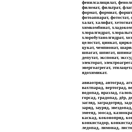
фенилсалицилат, фенолят
филомат, фильтрат, фла
формат, формиат, форшт
фотоаппарат, фотостат, 
халат, халифат, хетогна
химкомбинат, хладоком
хлоралгидрат, хлоральги
хлоробутанолгидрат, хоз
целостат, цинкат, цирко
цукат, чемпионат, шари
шпагат, шпигат, шпинат,
депутат, экспонат, экссуд
электорат, электроагрег
энергоагрегат, этилацет
ядохимикат.
авиаотряд, автоград, аг
вахтпарад, вертоград, в
водопад, вразлад, галоп
горсад, градопад, дёр, д
загляд, заградотряд, зад
заряд, зауряд, звездопад
змееяд, зоосад, казнокр
каскад, коконопряд, ко
конкистадор, конкистад
ледопад, лимонад, лист