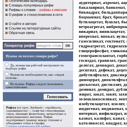
Поэтический календарь
аудиториат, ахромат, аце
Словарь популярных рифм
бакалавриат, банкомат, 
Рифмы к словам
и
рифмы к именам
биквадрат, бильдаппара
О рифме и стихосложении в сети
боцманмат, брат, брокат,
бутилацетат, бушлат, бы
О сайте и авторе
ветроагрегат, вибропрок
Ссылки на литературные сайты
викариат, винилацетат, 
Обратная связь
вперехват, впокат, вулка
газосиликат, гектоватт, 
Генератор рифм
гидроагрегат, гидрозахв
глицерофосфат, глюконат
гомотрансплантат, горб
Нужны ли поэтам словари рифм?
госиздат, гравилат, гран
делегат, демократ, денат
Да, нужны как рабочий инструмент по
подбору рифм.
десигнат, дефекат, деце
дибутилфталат, диксикр
Нужны по необходимости, как «скорая
помощь».
диноцерат, диоктилфтала
дискогнат, дистиллят, д
Не нужны. Рифмы следует вспоминать
самостоятельно.
доминат, домкрат, дубли
жират, закат, закят, зах
Голосовать
золошлакосиликат, зонт
изобутилацетат, изолят,
Рифма
(от греч. rhythmós - стройность,
индигенат, индиженат, и
соразмерность) — созвучие стихотворных
интернат, инфильтрат, ис
строк, имеющее фоническое, метрическое и
композиционное значение.
Рифма
казиат, калифат, канат, 
подчёркивает границу между стихами и
католикосат, квадрат, 
объединяет стихи в
строфы
.
Словарь разновидностей рифмы