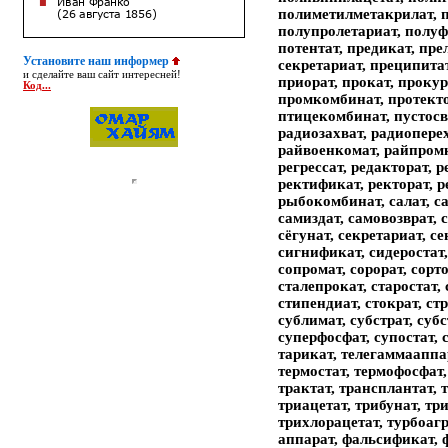
полиметилметакрилат, п
полупролетариат, полуф
потентат, предикат, прел
Установите наш информер
секретариат, преципитат
и сделайте ваш сайт интересней!
приорат, прокат, прокур
Код...
промкомбинат, протекто
птицекомбинат, пустосвя
радиозахват, радиоперех
райвоенкомат, райпромк
регрессат, редакторат, р
ректификат, ректорат, ре
рыбокомбинат, салат, са
самиздат, самовозврат, с
сёгунат, секретариат, се
сигнификат, сидеростат,
сопромат, сорорат, сорт
сталепрокат, старостат, 
стипендиат, стократ, стр
сублимат, субстрат, субс
суперфосфат, супостат, с
тарикат, телегаммааппар
термостат, термофосфат,
трактат, трансплантат, т
триацетат, трибунат, т
трихлорацетат, турбоагр
аппарат, фальсификат, 