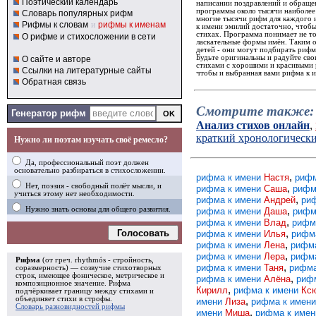
Поэтический календарь
написании поздравлений и обращен
программы около тысячи наиболее
Словарь популярных рифм
многие тысячи рифм для каждого 
Рифмы к словам
и
рифмы к именам
к имени эмилий достаточно, чтобы
стихах. Программа понимает не то
О рифме и стихосложении в сети
ласкательные формы имён. Таким 
детей - они могут подбирать рифм
Будьте оригинальны и радуйте св
О сайте и авторе
стихами с хорошими и красивыми р
Ссылки на литературные сайты
чтобы и выбранная вами рифма к и
Обратная связь
Смотрите также:
Генератор рифм
Анализ стихов онлайн
,
краткий хронологическ
Нужно ли поэтам изучать своё ремесло?
Да, профессиональный поэт должен
основательно разбираться в стихосложении.
,
рифма к имени
Настя
рифм
Нет, поэзия - свободный полёт мысли, и
,
рифма к имени
Саша
рифм
учиться этому нет необходимости.
,
рифма к имени
Андрей
ри
,
Нужно знать основы для общего развития.
рифма к имени
Даша
рифм
,
рифма к имени
Влад
рифм
Голосовать
,
рифма к имени
Илья
рифм
,
рифма к имени
Лена
рифм
,
рифма к имени
Лера
рифм
Рифма
(от греч. rhythmós - стройность,
,
рифма к имени
Таня
рифма
соразмерность) — созвучие стихотворных
строк, имеющее фоническое, метрическое и
,
рифма к имени
Алёна
риф
композиционное значение.
Рифма
,
Кирилл
рифма к имени
Кс
подчёркивает границу между стихами и
объединяет стихи в
строфы
.
,
имени
Лиза
рифма к имен
Словарь разновидностей рифмы
,
имени
Миша
рифма к име