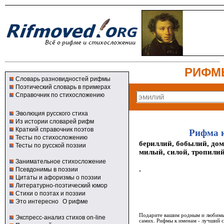
РИФМ
Словарь разновидностей рифмы
Поэтический словарь в примерах
Справочник по стихосложению
Эволюция русского стиха
Из истории словарей рифм
Краткий справочник поэтов
Рифма 
Тесты по стихосложению
бериллий, бобылий, до
Тесты по русской поэзии
милый, силой, тропилий
Занимательное стихосложение
.
Псевдонимы в поэзии
Цитаты и афоризмы о поэзии
Литературно-поэтический юмор
Стихи о поэтах и поэзии
Это интересно
О рифме
Подарите вашим родным и любимым
Экспресс-анализ стихов on-line
самих. Рифмы к именам - лучший 