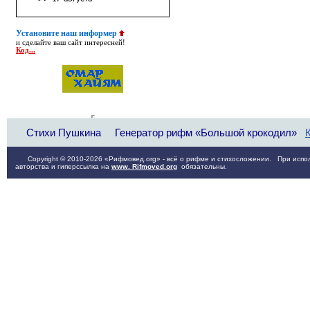
Установите наш информер
и сделайте ваш сайт интересней!
Код...
Стихи Пушкина
Генератор рифм «Большой крокодил»
Copyright © 2010-2026 «Рифмовед.org» - всё о рифме и стихосложении. При испол
авторства и гиперссылка на
www. Rifmoved.org
обязательны.