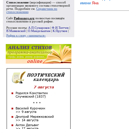
имени
Яна
Стихосложение
(версификация) — способ
организации звукового состава стихотворной
речи. Подробнее см.
Справочник по
стихосложению
Сайт
Рифмовед.org
полностью посвящён
стихосложению и русской рифме.
Русские поэты:
А.П.Сумароков
|
Ф.И.Тютчев
|
В.Маяковский
|
О.Мандельштам
|
К.Прутков
|
Рифма к слову «заниматься»