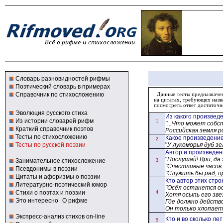
Словарь разновидностей рифмы
Поэтический словарь в примерах
Справочник по стихосложению
Данные тесты предназначены
на цитатах, требующих назв
посмотреть ответ достаточн
Эволюция русского стиха
Из какого произвед
Из истории словарей рифм
1
"...
Что может собс
Краткий справочник поэтов
Российская земля 
Тесты по стихосложению
Какое произведени
2
Тесты по русской поэзии
"
У лукоморья дуб зе
Автор и произведе
"
Послушай! Ври, да 
Занимательное стихосложение
3
"Счастливые часов
Псевдонимы в поэзии
"Служить бы рад, 
Цитаты и афоризмы о поэзии
Кто автор этих стро
Литературно-поэтический юмор
"Осёл останется о
Стихи о поэтах и поэзии
4
Хотя осыпь его зв
Это интересно
О рифме
Где должно действ
Он только хлопает
Экспресс-анализ стихов on-line
Кто и во сколько ле
5