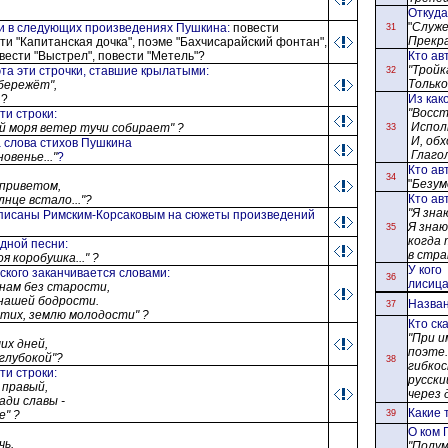
Откуда
"
Служе
ни в следующих произведениях Пушкина
:
повести
31
Прекра
ти "Капитанская дочка", поэме "Бахчисарайский фонтан",
вести "Выстрел", повести "Метель"?
Кто ав
"Тройк
эта эти строчки, ставшие крылатыми
:
32
Только
бережёт",
?
Из как
"Восст
эти строки
:
Исполн
й моря ветер тучи собирает" ?
33
И, обх
а слова стихов Пушкина
Глагол
овенье..."
?
Кто ав
34
"
Безум
 приветом,
Кто ав
лнце встало..."?
"Я зна
аписаны Римским-Корсаковым на сюжеты произведений
Я знаю
35
когда 
одной песни
:
в стра
я коробушка..." ?
У кого
ского заканчивается словами
:
36
лисица
 нам без старости,
 нашей бодрости.
Назван
37
стих, землю молодости" ?
Кто ск
"При и
их дней,
поэте.
глубокой"?
38
гибкос
эти строки
:
русски
 правый,
через 
ади славы -
Какие 
е" ?
39
О ком 
чь.
"Полум