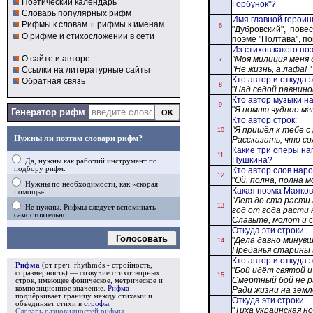
Поэтический календарь
Горбунок"?
Словарь популярных рифм
Имя главной герои
Рифмы к словам
и
рифмы к именам
6
"Дубровский", повес
О рифме и стихосложении в сети
поэме "Полтава", по
Из стихов какого по
О сайте и авторе
"Моя милиция меня 
7
"Не жизнь,
а лафа! "
Ссылки на литературные сайты
Кто автор и откуда 
Обратная связь
8
"
Над седой равнино
Кто автор музыки н
9
"
Я помню чудное мгн
Генератор рифм
Кто автор строк
:
"Я пришёл к тебе с
10
Нужны ли поэтам словари рифм?
Рассказать, что со
Какие три оперы н
11
Пушкина?
Да, нужны как рабочий инструмент по
подбору рифм.
Кто автор слов нар
12
"
Ой, полна, полна мо
Нужны по необходимости, как «скорая
Какая поэма Маяков
помощь».
"Лет до ста расти
13
Не нужны. Рифмы следует вспоминать
год от года расти
самостоятельно.
Славьте, молот и 
Откуда эти строки
:
Голосовать
"
Дела давно минувш
14
Преданья старины 
Кто автор и откуда 
Рифма
(от греч. rhythmós - стройность,
"
Бой идёт святой и
соразмерность) — созвучие стихотворных
15
Смертный бой не р
строк, имеющее фоническое, метрическое и
композиционное значение.
Рифма
Ради жизни на земл
подчёркивает границу между стихами и
Откуда эти строки
:
объединяет стихи в
строфы
.
"
Тиха украинская но
Словарь разновидностей рифмы