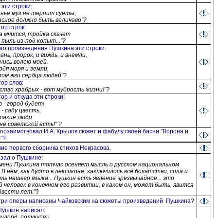
 эти строки
:
нье муз не терпит суеты
;
сное должно быть величаво"?
тор строк
:
а мчится, тройка скачет
 пыль из-под копыт..."?
ого произведения Пушкина эти строки
:
ань, пророк, и виждь, и внемли,
ись волею моей.
одя моря и земли,
ом жги сердца людей"?
тор слов
:
ство храбрых - вот мудрость жизни!"?
тор и откуда эти строки
:
ю - город будет!
 - саду цвесть,
такие люди
не советской есть!" ?
 позаимствовал И.А. Крылов сюжет и фабулу своей басни "Ворона и
"?
ие первого сборника стихов
Некрасов
а.
азал о Пушкине
:
мени Пушкина тотчас осеняет мысль о русском национальном
 В нём, как будто в лексиконе, заключилось всё богатство, сила и
ть нашего языка... Пушкин есть явление чрезвычайное... это
й человек в конечном его развитии, в каком он, может быть, явится
двести лет.
"?
три оперы написаны Чайковским на сюжеты произведений
Пушкина?
Пушкин написал
:
илорд, полукупец,