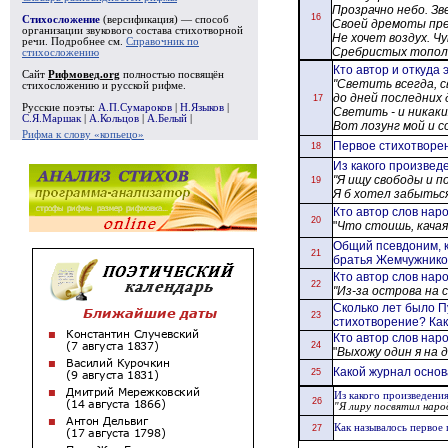
Прозрачно небо. З
16
Стихосложение
(версификация) — способ
Своей дремоты пре
организации звукового состава стихотворной
Не хочет воздух. 
речи. Подробнее см.
Справочник по
Сребристых тополе
стихосложению
Кто автор и откуда 
Сайт
Рифмовед.org
полностью посвящён
"Светить всегда, 
стихосложению и русской рифме.
до дней последних 
17
Русские поэты:
А.П.Сумароков
|
Н.Языков
|
Светить - и никаки
С.Я.Маршак
|
А.Кольцов
|
А.Белый
|
Вот лозунг мой и со
Рифма к слову «копьецо»
Первое стихотворе
18
Из какого произве
"Я ищу свободы и по
19
Я б хотел забыться
Кто автор слов нар
20
"
Что стоишь, качаясь
Общий псевдоним, 
21
братья Жемчужников
Кто автор слов нар
22
"Из-за острова на с
Сколько лет было П
23
стихотворение? Ка
Кто автор слов нар
24
"
Выхожу один я на до
Какой журнал основ
25
Из какого произведени
26
"Я лиру посвятил наро
Как называлось первое
27