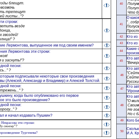
везды блещут.
Полуму
40
возмочь
Полупо
Чуть трепещут
Что б
й листы..."?
О како
эти строки
:
"...со
41
светить везде
Полусм
донца,
Просто
х гвоздей!
Кто из
42
лнца!" ?
Кто из
43
ние Лермонтова, выпущенное им под своим именем?
Какие 
дения
Лермонтова
эти строки
:
44
произ
коя!
Кто ав
 и заснуть!"?
45
"Вечерн
одной песни
:
Кто ав
..." ?
"Сейте
46
которым подписывали некоторые свои произведения
Сейте!
ы (Алексей, Александр и Владимир) и Алексей Толстой.
Русски
одной песни
:
Кто ав
47
трежень..." ?
"Ирони
ушкину, когда было опубликовано его первое
Кто ав
кое это было произведение?
"
О мил
одной песни
:
Своим 
48
рогу..." ?
Не гов
Но с б
ал и начал издавать
Пушкин
?
Кого Б
49
я
Некрасов
а эти строки
:
ду своему"?
Скольк
50
 произведение Тургенева?
И.А. К