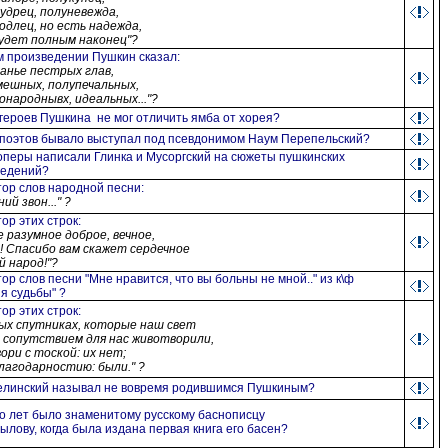
дрец, полуневежда,
длец, но есть надежда,
удет полным наконец"?
м произведении
Пушкин
сказал
:
бранье пестрых глав,
ешных, полупечальных,
народнывх, идеальных..."?
 героев Пушкина не мог отличить ямба от хорея?
 поэтов бывало выступал под псевдонимом Наум Перепельский?
оперы написали Глинка и Мусоргский на сюжеты пушкинских
ведений?
тор слов народной песни
:
ий звон..." ?
тор этих строк
:
 разумное доброе, вечное,
 Спасибо вам скажет сердечное
й народ!"?
тор слов песни "Мне нравится, что вы больны не мной.." из к\ф
я судьбы" ?
тор этих строк
:
ых спутниках, которые наш свет
сопутствием для нас животворили,
ори с тоской: их нет;
лагодарностию: были." ?
елинский называл не вовремя родившимся Пушкиным?
о лет было знаменитому русскому баснописцу
рылову, когда была издана первая книга его басен?