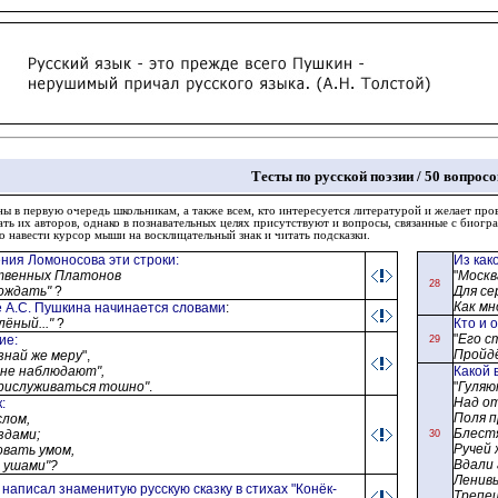
Тесты по русской поэзии
/
50 вопросо
 в первую очередь школьникам, а также всем, кто интересуется литературой и желает пров
ать их авторов, однако в познавательных целях присутствуют и вопросы, связанные с биогр
о навести курсор мыши на восклицательный знак и читать подсказки.
ения Ломоносова эти строки:
Из как
твенных Платонов
"
Москва
28
рождать"
?
Для се
Как мн
е
А.С. Пушкин
а начинается словами
:
лёный..."
?
Кто и 
"
Его с
ние
:
29
Пройдё
знай же меру
",
 не наблюдают",
Какой 
прислуживаться тошно"
.
"
Гуляю
Над о
к
:
Поля п
слом,
Блестя
ездами
;
30
Ручей 
овать умом,
Вдали 
 ушами"?
Ленивы
т написал знаменитую русскую сказку в стихах "Конёк-
Трепе