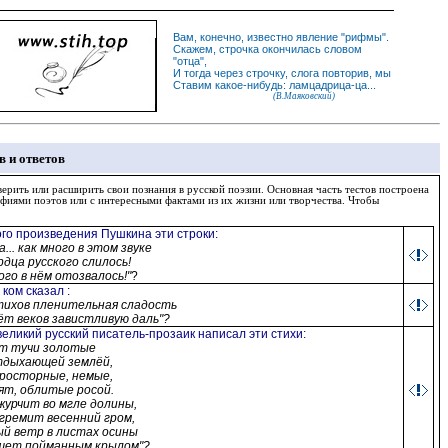
Вам, конечно, известно
явление
"
рифмы
".
Скажем,
строчка
окончилась словом
"
отца
",
И
тогда
через строчку, слога повторив, мы
Ставим какое-нибудь: ламцадрица-ца...
(В.Маяковский)
в и ответов
ерить или расширить свои познания в русской поэзии. Основная часть тестов построена
афиями поэтов или с интересными фактами из их жизни или творчества. Чтобы
ого произведения Пушкина эти строки
:
... как много в этом звуке
рдца русского слилось!
ого в нём отозвалось!"
?
о ком сказал
:
тихов пленительная сладость
т веков завистливую даль"?
великий русский писатель-прозаик написал эти стихи
:
т тучи золотые
тдыхающей землёй,
росторные, немые,
т, облитые росой.
журчит во мгле долины,
гремит весенний гром,
й ветр в листах осины
щет пойманным крылом"?