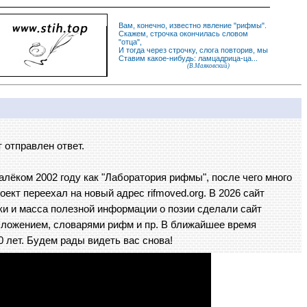
Вам, конечно, известно
явление
"
рифмы
".
Скажем,
строчка
окончилась словом
"
отца
",
И
тогда
через строчку, слога повторив, мы
Ставим какое-нибудь: ламцадрица-ца...
(В.Маяковский)
 отправлен ответ.
далёком 2002 году как "Лаборатория рифмы", после чего много
оект переехал на новый адрес rifmoved.org. В 2026 сайт
ки и масса полезной информации о позии сделали сайт
сложением, словарями рифм и пр. В ближайшее время
0 лет. Будем рады видеть вас снова!