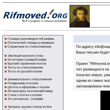
Словарь разновидностей рифмы
Поэтический словарь в примерах
По адресу info@на
Справочник по стихосложению
Ваше письмо будет 
Эволюция русского стиха
Из истории словарей рифм
Проект "Rifmoved.o
Краткий справочник поэтов
Тесты по стихосложению
лет размещался на д
Тесты по русской поэзии
получил новую, уже
Занимательное стихосложение
одним из самых во
Псевдонимы в поэзии
запланирована гене
Цитаты и афоризмы о поэзии
Литературно-поэтический юмор
Стихи о поэтах и поэзии
Это интересно
О рифме
Экспресс-анализ стихов on-line