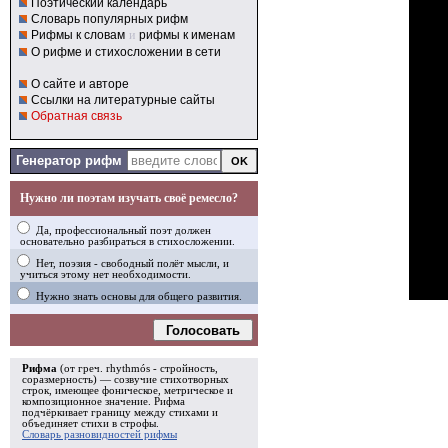
Поэтический календарь
Словарь популярных рифм
Рифмы к словам
и
рифмы к именам
О рифме и стихосложении в сети
О сайте и авторе
Ссылки на литературные сайты
Обратная связь
Генератор рифм
Нужно ли поэтам изучать своё ремесло?
Да, профессиональный поэт должен
основательно разбираться в стихосложении.
Нет, поэзия - свободный полёт мысли, и
учиться этому нет необходимости.
Нужно знать основы для общего развития.
Голосовать
Рифма
(от греч. rhythmós - стройность,
соразмерность) — созвучие стихотворных
строк, имеющее фоническое, метрическое и
композиционное значение.
Рифма
подчёркивает границу между стихами и
объединяет стихи в
строфы
.
Словарь разновидностей рифмы