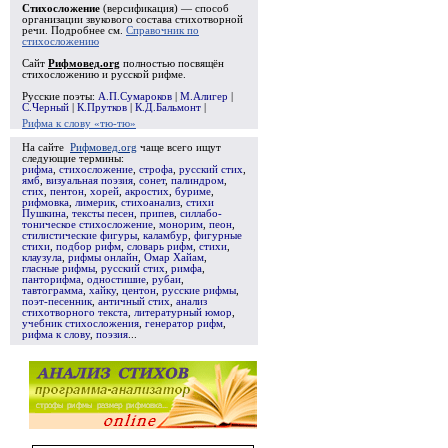
Стихосложение
(версификация) — способ
организации звукового состава стихотворной
речи. Подробнее см.
Справочник по
стихосложению
Сайт
Рифмовед.org
полностью посвящён
стихосложению и русской рифме.
Русские поэты:
А.П.Сумароков
|
М.Алигер
|
С.Черный
|
К.Прутков
|
К.Д.Бальмонт
|
Рифма к слову «тю-тю»
На сайте
Рифмовед.org
чаще всего ищут
следующие термины:
рифма
,
стихосложение
,
строфа
,
русский стих
,
ямб
,
визуальная поэзия
,
сонет
,
палиндром
,
стих
,
пентон
,
хорей
,
акростих
,
буриме
,
рифмовка
,
лимерик
,
стихоанализ
,
стихи
Пушкина
,
тексты песен
,
припев
,
силлабо-
тоническое стихосложение
,
монорим
,
пеон
,
стилистические фигуры
,
каламбур
,
фигурные
стихи
,
подбор рифм
,
словарь рифм
,
стихи
,
клаузула
,
рифмы онлайн
,
Омар Хайам
,
гласные рифмы
,
русский стих
,
римфа
,
панторифма
,
одностишие
,
рубаи
,
тавтограмма
,
хайку
,
центон
,
русские рифмы
,
поэт-песенник
,
античный стих
,
анализ
стихотворного текста
,
литературный юмор
,
учебник стихосложения
,
генератор рифм
,
рифма к слову
,
поэзия
...