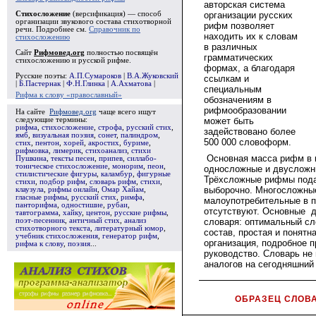
авторская система
Стихосложение
(версификация) — способ
организации русских
организации звукового состава стихотворной
рифм позволяет
речи. Подробнее см.
Справочник по
находить их к словам
стихосложению
в различных
Сайт
Рифмовед.org
полностью посвящён
грамматических
стихосложению и русской рифме.
формах, а благодаря
Русские поэты:
А.П.Сумароков
|
В.А.Жуковский
ссылкам и
|
Б.Пастернак
|
Ф.Н.Глинка
|
А.Ахматова
|
специальным
Рифма к слову «православный»
обозначениям в
рифмообразовании
На сайте
Рифмовед.org
чаще всего ищут
следующие термины:
может быть
рифма
,
стихосложение
,
строфа
,
русский стих
,
задействовано более
ямб
,
визуальная поэзия
,
сонет
,
палиндром
,
500 000 словоформ.
стих
,
пентон
,
хорей
,
акростих
,
буриме
,
рифмовка
,
лимерик
,
стихоанализ
,
стихи
Основная масса рифм в 
Пушкина
,
тексты песен
,
припев
,
силлабо-
тоническое стихосложение
,
монорим
,
пеон
,
односложные и двусложн
стилистические фигуры
,
каламбур
,
фигурные
Трёхсложные рифмы под
стихи
,
подбор рифм
,
словарь рифм
,
стихи
,
выборочно. Многосложны
клаузула
,
рифмы онлайн
,
Омар Хайам
,
гласные рифмы
,
русский стих
,
римфа
,
малоупотребительные в п
панторифма
,
одностишие
,
рубаи
,
отсутствуют. Основные д
тавтограмма
,
хайку
,
центон
,
русские рифмы
,
поэт-песенник
,
античный стих
,
анализ
словаря: оптимальный с
стихотворного текста
,
литературный юмор
,
состав, простая и понятн
учебник стихосложения
,
генератор рифм
,
организация, подробное п
рифма к слову
,
поэзия
...
руководство. Словарь не
аналогов на сегодняшний
ОБРАЗЕЦ СЛОВ