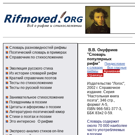
Словарь разновидностей рифмы
В.В. Онуфриев
Поэтический словарь в примерах
"Словарь
Справочник по стихосложению
популярных
рифм"
Предисловие
к словарю
Все гласные
Эволюция русского стиха
рифмы
Архивная
Из истории словарей рифм
страница
Краткий справочник поэтов
Тесты по стихосложению
Издательство "Логос",
Тесты по русской поэзии
2002 г.
Справочное
издание. Серия
"Настольная книга
Занимательное стихосложение
поэта", 346 стр.,
Псевдонимы в поэзии
формат А-5,
Цитаты и афоризмы о поэзии
ISBN 966-581-377-3
,
Литературно-поэтический юмор
ББ
K 83
я2 0-59.
Стихи о поэтах и поэзии
Это интересно
О рифме
Словарь содержит
около 70 000 наиболее
часто употребляемых
Экспресс-анализ стихов on-line
в поэзии