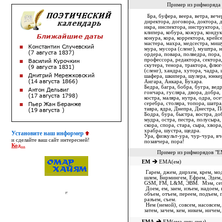
Пример из рифморяда 
Бра, буфера, веера, ветра, вече
директора, договора, доктора, д
икра, инспектора, инструктора, 
клипера, кобура, кожура, кондук
конура, кора, корректора, крейс
мастера, махра, медсестра, миш
мура, мусора (сленг), муштра, 
ордера, повара, полведра, пора
профессора, редактора, сектора,
скутера, тенора, трактора, флюг
(
сленг
), хандра, хутора, чадра,
шафера, шкипера, шулера, юнкер
Ангара, Анкара, Бухара.
Бедра, багра, бобра, бугра, ведр
гончара, гусляра, двора, добра, 
костра, маляра, нутра, одра, осе
серебра, столяра, топора, шатра
тавра, ядра, Днепра, Днестра, П
Бодра, бура, быстра, востра, до
мудра, остра, пестра, полусыра,
скора, спора, стара, сыра, хвора
храбра, шустра, щедра.
Установите наш информер
Ура, физкульт-ура, чур-чура, вч
и сделайте ваш сайт интересней!
позавчера, пора!
Код...
Пример из рифморядов "
ЕМ
ЕМА(ем)
Гарем, джем, дирхем, крем, мо
шлем, Бирмингем, Ефрем, Эдем
GSM, FM, L&M, ЭВМ. Мэм, сем
Доем, ем, заем, изъем, надоем, 
объем, отъем, переем, подъем, 
разъем, съем.
Нем (немой), совсем, насовсем, 
затем, зачем, кем, никем, ничем
ЕМА
ЕМ(ема-ему-емы)