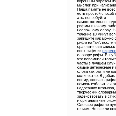
коренным образом из
мыслей при написани
Наша память не всес
есть простой способ
это: попробуйте
самостоятельно под
рифмы к какому-либ
несложному слову. Н
течение 10 минут всп
запишите как можно
рифм на "ан", после ч
сравните ваш список
всех рифм из
рифмор
словаре рифм. Вы уб
что вспомнили тольк
часть(в лучшем случа
самые интересные и
слова как раз и не во
количество. В добав
всему, словарь рифм
помочь избавиться о
надоевших штампов,
творческий словарны
задействовать в сти
и оригинальные риф
Словари рифм не ну
гениям. Но все ли по