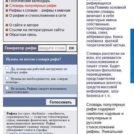
Поэтический календарь
рифмующихся
Словарь популярных рифм
слов.Помимо основной
Рифмы к словам
и
рифмы к именам
лексики словарь
О рифме и стихосложении в сети
включает в себя
некоторые имена
собственные,
О сайте и авторе
простонародные
Ссылки на литературные сайты
слова, сленг,
Обратная связь
аббревиатуры. Книга
снабжена краткой
теоретической частью.
Генератор рифм
Словарь
рассчитан на
всех, кто увлекается
Нужны ли поэтам словари рифм?
стихосложением и
пишет стихи. Будет
Да, нужны как рабочий инструмент по
полезен филологам,
подбору рифм.
переводчикам,
представителям
Нужны по необходимости, как «скорая
помощь».
рекламных агентств,
средств массовой
Не нужны. Рифмы следует вспоминать
информации, шоу-
самостоятельно.
бизнеса и т. п.
Голосовать
Словарь популярных
рифм содержит
наиболее ходовые и
Рифма
(от греч. rhythmós - стройность,
соразмерность) — созвучие стихотворных
популярные в
строк, имеющее фоническое, метрическое и
русском
композиционное значение.
Рифма
стихосложении
подчёркивает границу между стихами и
объединяет стихи в
строфы
.
рифмы. Уникальная
Словарь разновидностей рифмы