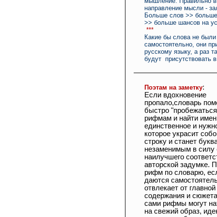
мышление. Правильно в
направление мысли - за
Больше слов >> больше
>> больше шансов на ус
***
Какие бы слова не был
самостоятельно, они п
русскому языку, а раз та
будут присутствовать в
:
Поэтам на заметку
Если вдохновение
пропало,словарь пом
быстро "пробежаться
рифмам и найти имен
единственное и нужн
которое украсит соб
строку и станет букв
незаменимым в силу 
наилучшего соответс
авторской задумке. 
рифм по словарю, ес
даются самостоятель
отвлекает от главной
содержания и сюжета;
сами рифмы могут на
на свежий образ, ид