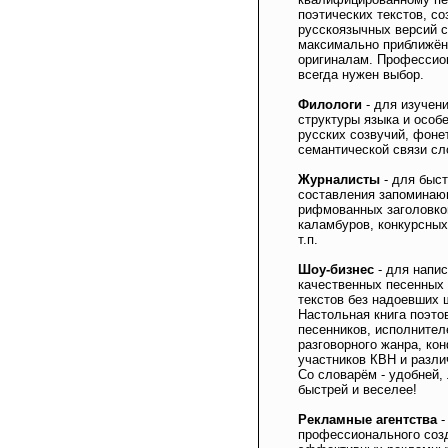
поэтических текстов, с
русскоязычных версий с
максимально приближён
оригиналам. Професси
всегда нужен выбор.
Филологи
- для изучен
структуры языка и особ
русских созвучий, фоне
семантической связи сл
Журналисты
- для быст
составления запомина
рифмованных заголовко
каламбуров, конкурсных
т.п.
Шоу-бизнес
- для напи
качественных песенных 
текстов без надоевших 
Настольная книга поэто
песенников, исполнител
разговорного жанра, ко
участников КВН и разли
Со словарём - удобней,
быстрей и веселее!
Рекламные агентства
-
профессионального соз