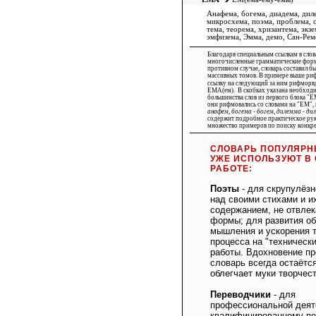
Анафема, богема, диадема, дил
микросхема, поэма, проблема, с
тема, теорема, хризантема, экзе
эмфизема, Эмма, демо, Сан-Рем
Благодаря специальным ссылкам
в слов
многочисленные грамматические форм
противном случае, словарь составил б
массивных томов. В примере выше ри
ссылку на следующий за ним рифмор
ЕМА(ем)
. В скобках указана необхо
большинства слов из первого блока "Е
они рифмовались со словами на "ЕМ",
анафем, богема - богем, дилемма - д
содержит подробное практическое рук
множество примеров по поиску конкр
СЛОВАРЬ ПОПУЛЯРН
УЖЕ ИСПОЛЬЗУЮТ В
РАБОТЕ:
Поэты
- для скрупулёзн
над своими стихами и и
содержанием, не отвлек
формы; для развития об
мышления и ускорения т
процесса на "технически
работы. Вдохновение пр
словарь всегда остаётся
облегчает муки творчест
Переводчики
- для
профессиональной деят
квалифицированному п