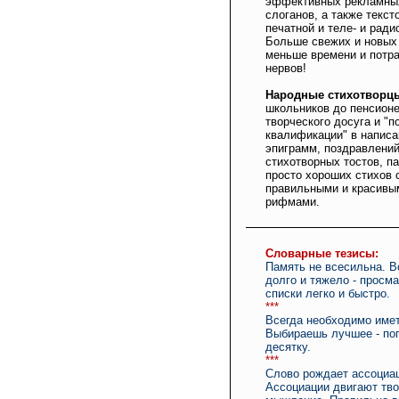
эффективных рекламных
слоганов, а также текст
печатной и теле- и ради
Больше свежих и новых 
меньше времени и потр
нервов!
Народные стихотворц
школьников до пенсионе
творческого досуга и "
квалификации" в написа
эпиграмм, поздравлений
стихотворных тостов, п
просто хороших стихов 
правильными и красивы
рифмами.
Словарные тезисы:
Память не всесильна. 
долго и тяжело - просм
списки легко и быстро.
***
Всегда необходимо имет
Выбираешь лучшее - по
десятку.
***
Слово рождает ассоциа
Ассоциации двигают тв