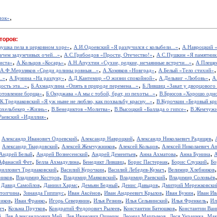
,
чок»
торов:
,
,
вушка пела в церковном хоре»
А.И.Одоевский «Я разлучился с колыбели...»
А.Навроцкий «
,
,
ачем задумчивых очей...»
А.С.Грибоедов «Прости, Отечество!»
А.С.Пушкин «Я памятник 
,
,
,
иста»
А.Кольцов «Косарь»
А.Н.Апухтин «Сухие, редкие, нечаянные встречи...»
А.Плещее
,
,
А.Ф.Мерзляков «Среди долины ровныя...»
А.Хомяков «Новград»
А.Белый «Тело стихий»
,
,
,
,
..»
А.Бунина «На разлуку»
А.Д.Кантемир «О жизни спокойной»
А.Дельвиг «Любовь»
А
,
,
ость эта...»
Б.Ахмадулина «Опять в природе перемена...»
Б.Лившиц «Закат у дворцового
,
,
отовление борща»
Б.Окуджава «А мы с тобой, брат, из пехоты...»
В.Брюсов «Хорошо одном
,
.К.Тредиаковский «Я уж ныне не люблю, как похвальбу красну...»
В.Курочкин «Бедовый кр
,
,
,
юхельбекер «Жизнь»
В.Бенедиктов «Молитва»
В.Высоцкий «Баллада о гипсе»
В.Жемчужн
,
Раевский «Идиллия»
,
,
,
,
Александр Иванович Одоевский
Александр Навроцкий
Александр Николаевич Радищев
,
,
,
,
Александр Твардовский
Алексей Жемчужников
Алексей Кольцов
Алексей Николаевич А
,
,
,
,
,
Андрей Белый
Андрей Вознесенский
Андрей Дементьев
Анна Ахматова
Анна Бунина
А
,
,
,
,
,
Афанасий Фет
Белла Ахмадулина
Бенедикт Лившиц
Борис Пастернак
Борис Слуцкий
Бо
,
,
,
риллович Тредиаковский
Василий Курочкин
Василий Лебедев-Кумач
Велимир Хлебников
,
,
,
,
ников
Владимир Костров
Владимир Маяковский
Владимир Раевский
Владимир Соловьёв
,
,
,
,
,
Давид Самойлов
Даниил Хармс
Демьян Бедный
Денис Давыдов
Дмитрий Мережковски
,
,
,
,
,
стопчина
Зинаида Гиппиус
Иван Аксёнов
Иван Андреевич Крылов
Иван Бунин
Иван Ив
,
,
,
,
,
,
иков
Иван Франко
Игорь Северянин
Илья Резник
Илья Сельвинский
Илья Френкель
Ил
,
,
,
,
ич
Козьма Прутков
Кондратий Федорович Рылеев
Константин Батюшков
Константин Ва
,
,
,
,
,
й
Лев Александрович Мей
Лев Иванович Ошанин
Леонид Мартынов
Леся Украинка
Мак