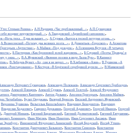
,
,
Утес Cтеньки Разина»
А.Н.Радищев «Час преблаженный...»
А.П.Сумароков
,
,
себе воздвиг нерукотворный...»
А.Твардовский «Армейский сапожник»
,
,
в «Ночь тиха... Едва колышет...»
А.Сурков «Бьется в тесной печурке огонь...»
,
,
,
А.Вознесенский «Почему два великих поэта...»
А.Дементьев «Гороскоп»
А.Ахматова
,
,
.Григорьев «Артисткке»
А.Майков «Под дождем»
А.Голенищев-Кутузов «В четырех
,
,
 моста»
Б.Пастернак «Как бронзовой золой жаровень...»
Б.Слуцкий «Поэты 'Правды' и
,
,
у у окна...»
В.А.Жуковский «Явление поэзии в виде Лалла Рук»
В.Капнист
,
,
,
итик»
В.Лебедев-Кумач «Ах, сам я не верил...»
В.Хлебников «Азия»
В.Тушнова «А
,
,
иков «Разочарование»
В.Костров «В берёзовой серебряной купели...»
В.Маяковский
,
,
,
Александр Петрович Сумароков
Александр Полежаев
Александр Сергеевич Грибоедов
,
,
,
,
пухтин
Алексей Плещеев
Алексей Сурков
Алексей Толстой
Алексей Федорович
,
,
,
,
нтиох Дмитриевич Кантемир
Антон Дельвиг
Аполлон Григорьев
Аполлон Майков
,
,
,
,
рис Чичибабин
Булат Окуджава
Валерий Брюсов
Василий Андреевич Жуковский
,
,
,
,
Вероника Тушнова
Вильгельм Кюхельбекер
Владимир Бенедиктов
Владимир
,
,
,
,
,
Владислав Ходасевич
Гавриил Державин
Георгий Адамович
Георгий Иванов
Георгий
,
,
,
,
,
й
Дмитрий Минаев
Евгений Баратынский
Евгений Долматовский
Евгений Евтушенко
,
,
,
,
анович Хемницер
Иван Мятлев
Иван Никитин
Иван Сергеевич Аксаков
Иван
,
,
,
,
ья Эренбург
Иннокентий Фёдорович Анненский
Иосиф Бродский
Иосиф Уткин
,
,
,
ншенкин
Константин Дмитриевич Бальмонт
Константин Симонов
Константин
,
,
,
симилиан Волошин
Маргарита Алигер
Маргарита Иосифовна Алигер
Марина