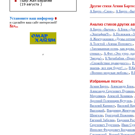
Другие
стихи Агнии Барто:
,
А.Барто «Слон»
А.Барто «Бы
Установите наш информер
и сделайте ваш сайт интересней!
Анализ стихов других ав
Код...
,
А.Барто «Бычок»
А.Блок «Де
,
«Эпитафия/9»
А.Полежаев «З
А.Жемчужников «Думы оптим
,
А.Толстой «Алеша Попович»
«Заплаканная осень, как вдова.
,
стенах»
А.Фет «Это утро, рад
,
'Звезды'»
Б.Чичибабин «Приг
,
«Спокойствие праведного»
В
,
знаешь, все еще будет!..»
В.К
,
«Военно-морская любовь»
В.
Избранные поэты:
,
Агния Барто
Александр Блок
Александр Сергеевич Пушкин
,
,
Мерзляков
Алексей Хомяков
,
Арсений Голенищев-Кутузов
,
Василий Капнист
Василий Ки
,
Высоцкий
Владимир Жемчуж
,
Шенгели
Григорий Поженян
,
Евгений Забелин
Евдокия Ро
,
Сергеевич Тургенев
Иван Сур
Ипполит Федорович Богданов
,
Случевский
Корней Чуковски