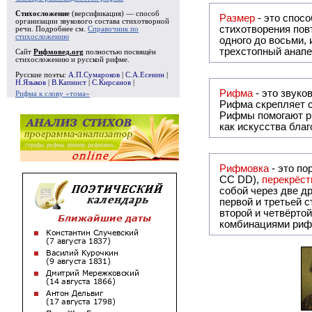
Стихосложение
(версификация) — способ
Размер
- это спосо
организации звукового состава стихотворной
стихотворения повт
речи. Подробнее см.
Справочник по
стихосложению
одного до восьми,
трехстопный анапе
Сайт
Рифмовед.org
полностью посвящён
стихосложению и русской рифме.
Русские поэты:
А.П.Сумароков
|
С.А.Есенин
|
Н.Языков
|
В.Капнист
|
С.Кирсанов
|
Рифма
Рифма к слову «тома»
Рифма
скрепляет с
Рифмы
помогают р
как искусства бла
Рифмовка
- это по
СС DD),
перекрёст
собой ч
первой и третьей 
второй и четвёртой строкой отсутствует:
комбинациями риф