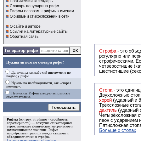
Поэтический календарь
Словарь популярных рифм
Рифмы к словам
и
рифмы к именам
О рифме и стихосложении в сети
О сайте и авторе
Ссылки на литературные сайты
Обратная связь
Генератор рифм
Строфа
- это объединение дв
регулярно или периодически повторяющееся в стихотворении. Большинство стихотворений делятся на строфы и т.о. являются
строфическими. Если разделения на строфы
Нужны ли поэтам словари рифм?
четверостишие (ка
шестистишие (секс
Да, нужны как рабочий инструмент по
подбору рифм.
Нужны по необходимости, как «скорая
помощь».
Стопа
- это едини
Не нужны. Рифмы следует вспоминать
Двухсложные стопы
самостоятельно.
хорей
(ударный и б
Трёхсложные стопы
Голосовать
дактиль
(ударный с
Четырёхсложная с
Рифма
(от греч. rhythmós - стройность,
пеон с ударением н
соразмерность) — созвучие стихотворных
Пятисложная стопа
строк, имеющее фоническое, метрическое и
Больше о стопах
композиционное значение.
Рифма
подчёркивает границу между стихами и
объединяет стихи в
строфы
.
Словарь разновидностей рифмы