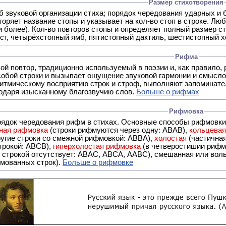
Размер стихотворения
б звуковой организации стиха; порядок чередования ударных и 
оряет название стопы и указывает на кол-во стоп в строке. Люб
 и более). Кол-во повторов стопы и определяет полный размер с
ст, четырёхстопный ямб, пятистопный дактиль, шестистопный хо
Рифма
- это звуковой повтор, традиционно используемый в поэзии и, к
обой строки и вызывает ощущение звуковой гармонии и смысло
итмическому восприятию строк и строф, выполняют запоминате
годаря изысканному благозвучию слов.
Больше о рифмах
Рифмовка
рядок чередования рифм в стихах. Основные способы рифмовк
ная рифмовка
(строки рифмуются через одну: ABAB),
кольцева
ерез две другие строки со смежной рифмовкой: ABBA),
холостая
(частична
строкой: АBCB),
гиперхолостая рифмовка
(в четверостишии рифма
 ABAC, ABCA, AABC), смешанная или вольная рифмовка (рифмовка в сложных строфах с различными
мованных строк).
Больше о рифмовке