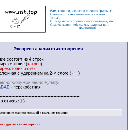
Вам, конечно, известно
явление
"
рифмы
".
Скажем,
строчка
окончилась словом
"
отца
",
И
тогда
через строчку, слога повторив, мы
Ставим какое-нибудь: ламцадрица-ца...
(В.Маяковский)
Экспресс-
анализ стихотворения
ние
состоит из 4 строк
ырёхстишие (
катрен
)
ырёхстопный ямб
ложная с ударением на 2-м слоге (
)
—
-------------------------------------------------------
ается-ходу-кончается-упаду.
ABAB
- перекрёстная
-------------------------------------------------------
 в
стихах
:
13
ворения
сделан программой в реальном времени
ть другое стихотворение