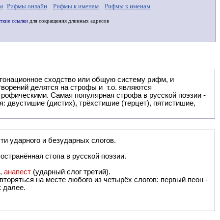
м
Рифмы онлайн
Рифмы к именам
Рифмы к именам
ткие ссылки
для сокращения длинных адресов
: двустишие (дистих), трёхстишие (терцет), пятистишие,
ти ударного и безударных слогов.
остранённая стопа в русской поэзии.
),
анапест
(ударный слог третий).
вторяться на месте любого из четырёх слогов: первый пеон -
к далее.