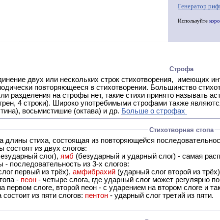
Генератор риф
Используйте
коро
Строфа
ух или нескольких строк стихотворения, имеющих интонационное сходство или общую систему рифм, и
 нет, такие стихи принято называть астрофическими. Самая популярная строфа в русской поэзии -
трен, 4 строки). Широко употребимыми строфами также являются
тина), восьмистишие (октава) и др.
Больше о строфах
Стихотворная стопа
ца длины стиха, состоящая из повторяющейся последовательнос
 состоят из двух слогов:
езударный слог),
ямб
(безударный и ударный слог) - самая расп
 - последовательность из 3-х слогов:
лог первый из трёх),
амфибрахий
(ударный слог второй из трёх
топа -
пеон
- четыре слога, где ударный слог может регулярно по
а первом слоге, второй пеон - с ударением на втором слоге и та
 состоит из пяти слогов:
пентон
- ударный слог третий из пяти.