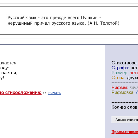
ачается,
Cтихотворе
оду:
Строфа:
чет
нчается,
Размер:
чет
у!
Стопа:
двухс
-----------------
Рифмы:
кач
по стихосложению
Рифмовка:
скачать
>>
-----------------
Кол-во слов
Анализ стихот
Проанализирова