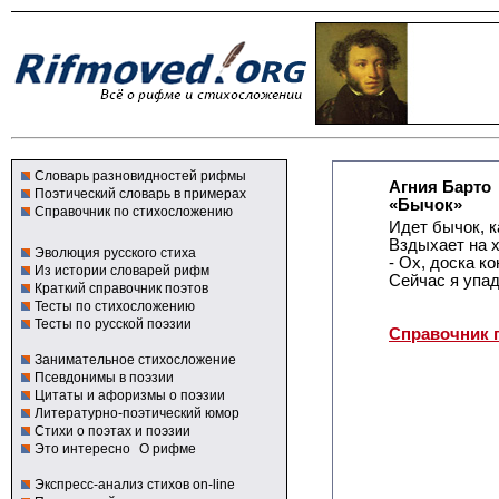
Словарь разновидностей рифмы
Агния Барто
Поэтический словарь в примерах
«Бычок»
Справочник по стихосложению
Идет бычок, к
Вздыхает на х
Эволюция русского стиха
- Ох, доска ко
Из истории словарей рифм
Сейчас я упад
Краткий справочник поэтов
Тесты по стихосложению
Тесты по русской поэзии
Справочник 
Занимательное стихосложение
Псевдонимы в поэзии
Цитаты и афоризмы о поэзии
Литературно-поэтический юмор
Стихи о поэтах и поэзии
Это интересно
О рифме
Экспресс-анализ стихов on-line