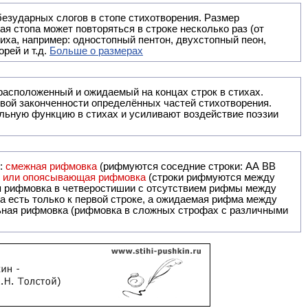
безударных слогов в стопе стихотворения. Размер
ая стопа может повторяться в строке несколько раз (от
тиха, например: одностопный пентон, двухстопный пеон,
рей и т.д.
Больше о размерах
ак правило, расположенный и ожидаемый на концах строк в стихах.
вой законченности определённых частей стихотворения.
льную функцию в стихах и усиливают воздействие поэзии
и:
смежная рифмовка
(рифмуются соседние строки: AA ВВ
я или опоясывающая рифмовка
(строки рифмуются между
я рифмовка в четверостишии с отсутствием рифмы между
 есть только к первой строке, а ожидаемая рифма между