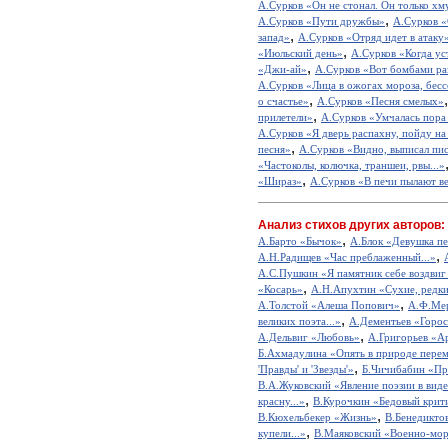
А.Сурков «Он не стонал. Он только хм
,
А.Сурков «Пути дружбы»
А.Сурков «
,
запад»
А.Сурков «Отряд идет в атаку
,
«Июльский день»
А.Сурков «Когда уст
,
«Джи-ай»
А.Сурков «Вот бомбами раз
А.Сурков «Лица в ожогах мороза, бесс
,
о счастье»
А.Сурков «Песня смелых»
,
прилетели»
А.Сурков «Умчалась пора 
А.Сурков «Я дверь распахну, пойду на 
,
песня»
А.Сурков «Видно, выписал пис
«Частоколы, колючка, траншеи, рвы...»
,
«Шираз»
А.Сурков «В печи пылают ве
Анализ стихов других авторов:
,
А.Барто «Бычок»
А.Блок «Девушка пе
,
А.Н.Радищев «Час преблаженный...»
А.С.Пушкин «Я памятник себе воздвиг
,
«Косарь»
А.Н.Апухтин «Сухие, редкие
,
А.Толстой «Алеша Попович»
А.Ф.Мер
,
великих поэта...»
А.Дементьев «Горос
,
А.Дельвиг «Любовь»
А.Григорьев «А
Б.Ахмадулина «Опять в природе перем
,
'Правды' и 'Звезды'»
Б.Чичибабин «Пр
В.А.Жуковский «Явление поэзии в виде
,
красну...»
В.Курочкин «Бедовый крит
,
В.Кюхельбекер «Жизнь»
В.Бенедикто
,
купели...»
В.Маяковский «Военно-мор