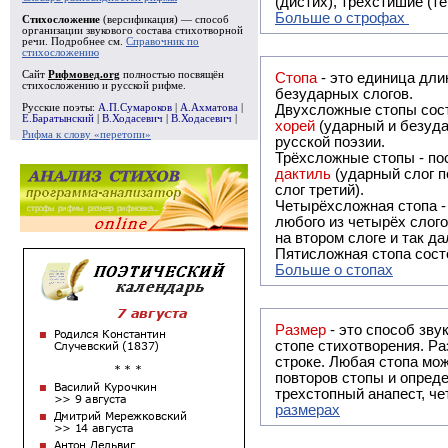
(дистих), трёхстишие (т
Больше о строфах
Стихосложение
(версификация) — способ
организации звукового состава стихотворной
речи. Подробнее см.
Справочник по
стихосложению
Сайт
Рифмовед.org
полностью посвящён
Стопа
- это единица дли
стихосложению и русской рифме.
безударных слогов.
Русские поэты:
А.П.Сумароков
|
А.Ахматова
|
Двухсложные стопы сост
Е.Баратынский
|
В.Ходасевич
|
В.Ходасевич
|
хорей
(ударный и безуда
Рифма к слову «перетопи»
русской поэзии.
Трёхсложные стопы - пос
дактиль
(ударный слог п
слог третий).
Четырёхсложная стопа 
любого из четырёх слого
на втором слоге и так да
Пятисложная стопа состо
Больше о стопах
Размер
- это способ зву
стопе стихотворения. Ра
строке. Любая стопа мож
повторов стопы и опреде
трехстопный анапест, че
размерах