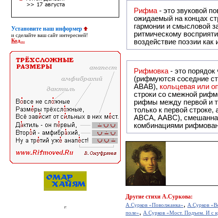
Рифма
- это звуковой повтор, традиционно используемый в поэзии и, как прав
ожидаемый на концах ст
гармонии и смысловой з
Установите наш информер
ритмическому восприяти
и сделайте ваш сайт интересней!
Код...
воздействие поэзии как
Рифмовка
- это порядок
(рифмуются соседние ст
ABAB),
кольцевая или 
строки со смежной рифм
рифмы между первой и т
только к первой строке,
ABCA, AABC), смешанная или вольная рифмовка (рифмовка в сложных строфах с различными
комбинациями рифмован
Другие
стихи А.Суркова:
,
А.Сурков «Поволжанка»
А.Сурков «В
,
поле»
А.Сурков «Мост. Подъем. И с кр