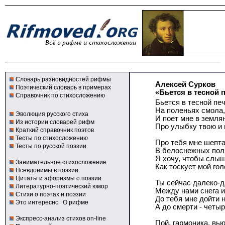
Словарь разновидностей рифмы
Алексей Сурков
Поэтический словарь в примерах
«Бьется в тесной п
Справочник по стихосложению
Бьется в тесной печ
На поленьях смола,
Эволюция русского стиха
И поет мне в земля
Из истории словарей рифм
Про улыбку твою и 
Краткий справочник поэтов
Тесты по стихосложению
Про тебя мне шепт
Тесты по русской поэзии
В белоснежных пол
Я хочу, чтобы слыш
Занимательное стихосложение
Как тоскует мой гол
Псевдонимы в поэзии
Цитаты и афоризмы о поэзии
Ты сейчас далеко-д
Литературно-поэтический юмор
Между нами снега и
Стихи о поэтах и поэзии
До тебя мне дойти н
Это интересно
О рифме
А до смерти - четыр
Экспресс-анализ стихов on-line
Пой, гармоника, вью