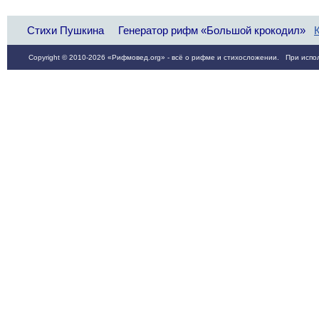
Стихи Пушкина
Генератор рифм «Большой крокодил»
Copyright © 2010-2026 «Рифмовед.org» - всё о рифме и стихосложении. При испол