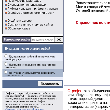
Поэтический календарь
Заплутавшее счасть
Словарь популярных рифм
Мне в холодной зе
Рифмы к словам
и
рифмы к именам
От моей негасимой 
О рифме и стихосложении в сети
О сайте и авторе
Справочник по ст
Ссылки на литературные сайты
Обратная связь
Генератор рифм
Нужны ли поэтам словари рифм?
Да, нужны как рабочий инструмент по
подбору рифм.
Нужны по необходимости, как «скорая
помощь».
Не нужны. Рифмы следует вспоминать
самостоятельно.
Голосовать
Строфа
- это объединение двух и
Рифма
(от греч. rhythmós - стройность,
или общую систему рифм, и регулярно или периодически п
соразмерность) — созвучие стихотворных
стихотворений делятся на строфы и т.о. являются строфическими. Ес
строк, имеющее фоническое, метрическое и
композиционное значение.
Рифма
такие стихи принято называть астрофическими. Самая популярная строфа в русской поэзии -
подчёркивает границу между стихами и
четверостишие (катрен,
объединяет стихи в
строфы
.
Словарь разновидностей рифмы