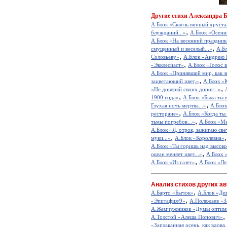
Другие
стихи Александра 
А.Блок «Сквозь винный хруста
,
блужданий...»
А.Блок «Осенн
А.Блок «На весенний праздник 
,
смущенный и веселый...»
А.Б
,
Соловьеву»
А.Блок «Андрею 
,
«Экклесиаст»
А.Блок «Голос 
А.Блок «Принявший мир, как зв
,
зацветающий цвет,»
А.Блок «К
,
«Не доверяй своих дорог...»
,
1900 года»
А.Блок «Была ты в
,
Глухая ночь мертва...»
А.Бло
,
ресторане»
А.Блок «Когда ты 
,
тьмы погребов...»
А.Блок «Мн
А.Блок «Я, отрок, зажигаю свеч
,
муки...»
А.Блок «Королевна»
А.Блок «Ты горишь над высоко
,
океан меняет цвет...»
А.Блок 
,
А.Блок «Из газет»
А.Блок «Лен
Анализ стихов других ав
,
А.Барто «Бычок»
А.Блок «Де
,
«Эпитафия/9»
А.Полежаев «З
А.Жемчужников «Думы оптим
,
А.Толстой «Алеша Попович»
«Заплаканная осень, как вдова.