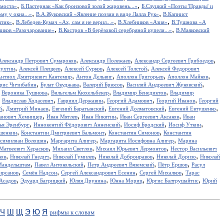
,
,
 моста»
Б.Пастернак «Как бронзовой золой жаровень...»
Б.Слуцкий «Поэты 'Правды' и
,
,
у у окна...»
В.А.Жуковский «Явление поэзии в виде Лалла Рук»
В.Капнист
,
,
,
итик»
В.Лебедев-Кумач «Ах, сам я не верил...»
В.Хлебников «Азия»
В.Тушнова «А
,
,
иков «Разочарование»
В.Костров «В берёзовой серебряной купели...»
В.Маяковский
,
,
,
Александр Петрович Сумароков
Александр Полежаев
Александр Сергеевич Грибоедов
,
,
,
,
пухтин
Алексей Плещеев
Алексей Сурков
Алексей Толстой
Алексей Федорович
,
,
,
,
нтиох Дмитриевич Кантемир
Антон Дельвиг
Аполлон Григорьев
Аполлон Майков
,
,
,
,
рис Чичибабин
Булат Окуджава
Валерий Брюсов
Василий Андреевич Жуковский
,
,
,
,
Вероника Тушнова
Вильгельм Кюхельбекер
Владимир Бенедиктов
Владимир
,
,
,
,
,
Владислав Ходасевич
Гавриил Державин
Георгий Адамович
Георгий Иванов
Георгий
,
,
,
,
,
й
Дмитрий Минаев
Евгений Баратынский
Евгений Долматовский
Евгений Евтушенко
,
,
,
,
анович Хемницер
Иван Мятлев
Иван Никитин
Иван Сергеевич Аксаков
Иван
,
,
,
,
ья Эренбург
Иннокентий Фёдорович Анненский
Иосиф Бродский
Иосиф Уткин
,
,
,
ншенкин
Константин Дмитриевич Бальмонт
Константин Симонов
Константин
,
,
,
симилиан Волошин
Маргарита Алигер
Маргарита Иосифовна Алигер
Марина
,
,
,
Матвеевич Херасков
Михаил Светлов
Михаил Юрьевич Лермонтов
Нестор Васильевич
,
,
,
,
,
ков
Николай Гнедич
Николай Гумилев
Николай Добронравов
Николай Доризо
Николай
,
,
,
,
Мандельштам
Павел Антокольский
Петр Андреевич Вяземский
Пётр Ершов
Расул
,
,
,
,
ирсанов
Семён Надсон
Сергей Александрович Есенин
Сергей Михалков
Тарас
,
,
,
,
,
Асадов
Эдуард Багрицкий
Юлия Друнина
Юнна Мориц
Юргис Балтрушайтис
Юрий
Ч
Ш
Щ
Э
Ю
Я
рифмы к словам