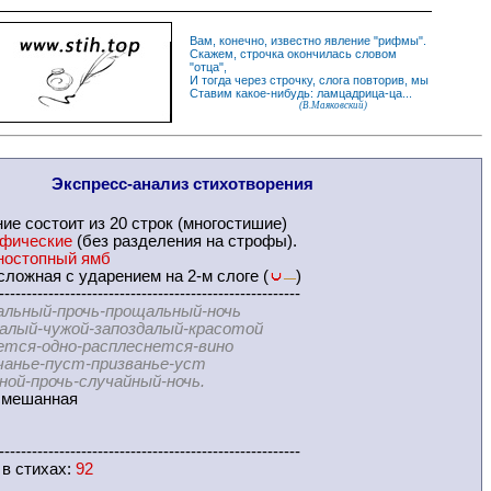
Вам, конечно, известно
явление
"
рифмы
".
Скажем,
строчка
окончилась словом
"
отца
",
И
тогда
через строчку, слога повторив, мы
Ставим какое-нибудь: ламцадрица-ца...
(В.Маяковский)
Экспресс-
анализ стихотворения
ние
состоит из 20 строк (многостишие)
офические
(без разделения на
строфы
).
ностопный ямб
ложная с ударением на 2-м слоге (
)
—
-------------------------------------------------------
альный-прочь-прощальный-ночь
чужой-запоздалый-красотой
одно-расплеснется-вино
-пуст-призванье-уст
рочь-случайный-ночь.
мешанная
-------------------------------------------------------
 в
стихах
:
92