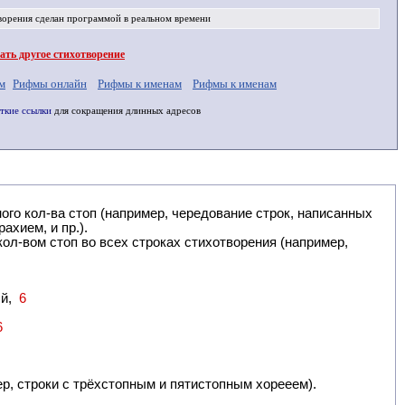
ворения
сделан программой в реальном времени
ть другое стихотворение
м
Рифмы онлайн
Рифмы к именам
Рифмы к именам
ткие ссылки
для сокращения длинных адресов
ример, чередование строк, написанных
брахием, и пр.).
ол-вом стоп во всех строках стихотворения (например,
ый,
6
6
р, строки с трёхстопным и пятистопным хорееем).