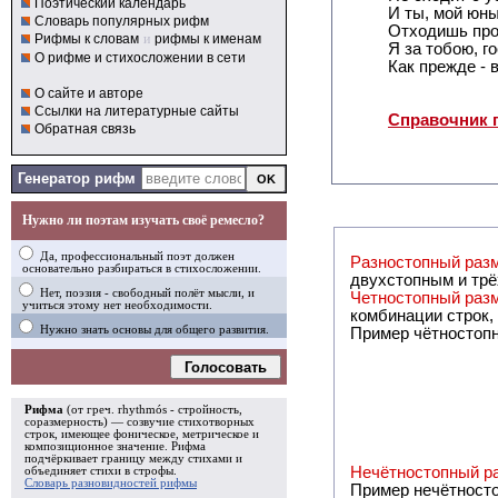
Поэтический календарь
И ты, мой юны
Словарь популярных рифм
Отходишь про
Рифмы к словам
и
рифмы к именам
Я за тобою, г
О рифме и стихосложении в сети
Как прежде - в
О сайте и авторе
Ссылки на литературные сайты
Справочник 
Обратная связь
Генератор рифм
Нужно ли поэтам изучать своё ремесло?
Да, профессиональный поэт должен
Разностопный раз
основательно разбираться в стихосложении.
дву
Нет, поэзия - свободный полёт мысли, и
Четностопный раз
учиться этому нет необходимости.
комбинации строк,
Нужно знать основы для общего развития.
Пример чётностопн
Голосовать
Рифма
(от греч. rhythmós - стройность,
соразмерность) — созвучие стихотворных
строк, имеющее фоническое, метрическое и
композиционное значение.
Рифма
подчёркивает границу между стихами и
Нечётностопный р
объединяет стихи в
строфы
.
Словарь разновидностей рифмы
Пример нечётносто