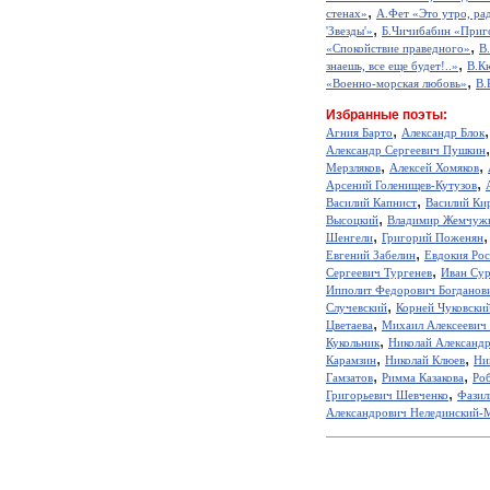
,
стенах»
А.Фет «Это утро, рад
,
'Звезды'»
Б.Чичибабин «Приг
,
«Спокойствие праведного»
В
,
знаешь, все еще будет!..»
В.К
,
«Военно-морская любовь»
В.
Избранные поэты:
,
Агния Барто
Александр Блок
Александр Сергеевич Пушкин
,
,
Мерзляков
Алексей Хомяков
,
Арсений Голенищев-Кутузов
,
Василий Капнист
Василий Ки
,
Высоцкий
Владимир Жемчуж
,
Шенгели
Григорий Поженян
,
Евгений Забелин
Евдокия Ро
,
Сергеевич Тургенев
Иван Сур
Ипполит Федорович Богданов
,
Случевский
Корней Чуковски
,
Цветаева
Михаил Алексеевич
,
Кукольник
Николай Александ
,
,
Карамзин
Николай Клюев
Ни
,
,
Гамзатов
Римма Казакова
Ро
,
Григорьевич Шевченко
Фазил
Александрович Нелединский-