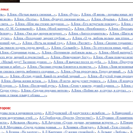
Блока:
,
,
,
ль»
А.Блок «Ночью вьюга снежная...»
А.Блок «Русь»
А.Блок «И вновь - порывы юных лет.
,
,
,
,
яя воля»
А.Блок «Поэты»
А.Блок «Бушует снежная весна...»
А.Блок «Крылья»
А.Блок «
,
,
,
света...»
А.Блок «Шли мы стезею лазурною...»
А.Блок «Его встречали повсюду»
А.Блок 
,
,
,
лок «О. М. Соловьевой»
А.Блок «Моей матери/2»
А.Блок «Неизбежное»
А.Блок «Просыпаю
,
,
,
Белому»
А.Блок «Уже над морем вечереет...»
А.Блок «Ангел-хранитель»
А.Блок «Шаги к
,
,
в тучах»
А.Блок «Похоронят, зароют глубоко...»
А.Блок «О да, любовь вольна, как птица...
,
,
,
онкий дар...»
А.Блок «Ночь на новый год»
А.Блок «Рассвет»
А.Блок «Своими горькими с
,
,
ак тяжело ходить среди людей...»
А.Блок «Сольвейг»
А.Блок «То отголосок юных дней...
,
,
А.Блок «Старинные розы...»
А.Блок «Потемнели, поблекли залы...»
А.Блок «Моей матери/1
,
,
сех ярче, верней и прелестней...»
А.Блок «Неведомому богу»
А.Блок «Я вам поведал незе
,
,
к «Милый друг! Ты юною душою...»
А.Блок «Я вырезал посох из дуба...»
А.Блок «Предчувс
,
,
загнан и забит...»
А.Блок «Часовая стрелка близится к полночи...»
А.Блок «Ловя мгновенья
,
,
е снилась смерть любимого созданья...»
А.Блок «Луна проснулась. Город шумный...»
А.Б
,
,
и...»
А.Блок «Я стар душой. Какой-то жребий черный ...»
А.Блок «В густой траве пропад
,
,
,
А.Блок «Барка жизни встала...»
А.Блок «В ночи, когда уснет тревога...»
А.Блок «Я ношусь 
,
,
,
й горою...»
А.Блок «Последний путь»
А.Блок «Стою у власти, душой одинок...»
А.Блок «
,
,
,
«Седое утро»
А.Блок «Сердце предано метели»
А.Блок «Пойми же, я спутал, я спутал...»
,
иво и тяжко плывут облака.....»
торов:
,
,
вушка пела в церковном хоре»
А.И.Одоевский «Я разлучился с колыбели...»
А.Навроцкий «
,
,
ачем задумчивых очей...»
А.С.Грибоедов «Прости, Отечество!»
А.С.Пушкин «Я памятник 
,
,
,
иста»
А.Кольцов «Косарь»
А.Н.Апухтин «Сухие, редкие, нечаянные встречи...»
А.Плещее
,
,
А.Ф.Мерзляков «Среди долины ровныя...»
А.Хомяков «Новград»
А.Белый «Тело стихий»
,
,
,
,
..»
А.Бунина «На разлуку»
А.Д.Кантемир «О жизни спокойной»
А.Дельвиг «Любовь»
А