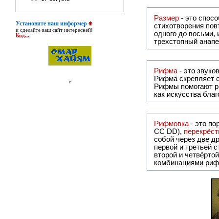
Размер
- это спосо
Установите наш информер
стихотворения повт
и сделайте ваш сайт интересней!
одного до восьми,
Код...
трехстопный анапе
Рифма
Рифма
скрепляет с
Рифмы
помогают р
как искусства бла
Рифмовка
- это по
СС DD),
перекрёст
собой ч
первой и третьей 
второй и четвёртой строкой отсутствует:
комбинациями риф