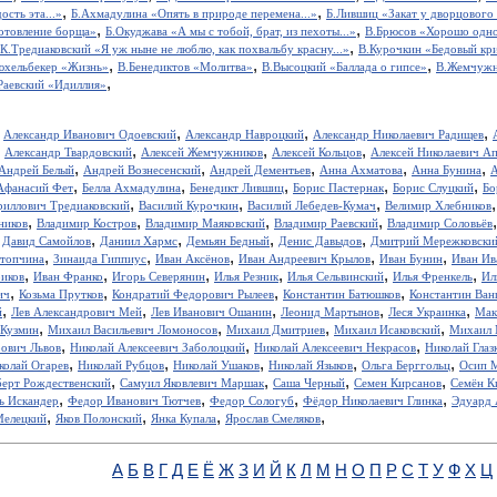
,
,
ость эта...»
Б.Ахмадулина «Опять в природе перемена...»
Б.Лившиц «Закат у дворцового
,
,
отовление борща»
Б.Окуджава «А мы с тобой, брат, из пехоты...»
В.Брюсов «Хорошо одном
,
.К.Тредиаковский «Я уж ныне не люблю, как похвальбу красну...»
В.Курочкин «Бедовый кр
,
,
,
юхельбекер «Жизнь»
В.Бенедиктов «Молитва»
В.Высоцкий «Баллада о гипсе»
В.Жемчужн
,
Раевский «Идиллия»
,
,
,
,
Александр Иванович Одоевский
Александр Навроцкий
Александр Николаевич Радищев
,
,
,
,
Александр Твардовский
Алексей Жемчужников
Алексей Кольцов
Алексей Николаевич А
,
,
,
,
,
Андрей Белый
Андрей Вознесенский
Андрей Дементьев
Анна Ахматова
Анна Бунина
А
,
,
,
,
,
Афанасий Фет
Белла Ахмадулина
Бенедикт Лившиц
Борис Пастернак
Борис Слуцкий
Бо
,
,
,
риллович Тредиаковский
Василий Курочкин
Василий Лебедев-Кумач
Велимир Хлебников
,
,
,
,
ников
Владимир Костров
Владимир Маяковский
Владимир Раевский
Владимир Соловьёв
,
,
,
,
,
Давид Самойлов
Даниил Хармс
Демьян Бедный
Денис Давыдов
Дмитрий Мережковски
,
,
,
,
,
стопчина
Зинаида Гиппиус
Иван Аксёнов
Иван Андреевич Крылов
Иван Бунин
Иван Ив
,
,
,
,
,
,
иков
Иван Франко
Игорь Северянин
Илья Резник
Илья Сельвинский
Илья Френкель
Ил
,
,
,
,
ич
Козьма Прутков
Кондратий Федорович Рылеев
Константин Батюшков
Константин Ва
,
,
,
,
,
й
Лев Александрович Мей
Лев Иванович Ошанин
Леонид Мартынов
Леся Украинка
Мак
,
,
,
,
 Кузмин
Михаил Васильевич Ломоносов
Михаил Дмитриев
Михаил Исаковский
Михаил 
,
,
,
рович Львов
Николай Алексеевич Заболоцкий
Николай Алексеевич Некрасов
Николай Глаз
,
,
,
,
,
колай Огарев
Николай Рубцов
Николай Ушаков
Николай Языков
Ольга Берггольц
Осип 
,
,
,
,
берт Рождественский
Самуил Яковлевич Маршак
Саша Черный
Семен Кирсанов
Семён К
,
,
,
,
ь Искандер
Федор Иванович Тютчев
Федор Сологуб
Фёдор Николаевич Глинка
Эдуард 
,
,
,
,
Мелецкий
Яков Полонский
Янка Купала
Ярослав Смеляков
А
Б
В
Г
Д
Е
Ё
Ж
З
И
Й
К
Л
М
Н
О
П
Р
С
Т
У
Ф
Х
Ц