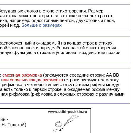
безударных слогов в стопе стихотворения. Размер
ая стопа может повторяться в строке несколько раз (от
тиха, например: одностопный пентон, двухстопный пеон,
рей и т.д.
Больше о размерах
ак правило, расположенный и ожидаемый на концах строк в стихах.
вой законченности определённых частей стихотворения.
льную функцию в стихах и усиливают воздействие поэзии
и:
смежная рифмовка
(рифмуются соседние строки: AA ВВ
я или опоясывающая рифмовка
(строки рифмуются между
я рифмовка в четверостишии с отсутствием рифмы между
 есть только к первой строке, а ожидаемая рифма между