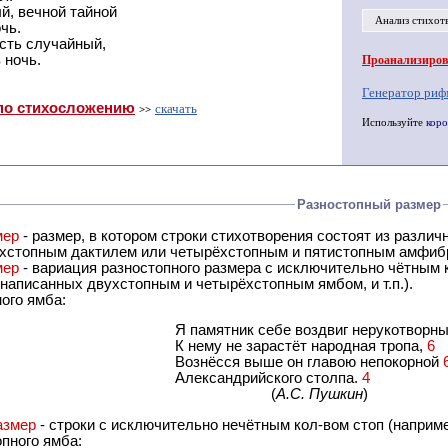
й, вечной тайной
Анализ стихот
чь.
ость случайный,
 ночь.
Проанализирова
Генератор риф
по стихосложению
скачать
>>
Используйте
коро
Разностопный размер
мер
- размер, в котором строки стихотворения состоят из различного кол-ва стоп (нап
хстопным и трёхстопным дактилем или четырёхстопным и пятистопным амфи
мер
- вариация разностопного размера с исключительно чётным к
 написанных двухстопным и четырёхстопным ямбом, и т.п.).
ого ямба:
Я памятник себе воздвиг нерукотворн
К нему не зарастёт народная тропа,
6
Вознёсся выше он главою непокорной
Александрийского столпа.
4
(
А.С. Пушкин
)
азмер
- строки с исключительно нечётным кол-вом стоп (наприме
пного ямба: