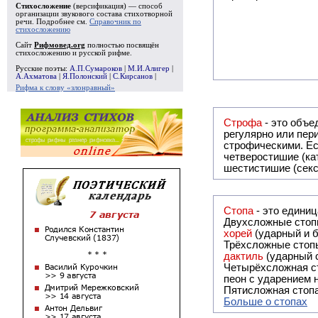
Стихосложение
(версификация) — способ
организации звукового состава стихотворной
речи. Подробнее см.
Справочник по
стихосложению
Сайт
Рифмовед.org
полностью посвящён
стихосложению и русской рифме.
Русские поэты:
А.П.Сумароков
|
М.И.Алигер
|
А.Ахматова
|
Я.Полонский
|
С.Кирсанов
|
Рифма к слову «злонравный»
Строфа
- это объединение дв
регулярно или периодически повторяющееся в стихотворении. Большинство стихотворений делятся на строфы и т.о. являются
строфическими. Если разделения на строфы
четверостишие (ка
шестистишие (секс
Стопа
- это едини
Двухсложные стопы
хорей
(ударный и б
Трёхсложные стопы
дактиль
(ударный с
Четырёхсложная с
пеон с ударением н
Пятисложная стопа
Больше о стопах