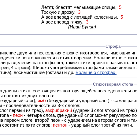
Летят, блестят мелькающие спицы,
5
Тоскую и дрожу,
3
А все вперед с летящей колесницы,
5
А все вперед гляжу.
3
(Иван Бунин)
Строфа
ух или нескольких строк стихотворения, имеющих интонационное сходство или общую систему рифм, и
 нет, такие стихи принято называть астрофическими. Самая популярная строфа в русской поэзии -
трен, 4 строки). Широко употребимыми строфами также являются
тина), восьмистишие (октава) и др.
Больше о строфах
Стихотворная стопа
ца длины стиха, состоящая из повторяющейся последовательнос
 состоят из двух слогов:
езударный слог),
ямб
(безударный и ударный слог) - самая расп
 - последовательность из 3-х слогов:
лог первый из трёх),
амфибрахий
(ударный слог второй из трёх
топа -
пеон
- четыре слога, где ударный слог может регулярно по
а первом слоге, второй пеон - с ударением на втором слоге и та
 состоит из пяти слогов:
пентон
- ударный слог третий из пяти.