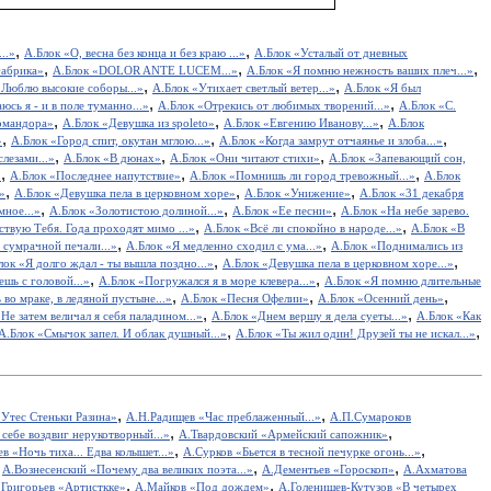
,
,
..»
А.Блок «О, весна без конца и без краю ...»
А.Блок «Усталый от дневных
,
,
,
Фабрика»
А.Блок «DOLOR ANTE LUCEM...»
А.Блок «Я помню нежность ваших плеч...»
,
,
«Люблю высокие соборы...»
А.Блок «Утихает светлый ветер...»
А.Блок «Я был
,
,
сь я - и в поле туманно...»
А.Блок «Отрекись от любимых творений...»
А.Блок «С.
,
,
,
омандора»
А.Блок «Девушка из spoleto»
А.Блок «Евгению Иванову...»
А.Блок
,
,
,
»
А.Блок «Город спит, окутан мглою...»
А.Блок «Когда замрут отчаянье и злоба...»
,
,
,
лезами...»
А.Блок «В дюнах»
А.Блок «Они читают стихи»
А.Блок «Запевающий сон,
,
,
,
»
А.Блок «Последнее напутствие»
А.Блок «Помнишь ли город тревожный...»
А.Блок
,
,
,
»
А.Блок «Девушка пела в церковном хоре»
А.Блок «Унижение»
А.Блок «31 декабря
,
,
,
мное...»
А.Блок «Золотистою долиной...»
А.Блок «Ее песни»
А.Блок «На небе зарево.
,
,
твую Тебя. Года проходят мимо ...»
А.Блок «Всё ли спокойно в народе...»
А.Блок «В
,
,
 сумрачной печали...»
А.Блок «Я медленно сходил с ума...»
А.Блок «Поднимались из
,
,
лок «Я долго ждал - ты вышла поздно...»
А.Блок «Девушка пела в церковном хоре...»
,
,
ешь с головой...»
А.Блок «Погружался я в море клевера...»
А.Блок «Я помню длительные
,
,
,
во мраке, в ледяной пустыне...»
А.Блок «Песня Офелии»
А.Блок «Осенний день»
,
,
Не затем величал я себя паладином...»
А.Блок «Днем вершу я дела суеты...»
А.Блок «Как
,
,
А.Блок «Смычок запел. И облак душный...»
А.Блок «Ты жил один! Друзей ты не искал...»
,
,
Утес Cтеньки Разина»
А.Н.Радищев «Час преблаженный...»
А.П.Сумароков
,
,
себе воздвиг нерукотворный...»
А.Твардовский «Армейский сапожник»
,
,
в «Ночь тиха... Едва колышет...»
А.Сурков «Бьется в тесной печурке огонь...»
,
,
,
А.Вознесенский «Почему два великих поэта...»
А.Дементьев «Гороскоп»
А.Ахматова
,
,
.Григорьев «Артисткке»
А.Майков «Под дождем»
А.Голенищев-Кутузов «В четырех