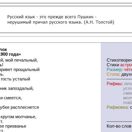
лок
1900 года»
й, мой печальный,
Cтихотворе
ь!
Стихи
астр
 привет прощальный
Размер:
чёт
ь.
Стопа:
двухс
е гость усталый
-----------------
Рифмы:
печ
тник запоздалый,
усталый-
смеется-
и смеется,
молчанье
тайной-п
кубке расплеснется
Рифмовка:
с
 кругом молчанье,
т.
-----------------
ее призванье
Кол-во слов
т.