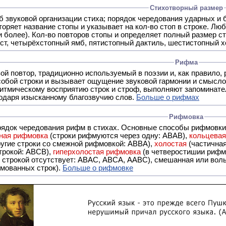
Стихотворный размер
б звуковой организации стиха; порядок чередования ударных и 
оряет название стопы и указывает на кол-во стоп в строке. Люб
 и более). Кол-во повторов стопы и определяет полный размер с
ст, четырёхстопный ямб, пятистопный дактиль, шестистопный хо
Рифма
- это звуковой повтор, традиционно используемый в поэзии и, к
обой строки и вызывает ощущение звуковой гармонии и смысло
итмическому восприятию строк и строф, выполняют запоминате
годаря изысканному благозвучию слов.
Больше о рифмах
Рифмовка
рядок чередования рифм в стихах. Основные способы рифмовк
ная рифмовка
(строки рифмуются через одну: ABAB),
кольцева
ерез две другие строки со смежной рифмовкой: ABBA),
холостая
(частична
строкой: АBCB),
гиперхолостая рифмовка
(в четверостишии рифма
 ABAC, ABCA, AABC), смешанная или вольная рифмовка (рифмовка в сложных строфах с различными
мованных строк).
Больше о рифмовке