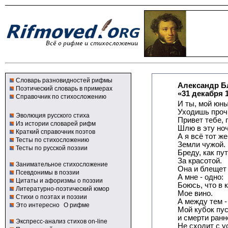
Словарь разновидностей рифмы
Александр Б
Поэтический словарь в примерах
«31 декабря 
Справочник по стихосложению
И ты, мой юны
Уходишь проч
Эволюция русского стиха
Привет тебе,
Из истории словарей рифм
Шлю в эту ноч
Краткий справочник поэтов
А я всё тот ж
Тесты по стихосложению
Земли чужой.
Тесты по русской поэзии
Бреду, как пу
За красотой.
Занимательное стихосложение
Она и блещет 
Псевдонимы в поэзии
А мне - одно:
Цитаты и афоризмы о поэзии
Боюсь, что в 
Литературно-поэтический юмор
Мое вино.
Стихи о поэтах и поэзии
А между тем -
Это интересно
О рифме
Мой кубок пус
и смерти ранн
Экспресс-анализ стихов on-line
Не сходит с ус