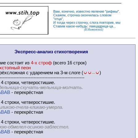
Вам, конечно, известно
явление
"
рифмы
".
Скажем,
строчка
окончилась словом
"
отца
",
И
тогда
через строчку, слога повторив, мы
Ставим какое-нибудь: ламцадрица-ца...
(В.Маяковский)
Экспресс-
анализ стихотворения
ние
состоит из
4-х строф
(всего 16 строк)
хстопный пеон
ёхсложная с ударением на 3-м слоге (
)
—
-------------------------------------------------------
 4 строки, четверостишие.
дельница-скучать-мельница-молчать.
ABAB
- перекрёстная
 4 строки, четверостишие.
иликою-пчела-кликаю-умерла.
ABAB
- перекрёстная
 4 строки, четверостишие.
ою-обмелел-осиною-заблестел.
ABAB
- перекрёстная