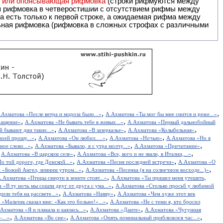
я или опоясывающая рифмовка
(строки рифмуются между
я рифмовка в четверостишии с отсутствием рифмы между
 есть только к первой строке, а ожидаемая рифма между
,
,
.Ахматова «После ветра и мороза было...»
А.Ахматова «Ты мог бы мне снится и реже...»
,
,
ращение»
А.Ахматова «Не бывать тебе в живых...»
А.Ахматова «Первый дальнобойный
,
,
,
 бывают дни такие...»
А.Ахматова «В зазеркалье»
А.Ахматова «Колыбельная»
,
,
,
воей прошу...»
А.Ахматова «Он любил.....»
А.Ахматова «Ночью»
А.Ахматова «Но я
,
,
,
ое слово...»
А.Ахматова «Бывало, я с утра молчу...»
А.Ахматова «Причитание»
,
,
,
А.Ахматова «В царском селе»
А.Ахматова «Все, кого и не звали, в Италии,...»
,
,
о той дороге, где Донской...»
А.Ахматова «Песня последней встречи»
А.Ахматова «О
,
,
 «Божий Ангел, зимним утром...»
А.Ахматова «Песенка (я на солнечном восходе...)»
,
.Ахматова «Птицы смерти в зените стоят...»
А.Ахматова «Ты пришел меня утешить,
,
 «В ту ночь мы сошли друг от друга с ума...»
А.Ахматова «Столько просьб у любимой
,
,
или тебя на рассвете...»
А.Ахматова «Наяву»
А.Ахматова «Чем хуже этот век
,
«Мальчик сказал мне: «Как это больно!»...»
А.Ахматова «Не с теми я, кто бросил
,
,
Ахматова «Я и плакала и каялась...»
А.Ахматова «Данте»
А.Ахматова «Чугунная
,
,
,
...»
А.Ахматова «Во сне»
А.Ахматова «Опять поминальный приблизился час...»