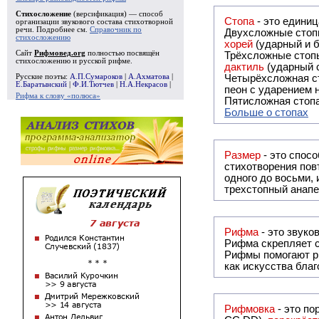
Стихосложение
(версификация) — способ
Стопа
- это едини
организации звукового состава стихотворной
речи. Подробнее см.
Справочник по
Двухсложные стопы
стихосложению
хорей
(ударный и б
Сайт
Рифмовед.org
полностью посвящён
Трёхсложные стопы
стихосложению и русской рифме.
дактиль
(ударный с
Русские поэты:
А.П.Сумароков
|
А.Ахматова
|
Четырёхсложная с
Е.Баратынский
|
Ф.И.Тютчев
|
Н.А.Некрасов
|
пеон с ударением н
Рифма к слову «полюса»
Пятисложная стопа
Больше о стопах
Размер
- это спосо
стихотворения повт
одного до восьми,
трехстопный анапе
Рифма
Рифма
скрепляет с
Рифмы
помогают р
как искусства бла
Рифмовка
- это по