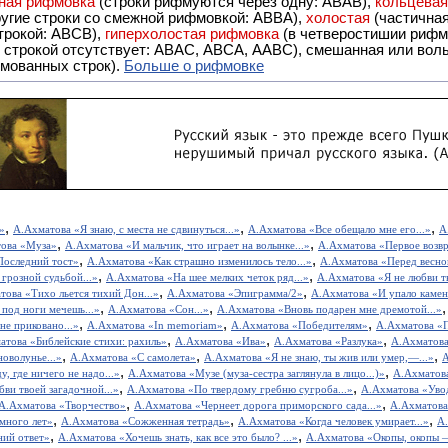
ная рифмовка
(строки рифмуются через одну: ABAB),
кольцева
ерез две другие строки со смежной рифмовкой: ABBA),
холостая
(частична
строкой: АBCB),
гиперхолостая рифмовка
(в четверостишии рифма
 ABAC, ABCA, AABC), смешанная или вольная рифмовка (рифмовка в сложных строфах с различными
мованных строк).
Больше о рифмовке
,
,
,
»
А.Ахматова «Я знаю, с места не сдвинуться...»
А.Ахматова «Все обещало мне его...»
А
,
,
ова «Муза»
А.Ахматова «И мальчик, что играет на волынке...»
А.Ахматова «Первое возв
,
,
Последний тост»
А.Ахматова «Как страшно изменилось тело...»
А.Ахматова «Перед весной
,
,
грозной судьбой...»
А.Ахматова «На шее мелких четок ряд...»
А.Ахматова «Я не любви т
,
,
това «Тихо льется тихий Дон...»
А.Ахматова «Эпиграмма/2»
А.Ахматова «И упало каменн
,
,
под ноги мечешь...»
А.Ахматова «Сон...»
А.Ахматова «Вновь подарен мне дремотой...»
,
,
,
не приковано...»
А.Ахматова «In memoriam»
А.Ахматова «Победителям»
А.Ахматова «П
,
,
,
атова «Библейские стихи: рахиль»
А.Ахматова «Ива»
А.Ахматова «Разлука»
А.Ахматова
,
,
,
оволунье...»
А.Ахматова «С самолета»
А.Ахматова «Я не знаю, ты жив или умер,—...»
А
,
,
, где ничего не надо...»
А.Ахматова «Музе (муза-сестра заглянула в лицо...)»
А.Ахматова
,
,
ви твоей загадочной...»
А.Ахматова «По твердому гребню сугроба...»
А.Ахматова «Увод
,
,
А.Ахматова «Творчество»
А.Ахматова «Чернеет дорога приморского сада...»
А.Ахматова 
,
,
,
много лет»
А.Ахматова «Сожженная тетрадь»
А.Ахматова «Когда человек умирает...»
А.
,
,
ний ответ»
А.Ахматова «Хочешь знать, как все это было? ...»
А.Ахматова «Окопы, окопы —