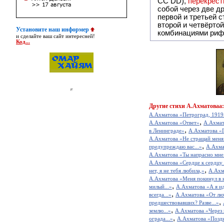
СС DD),
перекрёст
собой ч
первой и третьей 
второй и четвёртой строкой отсутствует:
Установите наш информер
комбинациями риф
и сделайте ваш сайт интересней!
Код...
Другие
стихи А.Ахматоваа:
А.Ахматова «Петроград, 1919
,
А.Ахматова «Ответ»
А.Ахмат
,
в Ленинграде»
А.Ахматова «
А.Ахматова «Не стращай меня 
,
предупреждаю вас...»
А.Ахма
А.Ахматова «Ты напрасно мне 
А.Ахматова «Сердце к сердцу 
,
нет, я не тебя любила,»
А.Ахм
А.Ахматова «Меня покинул в н
,
милый...»
А.Ахматова «А я иду
,
всегда...»
А.Ахматова «От люб
,
предшествовавших? Разве...»
,
землю...»
А.Ахматова «Через 
,
ограда...»
А.Ахматова «Позд