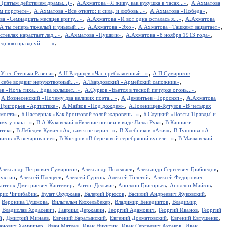
,
,
 (пятым действием драмы...)»
А.Ахматова «Я живу, как кукушка в часах...»
А.Ахматова
,
,
,
м портрете»
А.Ахматова «Все отнято: и сила, и любовь...»
А.Ахматова «Победа»
,
,
а «Семнадцать месяцев кричу...»
А.Ахматова «И вот одна осталась я...»
А.Ахматова
,
,
,
А ты теперь тяжелый и унылый...»
А.Ахматова «Эхо»
А.Ахматова «Ташкент зацветает»
,
,
,
теклах нарастает лед...»
А.Ахматова «Пушкин»
А.Ахматова «8 ноября 1913 года»
,
еднюю празднуй —...»
,
,
Утес Cтеньки Разина»
А.Н.Радищев «Час преблаженный...»
А.П.Сумароков
,
,
себе воздвиг нерукотворный...»
А.Твардовский «Армейский сапожник»
,
,
в «Ночь тиха... Едва колышет...»
А.Сурков «Бьется в тесной печурке огонь...»
,
,
,
А.Вознесенский «Почему два великих поэта...»
А.Дементьев «Гороскоп»
А.Ахматова
,
,
.Григорьев «Артисткке»
А.Майков «Под дождем»
А.Голенищев-Кутузов «В четырех
,
,
 моста»
Б.Пастернак «Как бронзовой золой жаровень...»
Б.Слуцкий «Поэты 'Правды' и
,
,
у у окна...»
В.А.Жуковский «Явление поэзии в виде Лалла Рук»
В.Капнист
,
,
,
итик»
В.Лебедев-Кумач «Ах, сам я не верил...»
В.Хлебников «Азия»
В.Тушнова «А
,
,
иков «Разочарование»
В.Костров «В берёзовой серебряной купели...»
В.Маяковский
,
,
,
Александр Петрович Сумароков
Александр Полежаев
Александр Сергеевич Грибоедов
,
,
,
,
пухтин
Алексей Плещеев
Алексей Сурков
Алексей Толстой
Алексей Федорович
,
,
,
,
нтиох Дмитриевич Кантемир
Антон Дельвиг
Аполлон Григорьев
Аполлон Майков
,
,
,
,
рис Чичибабин
Булат Окуджава
Валерий Брюсов
Василий Андреевич Жуковский
,
,
,
,
Вероника Тушнова
Вильгельм Кюхельбекер
Владимир Бенедиктов
Владимир
,
,
,
,
,
Владислав Ходасевич
Гавриил Державин
Георгий Адамович
Георгий Иванов
Георгий
,
,
,
,
,
й
Дмитрий Минаев
Евгений Баратынский
Евгений Долматовский
Евгений Евтушенко
,
,
,
,
анович Хемницер
Иван Мятлев
Иван Никитин
Иван Сергеевич Аксаков
Иван