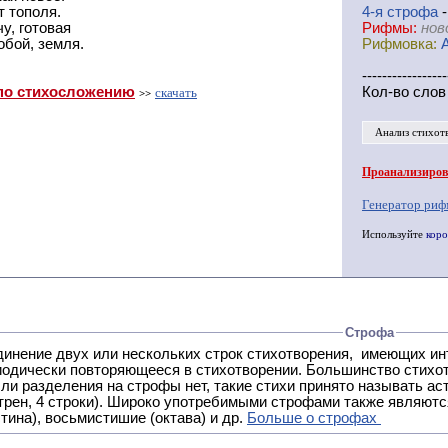
т тополя.
4-я
cтрофа
-
у, готовая
Рифмы:
нов
обой, земля.
Рифмовка:
-----------------
по стихосложению
Кол-во слов
скачать
>>
Анализ стихот
Проанализирова
Генератор риф
Используйте
коро
Строфа
ух или нескольких строк стихотворения, имеющих интонационное сходство или общую систему рифм, и
 нет, такие стихи принято называть астрофическими. Самая популярная строфа в русской поэзии -
трен, 4 строки). Широко употребимыми строфами также являются
тина), восьмистишие (октава) и др.
Больше о строфах