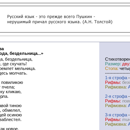
ва
да, бездельница...»
а, бездельница,
Cтихотворе
, где скучать!
Размер:
дву
дремлет мельница.
Стопа:
четыр
десь молчать.
-----------------
1-я
cтрофа
-
 повиликою
Рифмы:
без
 пчела;
Рифмовка:
ку кликаю,
рла.
2-я
cтрофа
-
Рифмы:
пов
авой тиною
Рифмовка:
, обмелел,
щей осиною
3-я
cтрофа
-
заблестел.
Рифмы:
тин
Рифмовка:
ак новое.