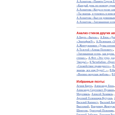
А.Ахматова «Памяти Сергея Е
«Каждый день по-новому трев
А.Ахматова «Когда в тоске сам
«Ты знаешь, я томлюсь в неволе
А.Ахматова «Был он ревнивым
А.Ахматова «Заплаканная осень
Анализ стихов других ав
,
А.Барто «Бычок»
А.Блок «Де
,
«Эпитафия/9»
А.Полежаев «З
А.Жемчужников «Думы оптим
,
А.Толстой «Алеша Попович»
«Заплаканная осень, как вдова.
,
стенах»
А.Фет «Это утро, рад
,
'Звезды'»
Б.Чичибабин «Приг
,
«Спокойствие праведного»
В
,
знаешь, все еще будет!..»
В.К
,
«Военно-морская любовь»
В.
Избранные поэты:
,
Агния Барто
Александр Блок
Александр Сергеевич Пушкин
,
,
Мерзляков
Алексей Хомяков
,
Арсений Голенищев-Кутузов
,
Василий Капнист
Василий Ки
,
Высоцкий
Владимир Жемчуж
,
Шенгели
Григорий Поженян
,
Евгений Забелин
Евдокия Ро