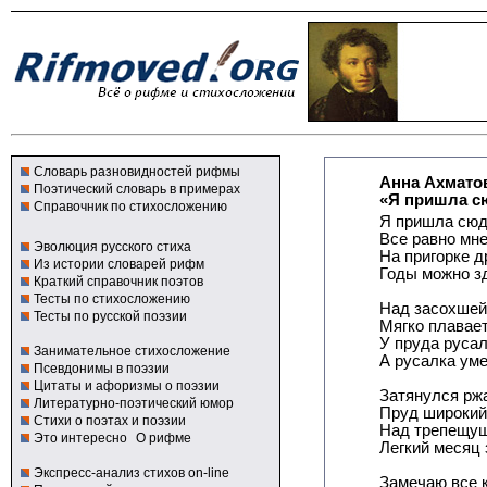
Словарь разновидностей рифмы
Анна Ахмато
Поэтический словарь в примерах
«Я пришла сю
Справочник по стихосложению
Я пришла сюд
Все равно мне
Эволюция русского стиха
На пригорке 
Из истории словарей рифм
Годы можно з
Краткий справочник поэтов
Тесты по стихосложению
Над засохшей
Тесты по русской поэзии
Мягко плавает
У пруда русал
Занимательное стихосложение
А русалка уме
Псевдонимы в поэзии
Цитаты и афоризмы о поэзии
Затянулся рж
Литературно-поэтический юмор
Пруд широкий
Стихи о поэтах и поэзии
Над трепещу
Это интересно
О рифме
Легкий месяц 
Экспресс-анализ стихов on-line
Замечаю все к