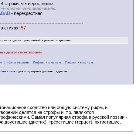
 4 строки, четверостишие.
ое-тополя-готовая-земля.
ABAB
- перекрёстная
-------------------------------------------------------
 в
стихах
:
57
ворения
сделан программой в реальном времени
ть другое стихотворение
м
Рифмы онлайн
Рифмы к именам
Рифмы к именам
ткие ссылки
для сокращения длинных адресов
: двустишие (дистих), трёхстишие (терцет), пятистишие,