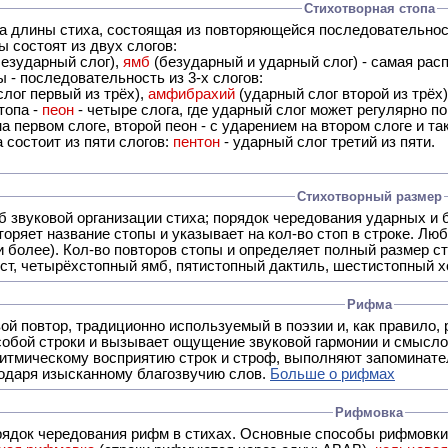
Стихотворная стопа
ца длины стиха, состоящая из повторяющейся последовательнос
 состоят из двух слогов:
езударный слог),
ямб
(безударный и ударный слог) - самая расп
 - последовательность из 3-х слогов:
лог первый из трёх),
амфибрахий
(ударный слог второй из трёх
топа -
пеон
- четыре слога, где ударный слог может регулярно по
а первом слоге, второй пеон - с ударением на втором слоге и та
 состоит из пяти слогов:
пентон
- ударный слог третий из пяти.
Стихотворный размер
б звуковой организации стиха; порядок чередования ударных и 
оряет название стопы и указывает на кол-во стоп в строке. Люб
 и более). Кол-во повторов стопы и определяет полный размер с
ст, четырёхстопный ямб, пятистопный дактиль, шестистопный хо
Рифма
- это звуковой повтор, традиционно используемый в поэзии и, к
обой строки и вызывает ощущение звуковой гармонии и смысло
итмическому восприятию строк и строф, выполняют запоминате
годаря изысканному благозвучию слов.
Больше о рифмах
Рифмовка
рядок чередования рифм в стихах. Основные способы рифмовк