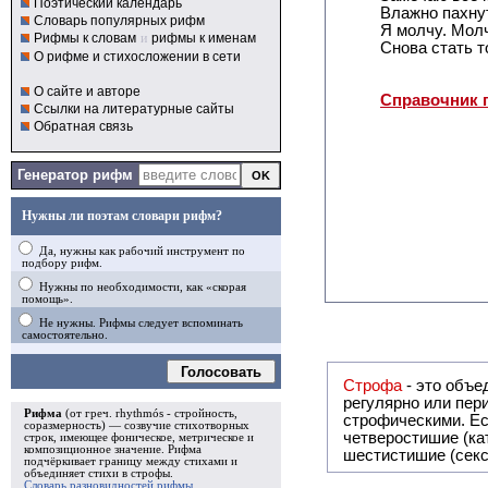
Поэтический календарь
Влажно пахну
Словарь популярных рифм
Я молчу. Молч
Рифмы к словам
и
рифмы к именам
Снова стать т
О рифме и стихосложении в сети
О сайте и авторе
Справочник 
Ссылки на литературные сайты
Обратная связь
Генератор рифм
Нужны ли поэтам словари рифм?
Да, нужны как рабочий инструмент по
подбору рифм.
Нужны по необходимости, как «скорая
помощь».
Не нужны. Рифмы следует вспоминать
самостоятельно.
Голосовать
Строфа
- это объединение дв
регулярно или периодически повторяющееся в стихотворении. Большинство стихотворений делятся на строфы и т.о. являются
Рифма
(от греч. rhythmós - стройность,
строфическими. Если разделения на строфы
соразмерность) — созвучие стихотворных
четверостишие (ка
строк, имеющее фоническое, метрическое и
композиционное значение.
Рифма
шестистишие (секс
подчёркивает границу между стихами и
объединяет стихи в
строфы
.
Словарь разновидностей рифмы