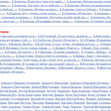
,
,
сенина»
А.Ахматова «В каждых сутках есть такой...»
А.Ахматова «Царскосельские строки
,
,
ожен...»
А.Ахматова «Это было, когда улыбался...»
А.Ахматова «Надпись на неоконченно
,
,
,
оубийства...»
А.Ахматова «Надпись на книге»
А.Ахматова «Смерть Софокла»
А.Ахматов
,
,
,
...»
А.Ахматова «Буду черные грядки холить...»
А.Ахматова «Мужество»
А.Ахматова «
,
,
, тревожным и нежным...»
А.Ахматова «Потускнел на небе синий лак...»
А.Ахматова «На с
,
,
, как вдова...»
А.Ахматова «Проплывают льдины, звеня...»
А.Ахматова «Годовщину посл
торов:
,
,
вушка пела в церковном хоре»
А.И.Одоевский «Я разлучился с колыбели...»
А.Навроцкий «
,
,
ачем задумчивых очей...»
А.С.Грибоедов «Прости, Отечество!»
А.С.Пушкин «Я памятник 
,
,
,
иста»
А.Кольцов «Косарь»
А.Н.Апухтин «Сухие, редкие, нечаянные встречи...»
А.Плещее
,
,
А.Ф.Мерзляков «Среди долины ровныя...»
А.Хомяков «Новград»
А.Белый «Тело стихий»
,
,
,
,
..»
А.Бунина «На разлуку»
А.Д.Кантемир «О жизни спокойной»
А.Дельвиг «Любовь»
А
,
,
ость эта...»
Б.Ахмадулина «Опять в природе перемена...»
Б.Лившиц «Закат у дворцового
,
,
отовление борща»
Б.Окуджава «А мы с тобой, брат, из пехоты...»
В.Брюсов «Хорошо одном
,
.К.Тредиаковский «Я уж ныне не люблю, как похвальбу красну...»
В.Курочкин «Бедовый кр
,
,
,
юхельбекер «Жизнь»
В.Бенедиктов «Молитва»
В.Высоцкий «Баллада о гипсе»
В.Жемчужн
,
Раевский «Идиллия»
,
,
,
,
Александр Иванович Одоевский
Александр Навроцкий
Александр Николаевич Радищев
,
,
,
,
Александр Твардовский
Алексей Жемчужников
Алексей Кольцов
Алексей Николаевич А
,
,
,
,
,
Андрей Белый
Андрей Вознесенский
Андрей Дементьев
Анна Ахматова
Анна Бунина
А
,
,
,
,
,
Афанасий Фет
Белла Ахмадулина
Бенедикт Лившиц
Борис Пастернак
Борис Слуцкий
Бо
,
,
,
риллович Тредиаковский
Василий Курочкин
Василий Лебедев-Кумач
Велимир Хлебников
,
,
,
,
ников
Владимир Костров
Владимир Маяковский
Владимир Раевский
Владимир Соловьёв
,
,
,
,
,
Давид Самойлов
Даниил Хармс
Демьян Бедный
Денис Давыдов
Дмитрий Мережковски
,
,
,
,
,
стопчина
Зинаида Гиппиус
Иван Аксёнов
Иван Андреевич Крылов
Иван Бунин
Иван Ив