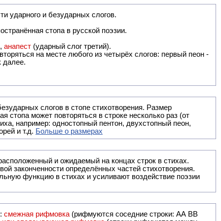
ти ударного и безударных слогов.
остранённая стопа в русской поэзии.
),
анапест
(ударный слог третий).
вторяться на месте любого из четырёх слогов: первый пеон -
к далее.
безударных слогов в стопе стихотворения. Размер
ая стопа может повторяться в строке несколько раз (от
тиха, например: одностопный пентон, двухстопный пеон,
рей и т.д.
Больше о размерах
ак правило, расположенный и ожидаемый на концах строк в стихах.
вой законченности определённых частей стихотворения.
льную функцию в стихах и усиливают воздействие поэзии
и:
смежная рифмовка
(рифмуются соседние строки: AA ВВ