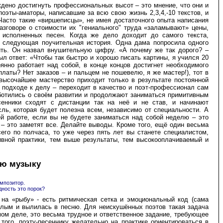
дено достигнуть профессиональных высот – это мнение, что они и
поэты-аматоры, написавшие за всю свою жизнь 2,3,4,-10 текстов, и
 Часто такие «виршеписцы», не имея достаточного опыта написания
разговоре о стоимости их "гениального" труда «заламывают» цены,
 исполненных песен. Когда же дело доходит до самого текста,
ь следующая поучительная история. Одна дама попросила одного
оить. Он назвал внушительную цифру. «А почему же так дорого? –
был ответ: «Чтобы так быстро и хорошо писать картины, я учился 20
оянно работает над собой, в конце концов достигнет необходимого
платы? Нет заказов – и пальцем не пошевелю, я же мастер!), тот в
 высочайшее мастерство приходит только в результате постоянной
м подходе к делу – переходит в качество и поэт-профессионал сам
аботились о своём развитии и продолжают заниматься примитивным
сенники сходят с дистанции так на неё и не став, и начинают
ль, которая будет полезна всем, независимо от специальности. А
ей работе, если вы не будете заниматься над собой неделю – это
– это заметят все. Делайте выводы. Кроме того, ещё один весьма
го по полчаса, то уже через пять лет вы станете специалистом,
ивной практики, тем выше результаты, тем высокооплачиваемый и
ую музыку
омпозитор.
едность это порок?
 на «рыбу» - есть ритмическая сетка и эмоциональный код (сама
елым и вылилась в песню. Для неискушённых поэтов такая задача
мом деле, это весьма трудное и ответственное задание, требующее
ого, поэту-песеннику желательно на практике ориентироваться в