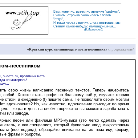
Вам, конечно, известно
явление
"
рифмы
".
Скажем,
строчка
окончилась словом
"
отца
",
И
тогда
через строчку, слога повторив, мы
Ставим какое-нибудь: ламцадрица-ца...
(В.Маяковский)
/продолжение/
«Краткий курс начинающего поэта-песенника»
том-песенником
Я, знаете ли, противник мата.
огда не матерюсь!
дут...
ить свою жизнь написанию песенных текстов. Теперь наберитесь
д собой. Хотите стать профи по большому счёту, изучите теорию
е стихи, и ежедневно (!) пишите сами. Не позволяйте своим мозгам
Нет вдохновения? Но, как известно, вдохновение приходит во время
ель - когда в день на своём творчестве вы сможете зарабатывать
тии или заводе.
лярных песен или файлами MP3-музыки (это легко сделать через
ушатель, а как специалист, который буквально «под микроскопом»
ксты (все подряд), обращайте внимание на их тематику, форму,
вые фразы и обороты.