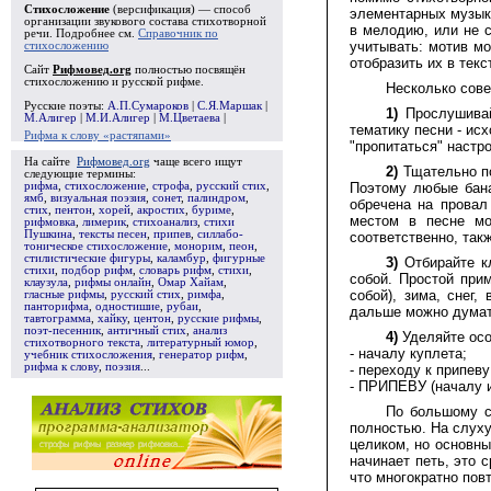
Стихосложение
(версификация) — способ
элементарных музыка
организации звукового состава стихотворной
в мелодию, или не с
речи. Подробнее см.
Справочник по
учитывать: мотив мо
стихосложению
отобразить их в текс
Сайт
Рифмовед.org
полностью посвящён
стихосложению и русской рифме.
Несколько сове
Русские поэты:
А.П.Сумароков
|
С.Я.Маршак
|
1)
Прослушивайт
М.Алигер
|
М.И.Алигер
|
М.Цветаева
|
тематику песни - ис
Рифма к слову «растяпами»
"пропитаться" настр
На сайте
Рифмовед.org
чаще всего ищут
2)
Тщательно по
следующие термины:
рифма
,
стихосложение
,
строфа
,
русский стих
,
Поэтому любые бана
ямб
,
визуальная поэзия
,
сонет
,
палиндром
,
обречена на провал
стих
,
пентон
,
хорей
,
акростих
,
буриме
,
местом в песне мо
рифмовка
,
лимерик
,
стихоанализ
,
стихи
Пушкина
,
тексты песен
,
припев
,
силлабо-
соответственно, так
тоническое стихосложение
,
монорим
,
пеон
,
стилистические фигуры
,
каламбур
,
фигурные
3)
Отбирайте кл
стихи
,
подбор рифм
,
словарь рифм
,
стихи
,
собой. Простой при
клаузула
,
рифмы онлайн
,
Омар Хайам
,
собой), зима, снег,
гласные рифмы
,
русский стих
,
римфа
,
панторифма
,
одностишие
,
рубаи
,
дальше можно думать
тавтограмма
,
хайку
,
центон
,
русские рифмы
,
поэт-песенник
,
античный стих
,
анализ
4)
Уделяйте осо
стихотворного текста
,
литературный юмор
,
- началу куплета;
учебник стихосложения
,
генератор рифм
,
рифма к слову
,
поэзия
...
- переходу к припеву
- ПРИПЕВУ (началу и
По большому с
полностью. На слуху
целиком, но основны
начинает петь, это 
что многократно пов