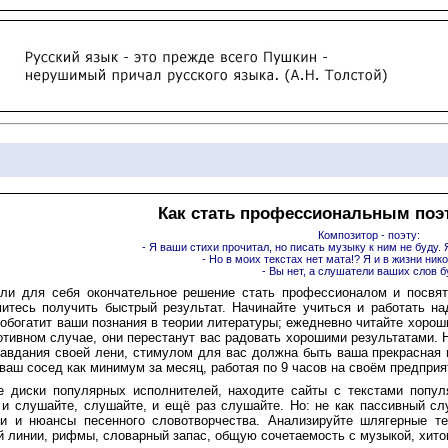
Как стать профессиональным поэ
Композитор - поэту:
- Я ваши стихи прочитал, но писать музыку к ним не буду. 
- Но в моих текстах нет мата!? Я и в жизни ник
- Вы нет, а слушатели ваших слов бу
яли для себя окончательное решение стать профессионалом и посвят
митесь получить быстрый результат. Начинайте учиться и работать на
 обогатит ваши познания в теории литературы; ежедневно читайте хороши
отивном случае, они перестанут вас радовать хорошими результатами. 
авдания своей лени, стимулом для вас должна быть ваша прекрасная ц
 ваш сосед как минимум за месяц, работая по 9 часов на своём предприя
те диски популярных исполнителей, находите сайты с текстами попу
 и слушайте, слушайте, и ещё раз слушайте. Но: не как пассивный сл
ти и нюансы песенного словотворчества. Анализируйте шлягерные те
 линии, рифмы, словарный запас, общую сочетаемость с музыкой, хито