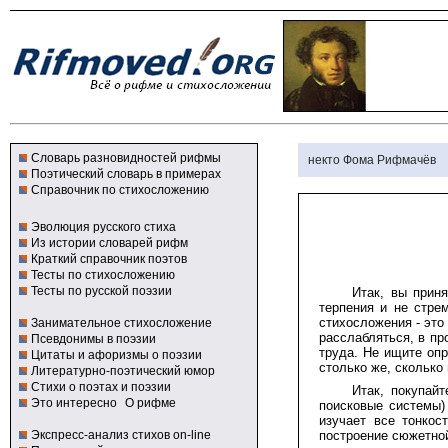
Словарь разновидностей рифмы
некто Фома Рифмачёв
Поэтический словарь в примерах
Справочник по стихосложению
Эволюция русского стиха
Из истории словарей рифм
Краткий справочник поэтов
Тесты по стихосложению
Тесты по русской поэзии
Итак, вы прин
терпения и не стре
стихосложения - это
Занимательное стихосложение
расслабляться, в пр
Псевдонимы в поэзии
труда. Не ищите опр
Цитаты и афоризмы о поэзии
столько же, сколько
Литературно-поэтический юмор
Стихи о поэтах и поэзии
Итак, покупай
Это интересно
О рифме
поисковые системы)
изучает все тонкос
Экспресс-анализ стихов on-line
построение сюжетной