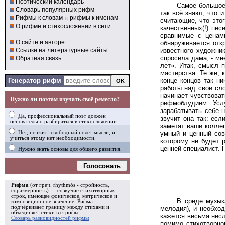
Поэтический календарь
Самое большое 
Словарь популярных рифм
так всё знают, что 
Рифмы к словам
и
рифмы к именам
считающие, что этог
О рифме и стихосложении в сети
качественных(!) пес
сравнимые с ценами
О сайте и авторе
обнаруживается отк
Ссылки на литературные сайты
известного художни
спросила дама, - мн
Обратная связь
лет». Итак, смысл п
мастерства. Те же, 
Генератор рифм
конце концов так ни
работы над свои сло
начинает чувствова
Нужно ли поэтам изучать своё ремесло?
рифмоблудием. Услу
зарабатывать себе 
Да, профессиональный поэт должен
звучит она так: ес
основательно разбираться в стихосложении.
заметят ваши коллег
Нет, поэзия - свободный полёт мысли, и
умный и ценный сов
учиться этому нет необходимости.
которому не будет 
ценней специалист. 
Нужно знать основы для общего развития.
Голосовать
Рифма
(от греч. rhythmós - стройность,
соразмерность) — созвучие стихотворных
строк, имеющее фоническое, метрическое и
В среде музык
композиционное значение.
Рифма
подчёркивает границу между стихами и
мелодия), и необхо
объединяет стихи в
строфы
.
кажется весьма несл
Словарь разновидностей рифмы
помимо стихотворно