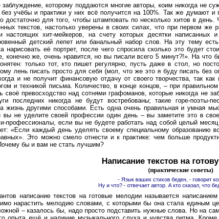
заблуждение, которому поддаются многие авторы, коим никогда не суж
и без учёбы и практики у них всё получится на 100%. Так же думают и 
о достаточно для того, чтобы штамповать по несколько хитов в день.
енных текстов, настолько уверены в своих силах, что при первом же 
 настоящих хит-мейкеров, на счету которых десятки написанных и
ровенный детский лепет или банальный набор слов. На эту тему ест
ка нарисовать её портрет, после чего спросила сколько это будет ст
е, конечно же, очень нравится, но вы писали всего 5 минут?!». На что 
онятен: только тот, кто пишет регулярно, пусть даже в стол, но пост
кому лень писать просто для себя (мол, что же это я буду писать без о
когда и не получит финансовую отдачу от своего творчества, так как
гом и техникой письма. Количество, в конце концов, – при правильно
ть своё превосходство над сотнями графоманов, которые никогда не з
ги последних никогда не будут востребованы; такие горе-поэты-пе
на жизнь другими способами. Есть одна очень правильная и умная мыс
ли вы не уделите своей профессии один день – вы заметите это в сво
и-профессионалы, если вы не будете работать над собой целый месяц 
ет: «Если каждый день уделять своему специальному образованию все
равных». Это можно смело отнести и к практике: чем больше продукт
Почему бы и вам не стать лучшим?
Написание текстов на готов
(практические советы)
- Язык ваших стихов беден, - говорит к
Ну и что? - отвечает автор. А кто сказал, что б
антов написание текстов на готовые мелодии называется написанием
димо нарастить мелодию словами, с которыми бы она стала единым ц
ожной – казалось бы, надо просто подставить нужные слова. Но на са
го опыта ещё и наличие музыкального слуха и чувства ритма. Кроме т