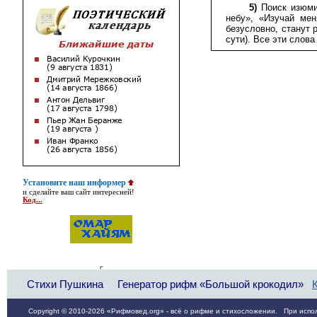
5)
Поиск изюмин
небу», «Изучай мен
безусловно, станут
сути). Все эти слов
Установите наш информер
и сделайте ваш сайт интересней!
Код...
Стихи Пушкина
Генератор рифм «Большой крокодил»
Copyright © 2010-2026 «Рифмовед.org» - всё о рифме и стихосложении. При испол