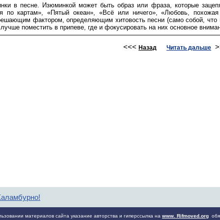
ки в песне. Изюминкой может быть образ или фраза, которые зацеп
я по картам», «Пятый океан», «Всё или ничего», «Любовь, похожая 
 решающим фактором, определяющим хитовость песни (само собой, что 
а лучше поместить в припеве, где и фокусировать на них основное вним
<<<
>
Назад
Читать дальше
Каламбурно!
ьзовании материалов сайта указание авторства и гиперссылка на
www. Rifmoved.org
обя