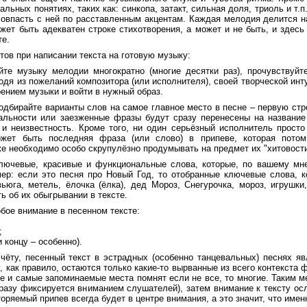
льных понятиях, таких как: синкопа, затакт, сильная доля, триоль и т.
овпасть с ней по расставленным акцентам. Каждая мелодия делится на
жет быть адекватен строке стихотворения, а может и не быть, и здес
те.
тов при написании текста на готовую музыку:
е музыку мелодии многократно (многие десятки раз), прочувствуйт
ходя из пожеланий композитора (или исполнителя), своей творческой инт
оением музыки и войти в нужный образ.
дбирайте варианты слов на самое главное место в песне – первую строк
льности или заезженные фразы будут сразу перенесены на название п
 и неизвестность. Кроме того, ни один серьёзный исполнитель просто
жет быть последняя фраза (или слово) в припеве, которая потом
же необходимо особо скрупулёзно продумывать на предмет их "хитовости
ючевые, красивые и функциональные слова, которые, по вашему мне
мер: если это песня про Новый Год, то отобранные ключевые слова, к
 вьюга, метель, ёлочка (ёлка), дед Мороз, Снегурочка, мороз, игрушк
 об их обыгрывании в тексте.
бое внимание в песенном тексте:
;
 концу – особенно).
чёту, песенный текст в эстрадных (особенно танцевальных) песнях яв
, как правило, остаются только какие-то вырванные из всего контекста
е и самые запоминаемые места помнят если не все, то многие. Таким м
сразу фиксируется вниманием слушателей), затем внимание к тексту ос
торяемый припев всегда будет в центре внимания, а это значит, что име