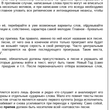
п. В противном случае, написанные слова просто могут не вписаться
 несколько мотивов, и при написании слов это всегда необходимо
ь главное уловить все ритмические и интонационные нюансы, чтобы
е её, перебирайте в уме возможные варианты слов, обдумывайте
уиции и, собственно, характера самой мелодии. Главное - буквально
у припева. Как правило, именно по ней носит название вся песня.
есни, от чего она в конечном итоге только проиграет или будет
 не возьмёт такую серость в свой репертуар. Часто центральным
 повторяется на фоне последующего проигрыша. Такие места,
".
нию, обязательно должны присутствовать в песне и украшать её
оторые должны войти в текст, могут быть такие: Новый Год (само
и, праздник и т.п. После первоначального отбора возможных слов,
ляется всего лишь фоном и редко кто слушает и анализирует его
 фразы и отдельные «ударные» слова. Мало кто помнит тексты песен
естом отчасти является начало первого куплета (когда исполнитель
лабевает и снова усиливается при переходе к припеву. Само собой,
нно
припев
должен быть носителем всей «хитовости» песни.