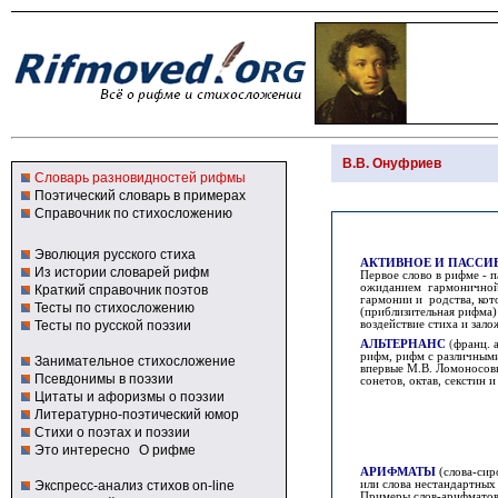
В.В. Онуфриев
Словарь разновидностей рифмы
Поэтический словарь в примерах
Справочник по стихосложению
Эволюция русского стиха
АКТИВНОЕ И ПАССИ
Из истории словарей рифм
Первое слово в рифме - п
ожиданием гармоничной р
Краткий справочник поэтов
гармонии и родства, кот
Тесты по стихосложению
(приблизительная рифма)
Тесты по русской поэзии
воздействие стиха и зало
АЛЬТЕРНАНС
(
франц.
рифм, рифм с различным
Занимательное стихосложение
впервые М.В. Ломоносовы
Псевдонимы в поэзии
сонетов, октав, секстин и
Цитаты и афоризмы о поэзии
Литературно-поэтический юмор
Стихи о поэтах и поэзии
Это интересно
О рифме
АРИФМАТЫ
(слова-сир
Экспресс-анализ стихов on-line
или слова нестандартных
Примеры слов-арифматов