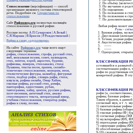
2. По объёму (количеств
Стихосложение
(версификация) — способ
3. По звучанию и родс
организации звукового состава стихотворной
4. По ощущению.
речи. Подробнее см.
Справочник по
5. По положению в стих
стихосложению
6. По положению в ст
7. По дополнительным 
Сайт
Рифмовед.org
полностью посвящён
стихосложению и русской рифме.
Любая рифма может имет
Розы - слёзы
Русские поэты:
А.П.Сумароков
|
А.Белый
|
1.
Базовая рифма, муль
С.Я.Маршак
|
В.Брюсов
|
Р.Рождественский
|
2.
Двусложная (женская
3.
Точная, родная рифма
Рифма к слову «одухотворю»
4.
Акустическая рифма.
5.
---
---
На сайте
Рифмовед.org
чаще всего ищут
6.
---
---
следующие термины:
7.
Однородная, открытая
рифма
,
стихосложение
,
строфа
,
русский стих
,
ямб
,
визуальная поэзия
,
сонет
,
палиндром
,
стих
,
пентон
,
хорей
,
акростих
,
буриме
,
КЛАССИФИКАЦИЯ Р
рифмовка
,
лимерик
,
стихоанализ
,
стихи
устоявшейся и
размытой
Пушкина
,
тексты песен
,
припев
,
силлабо-
систематизации рифм и, т
тоническое стихосложение
,
монорим
,
пеон
,
рифм по родственным отн
стилистические фигуры
,
каламбур
,
фигурные
конкретной рифмы.
В эту
стихи
,
подбор рифм
,
словарь рифм
,
стихи
,
клаузула
,
рифмы онлайн
,
Омар Хайам
,
гласные рифмы
,
русский стих
,
римфа
,
панторифма
,
одностишие
,
рубаи
,
КЛАССИФИКАЦИЯ Р
тавтограмма
,
хайку
,
центон
,
русские рифмы
,
рифм (и, соответственно
поэт-песенник
,
античный стих
,
анализ
рифмы; базовые рифмы -
стихотворного текста
,
литературный юмор
,
Таким образом, к данной
учебник стихосложения
,
генератор рифм
,
согласный звук, в т .ч. зву
рифма к слову
,
поэзия
...
1) окончательные рифмы
2) базовые рифмы (общ
е
3)
гласные рифмы (
О
|
бо
4)
согласные рифмы (
X
О
5)
мультирифмы (
О
X
;
О
6)
переходные рифмы
(
О
7
)
связующие рифмы (
О
8)
обособленные рифмы
9-10)
сложные рифмы и 