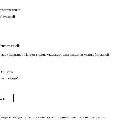
произведения.
й" гласной
близительной.
 пар (см.в
ы
ше). На род рифмы указывает следующая за ударной гласной
- пиш
е
шь,
или твёрдой
:
сходства входящих в них слов активно применяются в стихосложении.