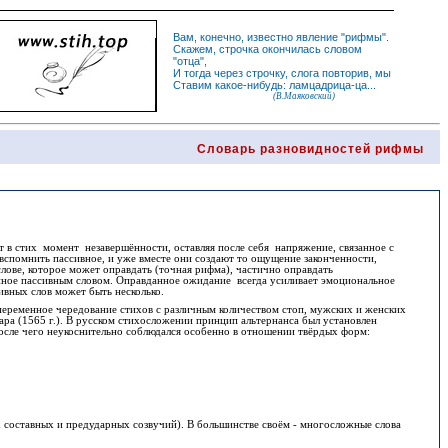
Вам, конечно, известно
явление
"
рифмы
".
Скажем,
строчка
окончилась словом
"
отца
",
И
тогда
через строчку, слога повторив, мы
Ставим какое-нибудь: ламцадрица-ца...
(В.Маяковский)
Словарь разновидностей рифмы
ит в стих момент незавершённости, оставляя после себя напряжение, связанное с
вспомнить пассивное, и уже вместе они создают то ощущение законченности,
лове, которое может оправдать (точная рифма), частично оправдать
анное пассивным словом. Оправданное ожидание всегда усиливает эмоциональное
тивных слов может быть несколько.
ременное чередование стихов с различным количеством стоп, мужских и женских
ара (1565 г.). В русском стихосложении принцип альтернанса был установлен
после чего неукоснительно соблюдался особенно в отношении твёрдых форм
:
х составных и предударных созвучий). В большинстве своём - многосложные слова