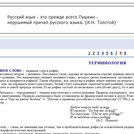
1
2
3
4
5
6
7
8
9
ТЕРМИНОЛОГИЯ
ВНОЕ СЛОВО
–
название слов в рифме.
ассивное, второе – активное. Пассивное слово, идущее во временном отрезке первым, внос
азвязки. Это напряжение снимает активное слово, которое своим появлением заставляет 
орое и называется рифмой. Таким образом, вся нагрузка в рифме лежит именно на втором с
 или не оправдать вовсе (диссонанс, белый стих) ожидание гармонической развязки, созд
жено в самой природе поэзии. Если рифма состоит из нескольких слов (более двух), то и ак
alternance
– чередование) – термин классического стихосложения. Правило альтернанса
:
попе
и окончаниями
.
Правило альтернанса было установлено во французской поэзии в эпоху Ронс
м в "Оде на взятие Хотина" и "Письме о правилах российского стихотворства" (1739г.), 
 пр.
Дадут покров тебе чуж
ие
И скажут
:
"Ты для нас чуж
ой
!"
Ты спросишь
:
"Где ж мои родн
ые
?"
И не найдёшь семьи родн
ой
.
(А.С. Пушкин)
оты)
–
слова, не имеющие как точных, так и приблизительных рифм (за исключением редки
 морфологических конструкций.
:
живопись, туловище, жаворонок, проволока, выхухоль, заморозки...