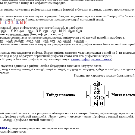
ва подаются в конце и в алфавитном порядке.
ная рифма
;
сочетание рифмованных стихов (строф) с белыми в рамках одного поэтического 
аимозаменяемые гласные звуки в рифме.
Каждая видовая пара состоит из "твёрдой" и "мягко
ой и мягкой гласной подразумевается предшествующий согласный звук).
-Ю
4.
Э-Е
5.
Ы-И
ласный звук рифмуется с его мягкой парой, и наоборот.
- р
ё
в
. У-Ю.
л
у
к - л
ю
к
. Э-Е.
с
э
р – с
е
р
. Ы-И.
б
ы
т-б
и
т
.
нены в
родовые пары
(б-п, в-ф, д-т, ж-ш, з-с)
вонкая согласная в контексте рифмы всегда рифмуется с её глухой парой, и наоборот.
ив
- м
иф
, рыб
ак
- оч
аг
, п
оп
- л
об
, м
уз
-
ус
, х
олод
- м
олот
…
ожения таких согласных в клаузулах рифмующихся слов, рифма может быть точной или при
сновные определители рифмы. Видом рифмы является ударная гласная одной
из 5-ти видовых
сте вид и род образуют первичный рифмент слова или его рифменный корень.
 и 60 родов базовых рифм (см. организационную
схему рифм русского языка
).
 звуковая единица в рифме; любая безударная гласная в клаузуле слова.
и
, нег
а
- телег
у
, школ
о
й - гол
ы
й, ин
е
й – син
и
й, пар
а
м
и
– стар
о
м
у
, куб
о
к – тюб
и
к, слыш
и
шь 
руж
ие
..
Гласица по характеру может быть мягкой 
вой гласицей относятся к родным и объединяются в словаре. Такие рифмы ввиду звукового 
ы
…
(рифмы с твёрдой гласицей)
. Пол
е
– рол
и
– мусол
ю
– вол
я
…
(рифмы с мягкой гласицей)
.
– леле
ю
...
(рифмы с мягкой гласицей)
.
ИФМ
–
разделение рифм по специфическим признакам
.
классифицируются: