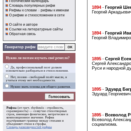
Поэтический календарь
Словарь популярных рифм
1894
-
Георгий Ше
Рифмы к словам
и
рифмы к именам
Георгий Аркадьевич
О рифме и стихосложении в сети
О сайте и авторе
Ссылки на литературные сайты
1894
-
Георгий Ив
Обратная связь
Георгий Владимиров
Генератор рифм
Нужно ли поэтам изучать своё ремесло?
1895
-
Сергей Есе
Сергей Александров
Да, профессиональный поэт должен
Руси и народной д
основательно разбираться в стихосложении.
Нет, поэзия - свободный полёт мысли, и
учиться этому нет необходимости.
Нужно знать основы для общего развития.
1895
-
Эдуард Баг
Эдуард Георгиевич 
Голосовать
Рифма
(от греч. rhythmós - стройность,
соразмерность) — созвучие стихотворных
строк, имеющее фоническое, метрическое и
1895
-
Всеволод Р
композиционное значение.
Рифма
Всеволод Александ
подчёркивает границу между стихами и
социализма.
объединяет стихи в
строфы
.
Словарь разновидностей рифмы