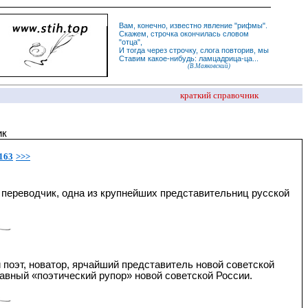
Вам, конечно, известно
явление
"
рифмы
".
Скажем,
строчка
окончилась словом
"
отца
",
И
тогда
через строчку, слога повторив, мы
Ставим какое-нибудь: ламцадрица-ца...
(В.Маяковский)
краткий справочник
ик
163
>>>
, переводчик, одна из крупнейших представительниц русской
поэт, новатор, ярчайший представитель новой советской
лавный «поэтический рупор» новой советской России.