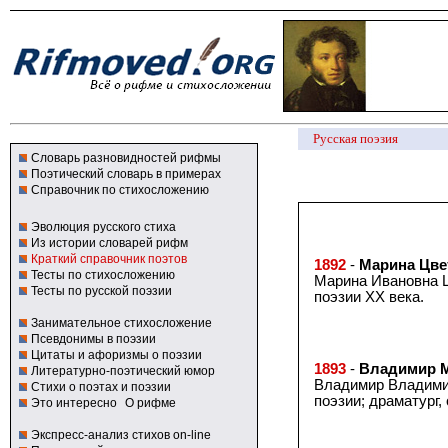
Русская поэзия
Словарь разновидностей рифмы
Поэтический словарь в примерах
Справочник по стихосложению
Эволюция русского стиха
Из истории словарей рифм
Краткий справочник поэтов
1892
-
Марина Цве
Тесты по стихосложению
Марина Ивановна Ц
Тесты по русской поэзии
поэзии XX века.
Занимательное стихосложение
Псевдонимы в поэзии
Цитаты и афоризмы о поэзии
1893
-
Владимир 
Литературно-поэтический юмор
Владимир Владимир
Стихи о поэтах и поэзии
поэзии; драматург,
Это интересно
О рифме
Экспресс-анализ стихов on-line