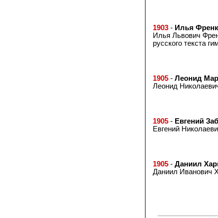
1903
-
Илья Френ
Илья Львович Френк
русского текста ги
1905
-
Леонид Ма
Леонид Николаевич
1905
-
Евгений За
Евгений Николаевич
1905
-
Даниил Хар
Даниил Иванович Ха