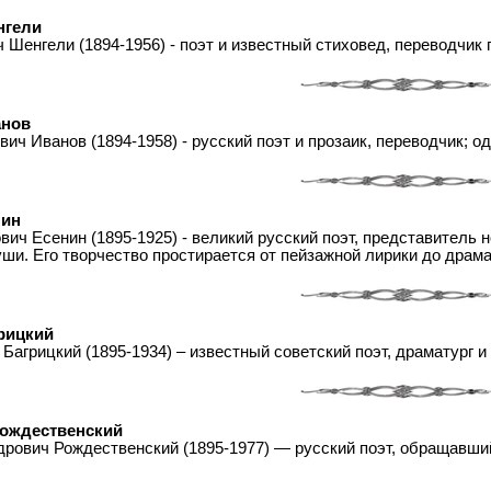
нгели
 Шенгели (1894-1956) - поэт и известный стиховед, переводчик п
анов
ич Иванов (1894-1958) - русский поэт и прозаик, переводчик; о
нин
ич Есенин (1895-1925) - великий русский поэт, представитель 
уши. Его творчество простирается от пейзажной лирики до дра
рицкий
Багрицкий (1895-1934) – известный советский поэт, драматург и
ождественский
рович Рождественский (1895-1977) — русский поэт, обращавший