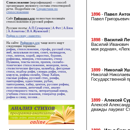
Стихосложение
(версификация) — способ
организации звукового состава стихотворной
речи. Подробнее см.
Справочник по
стихосложению
1896
-
Павел Анто
Павел Григорьевич 
Сайт
Рифмовед.org
полностью посвящён
стихосложению и русской рифме.
Русские поэты:
А.П.Сумароков
|
А.Фет
|
А.Блок
|
А.Ахматова
|
В.А.Жуковский
|
Рифма к слову «навезти»
1898
-
Василий Ле
На сайте
Рифмовед.org
чаще всего ищут
Василий Иванович 
следующие термины:
моя родная», «Легк
рифма
,
стихосложение
,
строфа
,
русский стих
,
ямб
,
визуальная поэзия
,
сонет
,
палиндром
,
стих
,
пентон
,
хорей
,
акростих
,
буриме
,
рифмовка
,
лимерик
,
стихоанализ
,
стихи
Пушкина
,
тексты песен
,
припев
,
силлабо-
тоническое стихосложение
,
монорим
,
пеон
,
стилистические фигуры
,
каламбур
,
фигурные
1899
-
Николай Уш
стихи
,
подбор рифм
,
словарь рифм
,
стихи
,
Николай Николаевич
клаузула
,
рифмы онлайн
,
Омар Хайам
,
гласные рифмы
,
русский стих
,
римфа
,
Государственной п
панторифма
,
одностишие
,
рубаи
,
тавтограмма
,
хайку
,
центон
,
русские рифмы
,
поэт-песенник
,
античный стих
,
анализ
стихотворного текста
,
литературный юмор
,
учебник стихосложения
,
генератор рифм
,
рифма к слову
,
поэзия
...
1899
-
Алексей Су
Алексей Александро
дважды лауреат Ст