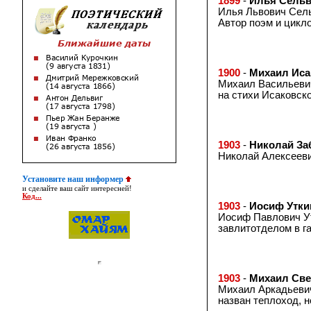
1899
-
Илья Сельв
Илья Львович Сельв
Автор поэм и цикло
1900
-
Михаил Иса
Михаил Васильевич
на стихи Исаковско
1903
-
Николай За
Николай Алексеевич
Установите наш информер
и сделайте ваш сайт интересней!
Код...
1903
-
Иосиф Утки
Иосиф Павлович Утк
завлитотделом в г
1903
-
Михаил Све
Михаил Аркадьевич 
назван теплоход, н