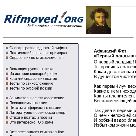
Словарь разновидностей рифмы
Афанасий Фет
Поэтический словарь в примерах
«Первый ландыш
Справочник по стихосложению
О первый ландыш! 
Ты просишь солнеч
Эволюция русского стиха
Какая девственная 
Из истории словарей рифм
В душистой чистоте
Краткий справочник поэтов
Тесты по стихосложению
Как первый луч вес
Тесты по русской поэзии
Какие в нем нисход
Как ты пленителен,
Занимательное стихосложение
Воспламеняющей в
Псевдонимы в поэзии
Цитаты и афоризмы о поэзии
Так дева в первый 
Литературно-поэтический юмор
О чем - неясно ей с
Стихи о поэтах и поэзии
И робкий вздох бла
Это интересно
О рифме
Избытком жизни мо
Экспресс-анализ стихов on-line