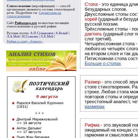
Стопа
- это единица дли
Стихосложение
(версификация) — способ
безударных слогов.
организации звукового состава стихотворной
речи. Подробнее см.
Справочник по
Двухсложные стопы сост
стихосложению
хорей
(ударный и безуда
Сайт
Рифмовед.org
полностью посвящён
русской поэзии.
стихосложению и русской рифме.
Трёхсложные стопы - пос
Русские поэты:
А.П.Сумароков
|
А.Белый
|
дактиль
(ударный слог п
Л.А.Мей
|
Н.Гумилев
|
Л.А.Мей
|
слог третий).
Рифма к слову «блинте»
Четырёхсложная стопа 
любого из четырёх слого
на втором слоге и так да
Пятисложная стопа состо
Больше о стопах
Размер
- это способ зву
стопе стихотворения. Ра
строке. Любая стопа мож
повторов стопы и опреде
трехстопный анапест, че
размерах
Рифма
- это звуковой повтор, традиционно используемый в поэзии и, как прав
ожидаемый на концах ст
гармонии и смысловой з