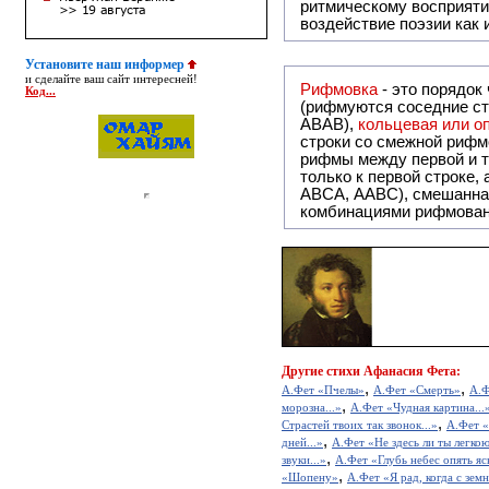
ритмическому восприяти
воздействие поэзии как
Установите наш информер
и сделайте ваш сайт интересней!
Рифмовка
- это порядок
Код...
(рифмуются соседние ст
ABAB),
кольцевая или 
строки со смежной рифм
рифмы между первой и т
только к первой строке,
ABCA, AABC), смешанная или вольная рифмовка (рифмовка в сложных строфах с различными
комбинациями рифмован
Другие
стихи Афанасия Фета:
,
,
А.Фет «Пчелы»
А.Фет «Смерть»
А.Ф
,
морозна...»
А.Фет «Чудная картина...
,
Страстей твоих так звонок...»
А.Фет «
,
дней...»
А.Фет «Не здесь ли ты легкою
,
звуки...»
А.Фет «Глубь небес опять ясн
,
«Шопену»
А.Фет «Я рад, когда с земн