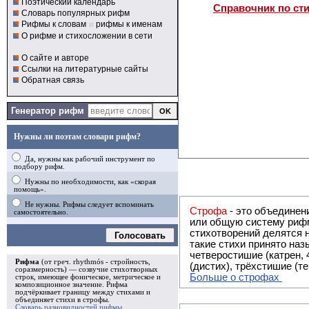
Поэтический календарь
Справочник по ст
Словарь популярных рифм
Рифмы к словам
и
рифмы к именам
О рифме и стихосложении в сети
О сайте и авторе
Ссылки на литературные сайты
Обратная связь
Генератор рифм
Нужны ли поэтам словари рифм?
Да, нужны как рабочий инструмент по
подбору рифм.
Нужны по необходимости, как «скорая
помощь».
Не нужны. Рифмы следует вспоминать
Строфа
- это объединение двух и
самостоятельно.
или общую систему рифм, и регулярно или периодически п
стихотворений делятся на строфы и т.о. являются строфическими. Ес
Голосовать
такие стихи принято называть астрофическими. Самая популярная строфа в русской поэзии -
четверостишие (катрен,
Рифма
(от греч. rhythmós - стройность,
(дистих), трёхстишие (т
соразмерность) — созвучие стихотворных
Больше о строфах
строк, имеющее фоническое, метрическое и
композиционное значение.
Рифма
подчёркивает границу между стихами и
объединяет стихи в
строфы
.
Словарь разновидностей рифмы