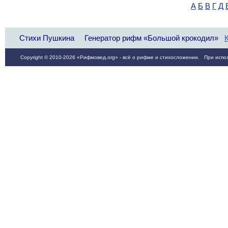
А
Б
В
Г
Д
Стихи Пушкина
Генератор рифм «Большой крокодил»
Copyright © 2010-2026 «Рифмовед.org» - всё о рифме и стихосложении. При испол