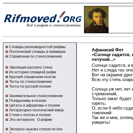
Словарь разновидностей рифмы
Афанасий Фет
Поэтический словарь в примерах
«Солнце садится, 
Справочник по стихосложению
летучий...»
Солнце садится, и 
Эволюция русского стиха
Нет и следа тех ог
Из истории словарей рифм
Вот на окраине дрог
Краткий справочник поэтов
Всю эту степь озар
Тесты по стихосложению
Тесты по русской поэзии
Солнца уж нет, нет
стремлений,
Занимательное стихосложение
Только закат будет
Псевдонимы в поэзии
гореть;
Цитаты и афоризмы о поэзии
О, если б небо суд
Литературно-поэтический юмор
томлений
Стихи о поэтах и поэзии
Так же и мне, оглян
Это интересно
О рифме
умереть!
Экспресс-анализ стихов on-line