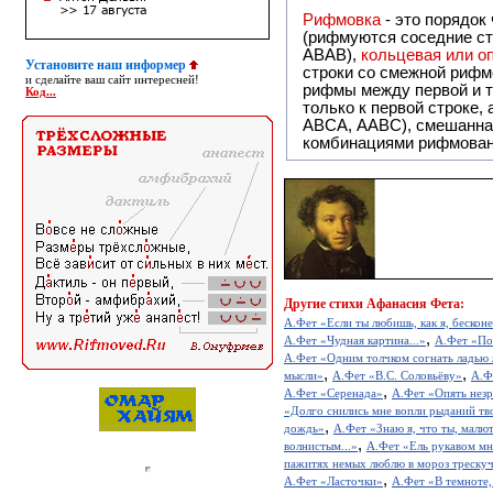
Рифмовка
- это порядок
(рифмуются соседние ст
ABAB),
кольцевая или 
Установите наш информер
строки со смежной рифм
и сделайте ваш сайт интересней!
рифмы между первой и т
Код...
только к первой строке,
ABCA, AABC), смешанная или вольная рифмовка (рифмовка в сложных строфах с различными
комбинациями рифмован
Другие
стихи Афанасия Фета:
А.Фет «Если ты любишь, как я, бесконе
,
А.Фет «Чудная картина...»
А.Фет «Пом
А.Фет «Одним толчком согнать ладью 
,
,
мысли»
А.Фет «В.С. Соловьёву»
А.Ф
,
А.Фет «Серенада»
А.Фет «Опять незр
«Долго снились мне вопли рыданий тво
,
дождь»
А.Фет «Знаю я, что ты, малют
,
волнистым...»
А.Фет «Ель рукавом мне
пажитях немых люблю в мороз трескуч
,
А.Фет «Ласточки»
А.Фет «В темноте,