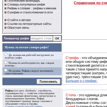
Поэтический календарь
Справочник по ст
Словарь популярных рифм
Рифмы к словам
и
рифмы к именам
О рифме и стихосложении в сети
О сайте и авторе
Ссылки на литературные сайты
Обратная связь
Генератор рифм
Нужны ли поэтам словари рифм?
Да, нужны как рабочий инструмент по
Строфа
- это объединение двух и
подбору рифм.
или общую систему рифм, и регулярно или периодически п
Нужны по необходимости, как «скорая
стихотворений делятся на строфы и т.о. являются строфическими. Ес
помощь».
такие стихи принято называть астрофическими. Самая популярная строфа в русской поэзии -
Не нужны. Рифмы следует вспоминать
четверостишие (катрен,
самостоятельно.
(дистих), трёхстишие (т
Больше о строфах
Голосовать
Рифма
(от греч. rhythmós - стройность,
соразмерность) — созвучие стихотворных
Стопа
- это единица дли
строк, имеющее фоническое, метрическое и
безударных слогов.
композиционное значение.
Рифма
подчёркивает границу между стихами и
Двухсложные стопы сост
объединяет стихи в
строфы
.
хорей
(ударный и безуда
Словарь разновидностей рифмы