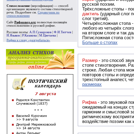
русской поэзии.
Стихосложение
(версификация) — способ
Трёхсложные стопы - пос
организации звукового состава стихотворной
речи. Подробнее см.
Справочник по
дактиль
(ударный слог п
стихосложению
слог третий).
Сайт
Рифмовед.org
полностью посвящён
Четырёхсложная стопа 
стихосложению и русской рифме.
любого из четырёх слого
Русские поэты:
А.П.Сумароков
|
Ф.И.Тютчев
|
на втором слоге и так да
Н.Языков
|
Р.Казакова
|
М.Цветаева
|
Пятисложная стопа состо
Рифма к слову «разгребаться»
Больше о стопах
Размер
- это способ зву
стопе стихотворения. Ра
строке. Любая стопа мож
повторов стопы и опреде
трехстопный анапест, че
размерах
Рифма
- это звуковой повтор, традиционно используемый в поэзии и, как прав
ожидаемый на концах ст
гармонии и смысловой з
ритмическому восприяти
воздействие поэзии как