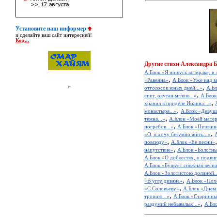
Установите наш информер
и сделайте ваш сайт интересней!
Код...
Другие
стихи Александра 
А.Блок «Я ношусь во мраке, в 
,
«Равенна»
А.Блок «Уже над м
,
отголосок юных дней...»
А.Бл
,
спит, окутан мглою...»
А.Блок
,
хранил в приделе Иоанна...»
,
монастыря...»
А.Блок «Девушк
,
темна...»
А.Блок «Моей матер
,
погребов...»
А.Блок «Пушкин
,
«О, я хочу безумно жить...»
,
повсюду»
А.Блок «Ее песни»
,
напутствие»
А.Блок «Болотны
А.Блок «О доблестях, о подвига
А.Блок «Бушует снежная весна.
А.Блок «Золотистою долиной..
,
«В углу дивана»
А.Блок «Похо
,
«С.Соловьеву»
А.Блок «Днем 
,
тропою...»
А.Блок «Старинные
,
раздумий небывалых...»
А.Бло