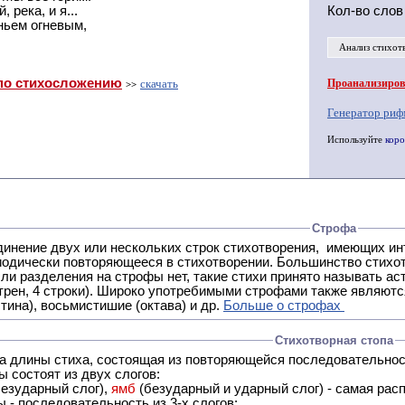
, река, и я...
Кол-во слов
ньем огневым,
Анализ стихот
по стихосложению
скачать
Проанализирова
>>
Генератор риф
Используйте
коро
Строфа
ух или нескольких строк стихотворения, имеющих интонационное сходство или общую систему рифм, и
 нет, такие стихи принято называть астрофическими. Самая популярная строфа в русской поэзии -
трен, 4 строки). Широко употребимыми строфами также являются
тина), восьмистишие (октава) и др.
Больше о строфах
Стихотворная стопа
ца длины стиха, состоящая из повторяющейся последовательнос
 состоят из двух слогов:
езударный слог),
ямб
(безударный и ударный слог) - самая расп
 - последовательность из 3-х слогов: