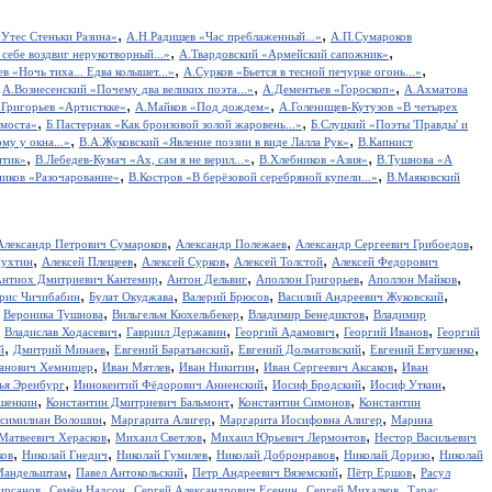
,
,
Утес Cтеньки Разина»
А.Н.Радищев «Час преблаженный...»
А.П.Сумароков
,
,
себе воздвиг нерукотворный...»
А.Твардовский «Армейский сапожник»
,
,
в «Ночь тиха... Едва колышет...»
А.Сурков «Бьется в тесной печурке огонь...»
,
,
,
А.Вознесенский «Почему два великих поэта...»
А.Дементьев «Гороскоп»
А.Ахматова
,
,
.Григорьев «Артисткке»
А.Майков «Под дождем»
А.Голенищев-Кутузов «В четырех
,
,
 моста»
Б.Пастернак «Как бронзовой золой жаровень...»
Б.Слуцкий «Поэты 'Правды' и
,
,
у у окна...»
В.А.Жуковский «Явление поэзии в виде Лалла Рук»
В.Капнист
,
,
,
итик»
В.Лебедев-Кумач «Ах, сам я не верил...»
В.Хлебников «Азия»
В.Тушнова «А
,
,
иков «Разочарование»
В.Костров «В берёзовой серебряной купели...»
В.Маяковский
,
,
,
Александр Петрович Сумароков
Александр Полежаев
Александр Сергеевич Грибоедов
,
,
,
,
пухтин
Алексей Плещеев
Алексей Сурков
Алексей Толстой
Алексей Федорович
,
,
,
,
нтиох Дмитриевич Кантемир
Антон Дельвиг
Аполлон Григорьев
Аполлон Майков
,
,
,
,
рис Чичибабин
Булат Окуджава
Валерий Брюсов
Василий Андреевич Жуковский
,
,
,
,
Вероника Тушнова
Вильгельм Кюхельбекер
Владимир Бенедиктов
Владимир
,
,
,
,
,
Владислав Ходасевич
Гавриил Державин
Георгий Адамович
Георгий Иванов
Георгий
,
,
,
,
,
й
Дмитрий Минаев
Евгений Баратынский
Евгений Долматовский
Евгений Евтушенко
,
,
,
,
анович Хемницер
Иван Мятлев
Иван Никитин
Иван Сергеевич Аксаков
Иван
,
,
,
,
ья Эренбург
Иннокентий Фёдорович Анненский
Иосиф Бродский
Иосиф Уткин
,
,
,
ншенкин
Константин Дмитриевич Бальмонт
Константин Симонов
Константин
,
,
,
симилиан Волошин
Маргарита Алигер
Маргарита Иосифовна Алигер
Марина
,
,
,
Матвеевич Херасков
Михаил Светлов
Михаил Юрьевич Лермонтов
Нестор Васильевич
,
,
,
,
,
ков
Николай Гнедич
Николай Гумилев
Николай Добронравов
Николай Доризо
Николай
,
,
,
,
Мандельштам
Павел Антокольский
Петр Андреевич Вяземский
Пётр Ершов
Расул
,
,
,
,
ирсанов
Семён Надсон
Сергей Александрович Есенин
Сергей Михалков
Тарас