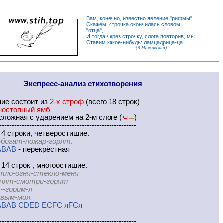
Вам, конечно, известно
явление
"
рифмы
".
Скажем,
строчка
окончилась словом
"
отца
",
И
тогда
через строчку, слога повторив, мы
Ставим какое-нибудь: ламцадрица-ца...
(В.Маяковский)
Экспресс-
анализ стихотворения
ние
состоит из
2-х строф
(всего 18 строк)
ностопный ямб
ложная с ударением на 2-м слоге (
)
—
-------------------------------------------------------
 4 строки, четверостишие.
-богат-пожар-горят.
ABAB
- перекрёстная
 14 строк , многоостишие.
тло-огня-стекло-меня
-смотри-горят
орим-я
м-моя.
ABAB CDED ECFC яFCя
-------------------------------------------------------