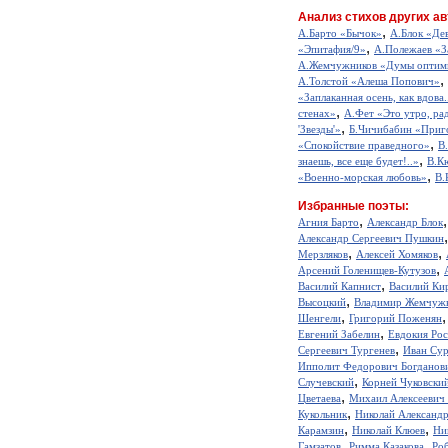
Анализ стихов других ав
,
А.Барто «Бычок»
А.Блок «Де
,
«Эпитафия/9»
А.Полежаев «З
А.Жемчужников «Думы оптим
,
А.Толстой «Алеша Попович»
«Заплаканная осень, как вдова.
,
стенах»
А.Фет «Это утро, рад
,
'Звезды'»
Б.Чичибабин «Приг
,
«Спокойствие праведного»
В
,
знаешь, все еще будет!..»
В.К
,
«Военно-морская любовь»
В.
Избранные поэты:
,
Агния Барто
Александр Блок
Александр Сергеевич Пушкин
,
,
Мерзляков
Алексей Хомяков
,
Арсений Голенищев-Кутузов
,
Василий Капнист
Василий Ки
,
Высоцкий
Владимир Жемчуж
,
Шенгели
Григорий Поженян
,
Евгений Забелин
Евдокия Ро
,
Сергеевич Тургенев
Иван Сур
Ипполит Федорович Богданов
,
Случевский
Корней Чуковски
,
Цветаева
Михаил Алексеевич
,
Кукольник
Николай Александ
,
,
Карамзин
Николай Клюев
Ни
,
,
Гамзатов
Римма Казакова
Ро