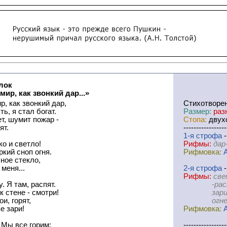
лок
ир, как звонкий дар...»
, как звонкий дар,
Cтихотворе
ть, я стал богат.
Размер:
раз
т, шумит пожар -
Стопа:
двухс
ят.
-----------------
1-я
cтрофа
-
ко и светло!
Рифмы:
дар
ркий сноп огня.
Рифмовка:
чное стекло,
 меня...
2-я
cтрофа
-
Рифмы:
све
у. Я там, распят.
-распят
к стене - смотри!
зари--г
ои, горят,
огневы
е зари!
Рифмовка:
 Мы все горим:
-----------------