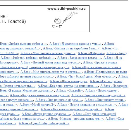
,
,
Блок «Люблю высокие соборы...»
А.Блок «Я медленно сходил с ума...»
А.Блок
,
,
раве пропадешь с головой...»
А.Блок «Явился он на стройном бале...»
А.Блок «То
,
,
,
E LUCEM...»
А.Блок «Мне снились веселые думы...»
А.Блок «Фабрика»
А.Блок «Город
,
,
,
А.Блок «Работай, работай, работай...»
А.Блок «Барка жизни встала...»
А.Блок «Я их
,
,
На островах»
А.Блок «Полный месяц встал над лугом...»
А.Блок «Брожу в стенах
,
иближается звук. И, покорна щемящему звуку...»
А.Блок «Пусть светит месяц - ночь
,
,
ших плеч...»
А.Блок «Мне снилась снова ты, в цветах...»
А.Блок «Поднимались из тьмы
,
,
Пора забыться полным счастья сном...»
А.Блок «Ты - божий день. Мои мечты ...»
А.Блок
,
,
к «Не легли еще тени вечерние...»
А.Блок «Шаги командора»
А.Блок «Его встречали
,
,
о. Глухая ночь мертва...»
А.Блок «Как день, светла, но непонятна...»
А.Блок «Последнее
,
,
,
Блок «Я вышел. Медленно сходили...»
А.Блок «Сольвейг»
А.Блок «Перед судом»
,
,
,
ны...»
А.Блок «Когда вы стоите на моем пути...»
А.Блок «Скрипка стонет под горой...»
,
,
,
всё в шутку сначала...»
А.Блок «Она пришла с мороза...»
А.Блок «Они читают стихи»
,
,
,
, и годы...»
А.Блок «Моей матери/2»
А.Блок «Поэт в изгнаньи и в сомненьи...»
А.Блок
,
,
венья сумрачной печали...»
А.Блок «Как тяжело ходить среди людей...»
А.Блок
,
,
деет кровь...»
А.Блок «Ветер принес издалёка...»
А.Блок «Сегодня в ночь одной
,
,
й марта был в лунном круге...»
А.Блок «И вновь - порывы юных лет...»
А.Блок «Сны
,
,
 влюблен...»
А.Блок «Одной тебе, тебе одной...»