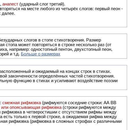
),
анапест
(ударный слог третий).
вторяться на месте любого из четырёх слогов: первый пеон -
к далее.
безударных слогов в стопе стихотворения. Размер
ая стопа может повторяться в строке несколько раз (от
тиха, например: одностопный пентон, двухстопный пеон,
рей и т.д.
Больше о размерах
ак правило, расположенный и ожидаемый на концах строк в стихах.
вой законченности определённых частей стихотворения.
льную функцию в стихах и усиливают воздействие поэзии
и:
смежная рифмовка
(рифмуются соседние строки: AA ВВ
я или опоясывающая рифмовка
(строки рифмуются между
я рифмовка в четверостишии с отсутствием рифмы между
 есть только к первой строке, а ожидаемая рифма между