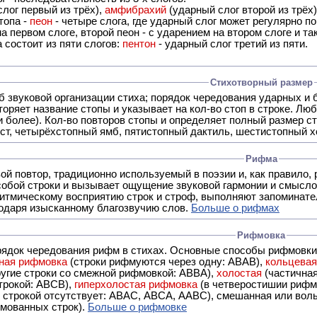
лог первый из трёх),
амфибрахий
(ударный слог второй из трёх
топа -
пеон
- четыре слога, где ударный слог может регулярно по
а первом слоге, второй пеон - с ударением на втором слоге и та
 состоит из пяти слогов:
пентон
- ударный слог третий из пяти.
Стихотворный размер
б звуковой организации стиха; порядок чередования ударных и 
оряет название стопы и указывает на кол-во стоп в строке. Люб
 и более). Кол-во повторов стопы и определяет полный размер с
ст, четырёхстопный ямб, пятистопный дактиль, шестистопный хо
Рифма
- это звуковой повтор, традиционно используемый в поэзии и, к
обой строки и вызывает ощущение звуковой гармонии и смысло
итмическому восприятию строк и строф, выполняют запоминате
годаря изысканному благозвучию слов.
Больше о рифмах
Рифмовка
рядок чередования рифм в стихах. Основные способы рифмовк
ная рифмовка
(строки рифмуются через одну: ABAB),
кольцева
ерез две другие строки со смежной рифмовкой: ABBA),
холостая
(частична
строкой: АBCB),
гиперхолостая рифмовка
(в четверостишии рифма
 ABAC, ABCA, AABC), смешанная или вольная рифмовка (рифмовка в сложных строфах с различными
мованных строк).
Больше о рифмовке