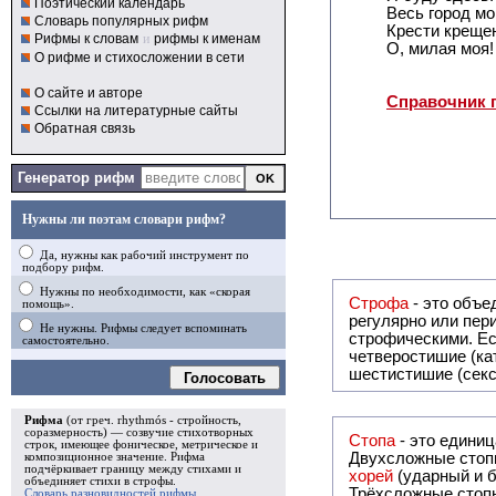
Поэтический календарь
Весь город мой
Словарь популярных рифм
Крести креще
Рифмы к словам
и
рифмы к именам
О, милая моя!
О рифме и стихосложении в сети
О сайте и авторе
Справочник 
Ссылки на литературные сайты
Обратная связь
Генератор рифм
Нужны ли поэтам словари рифм?
Да, нужны как рабочий инструмент по
подбору рифм.
Нужны по необходимости, как «скорая
Строфа
- это объединение дв
помощь».
регулярно или периодически повторяющееся в стихотворении. Большинство стихотворений делятся на строфы и т.о. являются
Не нужны. Рифмы следует вспоминать
строфическими. Если разделения на строфы
самостоятельно.
четверостишие (ка
шестистишие (секс
Голосовать
Рифма
(от греч. rhythmós - стройность,
соразмерность) — созвучие стихотворных
Стопа
- это едини
строк, имеющее фоническое, метрическое и
Двухсложные стопы
композиционное значение.
Рифма
подчёркивает границу между стихами и
хорей
(ударный и б
объединяет стихи в
строфы
.
Трёхсложные стопы
Словарь разновидностей рифмы