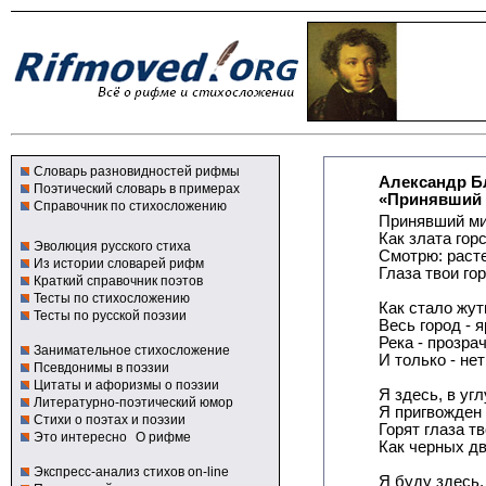
Словарь разновидностей рифмы
Александр Б
Поэтический словарь в примерах
«Принявший м
Справочник по стихосложению
Принявший мир
Как злата горс
Эволюция русского стиха
Смотрю: расте
Из истории словарей рифм
Глаза твои гор
Краткий справочник поэтов
Тесты по стихосложению
Как стало жут
Тесты по русской поэзии
Весь город - я
Река - прозра
Занимательное стихосложение
И только - нет
Псевдонимы в поэзии
Цитаты и афоризмы о поэзии
Я здесь, в угл
Литературно-поэтический юмор
Я пригвожден 
Стихи о поэтах и поэзии
Горят глаза тв
Это интересно
О рифме
Как черных дв
Экспресс-анализ стихов on-line
Я буду здесь.