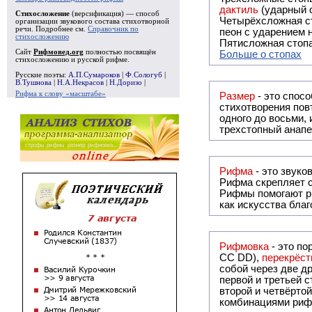
дактиль
(ударный с
Стихосложение
(версификация) — способ
Четырёхсложная с
организации звукового состава стихотворной
речи. Подробнее см.
Справочник по
пеон с ударением н
стихосложению
Пятисложная стопа
Сайт
Рифмовед.org
полностью посвящён
Больше о стопах
стихосложению и русской рифме.
Русские поэты:
А.П.Сумароков
|
Ф.Сологуб
|
В.Тушнова
|
Н.А.Некрасов
|
Н.Доризо
|
Рифма к слову «масштабе»
Размер
- это спосо
стихотворения повт
одного до восьми,
трехстопный анапе
Рифма
Рифма
скрепляет с
Рифмы
помогают р
как искусства бла
Рифмовка
- это по
СС DD),
перекрёст
собой ч
первой и третьей 
второй и четвёртой строкой отсутствует:
комбинациями риф