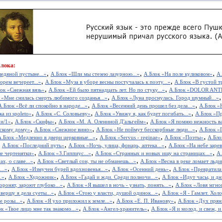
Блока:
,
,
,
ледяной пустыне...»
А.Блок «Шли мы стезею лазурною...»
А.Блок «На поле куликовом»
А.
,
,
орем вечереет...»
А.Блок «Муза в уборе весны постучалась к поэту...»
А.Блок «В густой т
,
,
ок «Снежная вязь»
А.Блок «Ей было пятнадцать лет. Но по стуку...»
А.Блок «DOLOR ANT
,
 «Мне снилась смерть любимого созданья...»
А.Блок «Луна проснулась. Город шумный...»
,
,
А.Блок «Всё ли спокойно в народе...»
А.Блок «Весенний день прошел без дела...»
А.Блок «
,
,
,
а из spoleto»
А.Блок «С. Соловьеву»
А.Блок «Увижу я, как будет погибать...»
А.Блок «Пр
,
,
,
и/1»
А.Блок «Скифы»
А.Блок «М. А. Олениной Д'альгейм»
А.Блок «Я помню нежность ва
,
,
,
скому дому»
А.Блок «Снежное вино»
А.Блок «Не поймут бесскорбные люди...»
А.Блок «
,
,
,
А.Блок «Медленно в двери церковные...»
А.Блок «Servus - reginae»
А.Блок «Поэты»
А.Бло
,
,
,
А.Блок «Последний путь»
А.Блок «Ночь, улица, фонарь, аптека...»
А.Блок «На небе зарев
,
,
,
е чертенятки»
А.Блок «З.Гиппиус...»
А.Блок «Странных и новых ищу на страницах...»
А.
,
,
х, о славе...»
А.Блок «Светлый сон, ты не обманешь...»
А.Блок «Весна в реке ломает льди
,
,
,
..»
А.Блок «Измучен бурей вдохновенья...»
А.Блок «Осенний день»
А.Блок «Превратила 
,
,
,
.»
А.Блок «Художник»
А.Блок «Гадай и жди. Среди полночи...»
А.Блок «Идут часы, и дни
,
,
ронят, зароют глубоко...»
А.Блок «Я вышел в ночь - узнать, понять...»
А.Блок «Ловя мгно
,
,
вершу я дела суеты...»
А.Блок «Стою у власти, душой одинок...»
А.Блок «Я - Гамлет. Холо
,
,
,
 розы...»
А.Блок «Я ухо приложил к земле...»
А.Блок «Е. П. Иванову»
А.Блок «Дух пряны
,
,
к «Твое лицо мне так знакомо...»
А.Блок «Ангел-хранитель»
А.Блок «Я и молод, и свеж, и