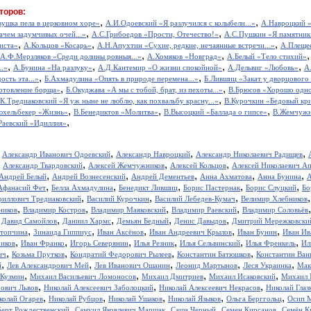
торов:
,
,
вушка пела в церковном хоре»
А.И.Одоевский «Я разлучился с колыбели...»
А.Навроцкий «
,
,
ачем задумчивых очей...»
А.С.Грибоедов «Прости, Отечество!»
А.С.Пушкин «Я памятник 
,
,
,
иста»
А.Кольцов «Косарь»
А.Н.Апухтин «Сухие, редкие, нечаянные встречи...»
А.Плещее
,
,
А.Ф.Мерзляков «Среди долины ровныя...»
А.Хомяков «Новград»
А.Белый «Тело стихий»
,
,
,
,
..»
А.Бунина «На разлуку»
А.Д.Кантемир «О жизни спокойной»
А.Дельвиг «Любовь»
А
,
,
ость эта...»
Б.Ахмадулина «Опять в природе перемена...»
Б.Лившиц «Закат у дворцового
,
,
отовление борща»
Б.Окуджава «А мы с тобой, брат, из пехоты...»
В.Брюсов «Хорошо одном
,
.К.Тредиаковский «Я уж ныне не люблю, как похвальбу красну...»
В.Курочкин «Бедовый кр
,
,
,
юхельбекер «Жизнь»
В.Бенедиктов «Молитва»
В.Высоцкий «Баллада о гипсе»
В.Жемчужн
,
Раевский «Идиллия»
,
,
,
,
Александр Иванович Одоевский
Александр Навроцкий
Александр Николаевич Радищев
,
,
,
,
Александр Твардовский
Алексей Жемчужников
Алексей Кольцов
Алексей Николаевич А
,
,
,
,
,
Андрей Белый
Андрей Вознесенский
Андрей Дементьев
Анна Ахматова
Анна Бунина
А
,
,
,
,
,
Афанасий Фет
Белла Ахмадулина
Бенедикт Лившиц
Борис Пастернак
Борис Слуцкий
Бо
,
,
,
риллович Тредиаковский
Василий Курочкин
Василий Лебедев-Кумач
Велимир Хлебников
,
,
,
,
ников
Владимир Костров
Владимир Маяковский
Владимир Раевский
Владимир Соловьёв
,
,
,
,
,
Давид Самойлов
Даниил Хармс
Демьян Бедный
Денис Давыдов
Дмитрий Мережковски
,
,
,
,
,
стопчина
Зинаида Гиппиус
Иван Аксёнов
Иван Андреевич Крылов
Иван Бунин
Иван Ив
,
,
,
,
,
,
иков
Иван Франко
Игорь Северянин
Илья Резник
Илья Сельвинский
Илья Френкель
Ил
,
,
,
,
ич
Козьма Прутков
Кондратий Федорович Рылеев
Константин Батюшков
Константин Ва
,
,
,
,
,
й
Лев Александрович Мей
Лев Иванович Ошанин
Леонид Мартынов
Леся Украинка
Мак
,
,
,
,
 Кузмин
Михаил Васильевич Ломоносов
Михаил Дмитриев
Михаил Исаковский
Михаил 
,
,
,
рович Львов
Николай Алексеевич Заболоцкий
Николай Алексеевич Некрасов
Николай Глаз
,
,
,
,
,
колай Огарев
Николай Рубцов
Николай Ушаков
Николай Языков
Ольга Берггольц
Осип 
,
,
,
,
берт Рождественский
Самуил Яковлевич Маршак
Саша Черный
Семен Кирсанов
Семён К