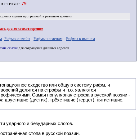
 в
стихах
:
79
ворения
сделан программой в реальном времени
ть другое стихотворение
м
Рифмы онлайн
Рифмы к именам
Рифмы к именам
ткие ссылки
для сокращения длинных адресов
: двустишие (дистих), трёхстишие (терцет), пятистишие,
ти ударного и безударных слогов.
остранённая стопа в русской поэзии.