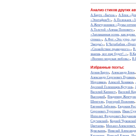
Анализ стихов других ав
,
А.Барто «Бычок»
А.Блок «Де
,
«Эпитафия/9»
А.Полежаев «З
А.Жемчужников «Думы оптим
,
А.Толстой «Алеша Попович»
«Заплаканная осень, как вдова.
,
стенах»
А.Фет «Это утро, рад
,
'Звезды'»
Б.Чичибабин «Приг
,
«Спокойствие праведного»
В
,
знаешь, все еще будет!..»
В.К
,
«Военно-морская любовь»
В.
Избранные поэты:
,
Агния Барто
Александр Блок
Александр Сергеевич Пушкин
,
,
Мерзляков
Алексей Хомяков
,
Арсений Голенищев-Кутузов
,
Василий Капнист
Василий Ки
,
Высоцкий
Владимир Жемчуж
,
Шенгели
Григорий Поженян
,
Евгений Забелин
Евдокия Ро
,
Сергеевич Тургенев
Иван Сур
Ипполит Федорович Богданов
,
Случевский
Корней Чуковски
,
Цветаева
Михаил Алексеевич
,
Кукольник
Николай Александ
,
,
Карамзин
Николай Клюев
Ни