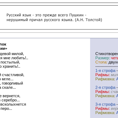
лок
ии»
девой милой,
Cтихотворе
ся мне любить!..
Размер:
чет
 постылый,
Стопа:
двухс
 хранить!..
-----------------
1-я
cтрофа
-
й счастливой,
Рифмы:
мил
 мгле...
Рифмовка:
, говорливый
 скале...
2-я
cтрофа
-
Рифмы:
сча
е вернется,
Рифмовка:
 серебро...
 всколыхнется
3-я
cтрофа
-
перо...
Рифмы:
вер
Рифмовка: