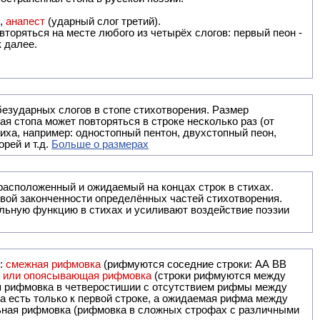
),
анапест
(ударный слог третий).
вторяться на месте любого из четырёх слогов: первый пеон -
к далее.
безударных слогов в стопе стихотворения. Размер
ая стопа может повторяться в строке несколько раз (от
тиха, например: одностопный пентон, двухстопный пеон,
рей и т.д.
Больше о размерах
ак правило, расположенный и ожидаемый на концах строк в стихах.
вой законченности определённых частей стихотворения.
льную функцию в стихах и усиливают воздействие поэзии
и:
смежная рифмовка
(рифмуются соседние строки: AA ВВ
я или опоясывающая рифмовка
(строки рифмуются между
я рифмовка в четверостишии с отсутствием рифмы между
 есть только к первой строке, а ожидаемая рифма между