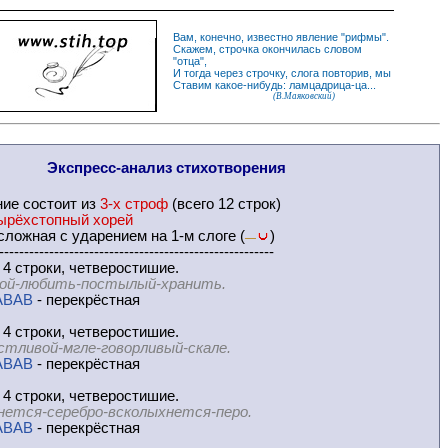
Вам, конечно, известно
явление
"
рифмы
".
Скажем,
строчка
окончилась словом
"
отца
",
И
тогда
через строчку, слога повторив, мы
Ставим какое-нибудь: ламцадрица-ца...
(В.Маяковский)
Экспресс-
анализ стихотворения
ние
состоит из
3-х строф
(всего 12 строк)
ырёхстопный хорей
ложная с ударением на 1-м слоге (
)
—
-------------------------------------------------------
 4 строки, четверостишие.
ой-любить-постылый-хранить.
ABAB
- перекрёстная
 4 строки, четверостишие.
стливой-мгле-говорливый-скале.
ABAB
- перекрёстная
 4 строки, четверостишие.
нется-серебро-всколыхнется-перо.
ABAB
- перекрёстная