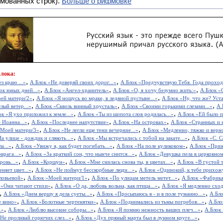
мованных строк).
Больше о рифмовке
Блока:
,
,
з краю ...»
А.Блок «Не доверяй своих дорог...»
А.Блок «Предчувствую Тебя. Года проходя
,
,
,
ок юных дней...»
А.Блок «Ангел-хранитель»
А.Блок «О, я хочу безумно жить:»
А.Блок «
,
,
ей матери/2»
А.Блок «Я ношусь во мраке, в ледяной пустыне...»
А.Блок «Ну, что же? Уста
,
,
,
лый ветер...»
А.Блок «Сквозь винный хрусталь»
А.Блок «Своими горькими слезами...»
А.
,
,
ок «Я ухо приложил к земле...»
А.Блок «Ты из шопота слов родилась...»
А.Блок «Ей было пя
,
,
,
 Иоанна...»
А.Блок «Последнее напутствие»
А.Блок «На островах»
А.Блок «Странных и 
,
,
«Моей матери/3»
А.Блок «Не легли еще тени вечерние...»
А.Блок «Медленно, тяжко и верно
,
,
а улице - дождик и слякоть...»
А.Блок «Мы встречались с тобой на закате...»
А.Блок «С. 
,
,
,
а...»
А.Блок «Увижу я, как будет погибать...»
А.Блок «На поле куликовом»
А.Блок «Прин
,
,
врага...»
А.Блок «За краткий сон, что нынче снится...»
А.Блок «Девушка пела в церковно
,
,
,
ровь...»
А.Блок «Коршун»
А.Блок «Мне снилась снова ты, в цветах...»
А.Блок «В густой т
,
,
няет цвет...»
А.Блок «Не поймут бесскорбные люди...»
А.Блок «Одинокий, к тебе прихожу
,
,
,
ловьевой»
А.Блок «Моей матери/1»
А.Блок «По улицам метель метет...»
А.Блок «Фабрик
,
,
 «Они читают стихи»
А.Блок «О да, любовь вольна, как птица...»
А.Блок «Я медленно сходи
,
,
,
А.Блок «Днем вершу я дела суеты...»
А.Блок «Просыпаюсь я - и в поле туманно...»
А.Бл
,
,
,
е вино»
А.Блок «Болотные чертенятки»
А.Блок «Поднимались из тьмы погребов...»
А.Бло
,
,
,
.»
А.Блок «Люблю высокие соборы...»
А.Блок «Я помню нежность ваших плеч...»
А.Блок 
,
,
Не проливай горючих слез...»
А.Блок «Дух пряный марта был в лунном круге...»