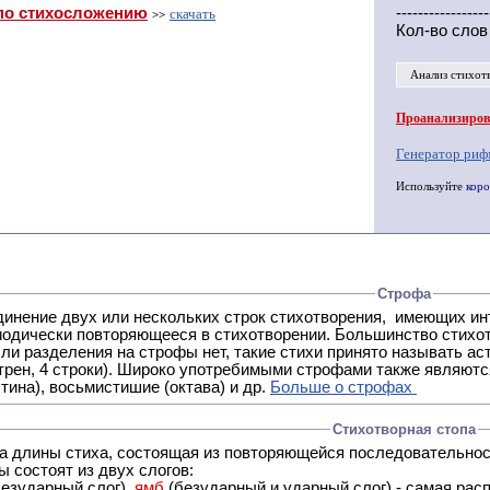
по стихосложению
-----------------
скачать
>>
Кол-во слов
Анализ стихот
Проанализирова
Генератор риф
Используйте
коро
Строфа
ух или нескольких строк стихотворения, имеющих интонационное сходство или общую систему рифм, и
 нет, такие стихи принято называть астрофическими. Самая популярная строфа в русской поэзии -
трен, 4 строки). Широко употребимыми строфами также являются
тина), восьмистишие (октава) и др.
Больше о строфах
Стихотворная стопа
ца длины стиха, состоящая из повторяющейся последовательнос
 состоят из двух слогов:
езударный слог),
ямб
(безударный и ударный слог) - самая расп