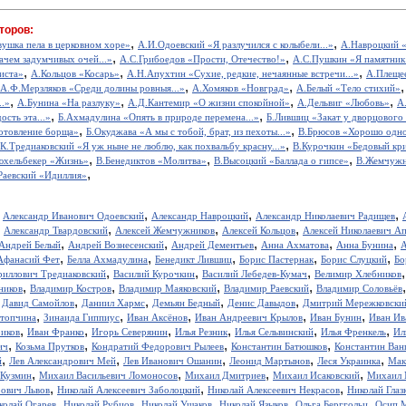
торов:
,
,
вушка пела в церковном хоре»
А.И.Одоевский «Я разлучился с колыбели...»
А.Навроцкий «
,
,
ачем задумчивых очей...»
А.С.Грибоедов «Прости, Отечество!»
А.С.Пушкин «Я памятник 
,
,
,
иста»
А.Кольцов «Косарь»
А.Н.Апухтин «Сухие, редкие, нечаянные встречи...»
А.Плещее
,
,
А.Ф.Мерзляков «Среди долины ровныя...»
А.Хомяков «Новград»
А.Белый «Тело стихий»
,
,
,
,
..»
А.Бунина «На разлуку»
А.Д.Кантемир «О жизни спокойной»
А.Дельвиг «Любовь»
А
,
,
ость эта...»
Б.Ахмадулина «Опять в природе перемена...»
Б.Лившиц «Закат у дворцового
,
,
отовление борща»
Б.Окуджава «А мы с тобой, брат, из пехоты...»
В.Брюсов «Хорошо одном
,
.К.Тредиаковский «Я уж ныне не люблю, как похвальбу красну...»
В.Курочкин «Бедовый кр
,
,
,
юхельбекер «Жизнь»
В.Бенедиктов «Молитва»
В.Высоцкий «Баллада о гипсе»
В.Жемчужн
,
Раевский «Идиллия»
,
,
,
,
Александр Иванович Одоевский
Александр Навроцкий
Александр Николаевич Радищев
,
,
,
,
Александр Твардовский
Алексей Жемчужников
Алексей Кольцов
Алексей Николаевич А
,
,
,
,
,
Андрей Белый
Андрей Вознесенский
Андрей Дементьев
Анна Ахматова
Анна Бунина
А
,
,
,
,
,
Афанасий Фет
Белла Ахмадулина
Бенедикт Лившиц
Борис Пастернак
Борис Слуцкий
Бо
,
,
,
риллович Тредиаковский
Василий Курочкин
Василий Лебедев-Кумач
Велимир Хлебников
,
,
,
,
ников
Владимир Костров
Владимир Маяковский
Владимир Раевский
Владимир Соловьёв
,
,
,
,
,
Давид Самойлов
Даниил Хармс
Демьян Бедный
Денис Давыдов
Дмитрий Мережковски
,
,
,
,
,
стопчина
Зинаида Гиппиус
Иван Аксёнов
Иван Андреевич Крылов
Иван Бунин
Иван Ив
,
,
,
,
,
,
иков
Иван Франко
Игорь Северянин
Илья Резник
Илья Сельвинский
Илья Френкель
Ил
,
,
,
,
ич
Козьма Прутков
Кондратий Федорович Рылеев
Константин Батюшков
Константин Ва
,
,
,
,
,
й
Лев Александрович Мей
Лев Иванович Ошанин
Леонид Мартынов
Леся Украинка
Мак
,
,
,
,
 Кузмин
Михаил Васильевич Ломоносов
Михаил Дмитриев
Михаил Исаковский
Михаил 
,
,
,
рович Львов
Николай Алексеевич Заболоцкий
Николай Алексеевич Некрасов
Николай Глаз
,
,
,
,
,
колай Огарев
Николай Рубцов
Николай Ушаков
Николай Языков
Ольга Берггольц
Осип 