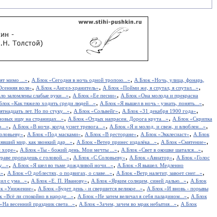
,
,
т мимо ...»
А.Блок «Сегодня в ночь одной тропою...»
А.Блок «Ночь, улица, фонарь,
,
,
,
Осенняя воля»
А.Блок «Ангел-хранитель»
А.Блок «Пойми же, я спутал, я спутал...»
,
,
ло заломлены слабые руки...»
А.Блок «Ее песни»
А.Блок «Она молода и прекрасна
,
,
Блок «Как тяжело ходить среди людей...»
А.Блок «Я вышел в ночь - узнать, понять...»
,
,
,
тнадцать лет. Но по стуку...»
А.Блок «Сольвейг»
А.Блок «31 декабря 1900 года»
,
,
новых ищу на страницах...»
А.Блок «Отдых напрасен. Дорога крута...»
А.Блок «Скрипка
,
,
,
...»
А.Блок «В ночи, когда уснет тревога...»
А.Блок «Я и молод, и свеж, и влюблен...»
,
,
,
,
Соловьеву»
А.Блок «Под масками»
А.Блок «В ресторане»
А.Блок «Экклесиаст»
А.Блок
,
,
,
явший мир, как звонкий дар...»
А.Блок «Ветер принес издалёка...»
А.Блок «Смятение»
,
,
,
м хоре»
А.Блок «Ты - божий день. Мои мечты ...»
А.Блок «Свет в окошке шатался...»
,
,
,
раве пропадешь с головой...»
А.Блок «С.Соловьеву»
А.Блок «Авиатор»
А.Блок «Голос
,
,
...»
А.Блок «Я шел во тьме дождливой ночи...»
А.Блок «Я вышел. Медленно
,
,
,
а»
А.Блок «О доблестях, о подвигах, о славе...»
А.Блок «Ветр налетит, завоет снег...»
,
,
,
л с ума...»
А.Блок «Е. П. Иванову»
А.Блок «Ярким солнцем, синей далью...»
А.Блок
,
,
ок «Унижение»
А.Блок «Будет день - и свершится великое...»
А.Блок «И вновь - порывы
,
,
к «Всё ли спокойно в народе...»
А.Блок «Не затем величал я себя паладином...»
А.Блок
,
,
«На весенний праздник света...»
А.Блок «Зачем, зачем во мрак небытия...»
А.Блок