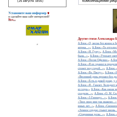
комбинациями риф
Установите наш информер
и сделайте ваш сайт интересней!
Код...
Другие
стихи Александра 
А.Блок «О, весна без конца и бе
,
аптека...»
А.Блок «То отголос
,
А.Блок «Н. Гуну»
А.Блок «Мо
,
была...»
А.Блок «Утихает свет
,
А.Блок «Песня Офелии»
А.Бл
А.Блок «Я их хранил в приделе
,
стонет под горой...»
А.Блок 
,
А.Блок «Вл. Пясту»
А.Блок «Н
«Весенний день прошел без дел
А.Блок «Есть в дикой роще, у о
А.Блок «Я - Гамлет. Холодеет к
,
из хора»
А.Блок «Как океан ме
,
сходили...»
А.Блок «О. М. Со
,
А.Блок «З.Гиппиус...»
А.Блок
«Твое лицо мне так знакомо...»
,
юных лет...»
А.Блок «Снежно
«Земное сердце стынет вновь..
,
«Старинные розы...»
А.Блок «