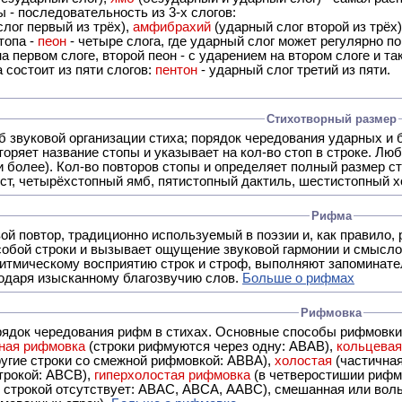
 - последовательность из 3-х слогов:
лог первый из трёх),
амфибрахий
(ударный слог второй из трёх
топа -
пеон
- четыре слога, где ударный слог может регулярно по
а первом слоге, второй пеон - с ударением на втором слоге и та
 состоит из пяти слогов:
пентон
- ударный слог третий из пяти.
Стихотворный размер
б звуковой организации стиха; порядок чередования ударных и 
оряет название стопы и указывает на кол-во стоп в строке. Люб
 и более). Кол-во повторов стопы и определяет полный размер с
ст, четырёхстопный ямб, пятистопный дактиль, шестистопный хо
Рифма
- это звуковой повтор, традиционно используемый в поэзии и, к
обой строки и вызывает ощущение звуковой гармонии и смысло
итмическому восприятию строк и строф, выполняют запоминате
годаря изысканному благозвучию слов.
Больше о рифмах
Рифмовка
рядок чередования рифм в стихах. Основные способы рифмовк
ная рифмовка
(строки рифмуются через одну: ABAB),
кольцева
ерез две другие строки со смежной рифмовкой: ABBA),
холостая
(частична
строкой: АBCB),
гиперхолостая рифмовка
(в четверостишии рифма
 ABAC, ABCA, AABC), смешанная или вольная рифмовка (рифмовка в сложных строфах с различными