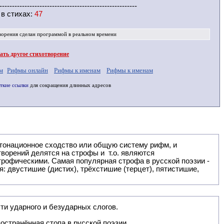
-------------------------------------------------------
 в
стихах
:
47
ворения
сделан программой в реальном времени
ть другое стихотворение
м
Рифмы онлайн
Рифмы к именам
Рифмы к именам
ткие ссылки
для сокращения длинных адресов
: двустишие (дистих), трёхстишие (терцет), пятистишие,
ти ударного и безударных слогов.
остранённая стопа в русской поэзии.