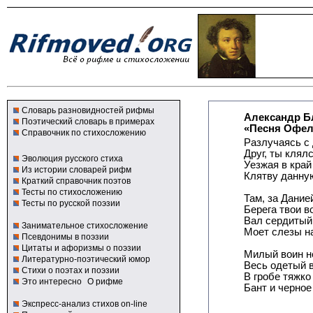
Словарь разновидностей рифмы
Александр Б
Поэтический словарь в примерах
«Песня Офел
Справочник по стихосложению
Разлучаясь с 
Друг, ты клял
Эволюция русского стиха
Уезжая в край
Из истории словарей рифм
Клятву данную
Краткий справочник поэтов
Тесты по стихосложению
Там, за Дание
Тесты по русской поэзии
Берега твои во
Вал сердитый
Занимательное стихосложение
Моет слезы на
Псевдонимы в поэзии
Цитаты и афоризмы о поэзии
Милый воин н
Литературно-поэтический юмор
Весь одетый в
Стихи о поэтах и поэзии
В гробе тяжко
Это интересно
О рифме
Бант и черное 
Экспресс-анализ стихов on-line