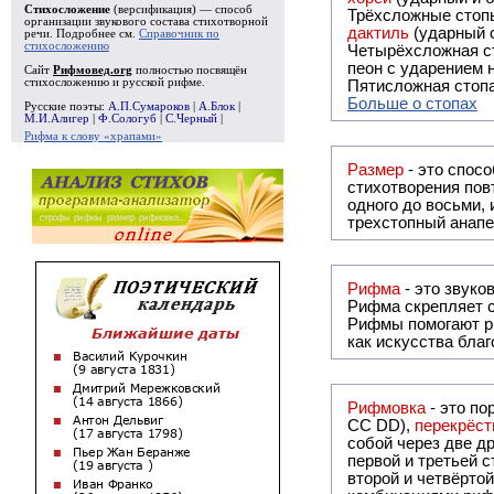
Стихосложение
(версификация) — способ
Трёхсложные стопы
организации звукового состава стихотворной
дактиль
(ударный с
речи. Подробнее см.
Справочник по
стихосложению
Четырёхсложная с
пеон с ударением н
Сайт
Рифмовед.org
полностью посвящён
стихосложению и русской рифме.
Пятисложная стопа
Больше о стопах
Русские поэты:
А.П.Сумароков
|
А.Блок
|
М.И.Алигер
|
Ф.Сологуб
|
С.Черный
|
Рифма к слову «храпами»
Размер
- это спосо
стихотворения повт
одного до восьми,
трехстопный анапе
Рифма
Рифма
скрепляет с
Рифмы
помогают р
как искусства бла
Рифмовка
- это по
СС DD),
перекрёст
собой ч
первой и третьей 
второй и четвёртой строкой отсутствует: