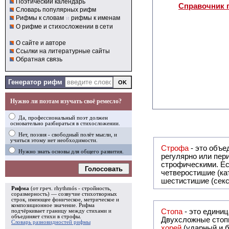
Поэтический календарь
Справочник 
Словарь популярных рифм
Рифмы к словам
и
рифмы к именам
О рифме и стихосложении в сети
О сайте и авторе
Ссылки на литературные сайты
Обратная связь
Генератор рифм
Нужно ли поэтам изучать своё ремесло?
Да, профессиональный поэт должен
основательно разбираться в стихосложении.
Нет, поэзия - свободный полёт мысли, и
учиться этому нет необходимости.
Строфа
- это объединение дв
Нужно знать основы для общего развития.
регулярно или периодически повторяющееся в стихотворении. Большинство стихотворений делятся на строфы и т.о. являются
строфическими. Если разделения на строфы
Голосовать
четверостишие (ка
шестистишие (секс
Рифма
(от греч. rhythmós - стройность,
соразмерность) — созвучие стихотворных
строк, имеющее фоническое, метрическое и
композиционное значение.
Рифма
Стопа
- это едини
подчёркивает границу между стихами и
объединяет стихи в
строфы
.
Двухсложные стопы
Словарь разновидностей рифмы
хорей
(ударный и б