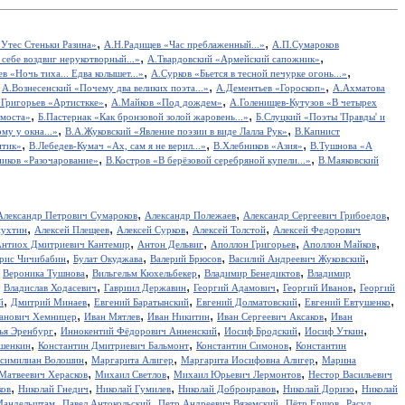
,
,
Утес Cтеньки Разина»
А.Н.Радищев «Час преблаженный...»
А.П.Сумароков
,
,
себе воздвиг нерукотворный...»
А.Твардовский «Армейский сапожник»
,
,
в «Ночь тиха... Едва колышет...»
А.Сурков «Бьется в тесной печурке огонь...»
,
,
,
А.Вознесенский «Почему два великих поэта...»
А.Дементьев «Гороскоп»
А.Ахматова
,
,
.Григорьев «Артисткке»
А.Майков «Под дождем»
А.Голенищев-Кутузов «В четырех
,
,
 моста»
Б.Пастернак «Как бронзовой золой жаровень...»
Б.Слуцкий «Поэты 'Правды' и
,
,
у у окна...»
В.А.Жуковский «Явление поэзии в виде Лалла Рук»
В.Капнист
,
,
,
итик»
В.Лебедев-Кумач «Ах, сам я не верил...»
В.Хлебников «Азия»
В.Тушнова «А
,
,
иков «Разочарование»
В.Костров «В берёзовой серебряной купели...»
В.Маяковский
,
,
,
Александр Петрович Сумароков
Александр Полежаев
Александр Сергеевич Грибоедов
,
,
,
,
пухтин
Алексей Плещеев
Алексей Сурков
Алексей Толстой
Алексей Федорович
,
,
,
,
нтиох Дмитриевич Кантемир
Антон Дельвиг
Аполлон Григорьев
Аполлон Майков
,
,
,
,
рис Чичибабин
Булат Окуджава
Валерий Брюсов
Василий Андреевич Жуковский
,
,
,
,
Вероника Тушнова
Вильгельм Кюхельбекер
Владимир Бенедиктов
Владимир
,
,
,
,
,
Владислав Ходасевич
Гавриил Державин
Георгий Адамович
Георгий Иванов
Георгий
,
,
,
,
,
й
Дмитрий Минаев
Евгений Баратынский
Евгений Долматовский
Евгений Евтушенко
,
,
,
,
анович Хемницер
Иван Мятлев
Иван Никитин
Иван Сергеевич Аксаков
Иван
,
,
,
,
ья Эренбург
Иннокентий Фёдорович Анненский
Иосиф Бродский
Иосиф Уткин
,
,
,
ншенкин
Константин Дмитриевич Бальмонт
Константин Симонов
Константин
,
,
,
симилиан Волошин
Маргарита Алигер
Маргарита Иосифовна Алигер
Марина
,
,
,
Матвеевич Херасков
Михаил Светлов
Михаил Юрьевич Лермонтов
Нестор Васильевич
,
,
,
,
,
ков
Николай Гнедич
Николай Гумилев
Николай Добронравов
Николай Доризо
Николай
,
,
,
,
Мандельштам
Павел Антокольский
Петр Андреевич Вяземский
Пётр Ершов
Расул