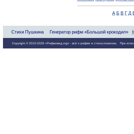
А
Б
В
Г
Д
Стихи Пушкина
Генератор рифм «Большой крокодил»
Copyright © 2010-2026 «Рифмовед.org» - всё о рифме и стихосложении. При испол