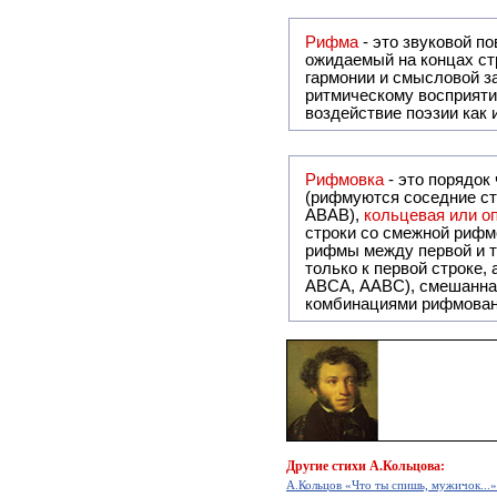
Рифма
- это звуковой повтор, традиционно используемый в поэзии и, как прав
ожидаемый на концах ст
гармонии и смысловой з
ритмическому восприяти
воздействие поэзии как
Рифмовка
- это порядок
(рифмуются соседние ст
ABAB),
кольцевая или 
строки со смежной рифм
рифмы между первой и т
только к первой строке,
ABCA, AABC), смешанная или вольная рифмовка (рифмовка в сложных строфах с различными
комбинациями рифмован
Другие
стихи А.Кольцова:
А.Кольцов «Что ты спишь, мужичок...»