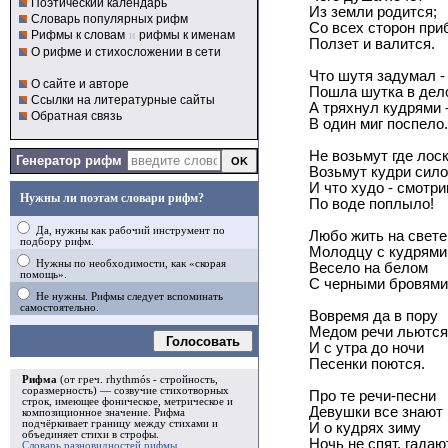
Поэтический календарь
Из земли родится;
Словарь популярных рифм
Со всех сторон пр
Рифмы к словам
и
рифмы к именам
Ползет и валится.
О рифме и стихосложении в сети
Что шутя задумал -
О сайте и авторе
Пошла шутка в дел
Ссылки на литературные сайты
А тряхнул кудрями 
Обратная связь
В один миг поспело.
Не возьмут где лос
Генератор рифм
Возьмут кудри сило
И что худо - смотр
Нужны ли поэтам словари рифм?
По воде поплыло!
Да, нужны как рабочий инструмент по
Любо жить на свете
подбору рифм.
Молодцу с кудрями
Нужны по необходимости, как «скорая
Весело на белом
помощь».
С черными бровями
Не нужны. Рифмы следует вспоминать
самостоятельно.
Вовремя да в пору
Медом речи льются
Голосовать
И с утра до ночи
Песенки поются.
Рифма
(от греч. rhythmós - стройность,
соразмерность) — созвучие стихотворных
Про те речи-песни
строк, имеющее фоническое, метрическое и
Девушки все знают
композиционное значение.
Рифма
подчёркивает границу между стихами и
И о кудрях зиму
объединяет стихи в
строфы
.
Ночь не спят, гадаю
Словарь разновидностей рифмы