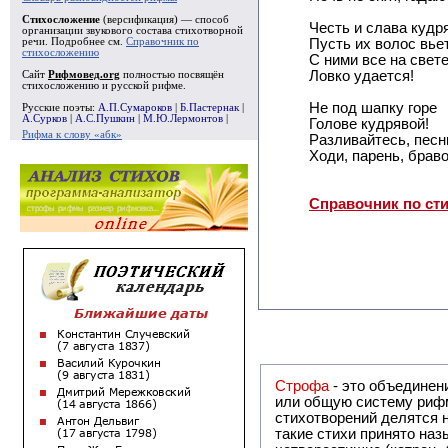
Стихосложение
(версификация) — способ
Честь и слава кудр
организации звукового состава стихотворной
речи. Подробнее см.
Справочник по
Пусть их волос вье
стихосложению
С ними все на свет
Ловко удается!
Сайт
Рифмовед.org
полностью посвящён
стихосложению и русской рифме.
Не под шапку горе
Русские поэты:
А.П.Сумароков
|
Б.Пастернак
|
А.Сурков
|
А.С.Пушкин
|
М.Ю.Лермонтов
|
Голове кудрявой!
Рифма к слову «абк»
Разливайтесь, песн
Ходи, парень, браво
Справочник по ст
Строфа
- это объединение двух и
или общую систему рифм, и регулярно или периодически п
стихотворений делятся на строфы и т.о. являются строфическими. Ес
такие стихи принято называть астрофическими. Самая популярная строфа в русской поэзии -