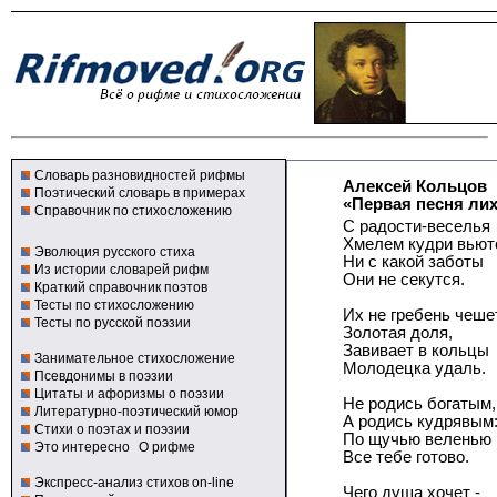
Словарь разновидностей рифмы
Алексей Кольцов
Поэтический словарь в примерах
«Первая песня ли
Справочник по стихосложению
С радости-веселья
Хмелем кудри вьют
Эволюция русского стиха
Ни с какой заботы
Из истории словарей рифм
Они не секутся.
Краткий справочник поэтов
Тесты по стихосложению
Их не гребень чешет
Тесты по русской поэзии
Золотая доля,
Завивает в кольцы
Занимательное стихосложение
Молодецка удаль.
Псевдонимы в поэзии
Цитаты и афоризмы о поэзии
Не родись богатым,
Литературно-поэтический юмор
А родись кудрявым
Стихи о поэтах и поэзии
По щучью веленью
Это интересно
О рифме
Все тебе готово.
Экспресс-анализ стихов on-line
Чего душа хочет -