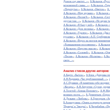
,
Доном сад цветет...»
А.Кольцов «Русс
,
мгновенной славы...»
А.Кольцов «Тер
,
,
«Перепутье»
А.Кольцов «Цветок»
А.
,
А.Кольцов «Мир музыки»
А.Кольцов 
,
А.Кольцов «Песня/4»
А.Кольцов «Сес
,
другая там...»
А.Кольцов «Не шуми т
,
А.Кольцов «Я был у ней»
А.Кольцов «
,
А.Кольцов «Дом лесника»
А.Кольцов 
,
А.Кольцов «Удалец»
А.Кольцов «Два
,
русалки»
А.Кольцов «А.П. Сребрянск
А.Кольцов «Вздох на могиле веневити
,
«Размышления поселянина»
А.Кольцов
,
А.Кольцов «Царство мысли»
А.Кольцо
,
А.Кольцов «Соловей»
А.Кольцов «Отв
,
,
«Песня»
А.Кольцов «Молитва»
А.Ко
,
свете...»
Анализ стихов других авторов:
,
А.Барто «Бычок»
А.Блок «Девушка пе
,
А.Н.Радищев «Час преблаженный...»
А.С.Пушкин «Я памятник себе воздвиг
,
«Косарь»
А.Н.Апухтин «Сухие, редкие
,
А.Толстой «Алеша Попович»
А.Ф.Мер
,
великих поэта...»
А.Дементьев «Горос
,
А.Дельвиг «Любовь»
А.Григорьев «А
Б.Ахмадулина «Опять в природе перем
,
'Правды' и 'Звезды'»
Б.Чичибабин «Пр