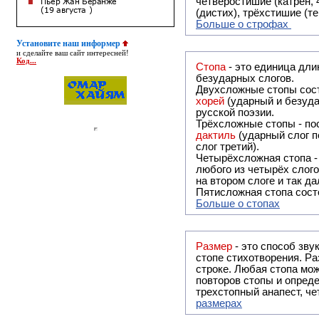
четверостишие (катрен,
(дистих), трёхстишие (т
Больше о строфах
Установите наш информер
и сделайте ваш сайт интересней!
Код...
Стопа
- это единица дли
безударных слогов.
Двухсложные стопы сост
хорей
(ударный и безуда
русской поэзии.
Трёхсложные стопы - пос
дактиль
(ударный слог п
слог третий).
Четырёхсложная стопа 
любого из четырёх слого
на втором слоге и так да
Пятисложная стопа состо
Больше о стопах
Размер
- это способ зву
стопе стихотворения. Ра
строке. Любая стопа мож
повторов стопы и опреде
трехстопный анапест, че
размерах