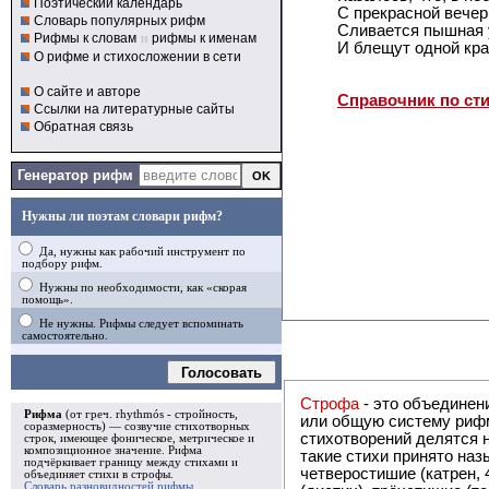
Поэтический календарь
С прекрасной вечер
Словарь популярных рифм
Сливается пышная 
Рифмы к словам
и
рифмы к именам
И блещут одной кра
О рифме и стихосложении в сети
О сайте и авторе
Справочник по ст
Ссылки на литературные сайты
Обратная связь
Генератор рифм
Нужны ли поэтам словари рифм?
Да, нужны как рабочий инструмент по
подбору рифм.
Нужны по необходимости, как «скорая
помощь».
Не нужны. Рифмы следует вспоминать
самостоятельно.
Голосовать
Строфа
- это объединение двух и
Рифма
(от греч. rhythmós - стройность,
или общую систему рифм, и регулярно или периодически п
соразмерность) — созвучие стихотворных
стихотворений делятся на строфы и т.о. являются строфическими. Ес
строк, имеющее фоническое, метрическое и
композиционное значение.
Рифма
такие стихи принято называть астрофическими. Самая популярная строфа в русской поэзии -
подчёркивает границу между стихами и
четверостишие (катрен,
объединяет стихи в
строфы
.
Словарь разновидностей рифмы