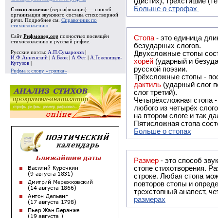
(дистих), трёхстишие (т
Больше о строфах
Стихосложение
(версификация) — способ
организации звукового состава стихотворной
речи. Подробнее см.
Справочник по
стихосложению
Сайт
Рифмовед.org
полностью посвящён
Стопа
- это единица дли
стихосложению и русской рифме.
безударных слогов.
Русские поэты:
А.П.Сумароков
|
Двухсложные стопы сост
И.Ф.Анненский
|
А.Блок
|
А.Фет
|
А.Голенищев-
хорей
(ударный и безуда
Кутузов
|
русской поэзии.
Рифма к слову «тряпка»
Трёхсложные стопы - пос
дактиль
(ударный слог п
слог третий).
Четырёхсложная стопа 
любого из четырёх слого
на втором слоге и так да
Пятисложная стопа состо
Больше о стопах
Размер
- это способ зву
стопе стихотворения. Ра
строке. Любая стопа мож
повторов стопы и опреде
трехстопный анапест, че
размерах