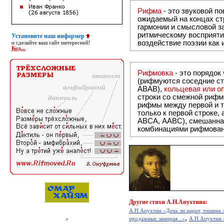
Рифма
- это звуковой повтор, традиционно используемый в поэзии и, как прав
ожидаемый на концах ст
гармонии и смысловой з
ритмическому восприяти
Установите наш информер
воздействие поэзии как
и сделайте ваш сайт интересней!
Код...
Рифмовка
- это порядок
(рифмуются соседние ст
ABAB),
кольцевая или 
строки со смежной рифм
рифмы между первой и т
только к первой строке,
ABCA, AABC), смешанная или вольная рифмовка (рифмовка в сложных строфах с различными
комбинациями рифмован
Другие
стихи А.Н.Апухтина:
А.Н.Апухтин «День ли царит, тишина 
,
продажных замирая...»
А.Н.Апухтин «