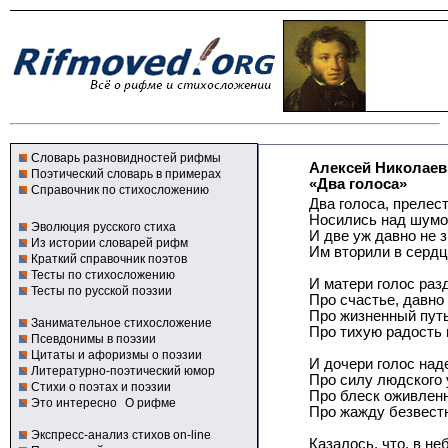
Словарь разновидностей рифмы
Алексей Николаев
Поэтический словарь в примерах
«Два голоса»
Справочник по стихосложению
Два голоса, прелес
Носились над шумо
Эволюция русского стиха
И две уж давно не 
Из истории словарей рифм
Им вторили в серд
Краткий справочник поэтов
Тесты по стихосложению
И матери голос раз
Тесты по русской поэзии
Про счастье, давно
Про жизненный путь
Занимательное стихосложение
Про тихую радость 
Псевдонимы в поэзии
Цитаты и афоризмы о поэзии
И дочери голос над
Литературно-поэтический юмор
Про силу людского 
Стихи о поэтах и поэзии
Про блеск оживлен
Это интересно
О рифме
Про жажду безвестн
Экспресс-анализ стихов on-line
Казалось, что, в не