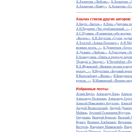
,
А.Ахматова «Любовь»
А.Ахматова «
,
А.Ахматова «Наяву»
А.Ахматова «О н
Анализ стихов других авторов:
,
А.Барто «Бычок»
А.Блок «Девушка пе
,
А.Н.Радищев «Час преблаженный...»
А.С.Пушкин «Я памятник себе воздвиг
,
«Косарь»
А.Н.Апухтин «Сухие, редкие
,
А.Толстой «Алеша Попович»
А.Ф.Мер
,
великих поэта...»
А.Дементьев «Горос
,
А.Дельвиг «Любовь»
А.Григорьев «А
Б.Ахмадулина «Опять в природе перем
,
'Правды' и 'Звезды'»
Б.Чичибабин «Пр
В.А.Жуковский «Явление поэзии в виде
,
красну...»
В.Курочкин «Бедовый крит
,
В.Кюхельбекер «Жизнь»
В.Бенедикто
,
купели...»
В.Маяковский «Военно-мор
Избранные поэты:
,
,
Агния Барто
Александр Блок
Алекса
,
Александр Полежаев
Александр Серг
,
Алексей Николаевич Апухтин
Алексе
,
Андрей Вознесенский
Андрей Демент
,
,
Майков
Арсений Голенищев-Кутузов
,
,
Окуджава
Валерий Брюсов
Василий 
,
,
Кумач
Велимир Хлебников
Вероника
,
,
Костров
Владимир Маяковский
Влад
,
Георгий Шенгели
Григорий Поженян