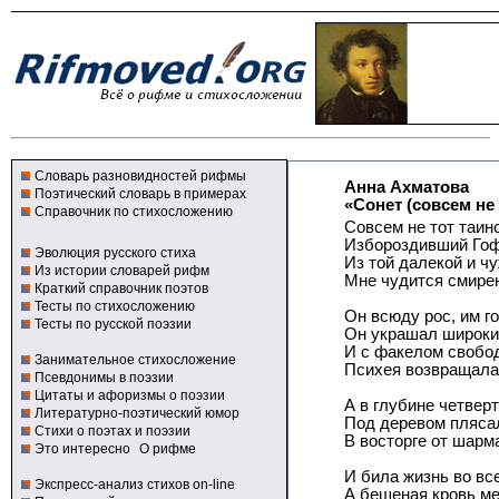
Словарь разновидностей рифмы
Анна Ахматова
Поэтический словарь в примерах
«Сонет (совсем не т
Справочник по стихосложению
Совсем не тот таин
Избороздивший Го
Эволюция русского стиха
Из той далекой и ч
Из истории словарей рифм
Мне чудится смире
Краткий справочник поэтов
Тесты по стихосложению
Он всюду рос, им г
Тесты по русской поэзии
Он украшал широки
И с факелом свобо
Занимательное стихосложение
Психея возвращала
Псевдонимы в поэзии
Цитаты и афоризмы о поэзии
А в глубине четвер
Литературно-поэтический юмор
Под деревом пляса
Стихи о поэтах и поэзии
В восторге от шарм
Это интересно
О рифме
И била жизнь во все
Экспресс-анализ стихов on-line
А бешеная кровь ме