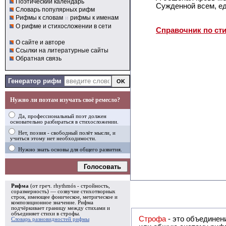
Поэтический календарь
Сужденной всем, ед
Словарь популярных рифм
Рифмы к словам
и
рифмы к именам
О рифме и стихосложении в сети
Справочник по ст
О сайте и авторе
Ссылки на литературные сайты
Обратная связь
Генератор рифм
Нужно ли поэтам изучать своё ремесло?
Да, профессиональный поэт должен
основательно разбираться в стихосложении.
Нет, поэзия - свободный полёт мысли, и
учиться этому нет необходимости.
Нужно знать основы для общего развития.
Голосовать
Рифма
(от греч. rhythmós - стройность,
соразмерность) — созвучие стихотворных
строк, имеющее фоническое, метрическое и
композиционное значение.
Рифма
подчёркивает границу между стихами и
объединяет стихи в
строфы
.
Строфа
- это объединение двух и
Словарь разновидностей рифмы