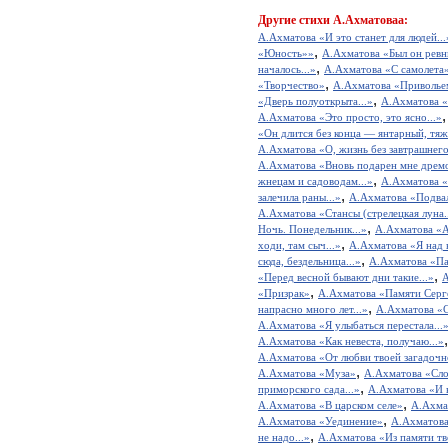
Другие
стихи А.Ахматоваа:
А.Ахматова «И это станет для людей...
,
«Юность»»
А.Ахматова «Был он ревн
,
началось...»
А.Ахматова «С самолета
,
«Творчество»
А.Ахматова «Привольем
,
«Дверь полуоткрыта...»
А.Ахматова «
А.Ахматова «Это просто, это ясно...»
«Он длится без конца — янтарный, тяж
А.Ахматова «О, жизнь без завтрашнего
А.Ахматова «Вновь подарен мне дремо
,
жнецам и садоводам...»
А.Ахматова «
,
залечила раны...»
А.Ахматова «Подва
А.Ахматова «Стансы (стрелецкая луна..
,
Ночь. Понедельник...»
А.Ахматова «А
,
ходи, там сыч...»
А.Ахматова «Я над н
,
сюда, бездельница...»
А.Ахматова «Пам
,
«Перед весной бывают дни такие...»
А
,
«Призрак»
А.Ахматова «Памяти Серг
,
напрасно много лет...»
А.Ахматова «Ср
А.Ахматова «Я улыбаться перестала...
А.Ахматова «Как невеста, получаю...»
А.Ахматова «От любви твоей загадочно
,
А.Ахматова «Муза»
А.Ахматова «Слов
,
приморского сада...»
А.Ахматова «И в
,
А.Ахматова «В царском селе»
А.Ахмат
,
А.Ахматова «Уединение»
А.Ахматова 
,
не надо...»
А.Ахматова «Из памяти тво