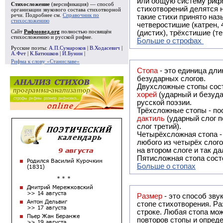
или общую систему рифм, и регулярно или периодически п
Стихосложение
(версификация) — способ
стихотворений делятся на строфы и т.о. являются строфическими. Ес
организации звукового состава стихотворной
речи. Подробнее см.
Справочник по
такие стихи принято называть астрофическими. Самая популярная строфа в русской поэзии -
стихосложению
четверостишие (катрен,
Сайт
Рифмовед.org
полностью посвящён
(дистих), трёхстишие (т
стихосложению и русской рифме.
Больше о строфах
Русские поэты:
А.П.Сумароков
|
В.Ходасевич
|
А.Фет
|
К.Батюшков
|
И.Бунин
|
Рифма к слову «Станиславе»
Стопа
- это единица дли
безударных слогов.
Двухсложные стопы сост
хорей
(ударный и безуда
русской поэзии.
Трёхсложные стопы - пос
дактиль
(ударный слог п
слог третий).
Четырёхсложная стопа 
любого из четырёх слого
на втором слоге и так да
Пятисложная стопа состо
Больше о стопах
Размер
- это способ зву
стопе стихотворения. Ра
строке. Любая стопа мож
повторов стопы и опреде