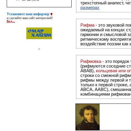
трехстопный анапест, че
размерах
Установите наш информер
и сделайте ваш сайт интересней!
Код...
Рифма
- это звуковой повтор, традиционно используемый в поэзии и, как прав
ожидаемый на концах ст
гармонии и смысловой з
ритмическому восприяти
воздействие поэзии как
Рифмовка
- это порядок
(рифмуются соседние ст
ABAB),
кольцевая или 
строки со смежной рифм
рифмы между первой и т
только к первой строке,
ABCA, AABC), смешанная или вольная рифмовка (рифмовка в сложных строфах с различными
комбинациями рифмован