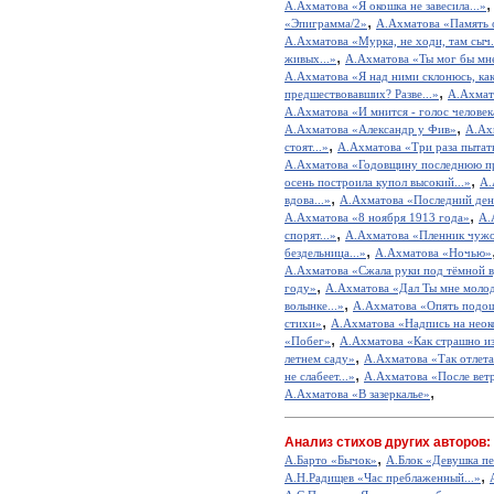
А.Ахматова «Я окошка не завесила...»
,
«Эпиграмма/2»
А.Ахматова «Память о 
А.Ахматова «Мурка, не ходи, там сыч.
,
живых...»
А.Ахматова «Ты мог бы мне
А.Ахматова «Я над ними склонюсь, как
,
предшествовавших? Разве...»
А.Ахмат
А.Ахматова «И мнится - голос человека
,
А.Ахматова «Александр у Фив»
А.Ахм
,
стоят...»
А.Ахматова «Три раза пытать
А.Ахматова «Годовщину последнюю пр
,
осень построила купол высокий...»
А.
,
вдова...»
А.Ахматова «Последний ден
,
А.Ахматова «8 ноября 1913 года»
А.
,
спорят...»
А.Ахматова «Пленник чужо
,
бездельница...»
А.Ахматова «Ночью»
А.Ахматова «Сжала руки под тёмной ву
,
году»
А.Ахматова «Дал Ты мне молод
,
волынке...»
А.Ахматова «Опять подош
,
стихи»
А.Ахматова «Надпись на нео
,
«Побег»
А.Ахматова «Как страшно из
,
летнем саду»
А.Ахматова «Так отлета
,
не слабеет...»
А.Ахматова «После ветр
,
А.Ахматова «В зазеркалье»
Анализ стихов других авторов:
,
А.Барто «Бычок»
А.Блок «Девушка пе
,
А.Н.Радищев «Час преблаженный...»