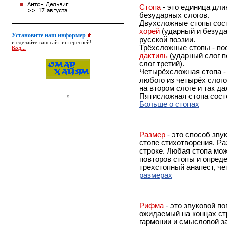
Стопа
- это единица дли
безударных слогов.
Двухсложные стопы сост
хорей
(ударный и безуда
Установите наш информер
русской поэзии.
и сделайте ваш сайт интересней!
Трёхсложные стопы - пос
Код...
дактиль
(ударный слог п
слог третий).
Четырёхсложная стопа 
любого из четырёх слого
на втором слоге и так да
Пятисложная стопа состо
Больше о стопах
Размер
- это способ зву
стопе стихотворения. Ра
строке. Любая стопа мож
повторов стопы и опреде
трехстопный анапест, че
размерах
Рифма
- это звуковой повтор, традиционно используемый в поэзии и, как прав
ожидаемый на концах ст
гармонии и смысловой з