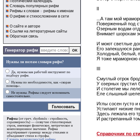
Поэтический календарь
Словарь популярных рифм
II
Рифмы к словам
и
рифмы к именам
О рифме и стихосложении в сети
...А там мой мрамо
Поверженный под с
О сайте и авторе
Озерным водам отд
Ссылки на литературные сайты
Внимает шорохам з
Обратная связь
И моют светлые до
Его запекшуюся рану
Генератор рифм
Холодный, белый, 
Я тоже мраморною с
Нужны ли поэтам словари рифм?
III
Да, нужны как рабочий инструмент по
подбору рифм.
Смуглый отрок брод
Нужны по необходимости, как «скорая
У озерных грустил 
помощь».
И столетие мы лел
Не нужны. Рифмы следует вспоминать
Еле слышный шелес
самостоятельно.
Иглы сосен густо и 
Голосовать
Устилают низкие пни
Здесь лежала его т
И растрепанный том
Рифма
(от греч. rhythmós - стройность,
соразмерность) — созвучие стихотворных
строк, имеющее фоническое, метрическое и
композиционное значение.
Рифма
подчёркивает границу между стихами и
Справочник по ст
объединяет стихи в
строфы
.
Словарь разновидностей рифмы