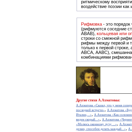
ритмическому восприяти
воздействие поэзии как
Рифмовка
- это порядок
(рифмуются соседние ст
ABAB),
кольцевая или 
строки со смежной рифм
рифмы между первой и т
только к первой строке,
ABCA, AABC), смешанная или вольная рифмовка (рифмовка в сложных строфах с различными
комбинациями рифмован
Другие
стихи А.Ахматоваа:
А.Ахматова «Сказал, что у меня соперн
,
последней встречи»
А.Ахматова «Буду
,
Италии,...»
А.Ахматова «Как соломинк
,
виден скорый...»
А.Ахматова «Чернеет
,
«Молюсь оконному лучу ...»
А.Ахмат
,
делаю, способен делать каждый...»
А.