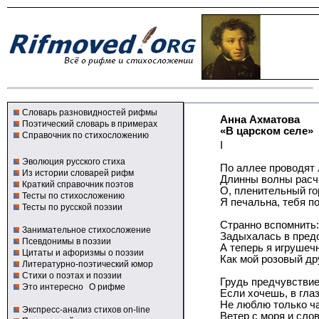
Словарь разновидностей рифмы
Анна Ахматова
Поэтический словарь в примерах
«В царском селе»
Справочник по стихосложению
I
Эволюция русского стиха
По аллее проводят
Из истории словарей рифм
Длинны волны расч
Краткий справочник поэтов
О, пленительный го
Тесты по стихосложению
Я печальна, тебя п
Тесты по русской поэзии
Странно вспомнить:
Занимательное стихосложение
Задыхалась в пред
Псевдонимы в поэзии
А теперь я игрушеч
Цитаты и афоризмы о поэзии
Как мой розовый дру
Литературно-поэтический юмор
Стихи о поэтах и поэзии
Грудь предчувствие
Это интересно
О рифме
Если хочешь, в глаз
Не люблю только ча
Экспресс-анализ стихов on-line
Ветер с моря и сло