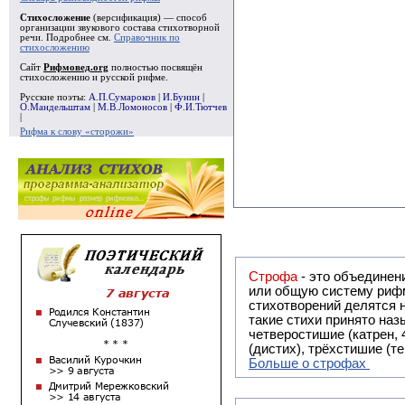
Стихосложение
(версификация) — способ
организации звукового состава стихотворной
речи. Подробнее см.
Справочник по
стихосложению
Сайт
Рифмовед.org
полностью посвящён
стихосложению и русской рифме.
Русские поэты:
А.П.Сумароков
|
И.Бунин
|
О.Мандельштам
|
М.В.Ломоносов
|
Ф.И.Тютчев
|
Рифма к слову «сторожи»
Строфа
- это объединение двух и
или общую систему рифм, и регулярно или периодически п
стихотворений делятся на строфы и т.о. являются строфическими. Ес
такие стихи принято называть астрофическими. Самая популярная строфа в русской поэзии -
четверостишие (катрен,
(дистих), трёхстишие (т
Больше о строфах