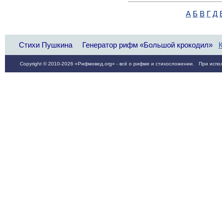
А
Б
В
Г
Д
Стихи Пушкина
Генератор рифм «Большой крокодил»
Copyright © 2010-2026 «Рифмовед.org» - всё о рифме и стихосложении. При испол