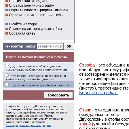
Поэтический календарь
Словарь популярных рифм
Рифмы к словам
и
рифмы к именам
О рифме и стихосложении в сети
О сайте и авторе
Ссылки на литературные сайты
Обратная связь
Генератор рифм
Нужно ли поэтам изучать своё ремесло?
Строфа
- это объединение двух и
Да, профессиональный поэт должен
или общую систему рифм, и регулярно или периодически п
основательно разбираться в стихосложении.
стихотворений делятся на строфы и т.о. являются строфическими. Ес
Нет, поэзия - свободный полёт мысли, и
такие стихи принято называть астрофическими. Самая популярная строфа в русской поэзии -
учиться этому нет необходимости.
четверостишие (катрен,
Нужно знать основы для общего развития.
(дистих), трёхстишие (т
Больше о строфах
Голосовать
Рифма
(от греч. rhythmós - стройность,
соразмерность) — созвучие стихотворных
Стопа
- это единица дли
строк, имеющее фоническое, метрическое и
безударных слогов.
композиционное значение.
Рифма
Двухсложные стопы сост
подчёркивает границу между стихами и
объединяет стихи в
строфы
.
хорей
(ударный и безуда
Словарь разновидностей рифмы
русской поэзии.