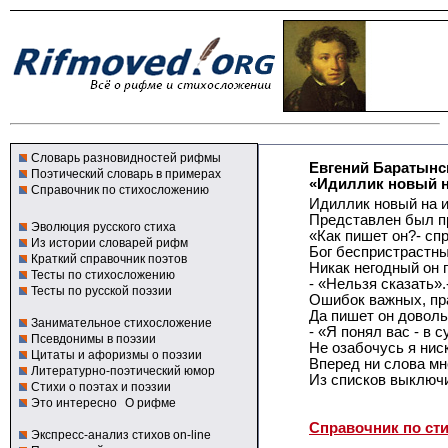
Словарь разновидностей рифмы
Евгений Баратынс
Поэтический словарь в примерах
«Идиллик новый на
Справочник по стихосложению
Идиллик новый на 
Представлен был п
Эволюция русского стиха
«Как пишет он?- сп
Из истории словарей рифм
Бог беспристрастны
Краткий справочник поэтов
Никак негодный он 
Тесты по стихосложению
- «Нельзя сказать».
Тесты по русской поэзии
Ошибок важных, пр
Да пишет он доволь
Занимательное стихосложение
- «Я понял вас - в 
Псевдонимы в поэзии
Не озабочусь я нис
Цитаты и афоризмы о поэзии
Вперед ни слова мн
Литературно-поэтический юмор
Из списков выключи
Стихи о поэтах и поэзии
Это интересно
О рифме
Справочник по ст
Экспресс-анализ стихов on-line