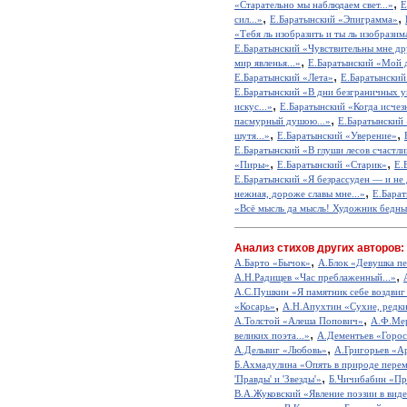
,
«Старательно мы наблюдаем свет...»
Е
,
,
сил...»
Е.Баратынский «Эпиграмма»
«Тебя ль изобразить и ты ль изобразима
Е.Баратынский «Чувствительны мне др
,
мир явленья...»
Е.Баратынский «Мой да
,
Е.Баратынский «Лета»
Е.Баратынский
Е.Баратынский «В дни безграничных ув
,
искус...»
Е.Баратынский «Когда исчезн
,
пасмурный душою...»
Е.Баратынский «
,
,
шутя...»
Е.Баратынский «Уверение»
Е.Баратынский «В глуши лесов счастлив
,
,
«Пиры»
Е.Баратынский «Старик»
Е.
Е.Баратынский «Я безрассуден — и не 
,
нежная, дороже славы мне...»
Е.Бара
«Всё мысль да мысль! Художник бедный
Анализ стихов других авторов:
,
А.Барто «Бычок»
А.Блок «Девушка пе
,
А.Н.Радищев «Час преблаженный...»
А.С.Пушкин «Я памятник себе воздвиг
,
«Косарь»
А.Н.Апухтин «Сухие, редкие
,
А.Толстой «Алеша Попович»
А.Ф.Мер
,
великих поэта...»
А.Дементьев «Горос
,
А.Дельвиг «Любовь»
А.Григорьев «А
Б.Ахмадулина «Опять в природе перем
,
'Правды' и 'Звезды'»
Б.Чичибабин «Пр
В.А.Жуковский «Явление поэзии в виде
,