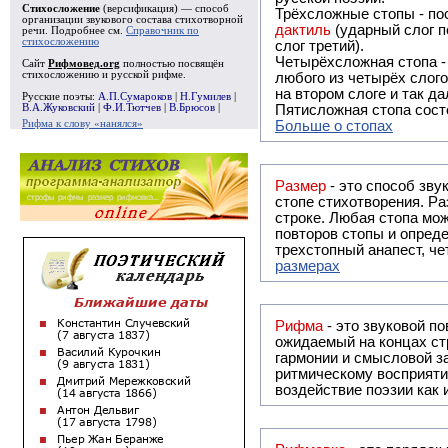
Стихосложение
(версификация) — способ
Трёхсложные стопы - пос
организации звукового состава стихотворной
дактиль
(ударный слог п
речи. Подробнее см.
Справочник по
стихосложению
слог третий).
Четырёхсложная стопа 
Сайт
Рифмовед.org
полностью посвящён
стихосложению и русской рифме.
любого из четырёх слого
на втором слоге и так да
Русские поэты:
А.П.Сумароков
|
Н.Гумилев
|
В.А.Жуковский
|
Ф.И.Тютчев
|
В.Брюсов
|
Пятисложная стопа состо
Рифма к слову «нанялся»
Больше о стопах
Размер
- это способ зву
стопе стихотворения. Ра
строке. Любая стопа мож
повторов стопы и опреде
трехстопный анапест, че
размерах
Рифма
- это звуковой повтор, традиционно используемый в поэзии и, как прав
ожидаемый на концах ст
гармонии и смысловой з
ритмическому восприяти
воздействие поэзии как