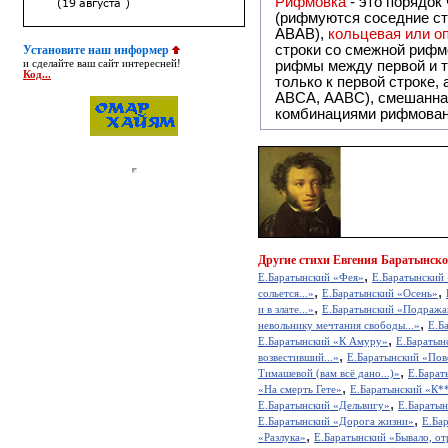
Рифмовка
- это порядок
(рифмуются соседние ст
ABAB),
кольцевая или 
строки со смежной рифм
Установите наш информер
и сделайте ваш сайт интересней!
рифмы между первой и т
Код...
только к первой строке,
ABCA, AABC), смешанная или вольная рифмовка (рифмовка в сложных строфах с различными
комбинациями рифмован
Другие
стихи Евгения Баратынско
,
Е.Баратынский «Фея»
Е.Баратынский 
,
,
сольется...»
Е.Баратынский «Осень»
,
и в злате...»
Е.Баратынский «Подража
,
невольнику мечтания свободы...»
Е.Б
,
Е.Баратынский «К Амуру»
Е.Баратын
,
возвестивший...»
Е.Баратынский «Пове
,
Тимашевой (вам всё дано...)»
Е.Барат
,
«На смерть Гете»
Е.Баратынский «К*
,
Е.Баратынский «Дельвигу»
Е.Баратын
,
Е.Баратынский «Дорога жизни»
Е.Ба
,
«Разлука»
Е.Баратынский «Бывало, отр