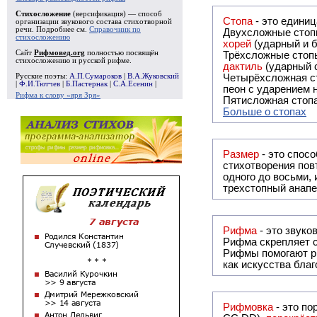
Стихосложение
(версификация) — способ
Стопа
- это едини
организации звукового состава стихотворной
речи. Подробнее см.
Справочник по
Двухсложные стопы
стихосложению
хорей
(ударный и б
Сайт
Рифмовед.org
полностью посвящён
Трёхсложные стопы
стихосложению и русской рифме.
дактиль
(ударный с
Русские поэты:
А.П.Сумароков
|
В.А.Жуковский
Четырёхсложная с
|
Ф.И.Тютчев
|
Б.Пастернак
|
С.А.Есенин
|
пеон с ударением н
Рифма к слову «яря Зря»
Пятисложная стопа
Больше о стопах
Размер
- это спосо
стихотворения повт
одного до восьми,
трехстопный анапе
Рифма
Рифма
скрепляет с
Рифмы
помогают р
как искусства бла
Рифмовка
- это по