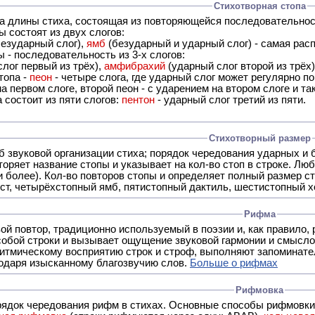
Стихотворная стопа
ца длины стиха, состоящая из повторяющейся последовательнос
 состоят из двух слогов:
езударный слог),
ямб
(безударный и ударный слог) - самая расп
 - последовательность из 3-х слогов:
лог первый из трёх),
амфибрахий
(ударный слог второй из трёх
топа -
пеон
- четыре слога, где ударный слог может регулярно по
а первом слоге, второй пеон - с ударением на втором слоге и та
 состоит из пяти слогов:
пентон
- ударный слог третий из пяти.
Стихотворный размер
б звуковой организации стиха; порядок чередования ударных и 
оряет название стопы и указывает на кол-во стоп в строке. Люб
 и более). Кол-во повторов стопы и определяет полный размер с
ст, четырёхстопный ямб, пятистопный дактиль, шестистопный хо
Рифма
- это звуковой повтор, традиционно используемый в поэзии и, к
обой строки и вызывает ощущение звуковой гармонии и смысло
итмическому восприятию строк и строф, выполняют запоминате
годаря изысканному благозвучию слов.
Больше о рифмах
Рифмовка
рядок чередования рифм в стихах. Основные способы рифмовк