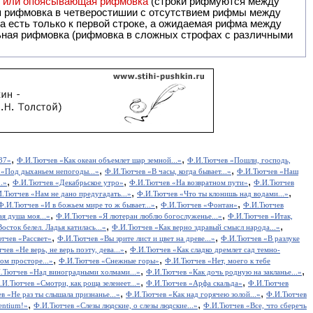
я или опоясывающая рифмовка
(строки рифмуются между
я рифмовка в четверостишии с отсутствием рифмы между
 есть только к первой строке, а ожидаемая рифма между
,
,
37»
Ф.И.Тютчев «Как океан объемлет шар земной...»
Ф.И.Тютчев «Пошли, господь,
,
,
 «Под дыханьем непогоды...»
Ф.И.Тютчев «В часы, когда бывает...»
Ф.И.Тютчев «Наш
,
,
,
.»
Ф.И.Тютчев «Декабрьское утро»
Ф.И.Тютчев «На возвратном пути»
Ф.И.Тютчев
,
,
.Тютчев «Нам не дано предугадать...»
Ф.И.Тютчев «Что ты клонишь над водами...»
,
,
Ф.И.Тютчев «И в божьем мире то ж бывает...»
Ф.И.Тютчев «Фонтан»
Ф.И.Тютчев
,
,
я душа моя...»
Ф.И.Тютчев «Я лютеран люблю богослуженье...»
Ф.И.Тютчев «Итак,
,
,
сток белел. Ладья катилась...»
Ф.И.Тютчев «Как верно здравый смысл народа...»
,
,
тчев «Рассвет»
Ф.И.Тютчев «Вы зрите лист и цвет на древе...»
Ф.И.Тютчев «В разлуке
,
чев «Не верь, не верь поэту, дева...»
Ф.И.Тютчев «Как сладко дремлет сад темно-
,
,
ом просторе...»
Ф.И.Тютчев «Снежные горы»
Ф.И.Тютчев «Нет, моего к тебе
,
,
.Тютчев «Над виноградными холмами...»
Ф.И.Тютчев «Как дочь родную на закланье...»
,
,
.И.Тютчев «Смотри, как роща зеленеет...»
Ф.И.Тютчев «Арфа скальда»
Ф.И.Тютчев
,
,
в «Не раз ты слышала признанье...»
Ф.И.Тютчев «Как над горячею золой...»
Ф.И.Тютчев
,
,
entium!»
Ф.И.Тютчев «Слезы людские, о слезы людские...»
Ф.И.Тютчев «Все, что сберечь