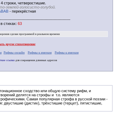
 4 строки, четверостишие.
то-землей-голосисто-голубой.
ABAB
- перекрёстная
-------------------------------------------------------
 в
стихах
:
63
ворения
сделан программой в реальном времени
ть другое стихотворение
м
Рифмы онлайн
Рифмы к именам
Рифмы к именам
ткие ссылки
для сокращения длинных адресов
: двустишие (дистих), трёхстишие (терцет), пятистишие,