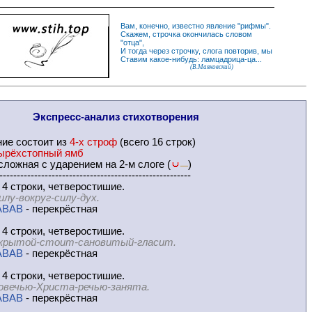
Вам, конечно, известно
явление
"
рифмы
".
Скажем,
строчка
окончилась словом
"
отца
",
И
тогда
через строчку, слога повторив, мы
Ставим какое-нибудь: ламцадрица-ца...
(В.Маяковский)
Экспресс-
анализ стихотворения
ние
состоит из
4-х строф
(всего 16 строк)
ырёхстопный ямб
ложная с ударением на 2-м слоге (
)
—
-------------------------------------------------------
 4 строки, четверостишие.
илу-вокруг-силу-дух.
ABAB
- перекрёстная
 4 строки, четверостишие.
крытой-стоит-сановитый-гласит.
ABAB
- перекрёстная
 4 строки, четверостишие.
овечью-Христа-речью-занята.
ABAB
- перекрёстная