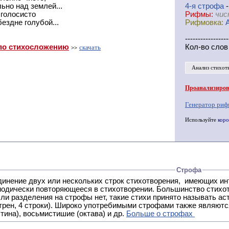
ьно над землей...
4-я
cтрофа
-
 голосисто
Рифмы:
чис
ездне голубой...
Рифмовка:
-----------------
по стихосложению
Кол-во слов
скачать
>>
Анализ стихот
Проанализирова
Генератор риф
Используйте
коро
Строфа
ух или нескольких строк стихотворения, имеющих интонационное сходство или общую систему рифм, и
 нет, такие стихи принято называть астрофическими. Самая популярная строфа в русской поэзии -
трен, 4 строки). Широко употребимыми строфами также являются
тина), восьмистишие (октава) и др.
Больше о строфах