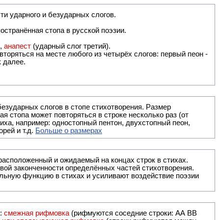
ти ударного и безударных слогов.
остранённая стопа в русской поэзии.
),
анапест
(ударный слог третий).
вторяться на месте любого из четырёх слогов: первый пеон -
к далее.
безударных слогов в стопе стихотворения. Размер
ая стопа может повторяться в строке несколько раз (от
тиха, например: одностопный пентон, двухстопный пеон,
рей и т.д.
Больше о размерах
ак правило, расположенный и ожидаемый на концах строк в стихах.
вой законченности определённых частей стихотворения.
льную функцию в стихах и усиливают воздействие поэзии
и:
смежная рифмовка
(рифмуются соседние строки: AA ВВ