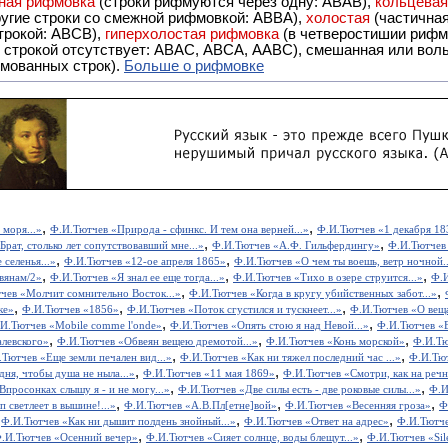
ная рифмовка
(строки рифмуются через одну: ABAB),
кольцева
ерез две другие строки со смежной рифмовкой: ABBA),
холостая
(частична
строкой: АBCB),
гиперхолостая рифмовка
(в четверостишии рифма
 ABAC, ABCA, AABC), смешанная или вольная рифмовка (рифмовка в сложных строфах с различными
мованных строк).
Больше о рифмовке
,
,
 моря...»
Ф.И.Тютчев «Природа - сфинкс. И тем она верней...»
Ф.И.Тютчев «1 декабря 18
,
,
рат, столько лет сопутствовавший мне...»
Ф.И.Тютчев «А.Ф. Гильфердингу»
Ф.И.Тютчев
,
,
селенья...»
Ф.И.Тютчев «12-ое апреля 1865»
Ф.И.Тютчев «О чем ты воешь, ветр ночной..
,
,
,
вянам/2»
Ф.И.Тютчев «Я знал ее еще тогда...»
Ф.И.Тютчев «Тихо в озере струится...»
Ф.И
,
,
чев «Молчит сомнительно Восток...»
Ф.И.Тютчев «Когда в кругу убийственных забот...»
,
,
,
ке»
Ф.И.Тютчев «1856»
Ф.И.Тютчев «Поток сгустился и тускнеет...»
Ф.И.Тютчев «О веща
,
,
И.Тютчев «Mobile соmmе l'onde»
Ф.И.Тютчев «Опять стою я над Невой...»
Ф.И.Тютчев «Во
,
,
,
алевского»
Ф.И.Тютчев «Обвеян вещею дремотой...»
Ф.И.Тютчев «Конь морской»
Ф.И.Тю
,
,
Тютчев «Еще земли печален вид...»
Ф.И.Тютчев «Как ни тяжел последний час ...»
Ф.И.Тют
,
,
ня, чтобы душа не ныла...»
Ф.И.Тютчев «11 мая 1869»
Ф.И.Тютчев «Смотри, как на речн
,
,
просонках слышу я - и не могу...»
Ф.И.Тютчев «Две силы есть - две роковые силы...»
Ф.И
,
,
,
 светлеет в вышине!...»
Ф.И.Тютчев «А.В.Пл[етне]вой»
Ф.И.Тютчев «Весенняя гроза»
Ф
,
,
,
Ф.И.Тютчев «Как ни дышит полдень знойный...»
Ф.И.Тютчев «Ответ на адрес»
Ф.И.Тютче
,
,
.И.Тютчев «Осенний вечер»
Ф.И.Тютчев «Сияет солнце, воды блещут...»
Ф.И.Тютчев «Sil