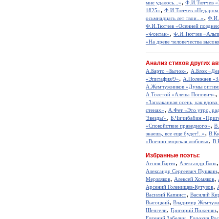
,
мне удалось...»
Ф.И.Тютчев «
,
1825»
Ф.И.Тютчев «Недаром 
,
осьмнадцать лет твои...»
Ф.И.
Ф.И.Тютчев «Осенней позднею
,
«Фонтан»
Ф.И.Тютчев «Альп
«На древе человечества высоко
Анализ стихов других ав
,
А.Барто «Бычок»
А.Блок «Де
,
«Эпитафия/9»
А.Полежаев «З
А.Жемчужников «Думы оптим
,
А.Толстой «Алеша Попович»
«Заплаканная осень, как вдова.
,
стенах»
А.Фет «Это утро, рад
,
'Звезды'»
Б.Чичибабин «Приг
,
«Спокойствие праведного»
В
,
знаешь, все еще будет!..»
В.К
,
«Военно-морская любовь»
В.
Избранные поэты:
,
Агния Барто
Александр Блок
Александр Сергеевич Пушкин
,
,
Мерзляков
Алексей Хомяков
,
Арсений Голенищев-Кутузов
,
Василий Капнист
Василий Ки
,
Высоцкий
Владимир Жемчуж
,
Шенгели
Григорий Поженян
,
Евгений Забелин
Евдокия Ро