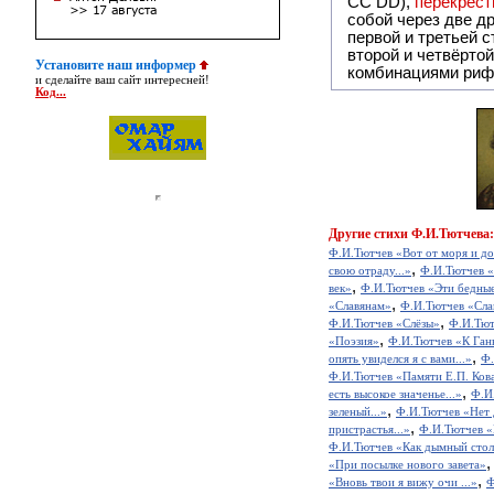
СС DD),
перекрёст
собой ч
первой и третьей 
второй и четвёртой строкой отсутствует:
Установите наш информер
комбинациями риф
и сделайте ваш сайт интересней!
Код...
Другие
стихи Ф.И.Тютчева:
Ф.И.Тютчев «Вот от моря и до
,
свою отраду...»
Ф.И.Тютчев «Б
,
век»
Ф.И.Тютчев «Эти бедные 
,
«Славянам»
Ф.И.Тютчев «Сла
,
Ф.И.Тютчев «Слёзы»
Ф.И.Тют
,
«Поэзия»
Ф.И.Тютчев «К Ган
,
опять увиделся я с вами...»
Ф.
Ф.И.Тютчев «Памяти Е.П. Ков
,
есть высокое значенье...»
Ф.И.
,
зеленый...»
Ф.И.Тютчев «Нет д
,
пристрастья...»
Ф.И.Тютчев «В
Ф.И.Тютчев «Как дымный столп
«При посылке нового завета»
,
«Вновь твои я вижу очи ...»
Ф