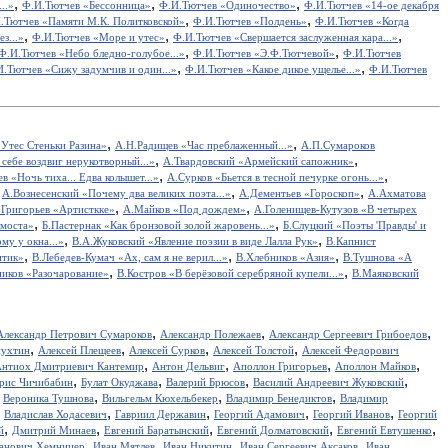
,
,
,
..»
Ф.И.Тютчев «Бессонница»
Ф.И.Тютчев «Одиночество»
Ф.И.Тютчев «14-ое декабря
,
,
.Тютчев «Памяти М.К. Политковской»
Ф.И.Тютчев «Полдень»
Ф.И.Тютчев «Когда
,
,
,
з...»
Ф.И.Тютчев «Море и утес»
Ф.И.Тютчев «Свершается заслуженная кара...»
,
,
Ф.И.Тютчев «Небо бледно-голубое...»
Ф.И.Тютчев «Э.Ф.Тютчевой»
Ф.И.Тютчев
,
,
И.Тютчев «Сижу задумчив и один...»
Ф.И.Тютчев «Какое дикое ущелье...»
Ф.И.Тютчев
,
,
Утес Cтеньки Разина»
А.Н.Радищев «Час преблаженный...»
А.П.Сумароков
,
,
себе воздвиг нерукотворный...»
А.Твардовский «Армейский сапожник»
,
,
в «Ночь тиха... Едва колышет...»
А.Сурков «Бьется в тесной печурке огонь...»
,
,
,
А.Вознесенский «Почему два великих поэта...»
А.Дементьев «Гороскоп»
А.Ахматова
,
,
.Григорьев «Артисткке»
А.Майков «Под дождем»
А.Голенищев-Кутузов «В четырех
,
,
 моста»
Б.Пастернак «Как бронзовой золой жаровень...»
Б.Слуцкий «Поэты 'Правды' и
,
,
у у окна...»
В.А.Жуковский «Явление поэзии в виде Лалла Рук»
В.Капнист
,
,
,
итик»
В.Лебедев-Кумач «Ах, сам я не верил...»
В.Хлебников «Азия»
В.Тушнова «А
,
,
иков «Разочарование»
В.Костров «В берёзовой серебряной купели...»
В.Маяковский
,
,
,
Александр Петрович Сумароков
Александр Полежаев
Александр Сергеевич Грибоедов
,
,
,
,
пухтин
Алексей Плещеев
Алексей Сурков
Алексей Толстой
Алексей Федорович
,
,
,
,
нтиох Дмитриевич Кантемир
Антон Дельвиг
Аполлон Григорьев
Аполлон Майков
,
,
,
,
рис Чичибабин
Булат Окуджава
Валерий Брюсов
Василий Андреевич Жуковский
,
,
,
,
Вероника Тушнова
Вильгельм Кюхельбекер
Владимир Бенедиктов
Владимир
,
,
,
,
,
Владислав Ходасевич
Гавриил Державин
Георгий Адамович
Георгий Иванов
Георгий
,
,
,
,
,
й
Дмитрий Минаев
Евгений Баратынский
Евгений Долматовский
Евгений Евтушенко
,
,
,
,
анович Хемницер
Иван Мятлев
Иван Никитин
Иван Сергеевич Аксаков
Иван