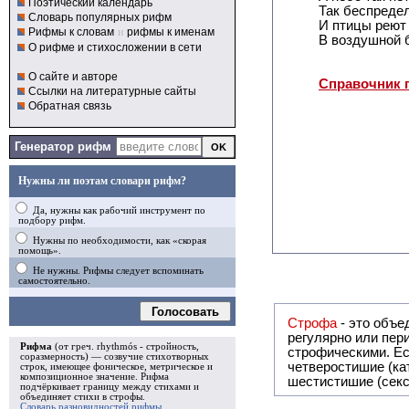
Поэтический календарь
Так беспредел
Словарь популярных рифм
И птицы реют
Рифмы к словам
и
рифмы к именам
В воздушной б
О рифме и стихосложении в сети
О сайте и авторе
Справочник 
Ссылки на литературные сайты
Обратная связь
Генератор рифм
Нужны ли поэтам словари рифм?
Да, нужны как рабочий инструмент по
подбору рифм.
Нужны по необходимости, как «скорая
помощь».
Не нужны. Рифмы следует вспоминать
самостоятельно.
Голосовать
Строфа
- это объединение дв
регулярно или периодически повторяющееся в стихотворении. Большинство стихотворений делятся на строфы и т.о. являются
Рифма
(от греч. rhythmós - стройность,
строфическими. Если разделения на строфы
соразмерность) — созвучие стихотворных
четверостишие (ка
строк, имеющее фоническое, метрическое и
композиционное значение.
Рифма
шестистишие (секс
подчёркивает границу между стихами и
объединяет стихи в
строфы
.
Словарь разновидностей рифмы