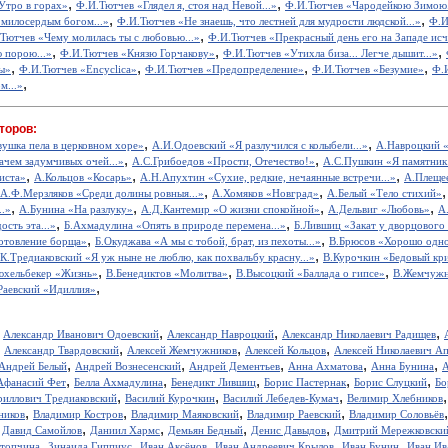
,
,
Утро в горах»
Ф.И.Тютчев «Глядел я, стоя над Невой...»
Ф.И.Тютчев «Чародейкою Зимою.
,
,
милосердым богом...»
Ф.И.Тютчев «Не знаешь, что лестней для мудрости людской...»
Ф.И
,
Тютчев «Чему молилась ты с любовью...»
Ф.И.Тютчев «Прекрасный день его на Западе исче
,
,
,
 порою...»
Ф.И.Тютчев «Князю Горчакову»
Ф.И.Тютчев «Утихла биза... Легче дышит...»
,
,
,
,
ы»
Ф.И.Тютчев «Encyclica»
Ф.И.Тютчев «Предопределение»
Ф.И.Тютчев «Безумие»
Ф.
,
м...»
торов:
,
,
вушка пела в церковном хоре»
А.И.Одоевский «Я разлучился с колыбели...»
А.Навроцкий «
,
,
ачем задумчивых очей...»
А.С.Грибоедов «Прости, Отечество!»
А.С.Пушкин «Я памятник 
,
,
,
иста»
А.Кольцов «Косарь»
А.Н.Апухтин «Сухие, редкие, нечаянные встречи...»
А.Плещее
,
,
А.Ф.Мерзляков «Среди долины ровныя...»
А.Хомяков «Новград»
А.Белый «Тело стихий»
,
,
,
,
..»
А.Бунина «На разлуку»
А.Д.Кантемир «О жизни спокойной»
А.Дельвиг «Любовь»
А
,
,
ость эта...»
Б.Ахмадулина «Опять в природе перемена...»
Б.Лившиц «Закат у дворцового
,
,
отовление борща»
Б.Окуджава «А мы с тобой, брат, из пехоты...»
В.Брюсов «Хорошо одном
,
.К.Тредиаковский «Я уж ныне не люблю, как похвальбу красну...»
В.Курочкин «Бедовый кр
,
,
,
юхельбекер «Жизнь»
В.Бенедиктов «Молитва»
В.Высоцкий «Баллада о гипсе»
В.Жемчужн
,
Раевский «Идиллия»
,
,
,
,
Александр Иванович Одоевский
Александр Навроцкий
Александр Николаевич Радищев
,
,
,
,
Александр Твардовский
Алексей Жемчужников
Алексей Кольцов
Алексей Николаевич А
,
,
,
,
,
Андрей Белый
Андрей Вознесенский
Андрей Дементьев
Анна Ахматова
Анна Бунина
А
,
,
,
,
,
Афанасий Фет
Белла Ахмадулина
Бенедикт Лившиц
Борис Пастернак
Борис Слуцкий
Бо
,
,
,
риллович Тредиаковский
Василий Курочкин
Василий Лебедев-Кумач
Велимир Хлебников
,
,
,
,
ников
Владимир Костров
Владимир Маяковский
Владимир Раевский
Владимир Соловьёв
,
,
,
,
,
Давид Самойлов
Даниил Хармс
Демьян Бедный
Денис Давыдов
Дмитрий Мережковски
,
,
,
,
,
стопчина
Зинаида Гиппиус
Иван Аксёнов
Иван Андреевич Крылов
Иван Бунин
Иван Ив