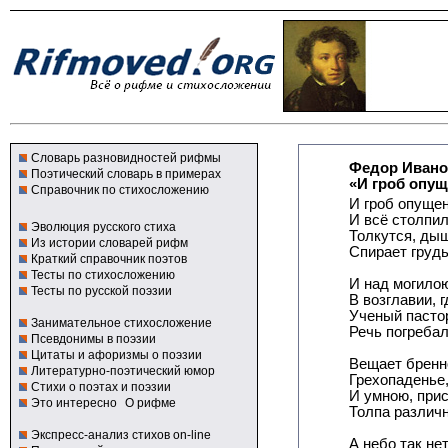
Словарь разновидностей рифмы
Федор Ивано
Поэтический словарь в примерах
«И гроб опуще
Справочник по стихосложению
И гроб опущен
И всё столпило
Эволюция русского стиха
Толкутся, дыш
Из истории словарей рифм
Спирает грудь
Краткий справочник поэтов
Тесты по стихосложению
И над могило
Тесты по русской поэзии
В возглавии, г
Ученый пастор
Занимательное стихосложение
Речь погребал
Псевдонимы в поэзии
Цитаты и афоризмы о поэзии
Вещает бренн
Литературно-поэтический юмор
Грехопаденье,
Стихи о поэтах и поэзии
И умною, при
Это интересно
О рифме
Толпа различн
Экспресс-анализ стихов on-line
А небо так не