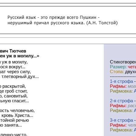
вич Тютчев
н уж в могилу...»
 уж в могилу,
Cтихотворе
ся вокруг...
Размер:
чет
ат через силу,
Стопа:
двухс
 тлетворный дух...
-----------------
1-я
cтрофа
-
ю раскрытой,
Рифмы:
мог
де гроб стоит,
Рифмовка:
, сановитый,
ьную гласит...
2-я
cтрофа
-
Рифмы:
рас
ость человечью,
Рифмовка:
 кровь Христа...
стойной речью
3-я
cтрофа
-
о занята...
Рифмы:
чел
Рифмовка:
тленно-чисто,