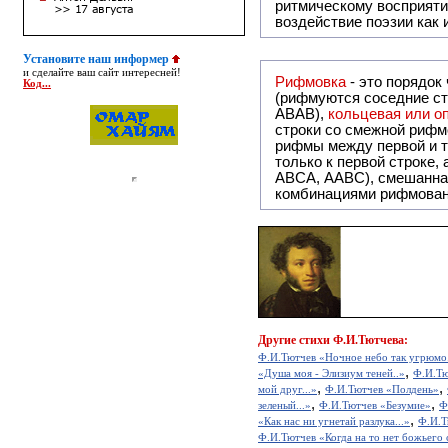
ритмическому восприяти
воздействие поэзии как
Установите наш информер
и сделайте ваш сайт интересней!
Рифмовка
- это порядок
Код...
(рифмуются соседние ст
ABAB),
кольцевая или 
строки со смежной рифм
рифмы между первой и т
только к первой строке,
ABCA, AABC), смешанная или вольная рифмовка (рифмовка в сложных строфах с различными
комбинациями рифмован
Другие
стихи Ф.И.Тютчева:
Ф.И.Тютчев «Ночное небо так угрюмо.
,
«Душа моя - Элизиум теней..»
Ф.И.Тю
,
,
мой друг...»
Ф.И.Тютчев «Полдень»
,
,
зеленый...»
Ф.И.Тютчев «Безумие»
Ф
,
«Как нас ни угнетай разлука...»
Ф.И.Т
Ф.И.Тютчев «Когда на то нет божьего с