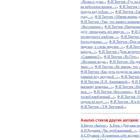
,
«Волна и дума»
Ф.И.Тютчев «Гус на 
,
на небосклон взошла...»
Ф.И.Тютчев «
,
покуда над тобою...»
Ф.И.Тютчев «Гля
,
град...»
Ф.И.Тютчев «Обвеян вещею д
Ф.И.Тютчев «Увы, что нашего незнанья
,
«Бессонница»
Ф.И.Тютчев «Напрасный 
,
друг, пятнадцать лет минуло...»
Ф.И.Т
,
посмертного альбома...»
Ф.И.Тютчев 
,
богослуженье...»
Ф.И.Тютчев «При по
,
людские, о слезы людские...»
Ф.И.Тютч
,
народа...»
Ф.И.Тютчев «День вечереет,
,
«Славянам/2»
Ф.И.Тютчев «Из Гёте»
,
«Весенние воды»
Ф.И.Тютчев «На дре
,
твои...»
Ф.И.Тютчев «Не знаешь, что л
Ф.И.Тютчев «Как дочь родную на закла
,
равнине вод лазурной...»
Ф.И.Тютчев «
,
Ф.И.Тютчев «Е.Н. Анненковой»
Ф.И.Т
,
высшему покорны...»
Ф.И.Тютчев «Не 
,
,
моя...»
Ф.И.Тютчев «Бессоница»
Ф.И
,
тоской влюбленный...»
Ф.И.Тютчев «Не
,
сидела на полу...»
Ф.И.Тютчев «И в бо
,
Ф.И.Тютчев «Э.Ф.Тютчевой»
Анализ стихов других авторов:
,
А.Барто «Бычок»
А.Блок «Девушка пе
,
А.Н.Радищев «Час преблаженный...»
А.С.Пушкин «Я памятник себе воздвиг
,