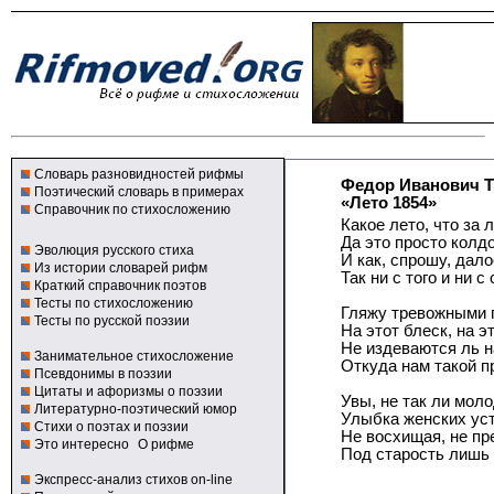
Словарь разновидностей рифмы
Федор Иванович 
Поэтический словарь в примерах
«Лето 1854»
Справочник по стихосложению
Какое лето, что за л
Да это просто колдо
Эволюция русского стиха
И как, спрошу, дало
Из истории словарей рифм
Так ни с того и ни с 
Краткий справочник поэтов
Тесты по стихосложению
Гляжу тревожными 
Тесты по русской поэзии
На этот блеск, на эт
Не издеваются ль 
Занимательное стихосложение
Откуда нам такой пр
Псевдонимы в поэзии
Цитаты и афоризмы о поэзии
Увы, не так ли мол
Литературно-поэтический юмор
Улыбка женских уст 
Стихи о поэтах и поэзии
Не восхищая, не пр
Это интересно
О рифме
Под старость лишь 
Экспресс-анализ стихов on-line