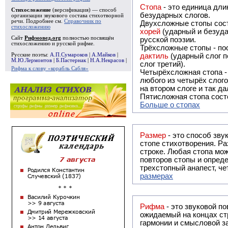
Стопа
- это единица дли
Стихосложение
(версификация) — способ
безударных слогов.
организации звукового состава стихотворной
речи. Подробнее см.
Справочник по
Двухсложные стопы сост
стихосложению
хорей
(ударный и безуда
Сайт
Рифмовед.org
полностью посвящён
русской поэзии.
стихосложению и русской рифме.
Трёхсложные стопы - пос
Русские поэты:
А.П.Сумароков
|
А.Майков
|
дактиль
(ударный слог п
М.Ю.Лермонтов
|
Б.Пастернак
|
Н.А.Некрасов
|
слог третий).
Рифма к слову «корабль Сабля»
Четырёхсложная стопа 
любого из четырёх слого
на втором слоге и так да
Пятисложная стопа состо
Больше о стопах
Размер
- это способ зву
стопе стихотворения. Ра
строке. Любая стопа мож
повторов стопы и опреде
трехстопный анапест, че
размерах
Рифма
- это звуковой повтор, традиционно используемый в поэзии и, как прав
ожидаемый на концах ст
гармонии и смысловой з