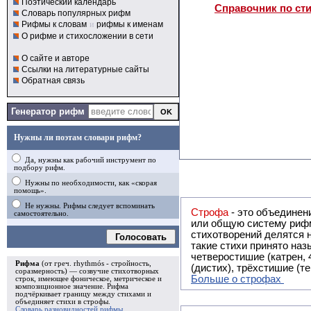
Поэтический календарь
Справочник по ст
Словарь популярных рифм
Рифмы к словам
и
рифмы к именам
О рифме и стихосложении в сети
О сайте и авторе
Ссылки на литературные сайты
Обратная связь
Генератор рифм
Нужны ли поэтам словари рифм?
Да, нужны как рабочий инструмент по
подбору рифм.
Нужны по необходимости, как «скорая
помощь».
Не нужны. Рифмы следует вспоминать
Строфа
- это объединение двух и
самостоятельно.
или общую систему рифм, и регулярно или периодически п
стихотворений делятся на строфы и т.о. являются строфическими. Ес
Голосовать
такие стихи принято называть астрофическими. Самая популярная строфа в русской поэзии -
четверостишие (катрен,
Рифма
(от греч. rhythmós - стройность,
(дистих), трёхстишие (т
соразмерность) — созвучие стихотворных
Больше о строфах
строк, имеющее фоническое, метрическое и
композиционное значение.
Рифма
подчёркивает границу между стихами и
объединяет стихи в
строфы
.
Словарь разновидностей рифмы