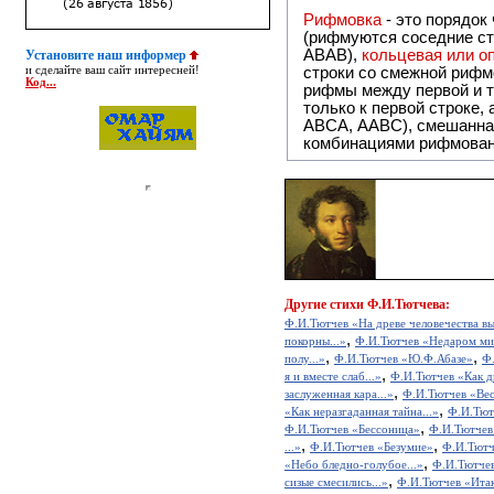
Рифмовка
- это порядок
(рифмуются соседние ст
ABAB),
кольцевая или 
Установите наш информер
и сделайте ваш сайт интересней!
строки со смежной рифм
Код...
рифмы между первой и т
только к первой строке,
ABCA, AABC), смешанная или вольная рифмовка (рифмовка в сложных строфах с различными
комбинациями рифмован
Другие
стихи Ф.И.Тютчева:
Ф.И.Тютчев «На древе человечества вы
,
покорны...»
Ф.И.Тютчев «Недаром ми
,
,
полу...»
Ф.И.Тютчев «Ю.Ф.Абазе»
Ф.
,
я и вместе слаб...»
Ф.И.Тютчев «Как ды
,
заслуженная кара...»
Ф.И.Тютчев «Ве
,
«Как неразгаданная тайна...»
Ф.И.Тютч
,
Ф.И.Тютчев «Бессоница»
Ф.И.Тютчев 
,
,
...»
Ф.И.Тютчев «Безумие»
Ф.И.Тютч
,
«Небо бледно-голубое...»
Ф.И.Тютче
,
сизые смесились...»
Ф.И.Тютчев «Итак,