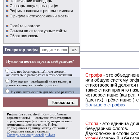
Поэтический календарь
Словарь популярных рифм
Рифмы к словам
и
рифмы к именам
О рифме и стихосложении в сети
О сайте и авторе
Ссылки на литературные сайты
Обратная связь
Генератор рифм
Нужно ли поэтам изучать своё ремесло?
Да, профессиональный поэт должен
Строфа
- это объединение двух и
основательно разбираться в стихосложении.
или общую систему рифм, и регулярно или периодически п
Нет, поэзия - свободный полёт мысли, и
стихотворений делятся на строфы и т.о. являются строфическими. Ес
учиться этому нет необходимости.
такие стихи принято называть астрофическими. Самая популярная строфа в русской поэзии -
Нужно знать основы для общего развития.
четверостишие (катрен,
(дистих), трёхстишие (т
Голосовать
Больше о строфах
Рифма
(от греч. rhythmós - стройность,
соразмерность) — созвучие стихотворных
строк, имеющее фоническое, метрическое и
Стопа
- это единица дли
композиционное значение.
Рифма
безударных слогов.
подчёркивает границу между стихами и
объединяет стихи в
строфы
.
Двухсложные стопы сост
Словарь разновидностей рифмы
хорей
(ударный и безуда