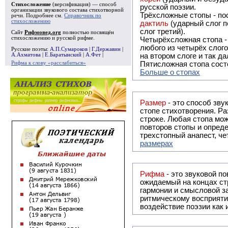
Стихосложение
(версификация) — способ
русской поэзии.
организации звукового состава стихотворной
Трёхсложные стопы - пос
речи. Подробнее см.
Справочник по
стихосложению
дактиль
(ударный слог п
слог третий).
Сайт
Рифмовед.org
полностью посвящён
стихосложению и русской рифме.
Четырёхсложная стопа 
любого из четырёх слого
Русские поэты:
А.П.Сумароков
|
Г.Державин
|
А.Ахматова
|
Е.Баратынский
|
А.Фет
|
на втором слоге и так да
Рифма к слову «расслабиться»
Пятисложная стопа состо
Больше о стопах
Размер
- это способ зву
стопе стихотворения. Ра
строке. Любая стопа мож
повторов стопы и опреде
трехстопный анапест, че
размерах
Рифма
- это звуковой повтор, традиционно используемый в поэзии и, как прав
ожидаемый на концах ст
гармонии и смысловой з
ритмическому восприяти
воздействие поэзии как