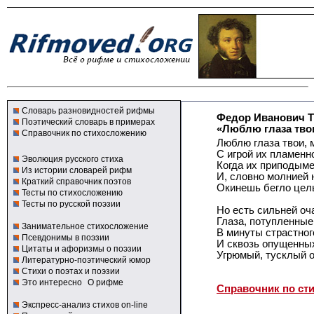
Словарь разновидностей рифмы
Федор Иванович 
Поэтический словарь в примерах
«Люблю глаза твои,
Справочник по стихосложению
Люблю глаза твои, м
С игрой иx пламенн
Эволюция русского стиха
Когда иx приподым
Из истории словарей рифм
И, словно молнией 
Краткий справочник поэтов
Окинешь бегло целый
Тесты по стихосложению
Тесты по русской поэзии
Но есть сильней оч
Глаза, потупленные
Занимательное стихосложение
В минуты страстног
Псевдонимы в поэзии
И сквозь опущенны
Цитаты и афоризмы о поэзии
Угрюмый, тусклый о
Литературно-поэтический юмор
Стихи о поэтах и поэзии
Это интересно
О рифме
Справочник по ст
Экспресс-анализ стихов on-line