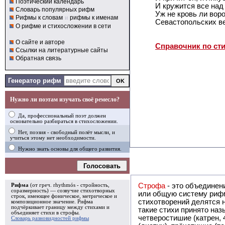
Поэтический календарь
И кружится все над 
Словарь популярных рифм
Уж не кровь ли вор
Рифмы к словам
и
рифмы к именам
Севастопольских в
О рифме и стихосложении в сети
О сайте и авторе
Справочник по ст
Ссылки на литературные сайты
Обратная связь
Генератор рифм
Нужно ли поэтам изучать своё ремесло?
Да, профессиональный поэт должен
основательно разбираться в стихосложении.
Нет, поэзия - свободный полёт мысли, и
учиться этому нет необходимости.
Нужно знать основы для общего развития.
Голосовать
Строфа
- это объединение двух и
Рифма
(от греч. rhythmós - стройность,
соразмерность) — созвучие стихотворных
или общую систему рифм, и регулярно или периодически п
строк, имеющее фоническое, метрическое и
стихотворений делятся на строфы и т.о. являются строфическими. Ес
композиционное значение.
Рифма
подчёркивает границу между стихами и
такие стихи принято называть астрофическими. Самая популярная строфа в русской поэзии -
объединяет стихи в
строфы
.
четверостишие (катрен,
Словарь разновидностей рифмы