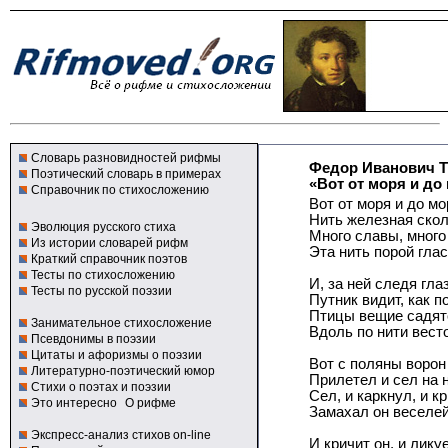
Словарь разновидностей рифмы
Федор Иванович 
Поэтический словарь в примерах
«Вот от моря и до 
Справочник по стихосложению
Вот от моря и до мо
Нить железная скол
Эволюция русского стиха
Много славы, много
Из истории словарей рифм
Эта нить порой глас
Краткий справочник поэтов
Тесты по стихосложению
И, за ней следя гла
Тесты по русской поэзии
Путник видит, как п
Птицы вещие садят
Занимательное стихосложение
Вдоль по нити вест
Псевдонимы в поэзии
Цитаты и афоризмы о поэзии
Вот с поляны ворон
Литературно-поэтический юмор
Прилетел и сел на 
Стихи о поэтах и поэзии
Сел, и каркнул, и 
Это интересно
О рифме
Замахал он веселей
Экспресс-анализ стихов on-line
И кричит он, и ликуе