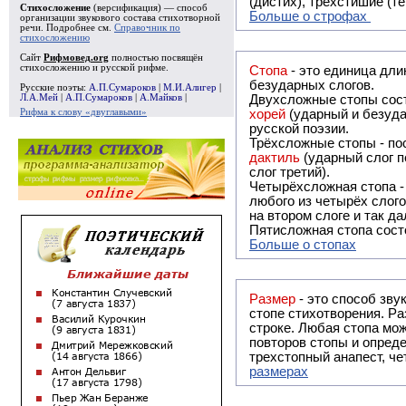
(дистих), трёхстишие (т
Стихосложение
(версификация) — способ
Больше о строфах
организации звукового состава стихотворной
речи. Подробнее см.
Справочник по
стихосложению
Сайт
Рифмовед.org
полностью посвящён
стихосложению и русской рифме.
Стопа
- это единица дли
безударных слогов.
Русские поэты:
А.П.Сумароков
|
М.И.Алигер
|
Л.А.Мей
|
А.П.Сумароков
|
А.Майков
|
Двухсложные стопы сост
Рифма к слову «двуглавыми»
хорей
(ударный и безуда
русской поэзии.
Трёхсложные стопы - пос
дактиль
(ударный слог п
слог третий).
Четырёхсложная стопа 
любого из четырёх слого
на втором слоге и так да
Пятисложная стопа состо
Больше о стопах
Размер
- это способ зву
стопе стихотворения. Ра
строке. Любая стопа мож
повторов стопы и опреде
трехстопный анапест, че
размерах