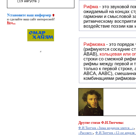
Рифма
- это звуковой повтор, традиционно используемый в поэзии и, как прав
ожидаемый на концах ст
Установите наш информер
гармонии и смысловой з
и сделайте ваш сайт интересней!
ритмическому восприяти
Код...
воздействие поэзии как
Рифмовка
- это порядок
(рифмуются соседние ст
ABAB),
кольцевая или 
строки со смежной рифм
рифмы между первой и т
только к первой строке,
ABCA, AABC), смешанная или вольная рифмовка (рифмовка в сложных строфах с различными
комбинациями рифмован
Другие
стихи Ф.И.Тютчева:
Ф.И.Тютчев «Зима недаром злится...»
,
«Рассвет»
Ф.И.Тютчев «12-ое апреля