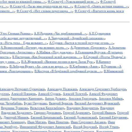
,
,
 бог меня из влажной глины...»
Ф.Сологуб «Ускользающей цели...»
Ф.Сологуб
,
,
,
т...»
Ф.Сологуб «Ты ко мне приходила не раз...»
Ф.Сологуб «Опять ночная тишина...»
,
,
емноте...»
Ф.Сологуб «Нет словам переговора...»
Ф.Сологуб «Влачится жизнь моя в
,
,
Утес Cтеньки Разина»
А.Н.Радищев «Час преблаженный...»
А.П.Сумароков
,
,
себе воздвиг нерукотворный...»
А.Твардовский «Армейский сапожник»
,
,
в «Ночь тиха... Едва колышет...»
А.Сурков «Бьется в тесной печурке огонь...»
,
,
,
А.Вознесенский «Почему два великих поэта...»
А.Дементьев «Гороскоп»
А.Ахматова
,
,
.Григорьев «Артисткке»
А.Майков «Под дождем»
А.Голенищев-Кутузов «В четырех
,
,
 моста»
Б.Пастернак «Как бронзовой золой жаровень...»
Б.Слуцкий «Поэты 'Правды' и
,
,
у у окна...»
В.А.Жуковский «Явление поэзии в виде Лалла Рук»
В.Капнист
,
,
,
итик»
В.Лебедев-Кумач «Ах, сам я не верил...»
В.Хлебников «Азия»
В.Тушнова «А
,
,
иков «Разочарование»
В.Костров «В берёзовой серебряной купели...»
В.Маяковский
,
,
,
Александр Петрович Сумароков
Александр Полежаев
Александр Сергеевич Грибоедов
,
,
,
,
пухтин
Алексей Плещеев
Алексей Сурков
Алексей Толстой
Алексей Федорович
,
,
,
,
нтиох Дмитриевич Кантемир
Антон Дельвиг
Аполлон Григорьев
Аполлон Майков
,
,
,
,
рис Чичибабин
Булат Окуджава
Валерий Брюсов
Василий Андреевич Жуковский
,
,
,
,
Вероника Тушнова
Вильгельм Кюхельбекер
Владимир Бенедиктов
Владимир
,
,
,
,
,
Владислав Ходасевич
Гавриил Державин
Георгий Адамович
Георгий Иванов
Георгий
,
,
,
,
,
й
Дмитрий Минаев
Евгений Баратынский
Евгений Долматовский
Евгений Евтушенко
,
,
,
,
анович Хемницер
Иван Мятлев
Иван Никитин
Иван Сергеевич Аксаков
Иван
,
,
,
,
ья Эренбург
Иннокентий Фёдорович Анненский
Иосиф Бродский
Иосиф Уткин
,
,
,
ншенкин
Константин Дмитриевич Бальмонт
Константин Симонов
Константин