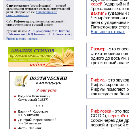
хорей
(ударный и б
Стихосложение
(версификация) — способ
Трёхсложные стопы
организации звукового состава стихотворной
речи. Подробнее см.
Справочник по
дактиль
(ударный с
стихосложению
Четырёхсложная с
Сайт
Рифмовед.org
полностью посвящён
пеон с ударением н
стихосложению и русской рифме.
Пятисложная стопа
Русские поэты:
А.П.Сумароков
|
Ф.И.Тютчев
|
Больше о стопах
В.Маяковский
|
К.Д.Бальмонт
|
П.А.Вяземский
|
Рифма к слову «звезда»
Размер
- это спосо
стихотворения повт
одного до восьми,
трехстопный анапе
Рифма
Рифма
скрепляет с
Рифмы
помогают р
как искусства бла
Рифмовка
- это по
СС DD),
перекрёст
собой ч
первой и третьей 