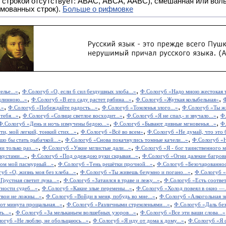
 ABAC, ABCA, AABC), смешанная или вольная рифмовка (рифмовка в сложных строфах с различными
мованных строк).
Больше о рифмовке
,
,
лье...»
Ф.Сологуб «О, если б сил бездушных злоба...»
Ф.Сологуб «Надо мною жестокая т
,
,
,
линною...»
Ф.Сологуб «В его саду растет рябина...»
Ф.Сологуб «Жуткая колыбельная»
Ф
,
,
,
.»
Ф.Сологуб «Побеждайте радость...»
Ф.Сологуб «Томленья злого...»
Ф.Сологуб «Ты жи
,
,
,
тебя...»
Ф.Сологуб «Солнце светлое восходит...»
Ф.Сологуб «Я не спал,- и звучало...»
Ф.
,
,
Ф.Сологуб «День и ночь измучены бедою...»
Ф.Сологуб «Бывают дивные мгновенья...»
Ф.
,
,
ти, мой легкий, тонкий стих...»
Ф.Сологуб «Всё во всем»
Ф.Сологуб «Не думай, что это б
,
,
о бы стать рыбачкой...»
Ф.Сологуб «Снова покачнулись томные качели...»
Ф.Сологуб «
,
,
 только раз...»
Ф.Сологуб «Узкие мглистые дали...»
Ф.Сологуб «Я - бог таинственного м
,
,
кустами...»
Ф.Сологуб «Под одеждою руки скрывая...»
Ф.Сологуб «Огни далекие багровы
,
,
ом мой пасмурный...»
Ф.Сологуб «Тень решётки прочной...»
Ф.Сологуб «Безочарованност
,
,
уб «О, жизнь моя без хлеба...»
Ф.Сологуб «Ты живешь безумно и погано...»
Ф.Сологуб «
,
,
Грустная светит луна...»
Ф.Сологуб «Затаился в траве и лежу...»
Ф.Сологуб «Есть соответс
,
,
ности судеб...»
Ф.Сологуб «Какие злые перемены...»
Ф.Сологуб «Холод повеял в окно —.
,
,
вои не ложны...»
Ф.Сологуб «Войди в меня, побудь во мне...»
Ф.Сологуб «Алкогольная зы
,
,
от минута прощальная...»
Ф.Сологуб «Различными стремленьями...»
Ф.Сологуб «Даль без
,
,
ь...»
Ф.Сологуб «За мельканьем волшебных узоров...»
Ф.Сологуб «Все эти ваши слова...»
,
,
огуб «Не люблю, не обольщаюсь...»
Ф.Сологуб «Я иду от дома к дому...»
Ф.Сологуб «Я с