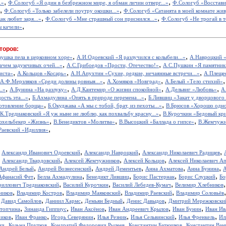
,
,
.»
Ф.Сологуб «Я один в безбрежном мире, я обман личин отверг...»
Ф.Сологуб «Восставил
,
,
Ф.Сологуб «Только забелели поутру окошки...»
Ф.Сологуб «Сатанята в моей комнате живу
,
,
к любит заря...»
Ф.Сологуб «Мне страшный сон приснился...»
Ф.Сологуб «Не трогай в т
,
 качели»
торов:
,
,
вушка пела в церковном хоре»
А.И.Одоевский «Я разлучился с колыбели...»
А.Навроцкий «
,
,
ачем задумчивых очей...»
А.С.Грибоедов «Прости, Отечество!»
А.С.Пушкин «Я памятник 
,
,
,
иста»
А.Кольцов «Косарь»
А.Н.Апухтин «Сухие, редкие, нечаянные встречи...»
А.Плещее
,
,
А.Ф.Мерзляков «Среди долины ровныя...»
А.Хомяков «Новград»
А.Белый «Тело стихий»
,
,
,
,
..»
А.Бунина «На разлуку»
А.Д.Кантемир «О жизни спокойной»
А.Дельвиг «Любовь»
А
,
,
ость эта...»
Б.Ахмадулина «Опять в природе перемена...»
Б.Лившиц «Закат у дворцового
,
,
отовление борща»
Б.Окуджава «А мы с тобой, брат, из пехоты...»
В.Брюсов «Хорошо одном
,
.К.Тредиаковский «Я уж ныне не люблю, как похвальбу красну...»
В.Курочкин «Бедовый кр
,
,
,
юхельбекер «Жизнь»
В.Бенедиктов «Молитва»
В.Высоцкий «Баллада о гипсе»
В.Жемчужн
,
Раевский «Идиллия»
,
,
,
,
Александр Иванович Одоевский
Александр Навроцкий
Александр Николаевич Радищев
,
,
,
,
Александр Твардовский
Алексей Жемчужников
Алексей Кольцов
Алексей Николаевич А
,
,
,
,
,
Андрей Белый
Андрей Вознесенский
Андрей Дементьев
Анна Ахматова
Анна Бунина
А
,
,
,
,
,
Афанасий Фет
Белла Ахмадулина
Бенедикт Лившиц
Борис Пастернак
Борис Слуцкий
Бо
,
,
,
риллович Тредиаковский
Василий Курочкин
Василий Лебедев-Кумач
Велимир Хлебников
,
,
,
,
ников
Владимир Костров
Владимир Маяковский
Владимир Раевский
Владимир Соловьёв
,
,
,
,
,
Давид Самойлов
Даниил Хармс
Демьян Бедный
Денис Давыдов
Дмитрий Мережковски
,
,
,
,
,
стопчина
Зинаида Гиппиус
Иван Аксёнов
Иван Андреевич Крылов
Иван Бунин
Иван Ив
,
,
,
,
,
,
иков
Иван Франко
Игорь Северянин
Илья Резник
Илья Сельвинский
Илья Френкель
Ил
,
,
,
,
ич
Козьма Прутков
Кондратий Федорович Рылеев
Константин Батюшков
Константин Ва