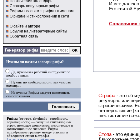
Поэтический календарь
И все далек о
Словарь популярных рифм
Его святой Ер
Рифмы к словам
и
рифмы к именам
О рифме и стихосложении в сети
Справочник 
О сайте и авторе
Ссылки на литературные сайты
Обратная связь
Генератор рифм
Нужны ли поэтам словари рифм?
Да, нужны как рабочий инструмент по
подбору рифм.
Нужны по необходимости, как «скорая
помощь».
Не нужны. Рифмы следует вспоминать
Строфа
- это объединение дв
самостоятельно.
регулярно или периодически повторяющееся в стихотворении. Большинство стихотворений делятся на строфы и т.о. являются
строфическими. Если разделения на строфы
Голосовать
четверостишие (ка
шестистишие (секс
Рифма
(от греч. rhythmós - стройность,
соразмерность) — созвучие стихотворных
строк, имеющее фоническое, метрическое и
композиционное значение.
Рифма
подчёркивает границу между стихами и
Стопа
- это едини
объединяет стихи в
строфы
.
Двухсложные стопы
Словарь разновидностей рифмы