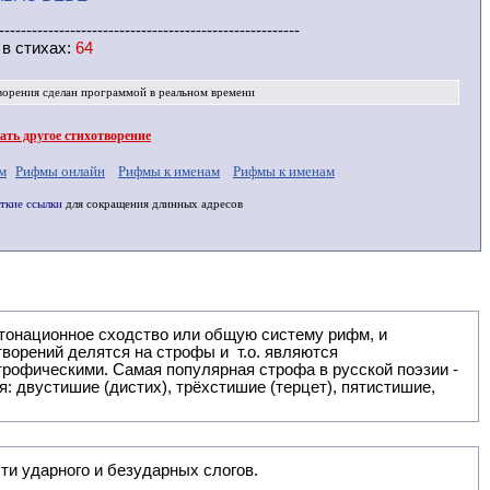
-------------------------------------------------------
 в
стихах
:
64
ворения
сделан программой в реальном времени
ть другое стихотворение
м
Рифмы онлайн
Рифмы к именам
Рифмы к именам
ткие ссылки
для сокращения длинных адресов
: двустишие (дистих), трёхстишие (терцет), пятистишие,
ти ударного и безударных слогов.