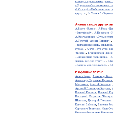
в толпу с приветливою речью..
«Приучив себя к мечтаньям...»
Ф.Сологуб «Люби меня ясно, ка
,
кругу...»
Ф.Сологуб «Чертовы
Анализ стихов других ав
,
А.Барто «Бычок»
А.Блок «Де
,
«Эпитафия/9»
А.Полежаев «З
А.Жемчужников «Думы оптим
,
А.Толстой «Алеша Попович»
«Заплаканная осень, как вдова.
,
стенах»
А.Фет «Это утро, рад
,
'Звезды'»
Б.Чичибабин «Приг
,
«Спокойствие праведного»
В
,
знаешь, все еще будет!..»
В.К
,
«Военно-морская любовь»
В.
Избранные поэты:
,
Агния Барто
Александр Блок
Александр Сергеевич Пушкин
,
,
Мерзляков
Алексей Хомяков
,
Арсений Голенищев-Кутузов
,
Василий Капнист
Василий Ки
,
Высоцкий
Владимир Жемчуж
,
Шенгели
Григорий Поженян
,
Евгений Забелин
Евдокия Ро
,
Сергеевич Тургенев
Иван Сур
Ипполит Федорович Богданов