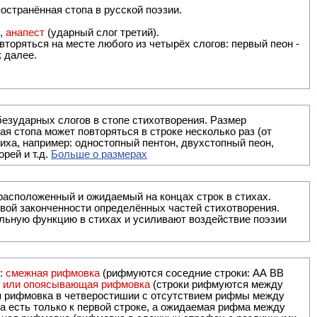
остранённая стопа в русской поэзии.
),
анапест
(ударный слог третий).
вторяться на месте любого из четырёх слогов: первый пеон -
к далее.
безударных слогов в стопе стихотворения. Размер
ая стопа может повторяться в строке несколько раз (от
тиха, например: одностопный пентон, двухстопный пеон,
рей и т.д.
Больше о размерах
ак правило, расположенный и ожидаемый на концах строк в стихах.
вой законченности определённых частей стихотворения.
льную функцию в стихах и усиливают воздействие поэзии
и:
смежная рифмовка
(рифмуются соседние строки: AA ВВ
я или опоясывающая рифмовка
(строки рифмуются между
я рифмовка в четверостишии с отсутствием рифмы между
 есть только к первой строке, а ожидаемая рифма между