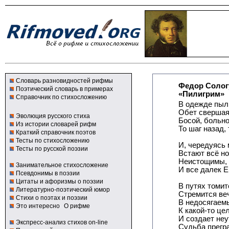
Словарь разновидностей рифмы
Федор Солог
Поэтический словарь в примерах
«Пилигрим»
Справочник по стихосложению
В одежде пыл
Обет свершая,
Эволюция русского стиха
Босой, больно
Из истории словарей рифм
То шаг назад, 
Краткий справочник поэтов
Тесты по стихосложению
И, чередуясь 
Тесты по русской поэзии
Встают всё но
Неистощимы, 
Занимательное стихосложение
И все далек Е
Псевдонимы в поэзии
Цитаты и афоризмы о поэзии
В путях томи
Литературно-поэтический юмор
Стремится ве
Стихи о поэтах и поэзии
В недосягаем
Это интересно
О рифме
К какой-то це
И создает не
Экспресс-анализ стихов on-line
Судьба прегр