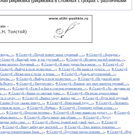
,
,
,
вердь...»
Ф.Сологуб «Порой повеет запах странный,...»
Ф.Сологуб «Ариадна»
,
,
.Сологуб «Каждый день, в час урочный...»
Ф.Сологуб «Из мира чахлой нищеты...»
,
,
зни захотел, безумный...»
Ф.Сологуб «Я лицо укрыл бы в маске...»
Ф.Сологуб «О
,
,
Сологуб «Выйди в поле полночное...»
Ф.Сологуб «Не нашел я дороги...»
Ф.Сологуб
,
,
Сологуб «Келья моя и тесна, и темна...»
Ф.Сологуб «Дождь неугомонный...»
,
,
ерезы...»
Ф.Сологуб «Выйди в поле полночное...»
Ф.Сологуб «Не ужасай меня
,
,
,
На Волге»
Ф.Сологуб «Творчество»
Ф.Сологуб «Блажен, кто пьет напиток трезвый...»
,
,
ира...»
Ф.Сологуб «Если б я был к счастью приневолен...»
Ф.Сологуб «Ах, лягушки по
,
,
...»
Ф.Сологуб «Какие-то светлые девы...»
Ф.Сологуб «На песке прихотливых
,
,
ь и скуку...»
Ф.Сологуб «Выпил чарку, выпил две...»
Ф.Сологуб «Путь мой трудный,
,
,
Словно бусы, сказки нижут...»
Ф.Сологуб «Невольный труд...»
Ф.Сологуб «Лиловато-
,
,
,
твия во всем...»
Ф.Сологуб «Рифма»
Ф.Сологуб «Трепещет робкая осина...»
,
,
,
..»
Ф.Сологуб «Простая песенка»
Ф.Сологуб «Я рано вышел на дорогу...»
Ф.Сологуб
,
,
бкая вьюга...»
Ф.Сологуб «Надо мною, как облако...»
Ф.Сологуб «Другу
,
,
мерна, небо сине...»
Ф.Сологуб «Порос травой мой узкий двор...»
Ф.Сологуб
,
,
,
Ф.Сологуб «Вижу зыбку над могилой...»
Ф.Сологуб «Злое земное томленье...»
,
,
озидал пленительные были...»
Ф.Сологуб «Грустные взоры склоняя...»
Ф.Сологуб «Иди