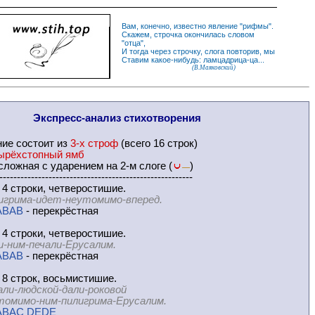
Вам, конечно, известно
явление
"
рифмы
".
Скажем,
строчка
окончилась словом
"
отца
",
И
тогда
через строчку, слога повторив, мы
Ставим какое-нибудь: ламцадрица-ца...
(В.Маяковский)
Экспресс-
анализ стихотворения
ние
состоит из
3-х строф
(всего 16 строк)
ырёхстопный ямб
ложная с ударением на 2-м слоге (
)
—
-------------------------------------------------------
 4 строки, четверостишие.
игрима-идет-неутомимо-вперед.
ABAB
- перекрёстная
 4 строки, четверостишие.
и-ним-печали-Ерусалим.
ABAB
- перекрёстная
 8 строк, восьмистишие.
али-людской-дали-роковой
о-ним-пилигрима-Ерусалим.
ABAC DEDE