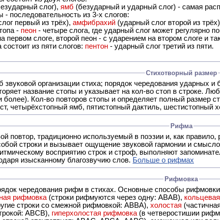
езударный слог),
ямб
(безударный и ударный слог) - самая расп
 - последовательность из 3-х слогов:
лог первый из трёх),
амфибрахий
(ударный слог второй из трёх
топа -
пеон
- четыре слога, где ударный слог может регулярно по
а первом слоге, второй пеон - с ударением на втором слоге и та
 состоит из пяти слогов:
пентон
- ударный слог третий из пяти.
Стихотворный размер
б звуковой организации стиха; порядок чередования ударных и 
оряет название стопы и указывает на кол-во стоп в строке. Люб
 и более). Кол-во повторов стопы и определяет полный размер с
ст, четырёхстопный ямб, пятистопный дактиль, шестистопный хо
Рифма
- это звуковой повтор, традиционно используемый в поэзии и, к
обой строки и вызывает ощущение звуковой гармонии и смысло
итмическому восприятию строк и строф, выполняют запоминате
годаря изысканному благозвучию слов.
Больше о рифмах
Рифмовка
рядок чередования рифм в стихах. Основные способы рифмовк
ная рифмовка
(строки рифмуются через одну: ABAB),
кольцева
ерез две другие строки со смежной рифмовкой: ABBA),
холостая
(частична
строкой: АBCB),
гиперхолостая рифмовка
(в четверостишии рифма