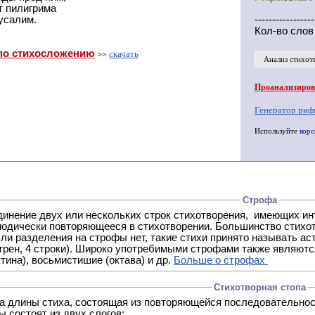
т пилигрима
усалим.
-----------------
Кол-во слов
по стихосложению
скачать
>>
Анализ стихот
Проанализирова
Генератор риф
Используйте
коро
Строфа
ух или нескольких строк стихотворения, имеющих интонационное сходство или общую систему рифм, и
 нет, такие стихи принято называть астрофическими. Самая популярная строфа в русской поэзии -
трен, 4 строки). Широко употребимыми строфами также являются
тина), восьмистишие (октава) и др.
Больше о строфах
Стихотворная стопа
ца длины стиха, состоящая из повторяющейся последовательнос
 состоят из двух слогов: