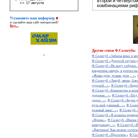
второй и четвёртой строкой отсутствует:
комбинациями риф
Установите наш информер
и сделайте ваш сайт интересней!
Код...
Другие
стихи Ф.Сологуба:
Ф.Сологуб «Забыты вино и весе
Ф.Сологуб «Дорогой скучно-д
Ф.Сологуб «Не могу собрать..
владычица смерть, я роптал на 
,
«Живы дети, только дети,...»
Ф.Сологуб «Ликуй, звени, блес
,
угрозой...»
Ф.Сологуб «Хорош
Ф.Сологуб «Блаженство в жизни
,
дорожке...»
Ф.Сологуб «Под 
,
дорог...»
Ф.Сологуб «Беден д
,
путь мой длинный...»
Ф.Солог
,
розовый закат...»
Ф.Сологуб «
Ф.Сологуб «Я испытал преврат
,
«Ирина»
Ф.Сологуб «Имена т
,
неведомому...»
Ф.Сологуб «В
«Язычница! Как можно сочетат
,
Ф.Сологуб «Проселок»
Ф.Сол