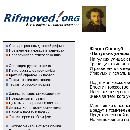
Словарь разновидностей рифмы
Федор Сологуб
Поэтический словарь в примерах
«На гулких улицах
Справочник по стихосложению
На гулких улицах 
Трепещут крылья ро
Эволюция русского стиха
И развернулись ве
Из истории словарей рифм
Угрюмых и печальн
Краткий справочник поэтов
Тесты по стихосложению
Под яркой маской з
Тесты по русской поэзии
Блестит торжествен
Идет, вся в черное 
Занимательное стихосложение
Жена за тем, кого уж
Псевдонимы в поэзии
Цитаты и афоризмы о поэзии
Мальчишки с песне
Литературно-поэтический юмор
Бредут в томитель
Стихи о поэтах и поэзии
Пред колесницей п
Это интересно
О рифме
Но им покойника не
Экспресс-анализ стихов on-line