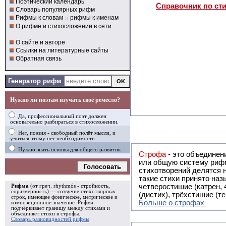
Поэтический календарь
Справочник по ст
Словарь популярных рифм
Рифмы к словам
и
рифмы к именам
О рифме и стихосложении в сети
О сайте и авторе
Ссылки на литературные сайты
Обратная связь
Генератор рифм
Нужно ли поэтам изучать своё ремесло?
Да, профессиональный поэт должен
основательно разбираться в стихосложении.
Нет, поэзия - свободный полёт мысли, и
учиться этому нет необходимости.
Нужно знать основы для общего развития.
Строфа
- это объединение двух и
или общую систему рифм, и регулярно или периодически п
Голосовать
стихотворений делятся на строфы и т.о. являются строфическими. Ес
такие стихи принято называть астрофическими. Самая популярная строфа в русской поэзии -
четверостишие (катрен,
Рифма
(от греч. rhythmós - стройность,
соразмерность) — созвучие стихотворных
(дистих), трёхстишие (т
строк, имеющее фоническое, метрическое и
Больше о строфах
композиционное значение.
Рифма
подчёркивает границу между стихами и
объединяет стихи в
строфы
.
Словарь разновидностей рифмы