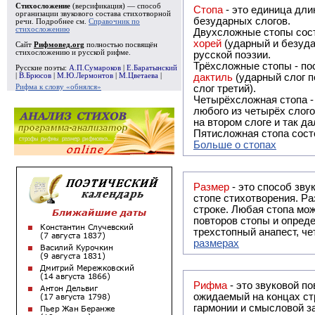
Стихосложение
(версификация) — способ
Стопа
- это единица дли
организации звукового состава стихотворной
безударных слогов.
речи. Подробнее см.
Справочник по
стихосложению
Двухсложные стопы сост
хорей
(ударный и безуда
Сайт
Рифмовед.org
полностью посвящён
стихосложению и русской рифме.
русской поэзии.
Трёхсложные стопы - пос
Русские поэты:
А.П.Сумароков
|
Е.Баратынский
|
В.Брюсов
|
М.Ю.Лермонтов
|
М.Цветаева
|
дактиль
(ударный слог п
Рифма к слову «обнялся»
слог третий).
Четырёхсложная стопа 
любого из четырёх слого
на втором слоге и так да
Пятисложная стопа состо
Больше о стопах
Размер
- это способ зву
стопе стихотворения. Ра
строке. Любая стопа мож
повторов стопы и опреде
трехстопный анапест, че
размерах
Рифма
- это звуковой повтор, традиционно используемый в поэзии и, как прав
ожидаемый на концах ст
гармонии и смысловой з