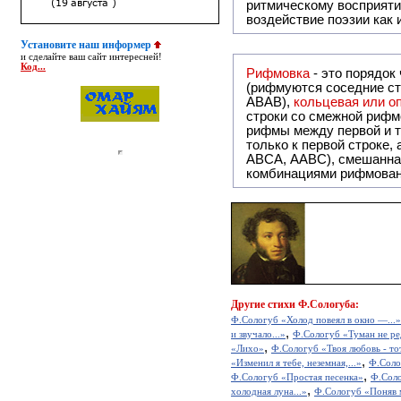
ритмическому восприяти
воздействие поэзии как
Установите наш информер
и сделайте ваш сайт интересней!
Код...
Рифмовка
- это порядок
(рифмуются соседние ст
ABAB),
кольцевая или 
строки со смежной рифм
рифмы между первой и т
только к первой строке,
ABCA, AABC), смешанная или вольная рифмовка (рифмовка в сложных строфах с различными
комбинациями рифмован
Другие
стихи Ф.Сологуба:
Ф.Сологуб «Холод повеял в окно —...»
,
и звучало...»
Ф.Сологуб «Туман не ред
,
«Лихо»
Ф.Сологуб «Твоя любовь - тот
,
«Изменил я тебе, неземная,...»
Ф.Соло
,
Ф.Сологуб «Простая песенка»
Ф.Соло
,
холодная луна...»
Ф.Сологуб «Поняв 