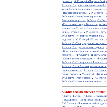
,
речью...»
Ф.Сологуб «Я один в безбре
Ф.Сологуб «День и ночь измучены бед
звени, блести, мой легкий, тонкий стих.
,
«Недотыкомка серая...»
Ф.Сологуб «
,
Ф.Сологуб «Какие злые перемены...»
,
бессонные взоры...»
Ф.Сологуб «Выйд
,
«Стихия Александра Блока ...»
Ф.Соло
,
лесенке...»
Ф.Сологуб «Баллада о выс
,
ночной отраден...»
Ф.Сологуб «Есть с
Ф.Сологуб «Не поверь лукавой лжи...»
,
родную...»
Ф.Сологуб «Стоит пора го
Ф.Сологуб «Там, где улицы так гулки..
,
Ф.Сологуб «Грустная светит луна...»
«Восставил бог меня из влажной глины.
,
темноте...»
Ф.Сологуб «Я часть загадк
,
«Солнце светлое восходит...»
Ф.Солог
Ф.Сологуб «Из мира чахлой нищеты...
Ф.Сологуб «Любви неодолима сила...»
,
расцветающие...»
Ф.Сологуб «Имена т
,
грохот колес...»
Ф.Сологуб «Ты ко мне
,
Ф.Сологуб «Расточитель»
Ф.Сологуб 
Ф.Сологуб «Ночь настанет, и опять...»
Анализ стихов других авторов:
,
А.Барто «Бычок»
А.Блок «Девушка пе
,
А.Н.Радищев «Час преблаженный...»
А.С.Пушкин «Я памятник себе воздвиг
,