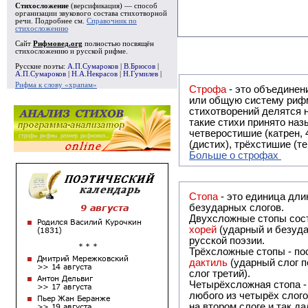
Стихосложение
(версификация) — способ
организации звукового состава стихотворной
речи. Подробнее см.
Справочник по
стихосложению
Сайт
Рифмовед.org
полностью посвящён
стихосложению и русской рифме.
Русские поэты:
А.П.Сумароков
|
В.Брюсов
|
А.П.Сумароков
|
Н.А.Некрасов
|
Н.Гумилев
|
Рифма к слову «храпам»
Строфа
- это объединение двух и
или общую систему рифм, и регулярно или периодически п
стихотворений делятся на строфы и т.о. являются строфическими. Ес
такие стихи принято называть астрофическими. Самая популярная строфа в русской поэзии -
четверостишие (катрен,
(дистих), трёхстишие (т
Больше о строфах
Стопа
- это единица дли
безударных слогов.
Двухсложные стопы сост
хорей
(ударный и безуда
русской поэзии.
Трёхсложные стопы - пос
дактиль
(ударный слог п
слог третий).
Четырёхсложная стопа 
любого из четырёх слого
на втором слоге и так да