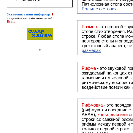
Пятисложная стопа состо
Больше о стопах
Установите наш информер
и сделайте ваш сайт интересней!
Код...
Размер
- это способ зву
стопе стихотворения. Ра
строке. Любая стопа мож
повторов стопы и опреде
трехстопный анапест, че
размерах
Рифма
- это звуковой повтор, традиционно используемый в поэзии и, как прав
ожидаемый на концах ст
гармонии и смысловой з
ритмическому восприяти
воздействие поэзии как
Рифмовка
- это порядок
(рифмуются соседние ст
ABAB),
кольцевая или 
строки со смежной рифм
рифмы между первой и т
только к первой строке,