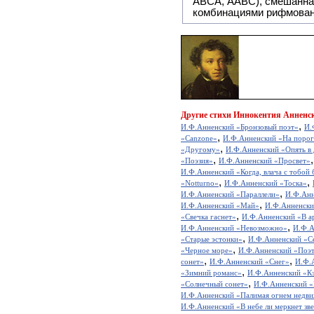
ABCA, AABC), смешанная или вольная рифмовка (рифмовка в сложных строфах с различными
комбинациями рифмован
Другие
стихи Иннокентия Анненск
,
И.Ф.Анненский «Бронзовый поэт»
И.
,
«Canzone»
И.Ф.Анненский «На порог
,
«Другому»
И.Ф.Анненский «Опять в
,
«Поэзия»
И.Ф.Анненский «Просвет»
И.Ф.Анненский «Когда, влача с тобой 
,
,
«Notturno»
И.Ф.Анненский «Тоска»
,
И.Ф.Анненский «Параллели»
И.Ф.Анн
,
И.Ф.Анненский «Май»
И.Ф.Анненск
,
«Свечка гаснет»
И.Ф.Анненский «В ар
,
И.Ф.Анненский «Невозможно»
И.Ф.А
,
«Старые эстонки»
И.Ф.Анненский «С
,
«Черное море»
И.Ф.Анненский «Поэ
,
,
сонет»
И.Ф.Анненский «Снег»
И.Ф.
,
«Зимний романс»
И.Ф.Анненский «Кэ
,
«Солнечный сонет»
И.Ф.Анненский «
И.Ф.Анненский «Палимая огнем недвиж
И.Ф.Анненский «В небе ли меркнет звез