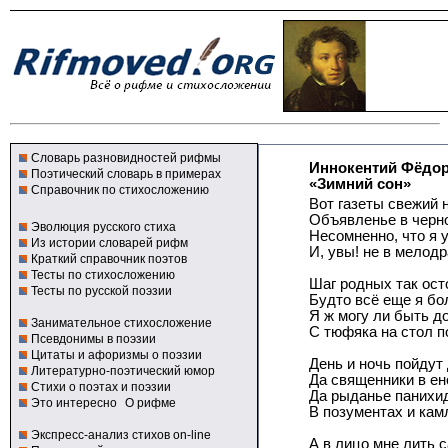
Словарь разновидностей рифмы
Иннокентий Фёдо
Поэтический словарь в примерах
«Зимний сон»
Справочник по стихосложению
Вот газеты свежий 
Объявленье в черно
Эволюция русского стиха
Несомненно, что я 
Из истории словарей рифм
И, увы! не в мелодр
Краткий справочник поэтов
Тесты по стихосложению
Шаг родных так ост
Тесты по русской поэзии
Будто всё еще я бо
Я ж могу ли быть д
Занимательное стихосложение
С тюфяка на стол 
Псевдонимы в поэзии
Цитаты и афоризмы о поэзии
День и ночь пойдут
Литературно-поэтический юмор
Да священники в ен
Стихи о поэтах и поэзии
Да рыданье панихи
Это интересно
О рифме
В позументах и кам
Экспресс-анализ стихов on-line
А в лицо мне лить