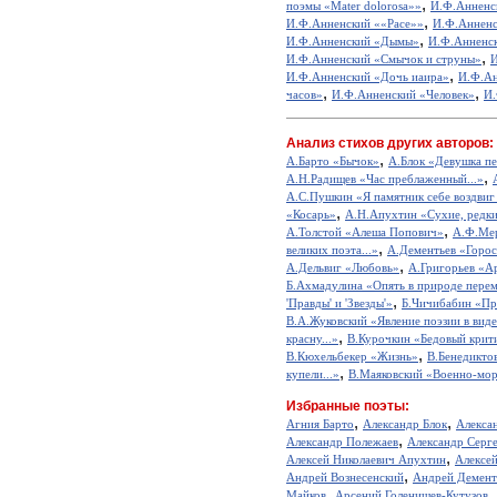
,
поэмы «Mater dolorosa»»
И.Ф.Анненс
,
И.Ф.Анненский ««Рace»»
И.Ф.Анненс
,
И.Ф.Анненский «Дымы»
И.Ф.Анненск
,
И.Ф.Анненский «Смычок и струны»
И
,
И.Ф.Анненский «Дочь иаира»
И.Ф.Ан
,
,
часов»
И.Ф.Анненский «Человек»
И.
Анализ стихов других авторов:
,
А.Барто «Бычок»
А.Блок «Девушка пе
,
А.Н.Радищев «Час преблаженный...»
А.С.Пушкин «Я памятник себе воздвиг
,
«Косарь»
А.Н.Апухтин «Сухие, редкие
,
А.Толстой «Алеша Попович»
А.Ф.Мер
,
великих поэта...»
А.Дементьев «Горос
,
А.Дельвиг «Любовь»
А.Григорьев «А
Б.Ахмадулина «Опять в природе перем
,
'Правды' и 'Звезды'»
Б.Чичибабин «Пр
В.А.Жуковский «Явление поэзии в виде
,
красну...»
В.Курочкин «Бедовый крит
,
В.Кюхельбекер «Жизнь»
В.Бенедикто
,
купели...»
В.Маяковский «Военно-мор
Избранные поэты:
,
,
Агния Барто
Александр Блок
Алекса
,
Александр Полежаев
Александр Серг
,
Алексей Николаевич Апухтин
Алексе
,
Андрей Вознесенский
Андрей Демент
,
,
Майков
Арсений Голенищев-Кутузов