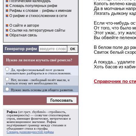
Поэтический календарь
Копоть велено канд
Словарь популярных рифм
Да в молчаньи нап
Рифмы к словам
и
рифмы к именам
Лязгать дьякону ка
О рифме и стихосложении в сети
Если что-нибудь ос
О сайте и авторе
От того, что было м
Ссылки на литературные сайты
Этот ужас, эту жал
Обратная связь
Вы обвейте пелено
В белом поле до ра
Генератор рифм
Свиток белый схоро
Нужно ли поэтам изучать своё ремесло?
А покуда... удалите
Хоть басов из кабин
Да, профессиональный поэт должен
основательно разбираться в стихосложении.
Нет, поэзия - свободный полёт мысли, и
Справочник по ст
учиться этому нет необходимости.
Нужно знать основы для общего развития.
Голосовать
Рифма
(от греч. rhythmós - стройность,
соразмерность) — созвучие стихотворных
строк, имеющее фоническое, метрическое и
композиционное значение.
Рифма
подчёркивает границу между стихами и
объединяет стихи в
строфы
.
Словарь разновидностей рифмы