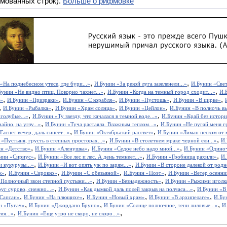
мованных строк).
Больше о рифмовке
,
,
«На поднебесном утесе, где бури...»
И.Бунин «За рекой луга зазеленели...»
И.Бунин «Светл
,
,
Бунин «Не видно птиц. Покорно чахнет...»
И.Бунин «Когда на темный город сходит...»
И.
,
,
,
,
,
»
И.Бунин «Призраки»
И.Бунин «С корабля»
И.Бунин «Пустошь»
И.Бунин «В цирке»
,
,
,
,
И.Бунин «Рыбалка»
И.Бунин «Храм солнца»
И.Бунин «Цейлон»
И.Бунин «В полночь вы
,
,
 голубые...»
И.Бунин «Ту звезду, что качалася в темной воде...»
И.Бунин «Край без истории.
,
,
йно, на углу...»
И.Бунин «Туча растаяла. Влажным теплом...»
И.Бунин «Не пугай меня г
,
,
аснет вечер, даль синеет...»
И.Бунин «Октябрьский рассвет»
И.Бунин «Лиман песком от м
,
,
«Пустыня, грусть в степных просторах...»
И.Бунин «В столетнем мраке черной ели...»
И.
,
,
,
н «Детство»
И.Бунин «Аленушка»
И.Бунин «Седое небо надо мной...»
И.Бунин «Одино
,
,
,
нин «Сириус»
И.Бунин «Все лес и лес. А день темнеет...»
И.Бунин «Гробница рахили»
И.
,
,
 кукурузы...»
И.Бунин «И вот опять уж по зарям...»
И.Бунин «В стороне далекой от родно
,
,
,
,
к»
И.Бунин «Сирокко»
И.Бунин «С обезьяной»
И.Бунин «Поэт»
И.Бунин «Ветер осенний
,
,
Полночный звон степной пустыни...»
И.Бунин «Безнадежность»
И.Бунин «Рыжими иголка
,
,
уг сурово, снежно...»
И.Бунин «Как дымкой даль полей закрыв на полчаса...»
И.Бунин «В 
,
,
,
,
Сапсан»
И.Бунин «На плющихе»
И.Бунин «Новый храм»
И.Бунин «В архипелаге»
И.Бу
,
,
,
н «Пугач»
И.Бунин «Джордано Бруно»
И.Бунин «Солнце полночное, тени лиловые...»
И
,
,
ия...»
И.Бунин «Еще утро не скоро, не скоро...»