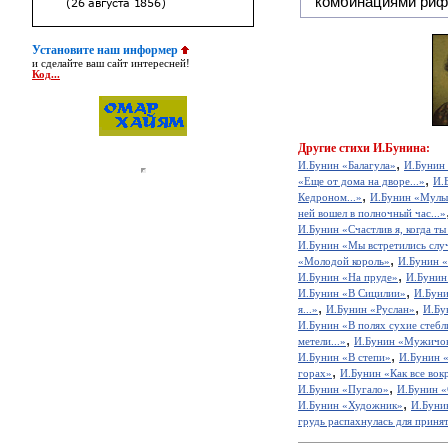
комбинациями риф
Установите наш информер
и сделайте ваш сайт интересней!
Код...
Другие
стихи И.Бунина:
,
И.Бунин «Балагула»
И.Бунин 
,
«Еще от дома на дворе...»
И.
,
Кедроном...»
И.Бунин «Мулы
ней вошел в полночный час...»
И.Бунин «Счастлив я, когда ты
И.Бунин «Мы встретились случа
,
«Молодой король»
И.Бунин «Г
,
И.Бунин «На пруде»
И.Бунин 
,
И.Бунин «В Сицилии»
И.Буни
,
,
я...»
И.Бунин «Руслан»
И.Бу
И.Бунин «В полях сухие стебли
,
метели...»
И.Бунин «Мужичо
,
И.Бунин «В степи»
И.Бунин «
,
горах»
И.Бунин «Как все вокр
,
И.Бунин «Пугало»
И.Бунин «
,
И.Бунин «Художник»
И.Буни
грудь распахнулась для принят