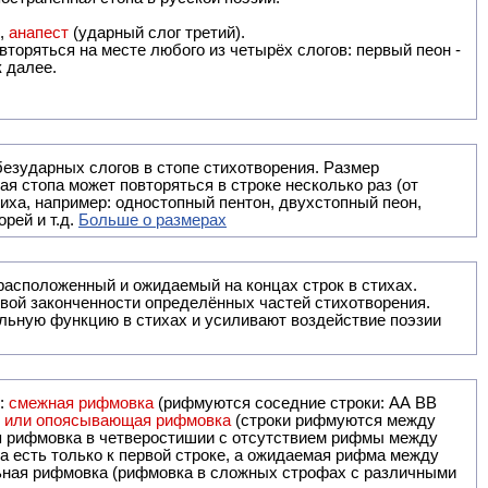
),
анапест
(ударный слог третий).
вторяться на месте любого из четырёх слогов: первый пеон -
к далее.
безударных слогов в стопе стихотворения. Размер
ая стопа может повторяться в строке несколько раз (от
тиха, например: одностопный пентон, двухстопный пеон,
рей и т.д.
Больше о размерах
ак правило, расположенный и ожидаемый на концах строк в стихах.
вой законченности определённых частей стихотворения.
льную функцию в стихах и усиливают воздействие поэзии
и:
смежная рифмовка
(рифмуются соседние строки: AA ВВ
я или опоясывающая рифмовка
(строки рифмуются между
я рифмовка в четверостишии с отсутствием рифмы между
 есть только к первой строке, а ожидаемая рифма между