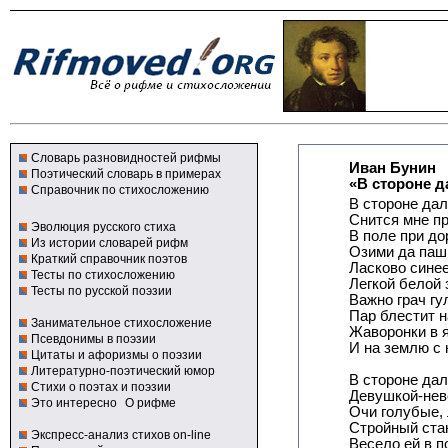
Словарь разновидностей рифмы
Иван Бунин
Поэтический словарь в примерах
«В стороне д
Справочник по стихосложению
В стороне дал
Снится мне пр
Эволюция русского стиха
В поле при до
Из истории словарей рифм
Озими да паш
Краткий справочник поэтов
Ласково синее
Тесты по стихосложению
Легкой белой 
Тесты по русской поэзии
Важно грач гу
Пар блестит н
Занимательное стихосложение
Жаворонки в 
Псевдонимы в поэзии
И на землю с 
Цитаты и афоризмы о поэзии
Литературно-поэтический юмор
В стороне дал
Стихи о поэтах и поэзии
Девушкой-нев
Это интересно
О рифме
Очи голубые, 
Стройный стан
Экспресс-анализ стихов on-line
Весело ей в п