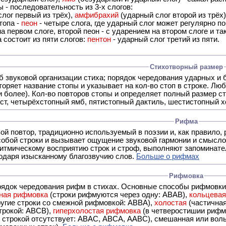
 - последовательность из 3-х слогов:
лог первый из трёх),
амфибрахий
(ударный слог второй из трёх
топа -
пеон
- четыре слога, где ударный слог может регулярно по
а первом слоге, второй пеон - с ударением на втором слоге и та
 состоит из пяти слогов:
пентон
- ударный слог третий из пяти.
Стихотворный размер
б звуковой организации стиха; порядок чередования ударных и 
оряет название стопы и указывает на кол-во стоп в строке. Люб
 и более). Кол-во повторов стопы и определяет полный размер с
ст, четырёхстопный ямб, пятистопный дактиль, шестистопный хо
Рифма
- это звуковой повтор, традиционно используемый в поэзии и, к
обой строки и вызывает ощущение звуковой гармонии и смысло
итмическому восприятию строк и строф, выполняют запоминате
годаря изысканному благозвучию слов.
Больше о рифмах
Рифмовка
рядок чередования рифм в стихах. Основные способы рифмовк
ная рифмовка
(строки рифмуются через одну: ABAB),
кольцева
ерез две другие строки со смежной рифмовкой: ABBA),
холостая
(частична
строкой: АBCB),
гиперхолостая рифмовка
(в четверостишии рифма
 ABAC, ABCA, AABC), смешанная или вольная рифмовка (рифмовка в сложных строфах с различными