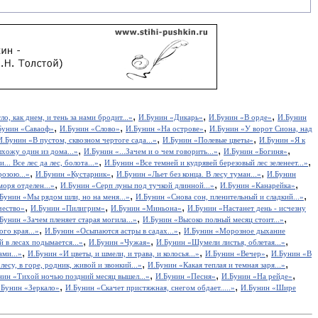
,
,
,
о, как днем, и тень за нами бродит...»
И.Бунин «Дикарь»
И.Бунин «В орде»
И.Бунин
,
,
,
Бунин «Саваоф»
И.Бунин «Слово»
И.Бунин «На острове»
И.Бунин «У ворот Сиона, над
,
,
И.Бунин «В пустом, сквозном чертоге сада...»
И.Бунин «Полевые цветы»
И.Бунин «Я к
,
,
,
хожу один из дома...»
И.Бунин «...Зачем и о чем говорить...»
И.Бунин «Богиня»
,
,
.. Все лес да лес, болота...»
И.Бунин «Все темней и кудрявей березовый лес зеленеет...»
,
,
,
розою...»
И.Бунин «Кустарник»
И.Бунин «Льет без конца. В лесу туман...»
И.Бунин
,
,
,
оря отделен...»
И.Бунин «Серп луны под тучкой длинной...»
И.Бунин «Канарейка»
,
,
Бунин «Мы рядом шли, но на меня...»
И.Бунин «Снова сон, пленительный и сладкий...»
,
,
,
чество»
И.Бунин «Пилигрим»
И.Бунин «Миньона»
И.Бунин «Настанет день - исчезну
,
,
Бунин «Зачем пленяет старая могила...»
И.Бунин «Высоко полный месяц стоит...»
,
,
го края...»
И.Бунин «Осыпаются астры в садах...»
И.Бунин «Морозное дыхание
,
,
,
 в лесах подымается...»
И.Бунин «Чужая»
И.Бунин «Шумели листья, облетая...»
,
,
,
ми...»
И.Бунин «И цветы, и шмели, и трава, и колосья...»
И.Бунин «Вечер»
И.Бунин «В
,
,
лесу, в горе, родник, живой и звонкий...»
И.Бунин «Какая теплая и темная заря...»
,
,
,
нин «Тихой ночью поздний месяц вышел...»
И.Бунин «Песня»
И.Бунин «На рейде»
,
,
.Бунин «Зеркало»
И.Бунин «Скачет пристяжная, снегом обдает.....»
И.Бунин «Шире