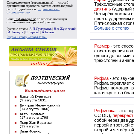
Стихосложение
(версификация) — способ
Трёхсложные стопы
организации звукового состава стихотворной
дактиль
(ударный с
речи. Подробнее см.
Справочник по
стихосложению
Четырёхсложная с
пеон с ударением н
Сайт
Рифмовед.org
полностью посвящён
стихосложению и русской рифме.
Пятисложная стопа
Больше о стопах
Русские поэты:
А.П.Сумароков
|
В.А.Жуковский
|
А.Кольцов
|
С.Черный
|
А.Белый
|
Рифма к слову «спортлото»
Размер
- это спосо
стихотворения повт
одного до восьми,
трехстопный анапе
Рифма
Рифма
скрепляет с
Рифмы
помогают р
как искусства бла
Рифмовка
- это по
СС DD),
перекрёст
собой ч
первой и третьей 
второй и четвёртой строкой отсутствует: