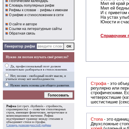
Поэтический календарь
Мил ей край 
Словарь популярных рифм
Мил ей бедный
Рифмы к словам
и
рифмы к именам
И с приветом 
О рифме и стихосложении в сети
На устах улыб
Юности и счас
О сайте и авторе
Ссылки на литературные сайты
Обратная связь
Справочник 
Генератор рифм
Нужно ли поэтам изучать своё ремесло?
Да, профессиональный поэт должен
основательно разбираться в стихосложении.
Нет, поэзия - свободный полёт мысли, и
учиться этому нет необходимости.
Строфа
- это объединение дв
Нужно знать основы для общего развития.
регулярно или периодически повторяющееся в стихотворении. Большинство стихотворений делятся на строфы и т.о. являются
строфическими. Если разделения на строфы
Голосовать
четверостишие (ка
шестистишие (секс
Рифма
(от греч. rhythmós - стройность,
соразмерность) — созвучие стихотворных
строк, имеющее фоническое, метрическое и
композиционное значение.
Рифма
Стопа
- это едини
подчёркивает границу между стихами и
объединяет стихи в
строфы
.
Двухсложные стопы
Словарь разновидностей рифмы
хорей
(ударный и б