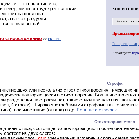
родимый — степь и тишина,
-----------------
 север, мирный труд крестьянский,
Кол-во слов
смотрит на поля она:
ка, а в очах раздумье —
Анализ стихот
тья первая весна!
Проанализирова
по стихосложению
скачать
>>
Генератор риф
Используйте
коро
Строфа
ух или нескольких строк стихотворения, имеющих интонационное сходство или общую систему рифм, и
 нет, такие стихи принято называть астрофическими. Самая популярная строфа в русской поэзии -
трен, 4 строки). Широко употребимыми строфами также являются
тина), восьмистишие (октава) и др.
Больше о строфах
Стихотворная стопа
ца длины стиха, состоящая из повторяющейся последовательнос
 состоят из двух слогов:
езударный слог),
ямб
(безударный и ударный слог) - самая расп