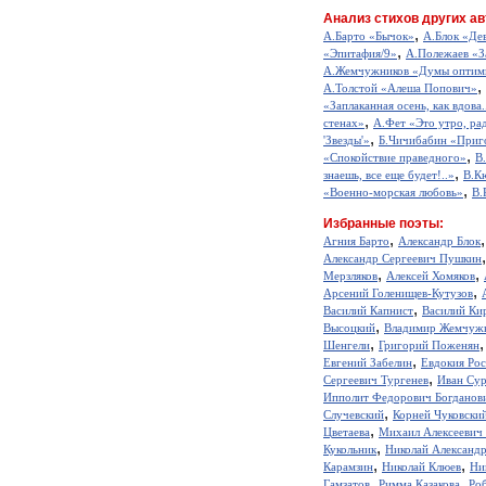
Анализ стихов других ав
,
А.Барто «Бычок»
А.Блок «Де
,
«Эпитафия/9»
А.Полежаев «З
А.Жемчужников «Думы оптим
,
А.Толстой «Алеша Попович»
«Заплаканная осень, как вдова.
,
стенах»
А.Фет «Это утро, рад
,
'Звезды'»
Б.Чичибабин «Приг
,
«Спокойствие праведного»
В
,
знаешь, все еще будет!..»
В.К
,
«Военно-морская любовь»
В.
Избранные поэты:
,
Агния Барто
Александр Блок
Александр Сергеевич Пушкин
,
,
Мерзляков
Алексей Хомяков
,
Арсений Голенищев-Кутузов
,
Василий Капнист
Василий Ки
,
Высоцкий
Владимир Жемчуж
,
Шенгели
Григорий Поженян
,
Евгений Забелин
Евдокия Ро
,
Сергеевич Тургенев
Иван Сур
Ипполит Федорович Богданов
,
Случевский
Корней Чуковски
,
Цветаева
Михаил Алексеевич
,
Кукольник
Николай Александ
,
,
Карамзин
Николай Клюев
Ни
,
,
Гамзатов
Римма Казакова
Ро