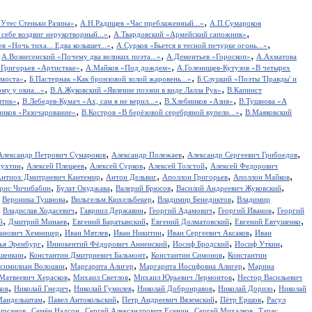
,
,
Утес Cтеньки Разина»
А.Н.Радищев «Час преблаженный...»
А.П.Сумароков
,
,
себе воздвиг нерукотворный...»
А.Твардовский «Армейский сапожник»
,
,
в «Ночь тиха... Едва колышет...»
А.Сурков «Бьется в тесной печурке огонь...»
,
,
,
А.Вознесенский «Почему два великих поэта...»
А.Дементьев «Гороскоп»
А.Ахматова
,
,
.Григорьев «Артисткке»
А.Майков «Под дождем»
А.Голенищев-Кутузов «В четырех
,
,
 моста»
Б.Пастернак «Как бронзовой золой жаровень...»
Б.Слуцкий «Поэты 'Правды' и
,
,
у у окна...»
В.А.Жуковский «Явление поэзии в виде Лалла Рук»
В.Капнист
,
,
,
итик»
В.Лебедев-Кумач «Ах, сам я не верил...»
В.Хлебников «Азия»
В.Тушнова «А
,
,
иков «Разочарование»
В.Костров «В берёзовой серебряной купели...»
В.Маяковский
,
,
,
Александр Петрович Сумароков
Александр Полежаев
Александр Сергеевич Грибоедов
,
,
,
,
пухтин
Алексей Плещеев
Алексей Сурков
Алексей Толстой
Алексей Федорович
,
,
,
,
нтиох Дмитриевич Кантемир
Антон Дельвиг
Аполлон Григорьев
Аполлон Майков
,
,
,
,
рис Чичибабин
Булат Окуджава
Валерий Брюсов
Василий Андреевич Жуковский
,
,
,
,
Вероника Тушнова
Вильгельм Кюхельбекер
Владимир Бенедиктов
Владимир
,
,
,
,
,
Владислав Ходасевич
Гавриил Державин
Георгий Адамович
Георгий Иванов
Георгий
,
,
,
,
,
й
Дмитрий Минаев
Евгений Баратынский
Евгений Долматовский
Евгений Евтушенко
,
,
,
,
анович Хемницер
Иван Мятлев
Иван Никитин
Иван Сергеевич Аксаков
Иван
,
,
,
,
ья Эренбург
Иннокентий Фёдорович Анненский
Иосиф Бродский
Иосиф Уткин
,
,
,
ншенкин
Константин Дмитриевич Бальмонт
Константин Симонов
Константин
,
,
,
симилиан Волошин
Маргарита Алигер
Маргарита Иосифовна Алигер
Марина
,
,
,
Матвеевич Херасков
Михаил Светлов
Михаил Юрьевич Лермонтов
Нестор Васильевич
,
,
,
,
,
ков
Николай Гнедич
Николай Гумилев
Николай Добронравов
Николай Доризо
Николай
,
,
,
,
Мандельштам
Павел Антокольский
Петр Андреевич Вяземский
Пётр Ершов
Расул
,
,
,
,
ирсанов
Семён Надсон
Сергей Александрович Есенин
Сергей Михалков
Тарас