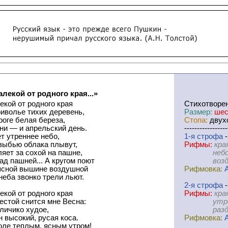
алекой от родного края...»
екой от родного края
Cтихотворе
иволье тихих деревень,
Размер:
шес
роге белая береза,
Стопа:
двухс
ни — и апрельский день.
-----------------
т утреннее небо,
1-я
cтрофа
-
зыбью облака плывут,
Рифмы:
кра
ляет за сохой на пашне,
небо-пл
ад пашней... А кругом поют
воздушн
ясной вышине воздушной
Рифмовка:
неба звонко трели льют.
2-я
cтрофа
-
екой от родного края
Рифмы:
кра
естой снится мне Весна:
утром-ти
личико худое,
раздумь
 высокий, русая коса.
Рифмовка:
оле теплым, ясным утром!