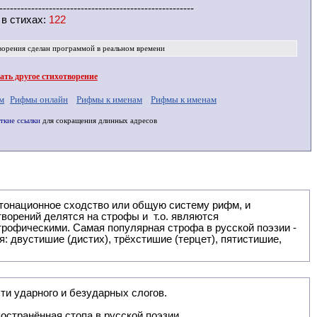
-------------------------------------------------------
 в
стихах
:
122
ворения
сделан программой в реальном времени
ть другое стихотворение
м
Рифмы онлайн
Рифмы к именам
Рифмы к именам
ткие ссылки
для сокращения длинных адресов
: двустишие (дистих), трёхстишие (терцет), пятистишие,
ти ударного и безударных слогов.
остранённая стопа в русской поэзии.