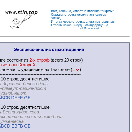
Вам, конечно, известно
явление
"
рифмы
".
Скажем,
строчка
окончилась словом
"
отца
",
И
тогда
через строчку, слога повторив, мы
Ставим какое-нибудь: ламцадрица-ца...
(В.Маяковский)
Экспресс-
анализ стихотворения
ние
состоит из
2-х строф
(всего 20 строк)
тистопный хорей
ложная с ударением на 1-м слоге (
)
—
-------------------------------------------------------
 10 строк, десятистишие.
я-деревень-береза-день
ывут-пашне-поют
ой-льют.
ABCB DEFE GE
 10 строк, десятистишие.
я-Весна-худое-коса
шина-крестьянский-она
е-весна.
ABCD EBFB GB