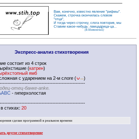
Вам, конечно, известно
явление
"
рифмы
".
Скажем,
строчка
окончилась словом
"
отца
",
И
тогда
через строчку, слога повторив, мы
Ставим какое-нибудь: ламцадрица-ца...
(В.Маяковский)
Экспресс-
анализ стихотворения
ние
состоит из 4 строк
ырёхстишие (
катрен
)
ырёхстопный ямб
ложная с ударением на 2-м слоге (
)
—
-------------------------------------------------------
одец-отец-банке-anke.
AABC
- гиперхолостая
-------------------------------------------------------
 в
стихах
:
20
ворения
сделан программой в реальном времени
ть другое стихотворение