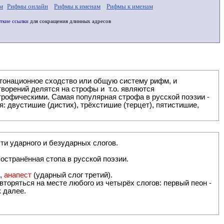
м
Рифмы онлайн
Рифмы к именам
Рифмы к именам
ткие ссылки
для сокращения длинных адресов
: двустишие (дистих), трёхстишие (терцет), пятистишие,
ти ударного и безударных слогов.
остранённая стопа в русской поэзии.
),
анапест
(ударный слог третий).
вторяться на месте любого из четырёх слогов: первый пеон -
к далее.