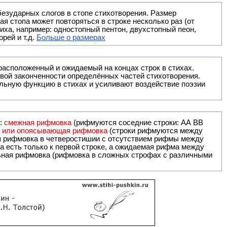
безударных слогов в стопе стихотворения. Размер
ая стопа может повторяться в строке несколько раз (от
тиха, например: одностопный пентон, двухстопный пеон,
рей и т.д.
Больше о размерах
ак правило, расположенный и ожидаемый на концах строк в стихах.
вой законченности определённых частей стихотворения.
льную функцию в стихах и усиливают воздействие поэзии
и:
смежная рифмовка
(рифмуются соседние строки: AA ВВ
я или опоясывающая рифмовка
(строки рифмуются между
я рифмовка в четверостишии с отсутствием рифмы между
 есть только к первой строке, а ожидаемая рифма между