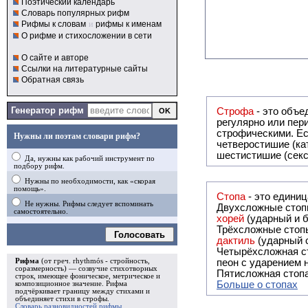
Поэтический календарь
Словарь популярных рифм
Рифмы к словам
и
рифмы к именам
О рифме и стихосложении в сети
О сайте и авторе
Ссылки на литературные сайты
Обратная связь
Генератор рифм
Строфа
- это объединение дв
регулярно или периодически повторяющееся в стихотворении. Большинство стихотворений делятся на строфы и т.о. являются
строфическими. Если разделения на строфы
Нужны ли поэтам словари рифм?
четверостишие (ка
шестистишие (секс
Да, нужны как рабочий инструмент по
подбору рифм.
Нужны по необходимости, как «скорая
помощь».
Стопа
- это едини
Не нужны. Рифмы следует вспоминать
Двухсложные стопы
самостоятельно.
хорей
(ударный и б
Трёхсложные стопы
Голосовать
дактиль
(ударный с
Четырёхсложная с
Рифма
(от греч. rhythmós - стройность,
пеон с ударением н
соразмерность) — созвучие стихотворных
Пятисложная стопа
строк, имеющее фоническое, метрическое и
Больше о стопах
композиционное значение.
Рифма
подчёркивает границу между стихами и
объединяет стихи в
строфы
.
Словарь разновидностей рифмы