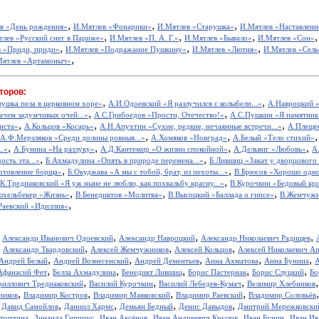
,
,
,
в «День рождения»
И.Мятлев «Фонарики»
И.Мятлев «Старушка»
И.Мятлев «Наставлени
,
,
,
тлев «Русский снег в Париже»
И.Мятлев «П. А. Г.»
И.Мятлев «Бывало»
И.Мятлев «Сон»
,
,
,
 «Приди, приди»
И.Мятлев «Подражание Пушкину»
И.Мятлев «Лютня»
И.Мятлев «Сель
,
Мятлев «Артамоныч»
торов:
,
,
вушка пела в церковном хоре»
А.И.Одоевский «Я разлучился с колыбели...»
А.Навроцкий «
,
,
ачем задумчивых очей...»
А.С.Грибоедов «Прости, Отечество!»
А.С.Пушкин «Я памятник 
,
,
,
иста»
А.Кольцов «Косарь»
А.Н.Апухтин «Сухие, редкие, нечаянные встречи...»
А.Плещее
,
,
А.Ф.Мерзляков «Среди долины ровныя...»
А.Хомяков «Новград»
А.Белый «Тело стихий»
,
,
,
,
..»
А.Бунина «На разлуку»
А.Д.Кантемир «О жизни спокойной»
А.Дельвиг «Любовь»
А
,
,
ость эта...»
Б.Ахмадулина «Опять в природе перемена...»
Б.Лившиц «Закат у дворцового
,
,
отовление борща»
Б.Окуджава «А мы с тобой, брат, из пехоты...»
В.Брюсов «Хорошо одном
,
.К.Тредиаковский «Я уж ныне не люблю, как похвальбу красну...»
В.Курочкин «Бедовый кр
,
,
,
юхельбекер «Жизнь»
В.Бенедиктов «Молитва»
В.Высоцкий «Баллада о гипсе»
В.Жемчужн
,
Раевский «Идиллия»
,
,
,
,
Александр Иванович Одоевский
Александр Навроцкий
Александр Николаевич Радищев
,
,
,
,
Александр Твардовский
Алексей Жемчужников
Алексей Кольцов
Алексей Николаевич А
,
,
,
,
,
Андрей Белый
Андрей Вознесенский
Андрей Дементьев
Анна Ахматова
Анна Бунина
А
,
,
,
,
,
Афанасий Фет
Белла Ахмадулина
Бенедикт Лившиц
Борис Пастернак
Борис Слуцкий
Бо
,
,
,
риллович Тредиаковский
Василий Курочкин
Василий Лебедев-Кумач
Велимир Хлебников
,
,
,
,
ников
Владимир Костров
Владимир Маяковский
Владимир Раевский
Владимир Соловьёв
,
,
,
,
,
Давид Самойлов
Даниил Хармс
Демьян Бедный
Денис Давыдов
Дмитрий Мережковски
,
,
,
,
,
стопчина
Зинаида Гиппиус
Иван Аксёнов
Иван Андреевич Крылов
Иван Бунин
Иван Ив