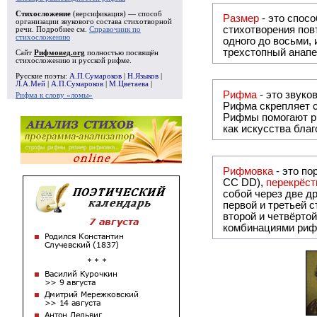
Стихосложение
(версификация) — способ
Размер
- это спосо
организации звукового состава стихотворной
стихотворения повт
речи. Подробнее см.
Справочник по
стихосложению
одного до восьми,
трехстопный анапе
Сайт
Рифмовед.org
полностью посвящён
стихосложению и русской рифме.
Русские поэты:
А.П.Сумароков
|
Н.Языков
|
Л.А.Мей
|
А.П.Сумароков
|
М.Цветаева
|
Рифма
Рифма к слову «ломы»
Рифма
скрепляет с
Рифмы
помогают р
как искусства бла
Рифмовка
- это по
СС DD),
перекрёст
собой ч
первой и третьей 
второй и четвёртой строкой отсутствует:
комбинациями риф