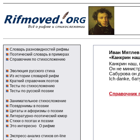
Словарь разновидностей рифмы
Иван Мятлев
Поэтический словарь в примерах
«Канкрин наш
Справочник по стихосложению
Канкрин наш, 
Он не министр
Эволюция русского стиха
Сабурова он д
Из истории словарей рифм
Ich danke, бат
Краткий справочник поэтов
Тесты по стихосложению
Тесты по русской поэзии
Справочник 
Занимательное стихосложение
Псевдонимы в поэзии
Цитаты и афоризмы о поэзии
Литературно-поэтический юмор
Стихи о поэтах и поэзии
Это интересно
О рифме
Экспресс-анализ стихов on-line