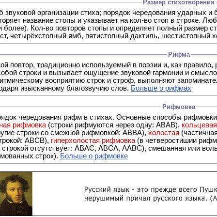
Размер стихотворения
б звуковой организации стиха; порядок чередования ударных и 
оряет название стопы и указывает на кол-во стоп в строке. Люб
 и более). Кол-во повторов стопы и определяет полный размер с
ст, четырёхстопный ямб, пятистопный дактиль, шестистопный хо
Рифма
- это звуковой повтор, традиционно используемый в поэзии и, к
обой строки и вызывает ощущение звуковой гармонии и смысло
итмическому восприятию строк и строф, выполняют запоминате
годаря изысканному благозвучию слов.
Больше о рифмах
Рифмовка
рядок чередования рифм в стихах. Основные способы рифмовк
ная рифмовка
(строки рифмуются через одну: ABAB),
кольцева
ерез две другие строки со смежной рифмовкой: ABBA),
холостая
(частична
строкой: АBCB),
гиперхолостая рифмовка
(в четверостишии рифма
 ABAC, ABCA, AABC), смешанная или вольная рифмовка (рифмовка в сложных строфах с различными
мованных строк).
Больше о рифмовке