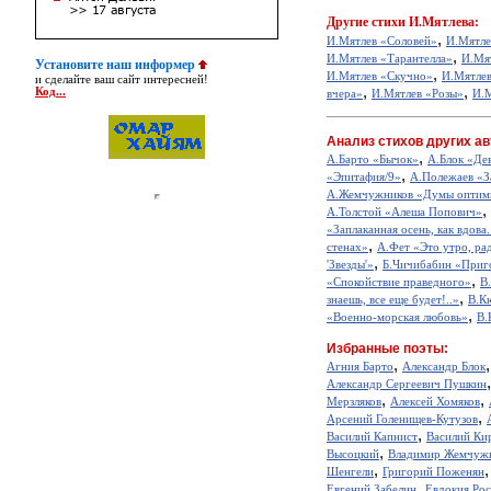
Другие
стихи И.Мятлева:
,
И.Мятлев «Соловей»
И.Мятле
,
И.Мятлев «Тарантелла»
И.Мя
Установите наш информер
,
И.Мятлев «Скучно»
И.Мятлев
и сделайте ваш сайт интересней!
,
,
Код...
вчера»
И.Мятлев «Розы»
И.
Анализ стихов других ав
,
А.Барто «Бычок»
А.Блок «Де
,
«Эпитафия/9»
А.Полежаев «З
А.Жемчужников «Думы оптим
,
А.Толстой «Алеша Попович»
«Заплаканная осень, как вдова.
,
стенах»
А.Фет «Это утро, рад
,
'Звезды'»
Б.Чичибабин «Приг
,
«Спокойствие праведного»
В
,
знаешь, все еще будет!..»
В.К
,
«Военно-морская любовь»
В.
Избранные поэты:
,
Агния Барто
Александр Блок
Александр Сергеевич Пушкин
,
,
Мерзляков
Алексей Хомяков
,
Арсений Голенищев-Кутузов
,
Василий Капнист
Василий Ки
,
Высоцкий
Владимир Жемчуж
,
Шенгели
Григорий Поженян
,
Евгений Забелин
Евдокия Ро