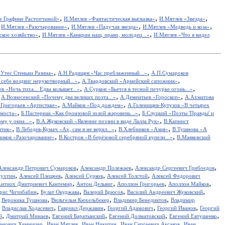
,
,
,
е Графине Растопчиной»
И.Мятлев «Фантастическая высказка»
И.Мятлев «Звезда»
,
,
,
,
И.Мятлев «Разочарование»
И.Мятлев «Падучая звезда»
И.Мятлев «Медведь и коза»
,
,
ское хозяйство»
И.Мятлев «Канкрин наш, право, молодец...»
И.Мятлев «Что я видел
,
,
Утес Cтеньки Разина»
А.Н.Радищев «Час преблаженный...»
А.П.Сумароков
,
,
себе воздвиг нерукотворный...»
А.Твардовский «Армейский сапожник»
,
,
в «Ночь тиха... Едва колышет...»
А.Сурков «Бьется в тесной печурке огонь...»
,
,
,
А.Вознесенский «Почему два великих поэта...»
А.Дементьев «Гороскоп»
А.Ахматова
,
,
.Григорьев «Артисткке»
А.Майков «Под дождем»
А.Голенищев-Кутузов «В четырех
,
,
 моста»
Б.Пастернак «Как бронзовой золой жаровень...»
Б.Слуцкий «Поэты 'Правды' и
,
,
у у окна...»
В.А.Жуковский «Явление поэзии в виде Лалла Рук»
В.Капнист
,
,
,
итик»
В.Лебедев-Кумач «Ах, сам я не верил...»
В.Хлебников «Азия»
В.Тушнова «А
,
,
иков «Разочарование»
В.Костров «В берёзовой серебряной купели...»
В.Маяковский
,
,
,
Александр Петрович Сумароков
Александр Полежаев
Александр Сергеевич Грибоедов
,
,
,
,
пухтин
Алексей Плещеев
Алексей Сурков
Алексей Толстой
Алексей Федорович
,
,
,
,
нтиох Дмитриевич Кантемир
Антон Дельвиг
Аполлон Григорьев
Аполлон Майков
,
,
,
,
рис Чичибабин
Булат Окуджава
Валерий Брюсов
Василий Андреевич Жуковский
,
,
,
,
Вероника Тушнова
Вильгельм Кюхельбекер
Владимир Бенедиктов
Владимир
,
,
,
,
,
Владислав Ходасевич
Гавриил Державин
Георгий Адамович
Георгий Иванов
Георгий
,
,
,
,
,
й
Дмитрий Минаев
Евгений Баратынский
Евгений Долматовский
Евгений Евтушенко
,
,
,
,
анович Хемницер
Иван Мятлев
Иван Никитин
Иван Сергеевич Аксаков
Иван