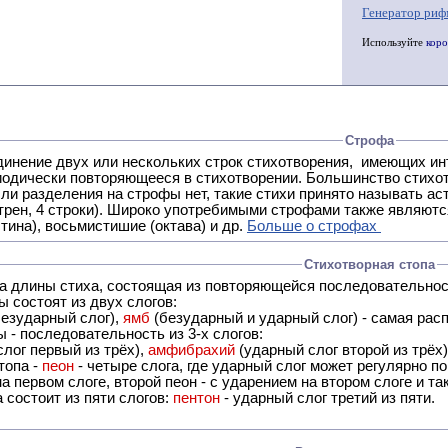
Генератор риф
Используйте
коро
Строфа
ух или нескольких строк стихотворения, имеющих интонационное сходство или общую систему рифм, и
 нет, такие стихи принято называть астрофическими. Самая популярная строфа в русской поэзии -
трен, 4 строки). Широко употребимыми строфами также являются
тина), восьмистишие (октава) и др.
Больше о строфах
Стихотворная стопа
ца длины стиха, состоящая из повторяющейся последовательнос
 состоят из двух слогов:
езударный слог),
ямб
(безударный и ударный слог) - самая расп
 - последовательность из 3-х слогов:
лог первый из трёх),
амфибрахий
(ударный слог второй из трёх
топа -
пеон
- четыре слога, где ударный слог может регулярно по
а первом слоге, второй пеон - с ударением на втором слоге и та
 состоит из пяти слогов:
пентон
- ударный слог третий из пяти.