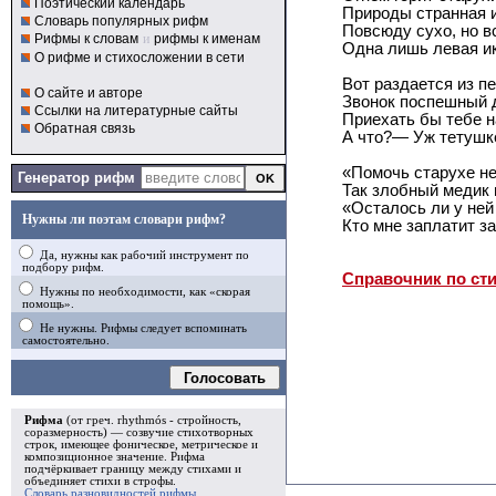
Поэтический календарь
Природы странная и
Словарь популярных рифм
Повсюду сухо, но в
Рифмы к словам
и
рифмы к именам
Одна лишь левая ик
О рифме и стихосложении в сети
Вот раздается из п
О сайте и авторе
Звонок поспешный 
Ссылки на литературные сайты
Приехать бы тебе н
Обратная связь
А что?— Уж тетушк
«Помочь старухе н
Генератор рифм
Так злобный медик 
«Осталось ли у ней
Нужны ли поэтам словари рифм?
Кто мне заплатит за
Да, нужны как рабочий инструмент по
подбору рифм.
Справочник по ст
Нужны по необходимости, как «скорая
помощь».
Не нужны. Рифмы следует вспоминать
самостоятельно.
Голосовать
Рифма
(от греч. rhythmós - стройность,
соразмерность) — созвучие стихотворных
строк, имеющее фоническое, метрическое и
композиционное значение.
Рифма
подчёркивает границу между стихами и
объединяет стихи в
строфы
.
Словарь разновидностей рифмы