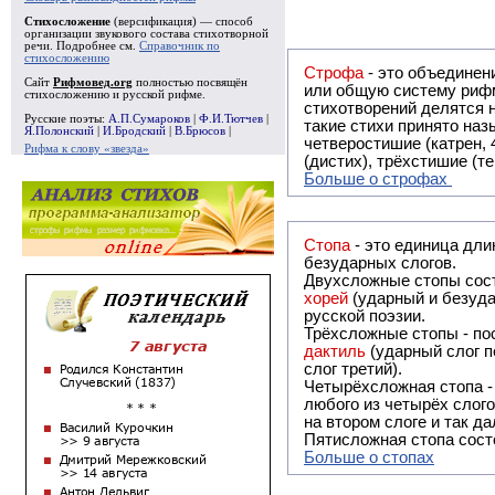
Стихосложение
(версификация) — способ
организации звукового состава стихотворной
речи. Подробнее см.
Справочник по
стихосложению
Строфа
- это объединение двух и
Сайт
Рифмовед.org
полностью посвящён
или общую систему рифм, и регулярно или периодически п
стихосложению и русской рифме.
стихотворений делятся на строфы и т.о. являются строфическими. Ес
Русские поэты:
А.П.Сумароков
|
Ф.И.Тютчев
|
такие стихи принято называть астрофическими. Самая популярная строфа в русской поэзии -
Я.Полонский
|
И.Бродский
|
В.Брюсов
|
четверостишие (катрен,
Рифма к слову «звезда»
(дистих), трёхстишие (т
Больше о строфах
Стопа
- это единица дли
безударных слогов.
Двухсложные стопы сост
хорей
(ударный и безуда
русской поэзии.
Трёхсложные стопы - пос
дактиль
(ударный слог п
слог третий).
Четырёхсложная стопа 
любого из четырёх слого
на втором слоге и так да
Пятисложная стопа состо
Больше о стопах