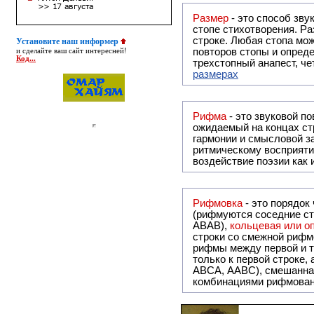
Размер
- это способ зву
стопе стихотворения. Ра
строке. Любая стопа мож
Установите наш информер
повторов стопы и опреде
и сделайте ваш сайт интересней!
Код...
трехстопный анапест, че
размерах
Рифма
- это звуковой повтор, традиционно используемый в поэзии и, как прав
ожидаемый на концах ст
гармонии и смысловой з
ритмическому восприяти
воздействие поэзии как
Рифмовка
- это порядок
(рифмуются соседние ст
ABAB),
кольцевая или 
строки со смежной рифм
рифмы между первой и т
только к первой строке,
ABCA, AABC), смешанная или вольная рифмовка (рифмовка в сложных строфах с различными
комбинациями рифмован