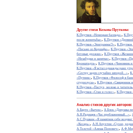
Другие
стихи Козьмы Пруткова:
,
К.Прутков «Немецкая баллада»
К.Пру
,
после женитьбы»
К.Прутков «Древний
,
К.Прутков «Эпиграмма/3»
К.Прутков
,
«Письмо из Коринфа»
К.Прутков «Эп
,
беговые дрожки»
К.Прутков «Желани
,
«Незабудки и запятки»
К.Прутков «П
,
Кронштадта»
К.Прутков «Чиновник и
К.Прутков «Я встал однажды рано утро
,
«Сестру задев случайно шпорой...»
К
,
«Путник»
К.Прутков «Философ в бан
,
студиозусы»
К.Прутков «Священник и
К.Прутков «Пастух, молоко и читатель
,
К.Прутков «Стан и голос»
К.Прутков 
Анализ стихов других авторов:
,
А.Барто «Бычок»
А.Блок «Девушка пе
,
А.Н.Радищев «Час преблаженный...»
А.С.Пушкин «Я памятник себе воздвиг
,
«Косарь»
А.Н.Апухтин «Сухие, редкие
,
А.Толстой «Алеша Попович»
А.Ф.Мер
,