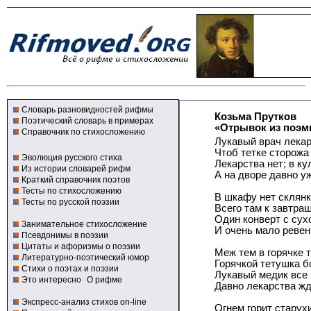
Словарь разновидностей рифмы
Козьма Прутков
Поэтический словарь в примерах
«Отрывок из поэм
Справочник по стихосложению
Лукавый врач лекар
Чтоб тетке сторожа
Эволюция русского стиха
Лекарства нет; в ку
Из истории словарей рифм
А на дворе давно уж
Краткий справочник поэтов
Тесты по стихосложению
В шкафу нет склянк
Тесты по русской поэзии
Всего там к завтра
Один конверт с сух
Занимательное стихосложение
И очень мало ревен
Псевдонимы в поэзии
Цитаты и афоризмы о поэзии
Меж тем в горячке т
Литературно-поэтический юмор
Горячкой тетушка бо
Стихи о поэтах и поэзии
Лукавый медик все 
Это интересно
О рифме
Давно лекарства жде
Экспресс-анализ стихов on-line
Огнем горит старухи