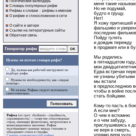
Поэтический календарь
меня такие называю
Словарь популярных рифм
Но не подумай,
Рифмы к словам
и
рифмы к именам
будто я грущу.
О рифме и стихосложении в сети
Нет!
Я хожу притихшей и
О сайте и авторе
фальшиво и уверен
Ссылки на литературные сайты
последних фильмов
Обратная связь
Пойду гулять
и дождик пережду
в продмаге или в б
Генератор рифм
Мы родились
Нужны ли поэтам словари рифм?
в пятнадцатом году,
мои двадцатилетние
Да, нужны как рабочий инструмент по
Едва встречая перв
подбору рифм.
не узнаны убитыми 
Нужны по необходимости, как «скорая
мы встали
помощь».
в предпоследнюю в
Не нужны. Рифмы следует вспоминать
чтобы в войне посл
самостоятельно.
стать бойцами.
Голосовать
Кому-то пасть в бо
А если мне?
О чем я вспомню
Рифма
(от греч. rhythmós - стройность,
соразмерность) — созвучие стихотворных
и о чем забуду,
строк, имеющее фоническое, метрическое и
прислушиваясь к до
композиционное значение.
Рифма
подчёркивает границу между стихами и
не веря в смерть,
объединяет стихи в
строфы
.
упрямо веря чуду.
Словарь разновидностей рифмы