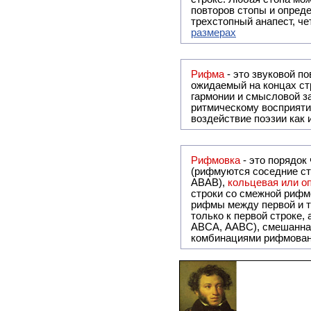
повторов стопы и опреде
трехстопный анапест, че
размерах
Рифма
- это звуковой повтор, традиционно используемый в поэзии и, как прав
ожидаемый на концах ст
гармонии и смысловой з
ритмическому восприяти
воздействие поэзии как
Рифмовка
- это порядок
(рифмуются соседние ст
ABAB),
кольцевая или 
строки со смежной рифм
рифмы между первой и т
только к первой строке,
ABCA, AABC), смешанная или вольная рифмовка (рифмовка в сложных строфах с различными
комбинациями рифмован