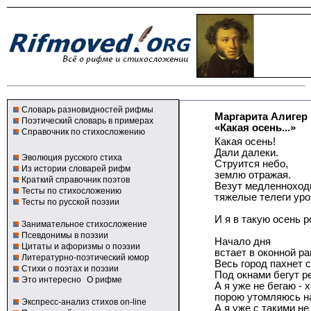
Словарь разновидностей рифмы
Маргарита Алигер
Поэтический словарь в примерах
«Какая осень...»
Справочник по стихосложению
Какая осень!
Дали далеки.
Эволюция русского стиха
Струится небо,
Из истории словарей рифм
землю отражая.
Краткий справочник поэтов
Везут медленноход
Тесты по стихосложению
тяжелые телеги уро
Тесты по русской поэзии
И я в такую осень 
Занимательное стихосложение
Псевдонимы в поэзии
Начало дня
Цитаты и афоризмы о поэзии
встает в оконной ра
Литературно-поэтический юмор
Весь город пахнет 
Стихи о поэтах и поэзии
Под окнами бегут ре
Это интересно
О рифме
А я уже не бегаю - 
порою утомляюсь на
Экспресс-анализ стихов on-line
А я уже с такими не