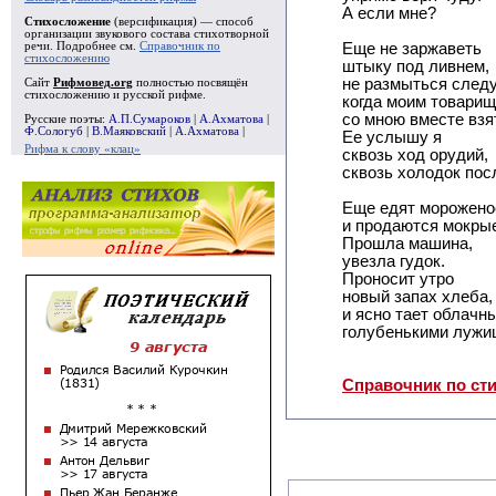
А если мне?
Стихосложение
(версификация) — способ
организации звукового состава стихотворной
речи. Подробнее см.
Справочник по
Еще не заржаветь
стихосложению
штыку под ливнем,
не размыться следу
Сайт
Рифмовед.org
полностью посвящён
стихосложению и русской рифме.
когда моим товарищ
со мною вместе взя
Русские поэты:
А.П.Сумароков
|
А.Ахматова
|
Ф.Сологуб
|
В.Маяковский
|
А.Ахматова
|
Ее услышу я
Рифма к слову «клац»
сквозь ход орудий,
сквозь холодок пос
Еще едят морожено
и продаются мокры
Прошла машина,
увезла гудок.
Проносит утро
новый запах хлеба,
и ясно тает облачн
голубенькими лужи
Справочник по ст