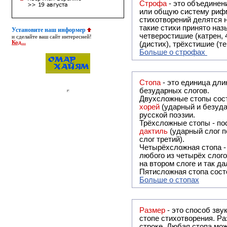
Строфа
- это объединение двух и
или общую систему рифм, и регулярно или периодически п
стихотворений делятся на строфы и т.о. являются строфическими. Ес
такие стихи принято называть астрофическими. Самая популярная строфа в русской поэзии -
Установите наш информер
четверостишие (катрен,
и сделайте ваш сайт интересней!
Код...
(дистих), трёхстишие (т
Больше о строфах
Стопа
- это единица дли
безударных слогов.
Двухсложные стопы сост
хорей
(ударный и безуда
русской поэзии.
Трёхсложные стопы - пос
дактиль
(ударный слог п
слог третий).
Четырёхсложная стопа 
любого из четырёх слого
на втором слоге и так да
Пятисложная стопа состо
Больше о стопах
Размер
- это способ зву
стопе стихотворения. Ра
строке. Любая стопа мож