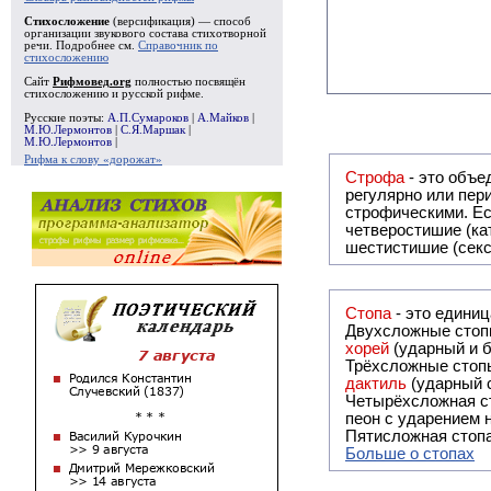
Стихосложение
(версификация) — способ
организации звукового состава стихотворной
речи. Подробнее см.
Справочник по
стихосложению
Сайт
Рифмовед.org
полностью посвящён
стихосложению и русской рифме.
Русские поэты:
А.П.Сумароков
|
А.Майков
|
М.Ю.Лермонтов
|
С.Я.Маршак
|
М.Ю.Лермонтов
|
Рифма к слову «дорожат»
Строфа
- это объединение дв
регулярно или периодически повторяющееся в стихотворении. Большинство стихотворений делятся на строфы и т.о. являются
строфическими. Если разделения на строфы
четверостишие (ка
шестистишие (секс
Стопа
- это едини
Двухсложные стопы
хорей
(ударный и б
Трёхсложные стопы
дактиль
(ударный с
Четырёхсложная с
пеон с ударением н
Пятисложная стопа
Больше о стопах