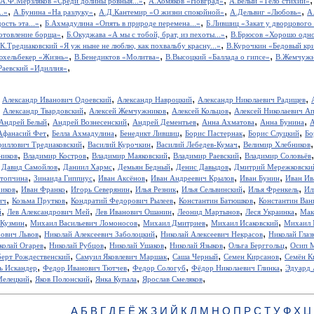
А.Ф.Мерзляков «Среди долины ровныя...»
А.Хомяков «Новград»
А.Белый «Тело стихий»
,
,
,
,
..»
А.Бунина «На разлуку»
А.Д.Кантемир «О жизни спокойной»
А.Дельвиг «Любовь»
А
,
,
ость эта...»
Б.Ахмадулина «Опять в природе перемена...»
Б.Лившиц «Закат у дворцового
,
,
отовление борща»
Б.Окуджава «А мы с тобой, брат, из пехоты...»
В.Брюсов «Хорошо одном
,
.К.Тредиаковский «Я уж ныне не люблю, как похвальбу красну...»
В.Курочкин «Бедовый кр
,
,
,
юхельбекер «Жизнь»
В.Бенедиктов «Молитва»
В.Высоцкий «Баллада о гипсе»
В.Жемчужн
,
Раевский «Идиллия»
,
,
,
,
Александр Иванович Одоевский
Александр Навроцкий
Александр Николаевич Радищев
,
,
,
,
Александр Твардовский
Алексей Жемчужников
Алексей Кольцов
Алексей Николаевич А
,
,
,
,
,
Андрей Белый
Андрей Вознесенский
Андрей Дементьев
Анна Ахматова
Анна Бунина
А
,
,
,
,
,
Афанасий Фет
Белла Ахмадулина
Бенедикт Лившиц
Борис Пастернак
Борис Слуцкий
Бо
,
,
,
риллович Тредиаковский
Василий Курочкин
Василий Лебедев-Кумач
Велимир Хлебников
,
,
,
,
ников
Владимир Костров
Владимир Маяковский
Владимир Раевский
Владимир Соловьёв
,
,
,
,
,
Давид Самойлов
Даниил Хармс
Демьян Бедный
Денис Давыдов
Дмитрий Мережковски
,
,
,
,
,
стопчина
Зинаида Гиппиус
Иван Аксёнов
Иван Андреевич Крылов
Иван Бунин
Иван Ив
,
,
,
,
,
,
иков
Иван Франко
Игорь Северянин
Илья Резник
Илья Сельвинский
Илья Френкель
Ил
,
,
,
,
ич
Козьма Прутков
Кондратий Федорович Рылеев
Константин Батюшков
Константин Ва
,
,
,
,
,
й
Лев Александрович Мей
Лев Иванович Ошанин
Леонид Мартынов
Леся Украинка
Мак
,
,
,
,
 Кузмин
Михаил Васильевич Ломоносов
Михаил Дмитриев
Михаил Исаковский
Михаил 
,
,
,
рович Львов
Николай Алексеевич Заболоцкий
Николай Алексеевич Некрасов
Николай Глаз
,
,
,
,
,
колай Огарев
Николай Рубцов
Николай Ушаков
Николай Языков
Ольга Берггольц
Осип 
,
,
,
,
берт Рождественский
Самуил Яковлевич Маршак
Саша Черный
Семен Кирсанов
Семён К
,
,
,
,
ь Искандер
Федор Иванович Тютчев
Федор Сологуб
Фёдор Николаевич Глинка
Эдуард 
,
,
,
,
Мелецкий
Яков Полонский
Янка Купала
Ярослав Смеляков
А
Б
В
Г
Д
Е
Ё
Ж
З
И
Й
К
Л
М
Н
О
П
Р
С
Т
У
Ф
Х
Ц