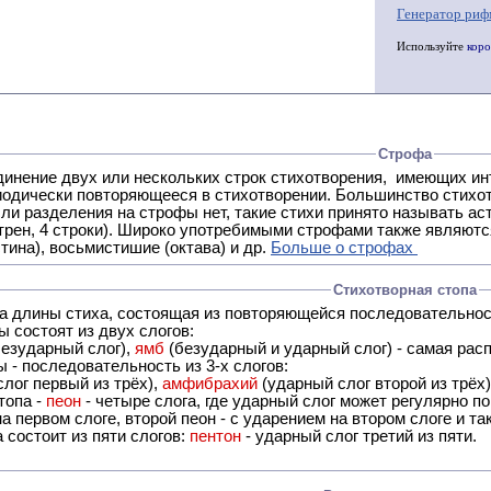
Генератор риф
Используйте
коро
Строфа
ух или нескольких строк стихотворения, имеющих интонационное сходство или общую систему рифм, и
 нет, такие стихи принято называть астрофическими. Самая популярная строфа в русской поэзии -
трен, 4 строки). Широко употребимыми строфами также являются
тина), восьмистишие (октава) и др.
Больше о строфах
Стихотворная стопа
ца длины стиха, состоящая из повторяющейся последовательнос
 состоят из двух слогов:
езударный слог),
ямб
(безударный и ударный слог) - самая расп
 - последовательность из 3-х слогов:
лог первый из трёх),
амфибрахий
(ударный слог второй из трёх
топа -
пеон
- четыре слога, где ударный слог может регулярно по
а первом слоге, второй пеон - с ударением на втором слоге и та
 состоит из пяти слогов:
пентон
- ударный слог третий из пяти.