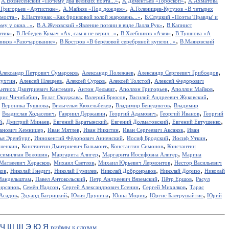
А.Вознесенский «Почему два великих поэта...»
А.Дементьев «Гороскоп»
А.Ахматова
,
,
.Григорьев «Артисткке»
А.Майков «Под дождем»
А.Голенищев-Кутузов «В четырех
,
,
 моста»
Б.Пастернак «Как бронзовой золой жаровень...»
Б.Слуцкий «Поэты 'Правды' и
,
,
у у окна...»
В.А.Жуковский «Явление поэзии в виде Лалла Рук»
В.Капнист
,
,
,
итик»
В.Лебедев-Кумач «Ах, сам я не верил...»
В.Хлебников «Азия»
В.Тушнова «А
,
,
иков «Разочарование»
В.Костров «В берёзовой серебряной купели...»
В.Маяковский
,
,
,
Александр Петрович Сумароков
Александр Полежаев
Александр Сергеевич Грибоедов
,
,
,
,
пухтин
Алексей Плещеев
Алексей Сурков
Алексей Толстой
Алексей Федорович
,
,
,
,
нтиох Дмитриевич Кантемир
Антон Дельвиг
Аполлон Григорьев
Аполлон Майков
,
,
,
,
рис Чичибабин
Булат Окуджава
Валерий Брюсов
Василий Андреевич Жуковский
,
,
,
,
Вероника Тушнова
Вильгельм Кюхельбекер
Владимир Бенедиктов
Владимир
,
,
,
,
,
Владислав Ходасевич
Гавриил Державин
Георгий Адамович
Георгий Иванов
Георгий
,
,
,
,
,
й
Дмитрий Минаев
Евгений Баратынский
Евгений Долматовский
Евгений Евтушенко
,
,
,
,
анович Хемницер
Иван Мятлев
Иван Никитин
Иван Сергеевич Аксаков
Иван
,
,
,
,
ья Эренбург
Иннокентий Фёдорович Анненский
Иосиф Бродский
Иосиф Уткин
,
,
,
ншенкин
Константин Дмитриевич Бальмонт
Константин Симонов
Константин
,
,
,
симилиан Волошин
Маргарита Алигер
Маргарита Иосифовна Алигер
Марина
,
,
,
Матвеевич Херасков
Михаил Светлов
Михаил Юрьевич Лермонтов
Нестор Васильевич
,
,
,
,
,
ков
Николай Гнедич
Николай Гумилев
Николай Добронравов
Николай Доризо
Николай
,
,
,
,
Мандельштам
Павел Антокольский
Петр Андреевич Вяземский
Пётр Ершов
Расул
,
,
,
,
ирсанов
Семён Надсон
Сергей Александрович Есенин
Сергей Михалков
Тарас
,
,
,
,
,
Асадов
Эдуард Багрицкий
Юлия Друнина
Юнна Мориц
Юргис Балтрушайтис
Юрий
Ч
Ш
Щ
Э
Ю
Я
рифмы к словам