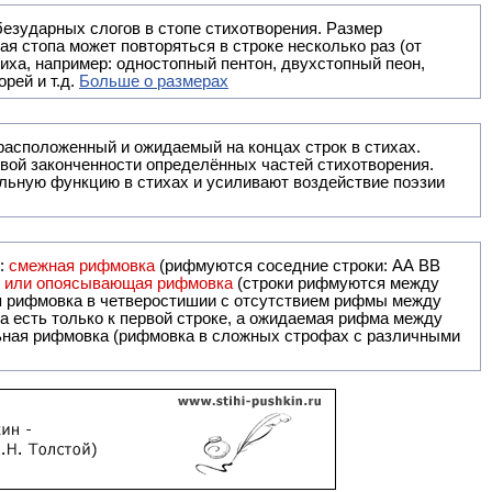
безударных слогов в стопе стихотворения. Размер
ая стопа может повторяться в строке несколько раз (от
тиха, например: одностопный пентон, двухстопный пеон,
рей и т.д.
Больше о размерах
ак правило, расположенный и ожидаемый на концах строк в стихах.
вой законченности определённых частей стихотворения.
льную функцию в стихах и усиливают воздействие поэзии
и:
смежная рифмовка
(рифмуются соседние строки: AA ВВ
я или опоясывающая рифмовка
(строки рифмуются между
я рифмовка в четверостишии с отсутствием рифмы между
 есть только к первой строке, а ожидаемая рифма между