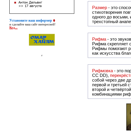
Размер
- это спосо
стихотворения повт
одного до восьми,
Установите наш информер
трехстопный анапе
и сделайте ваш сайт интересней!
Код...
Рифма
Рифма
скрепляет с
Рифмы
помогают р
как искусства бла
Рифмовка
- это по
СС DD),
перекрёст
собой ч
первой и третьей 
второй и четвёртой строкой отсутствует:
комбинациями риф