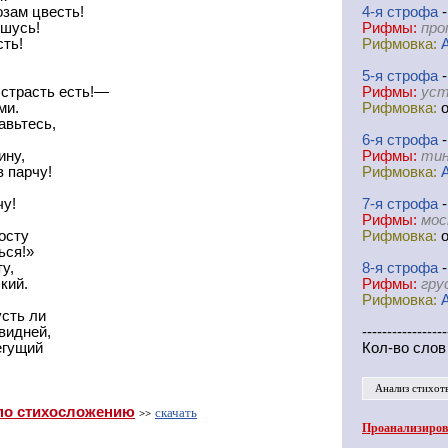
зам цвесть!
4-я
cтрофа
-
шусь!
Рифмы:
про
сть!
Рифмовка:
5-я
cтрофа
-
страсть есть!—
Рифмы:
уст
ми.
Рифмовка:
о
авьтесь,
6-я
cтрофа
-
ину,
Рифмы:
тин
в парчу!
Рифмовка:
чу!
7-я
cтрофа
-
Рифмы:
мос
осту
Рифмовка:
о
ься!»
у,
8-я
cтрофа
-
кий.
Рифмы:
гру
Рифмовка:
усть ли
видней,
-----------------
егущий
Кол-во слов
Анализ стихот
по стихосложению
скачать
>>
Проанализирова