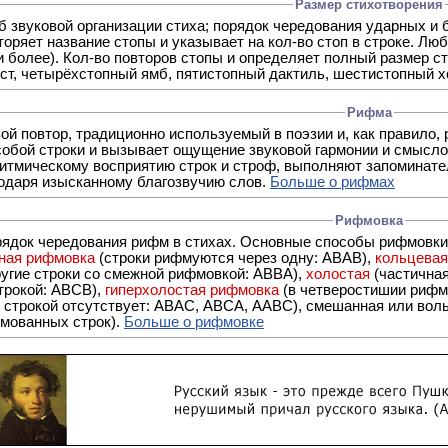
Размер стихотворения
б звуковой организации стиха; порядок чередования ударных и 
оряет название стопы и указывает на кол-во стоп в строке. Люб
 и более). Кол-во повторов стопы и определяет полный размер с
ст, четырёхстопный ямб, пятистопный дактиль, шестистопный хо
Рифма
- это звуковой повтор, традиционно используемый в поэзии и, к
обой строки и вызывает ощущение звуковой гармонии и смысло
итмическому восприятию строк и строф, выполняют запоминате
годаря изысканному благозвучию слов.
Больше о рифмах
Рифмовка
рядок чередования рифм в стихах. Основные способы рифмовк
ная рифмовка
(строки рифмуются через одну: ABAB),
кольцева
ерез две другие строки со смежной рифмовкой: ABBA),
холостая
(частична
строкой: АBCB),
гиперхолостая рифмовка
(в четверостишии рифма
 ABAC, ABCA, AABC), смешанная или вольная рифмовка (рифмовка в сложных строфах с различными
мованных строк).
Больше о рифмовке