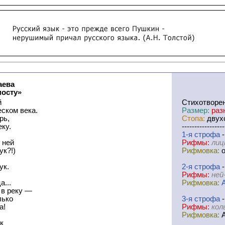
аева
мосту»
й
Cтихотворе
ском века.
Размер:
раз
рь,
Стопа:
двухс
ку.
-----------------
1-я
cтрофа
-
 ней
Рифмы:
лиц
ук?!)
Рифмовка:
о
ук.
2-я
cтрофа
-
Рифмы:
ней
а...
Рифмовка:
 в реку —
лько
3-я
cтрофа
-
а!
Рифмы:
кол
Рифмовка:
к