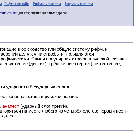
м
Рифмы онлайн
Рифмы к именам
Рифмы к именам
ткие ссылки
для сокращения длинных адресов
: двустишие (дистих), трёхстишие (терцет), пятистишие,
ти ударного и безударных слогов.
остранённая стопа в русской поэзии.
),
анапест
(ударный слог третий).
вторяться на месте любого из четырёх слогов: первый пеон -
к далее.