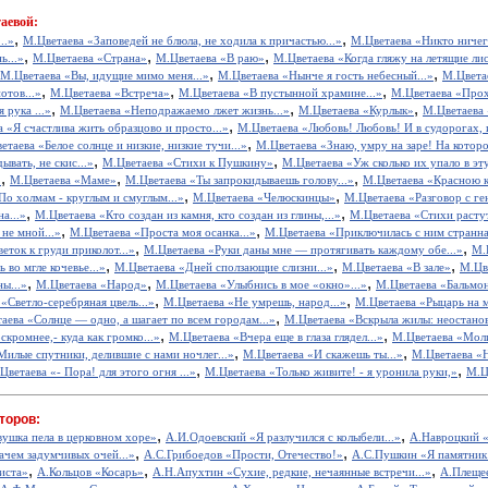
аевой:
,
,
..»
М.Цветаева «Заповедей не блюла, не ходила к причастью...»
М.Цветаева «Никто ничего
,
,
,
ь...»
М.Цветаева «Страна»
М.Цветаева «В раю»
М.Цветаева «Когда гляжу на летящие лис
,
,
М.Цветаева «Вы, идущие мимо меня...»
М.Цветаева «Нынче я гость небесный...»
М.Цветае
,
,
,
отов...»
М.Цветаева «Встреча»
М.Цветаева «В пустынной храмине...»
М.Цветаева «Про
,
,
,
 рука ...»
М.Цветаева «Неподражаемо лжет жизнь...»
М.Цветаева «Курлык»
М.Цветаева
,
 «Я счастлива жить образцово и просто...»
М.Цветаева «Любовь! Любовь! И в судорогах, и
,
етаева «Белое солнце и низкие, низкие тучи...»
М.Цветаева «Знаю, умру на заре! На которо
,
,
ывать, не скис...»
М.Цветаева «Стихи к Пушкину»
М.Цветаева «Уж сколько их упало в эту
,
,
,
»
М.Цветаева «Маме»
М.Цветаева «Ты запрокидываешь голову...»
М.Цветаева «Красною к
,
,
По холмам - круглым и смуглым...»
М.Цветаева «Челюскинцы»
М.Цветаева «Разговор с г
,
,
а...»
М.Цветаева «Кто создан из камня, кто создан из глины,...»
М.Цветаева «Стихи растут,
,
,
не мной...»
М.Цветаева «Проста моя осанка...»
М.Цветаева «Приключилась с ним странная
,
,
еток к груди приколот...»
М.Цветаева «Руки даны мне — протягивать каждому обе...»
М.
,
,
,
во мгле кочевье...»
М.Цветаева «Дней сползающие слизни...»
М.Цветаева «В зале»
М.Цв
,
,
,
ы...»
М.Цветаева «Народ»
М.Цветаева «Улыбнись в мое «окно»...»
М.Цветаева «Бальмо
,
,
«Светло-серебряная цвель...»
М.Цветаева «Не умрешь, народ...»
М.Цветаева «Рыцарь на 
,
аева «Солнце — одно, а шагает по всем городам...»
М.Цветаева «Вскрыла жилы: неостанов
,
,
кромнее,- куда как громко...»
М.Цветаева «Вчера еще в глаза глядел...»
М.Цветаева «Мол
,
,
Милые спутники, делившие с нами ночлег...»
М.Цветаева «И скажешь ты...»
М.Цветаева «Н
,
,
Цветаева «- Пора! для этого огня ...»
М.Цветаева «Только живите! - я уронила руки,»
М.Ц
торов:
,
,
вушка пела в церковном хоре»
А.И.Одоевский «Я разлучился с колыбели...»
А.Навроцкий «
,
,
ачем задумчивых очей...»
А.С.Грибоедов «Прости, Отечество!»
А.С.Пушкин «Я памятник 
,
,
,
иста»
А.Кольцов «Косарь»
А.Н.Апухтин «Сухие, редкие, нечаянные встречи...»
А.Плещее
,
,