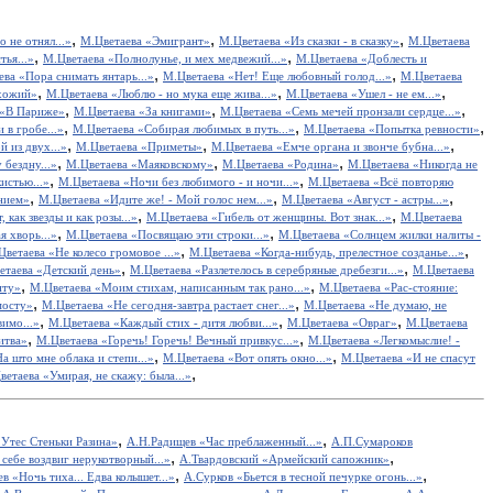
,
,
,
 не отнял...»
М.Цветаева «Эмигрант»
М.Цветаева «Из сказки - в сказку»
М.Цветаева
,
,
тья...»
М.Цветаева «Полнолунье, и мех медвежий...»
М.Цветаева «Доблесть и
,
,
ва «Пора снимать янтарь...»
М.Цветаева «Нет! Еще любовный голод...»
М.Цветаева
,
,
,
хожий»
М.Цветаева «Люблю - но мука еще жива...»
М.Цветаева «Ушел - не ем...»
,
,
,
 «В Париже»
М.Цветаева «За книгами»
М.Цветаева «Семь мечей пронзали сердце...»
,
,
,
 в гробе...»
М.Цветаева «Собирая любимых в путь...»
М.Цветаева «Попытка ревности»
,
,
,
й из двух...»
М.Цветаева «Приметы»
М.Цветаева «Емче органа и звонче бубна...»
,
,
,
 бездну...»
М.Цветаева «Маяковскому»
М.Цветаева «Родина»
М.Цветаева «Никогда не
,
,
истью...»
М.Цветаева «Ночи без любимого - и ночи...»
М.Цветаева «Всё повторяю
,
,
,
ением»
М.Цветаева «Идите же! - Мой голос нем...»
М.Цветаева «Август - астры...»
,
,
 как звезды и как розы...»
М.Цветаева «Гибель от женщины. Вот знак...»
М.Цветаева
,
,
 хворь...»
М.Цветаева «Посвящаю эти строки...»
М.Цветаева «Солнцем жилки налиты -
,
,
Цветаева «Не колесо громовое ...»
М.Цветаева «Когда-нибудь, прелестное созданье...»
,
,
етаева «Детский день»
М.Цветаева «Разлетелось в серебряные дребезги...»
М.Цветаева
,
,
нту»
М.Цветаева «Моим стихам, написанным так рано...»
М.Цветаева «Рас-стояние:
,
,
мосту»
М.Цветаева «Не сегодня-завтра растает снег...»
М.Цветаева «Не думаю, не
,
,
,
имо...»
М.Цветаева «Каждый стих - дитя любви...»
М.Цветаева «Овраг»
М.Цветаева
,
,
итва»
М.Цветаева «Горечь! Горечь! Вечный привкус...»
М.Цветаева «Легкомыслие! -
,
,
а што мне облака и степи...»
М.Цветаева «Вот опять окно...»
М.Цветаева «И не спасут
,
ветаева «Умирая, не скажу: была...»
,
,
Утес Cтеньки Разина»
А.Н.Радищев «Час преблаженный...»
А.П.Сумароков
,
,
себе воздвиг нерукотворный...»
А.Твардовский «Армейский сапожник»
,
,
в «Ночь тиха... Едва колышет...»
А.Сурков «Бьется в тесной печурке огонь...»
,
,
,