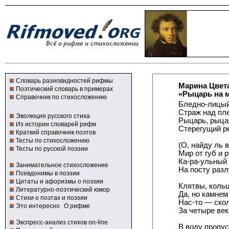
Словарь разновидностей рифмы
Марина Цвет
Поэтический словарь в примерах
«Рыцарь на 
Справочник по стихосложению
Бледно-лицы
Страж над пле
Эволюция русского стиха
Рыцарь, рыца
Из истории словарей рифм
Стерегущий ре
Краткий справочник поэтов
Тесты по стихосложению
(О, найду ль в
Тесты по русской поэзии
Мир от губ и р
Ка-ра-ульный
Занимательное стихосложение
На посту разл
Псевдонимы в поэзии
Цитаты и афоризмы о поэзии
Клятвы, кольц
Литературно-поэтический юмор
Да, но камнем
Стихи о поэтах и поэзии
Нас-то — ско
Это интересно
О рифме
За четыре век
Экспресс-анализ стихов on-line
В воду пропус