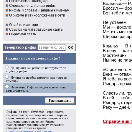
Поэтический календарь
Вольный.— Ро
Словарь популярных рифм
Бросил — бро
Рифмы к словам
и
рифмы к именам
Вот тебе и ме
О рифме и стихосложении в сети
Не устанем
О сайте и авторе
Мы — доколе 
Ссылки на литературные сайты
Мстить моста
Обратная связь
Широко распр
Крылья!— В т
Генератор рифм
В пену — как 
Мосто-вины
Нужны ли поэтам словари рифм?
Нынче не пла
Да, нужны как рабочий инструмент по
«С рокового м
подбору рифм.
Вниз — отваж
Нужны по необходимости, как «скорая
Я тебе по рост
помощь».
Рыцарь пражс
Не нужны. Рифмы следует вспоминать
самостоятельно.
Сласть ли, гр
В ней — тебе 
Голосовать
Рыцарь, стер
Реку — дней.
Рифма
(от греч. rhythmós - стройность,
соразмерность) — созвучие стихотворных
строк, имеющее фоническое, метрическое и
Справочник 
композиционное значение.
Рифма
подчёркивает границу между стихами и
объединяет стихи в
строфы
.
Словарь разновидностей рифмы