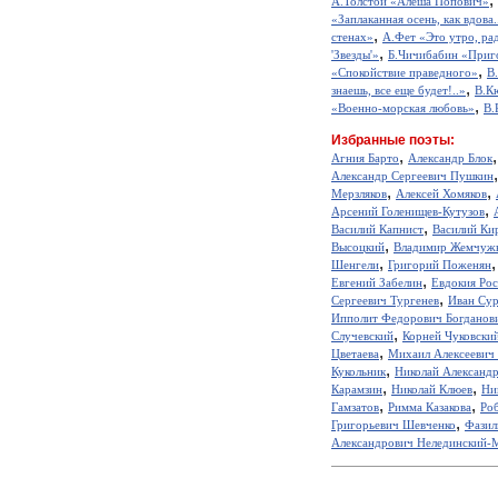
А.Толстой «Алеша Попович»
«Заплаканная осень, как вдова.
,
стенах»
А.Фет «Это утро, рад
,
'Звезды'»
Б.Чичибабин «Приг
,
«Спокойствие праведного»
В
,
знаешь, все еще будет!..»
В.К
,
«Военно-морская любовь»
В.
Избранные поэты:
,
Агния Барто
Александр Блок
Александр Сергеевич Пушкин
,
,
Мерзляков
Алексей Хомяков
,
Арсений Голенищев-Кутузов
,
Василий Капнист
Василий Ки
,
Высоцкий
Владимир Жемчуж
,
Шенгели
Григорий Поженян
,
Евгений Забелин
Евдокия Ро
,
Сергеевич Тургенев
Иван Сур
Ипполит Федорович Богданов
,
Случевский
Корней Чуковски
,
Цветаева
Михаил Алексеевич
,
Кукольник
Николай Александ
,
,
Карамзин
Николай Клюев
Ни
,
,
Гамзатов
Римма Казакова
Ро
,
Григорьевич Шевченко
Фазил
Александрович Нелединский-