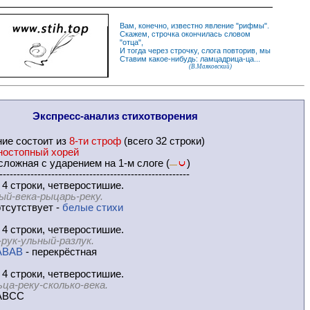
Вам, конечно, известно
явление
"
рифмы
".
Скажем,
строчка
окончилась словом
"
отца
",
И
тогда
через строчку, слога повторив, мы
Ставим какое-нибудь: ламцадрица-ца...
(В.Маяковский)
Экспресс-
анализ стихотворения
ние
состоит из
8-ти строф
(всего 32 строки)
ностопный хорей
ложная с ударением на 1-м слоге (
)
—
-------------------------------------------------------
 4 строки, четверостишие.
ый-века-рыцарь-реку.
тсутствует -
белые стихи
 4 строки, четверостишие.
-рук-ульный-разлук.
ABAB
- перекрёстная
 4 строки, четверостишие.
ьца-реку-сколько-века.
ABCC