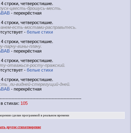
 4 строки, четверостишие.
пуск-цвесть-брошусь-месть.
ABAB
- перекрёстная
 4 строки, четверостишие.
анем-есть-мостами-расправьтесь.
тсутствует -
белые стихи
 4 строки, четверостишие.
у-парчу-вины-плачу.
ABAB
- перекрёстная
 4 строки, четверостишие.
ту-отважься-росту-пражский.
тсутствует -
белые стихи
 4 строки, четверостишие.
сть_ли-видней-стерегущий-дней.
ABAB
- перекрёстная
-------------------------------------------------------
 в
стихах
:
105
ворения
сделан программой в реальном времени
ть другое стихотворение