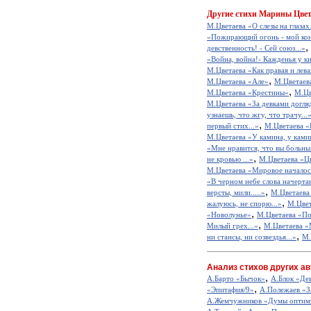
Другие
стихи Марины Цвет
М.Цветаева «О слезы на глазах.
«Пожирающий огонь - мой кон
,
девственность! - Сей союз...»
«Война, война!- Кажденья у ки
М.Цветаева «Как правая и левая
,
М.Цветаева «Але»
М.Цветаева
,
М.Цветаева «Крестины»
М.Цв
М.Цветаева «За девками догляд
узнаешь, что жгу, что трачу...
,
первый стих...»
М.Цветаева «
М.Цветаева «У камина, у камин
«Мне нравится, что вы больны 
,
не кровью ...»
М.Цветаева «Цв
М.Цветаева «Мировое началось 
«В черном небе слова начертан
,
версты, мили.....»
М.Цветаева 
,
жалуюсь, не спорю...»
М.Цвет
,
«Новолунье»
М.Цветаева «Пос
,
Милый грех...»
М.Цветаева «
,
ни стансы, ни созвездья...»
М.
Анализ стихов других ав
,
А.Барто «Бычок»
А.Блок «Де
,
«Эпитафия/9»
А.Полежаев «З
А.Жемчужников «Думы оптим
,