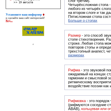
слог третий).
Четырёхсложная стопа 
любого из четырёх слого
на втором слоге и так да
Установите наш информер
Пятисложная стопа состо
и сделайте ваш сайт интересней!
Больше о стопах
Код...
Размер
- это способ зву
стопе стихотворения. Ра
строке. Любая стопа мож
повторов стопы и опреде
трехстопный анапест, че
размерах
Рифма
- это звуковой повтор, традиционно используемый в поэзии и, как прав
ожидаемый на концах ст
гармонии и смысловой з
ритмическому восприяти
воздействие поэзии как
Рифмовка
- это порядок
(рифмуются соседние ст
ABAB),
кольцевая или 