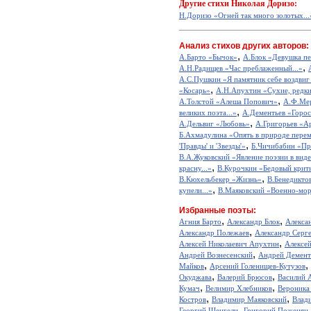
Другие
стихи Николая Доризо:
Н.Доризо «Огней так много золотых...
Анализ стихов других авторов:
,
А.Барто «Бычок»
А.Блок «Девушка пе
,
А.Н.Радищев «Час преблаженный...»
А.С.Пушкин «Я памятник себе воздвиг
,
«Косарь»
А.Н.Апухтин «Сухие, редкие
,
А.Толстой «Алеша Попович»
А.Ф.Мер
,
великих поэта...»
А.Дементьев «Горос
,
А.Дельвиг «Любовь»
А.Григорьев «А
Б.Ахмадулина «Опять в природе перем
,
'Правды' и 'Звезды'»
Б.Чичибабин «Пр
В.А.Жуковский «Явление поэзии в виде
,
красну...»
В.Курочкин «Бедовый крит
,
В.Кюхельбекер «Жизнь»
В.Бенедикто
,
купели...»
В.Маяковский «Военно-мор
Избранные поэты:
,
,
Агния Барто
Александр Блок
Алекса
,
Александр Полежаев
Александр Серг
,
Алексей Николаевич Апухтин
Алексе
,
Андрей Вознесенский
Андрей Демент
,
,
Майков
Арсений Голенищев-Кутузов
,
,
Окуджава
Валерий Брюсов
Василий 
,
,
Кумач
Велимир Хлебников
Вероника
,
,
Костров
Владимир Маяковский
Влад
,
Георгий Шенгели
Григорий Поженян