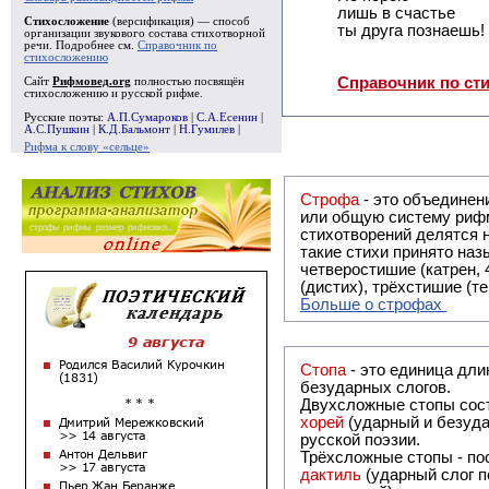
лишь в счастье
Стихосложение
(версификация) — способ
ты друга познаешь!
организации звукового состава стихотворной
речи. Подробнее см.
Справочник по
стихосложению
Справочник по ст
Сайт
Рифмовед.org
полностью посвящён
стихосложению и русской рифме.
Русские поэты:
А.П.Сумароков
|
С.А.Есенин
|
А.С.Пушкин
|
К.Д.Бальмонт
|
Н.Гумилев
|
Рифма к слову «сельце»
Строфа
- это объединение двух и
или общую систему рифм, и регулярно или периодически п
стихотворений делятся на строфы и т.о. являются строфическими. Ес
такие стихи принято называть астрофическими. Самая популярная строфа в русской поэзии -
четверостишие (катрен,
(дистих), трёхстишие (т
Больше о строфах
Стопа
- это единица дли
безударных слогов.
Двухсложные стопы сост
хорей
(ударный и безуда
русской поэзии.
Трёхсложные стопы - пос
дактиль
(ударный слог п