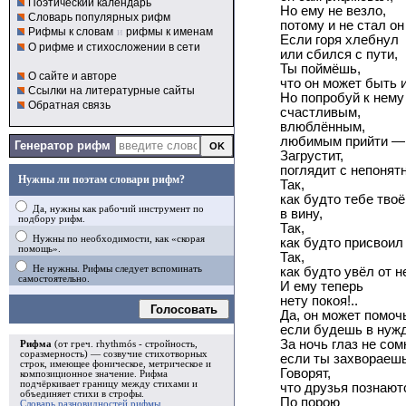
Поэтический календарь
Но ему не везло,
Словарь популярных рифм
потому и не стал он
Рифмы к словам
и
рифмы к именам
Если горя хлебнул
О рифме и стихосложении в сети
или сбился с пути,
Ты поймёшь,
О сайте и авторе
что он может быть 
Ссылки на литературные сайты
Но попробуй к нему
Обратная связь
счастливым,
влюблённым,
любимым прийти —
Генератор рифм
Загрустит,
поглядит с непонят
Нужны ли поэтам словари рифм?
Так,
как будто тебе твоё
Да, нужны как рабочий инструмент по
в вину,
подбору рифм.
Так,
Нужны по необходимости, как «скорая
как будто присвоил 
помощь».
Так,
Не нужны. Рифмы следует вспоминать
как будто увёл от н
самостоятельно.
И ему теперь
нету покоя!..
Голосовать
Да, он может помоч
если будешь в нужд
За ночь глаз не сом
Рифма
(от греч. rhythmós - стройность,
соразмерность) — созвучие стихотворных
если ты захвораешь
строк, имеющее фоническое, метрическое и
Говорят,
композиционное значение.
Рифма
подчёркивает границу между стихами и
что друзья познают
объединяет стихи в
строфы
.
По порою
Словарь разновидностей рифмы