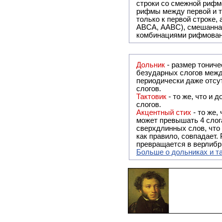
строки со смежной рифм
рифмы между первой и т
только к первой строке,
ABCA, AABC), смешанная или вольная рифмовка (рифмовка в сложных строфах с различными
комбинациями рифмован
Дольник
- размер тонического стихосложения, в котором совпадают только ударные слоги, а количество
безударных слогов между
периодически даже отсу
слогов.
Тактовик
- то же, что и дольник, только кол-во безударных слогов между ударными может достигать 4-х
слогов.
Акцентный стих
- то же,
может превышать 4 слог
сверхдлинных слов, что 
как правило, совпадает. Рифма - обязательный элемент в акцентном стихе, без неё акцентный стих
превращается в верлибр
Больше о дольниках и т