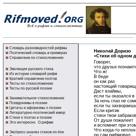
Словарь разновидностей рифмы
Николай Доризо
Поэтический словарь в примерах
«Стихи об одном д
Справочник по стихосложению
Говорят,
что друзья познают
Эволюция русского стиха
Что ж!
Из истории словарей рифм
В беде
Краткий справочник поэтов
он как раз
Тесты по стихосложению
настоящий товарищ
Тесты по русской поэзии
Даст взаймы,
если ты оказался в
Занимательное стихосложение
За ночь глаз не сом
Псевдонимы в поэзии
если ты захвораешь
Цитаты и афоризмы о поэзии
Если критик
Литературно-поэтический юмор
стихи твои забрако
Стихи о поэтах и поэзии
От души пожалеет
Это интересно
О рифме
и вспомнит при этом
Что когда-то неплох
Экспресс-анализ стихов on-line
он сам рифмовал,