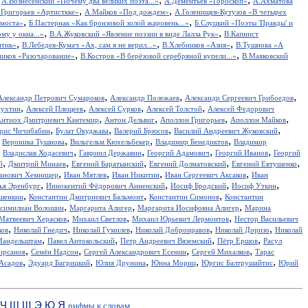
А.Вознесенский «Почему два великих поэта...»
А.Дементьев «Гороскоп»
А.Ахматова
,
,
.Григорьев «Артисткке»
А.Майков «Под дождем»
А.Голенищев-Кутузов «В четырех
,
,
 моста»
Б.Пастернак «Как бронзовой золой жаровень...»
Б.Слуцкий «Поэты 'Правды' и
,
,
у у окна...»
В.А.Жуковский «Явление поэзии в виде Лалла Рук»
В.Капнист
,
,
,
итик»
В.Лебедев-Кумач «Ах, сам я не верил...»
В.Хлебников «Азия»
В.Тушнова «А
,
,
иков «Разочарование»
В.Костров «В берёзовой серебряной купели...»
В.Маяковский
,
,
,
Александр Петрович Сумароков
Александр Полежаев
Александр Сергеевич Грибоедов
,
,
,
,
пухтин
Алексей Плещеев
Алексей Сурков
Алексей Толстой
Алексей Федорович
,
,
,
,
нтиох Дмитриевич Кантемир
Антон Дельвиг
Аполлон Григорьев
Аполлон Майков
,
,
,
,
рис Чичибабин
Булат Окуджава
Валерий Брюсов
Василий Андреевич Жуковский
,
,
,
,
Вероника Тушнова
Вильгельм Кюхельбекер
Владимир Бенедиктов
Владимир
,
,
,
,
,
Владислав Ходасевич
Гавриил Державин
Георгий Адамович
Георгий Иванов
Георгий
,
,
,
,
,
й
Дмитрий Минаев
Евгений Баратынский
Евгений Долматовский
Евгений Евтушенко
,
,
,
,
анович Хемницер
Иван Мятлев
Иван Никитин
Иван Сергеевич Аксаков
Иван
,
,
,
,
ья Эренбург
Иннокентий Фёдорович Анненский
Иосиф Бродский
Иосиф Уткин
,
,
,
ншенкин
Константин Дмитриевич Бальмонт
Константин Симонов
Константин
,
,
,
симилиан Волошин
Маргарита Алигер
Маргарита Иосифовна Алигер
Марина
,
,
,
Матвеевич Херасков
Михаил Светлов
Михаил Юрьевич Лермонтов
Нестор Васильевич
,
,
,
,
,
ков
Николай Гнедич
Николай Гумилев
Николай Добронравов
Николай Доризо
Николай
,
,
,
,
Мандельштам
Павел Антокольский
Петр Андреевич Вяземский
Пётр Ершов
Расул
,
,
,
,
ирсанов
Семён Надсон
Сергей Александрович Есенин
Сергей Михалков
Тарас
,
,
,
,
,
Асадов
Эдуард Багрицкий
Юлия Друнина
Юнна Мориц
Юргис Балтрушайтис
Юрий
Ч
Ш
Щ
Э
Ю
Я
рифмы к словам