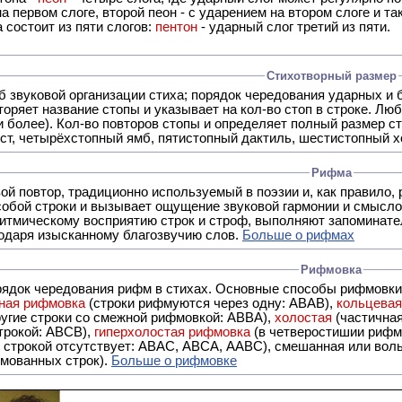
а первом слоге, второй пеон - с ударением на втором слоге и та
 состоит из пяти слогов:
пентон
- ударный слог третий из пяти.
Стихотворный размер
б звуковой организации стиха; порядок чередования ударных и 
оряет название стопы и указывает на кол-во стоп в строке. Люб
 и более). Кол-во повторов стопы и определяет полный размер с
ст, четырёхстопный ямб, пятистопный дактиль, шестистопный хо
Рифма
- это звуковой повтор, традиционно используемый в поэзии и, к
обой строки и вызывает ощущение звуковой гармонии и смысло
итмическому восприятию строк и строф, выполняют запоминате
годаря изысканному благозвучию слов.
Больше о рифмах
Рифмовка
рядок чередования рифм в стихах. Основные способы рифмовк
ная рифмовка
(строки рифмуются через одну: ABAB),
кольцева
ерез две другие строки со смежной рифмовкой: ABBA),
холостая
(частична
строкой: АBCB),
гиперхолостая рифмовка
(в четверостишии рифма
 ABAC, ABCA, AABC), смешанная или вольная рифмовка (рифмовка в сложных строфах с различными
мованных строк).
Больше о рифмовке