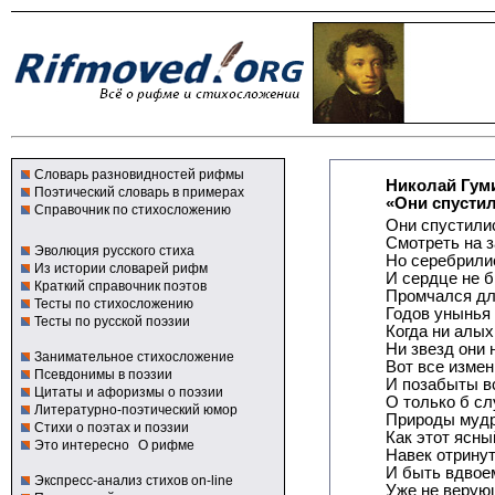
Словарь разновидностей рифмы
Николай Гум
Поэтический словарь в примерах
«Они спустил
Справочник по стихосложению
Они спустили
Смотреть на з
Эволюция русского стиха
Но серебрили
Из истории словарей рифм
И сердце не 
Краткий справочник поэтов
Промчался дл
Тесты по стихосложению
Годов унынья 
Тесты по русской поэзии
Когда ни алых
Ни звезд они 
Занимательное стихосложение
Вот все изме
Псевдонимы в поэзии
И позабыты вс
Цитаты и афоризмы о поэзии
О только б сл
Литературно-поэтический юмор
Природы мудр
Стихи о поэтах и поэзии
Как этот ясн
Это интересно
О рифме
Навек отринут
И быть вдвоем
Экспресс-анализ стихов on-line
Уже не верую