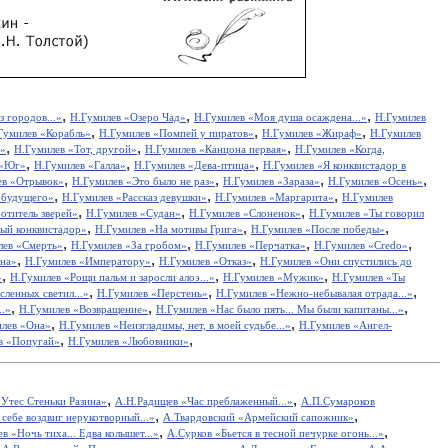
,
,
,
з городов...»
Н.Гумилев «Озеро Чад»
Н.Гумилев «Моя душа осаждена...»
Н.Гумилев
,
,
,
Гумилев «Корабль»
Н.Гумилев «Помпей у пиратов»
Н.Гумилев «Жираф»
Н.Гумилев
,
,
,
.»
Н.Гумилев «Тот, другой»
Н.Гумилев «Канцона первая»
Н.Гумилев «Когда,
,
,
,
 «Юг»
Н.Гумилев «Галла»
Н.Гумилев «Дева-птица»
Н.Гумилев «Я конквистадор в
,
,
,
,
ев «Отрывок»
Н.Гумилев «Это было не раз»
Н.Гумилев «Зараза»
Н.Гумилев «Осень»
,
,
,
 будущего»
Н.Гумилев «Рассказ девушки»
Н.Гумилев «Маргарита»
Н.Гумилев
,
,
,
отитель зверей»
Н.Гумилев «Судан»
Н.Гумилев «Слоненок»
Н.Гумилев «Ты говорил
,
,
,
ый конквистадор»
Н.Гумилев «На мотивы Грига»
Н.Гумилев «После победы»
,
,
,
,
лев «Смерть»
Н.Гумилев «За гробом»
Н.Гумилев «Перчатка»
Н.Гумилев «Credo»
,
,
,
ена»
Н.Гумилев «Императору»
Н.Гумилев «Отказ»
Н.Гумилев «Они спустились до
,
,
,
»
Н.Гумилев «Рощи пальм и заросли алоэ...»
Н.Гумилев «Мужик»
Н.Гумилев «Ты
,
,
,
ленных светил...»
Н.Гумилев «Перстень»
Н.Гумилев «Нежно-небывалая отрада...»
,
,
,
..»
Н.Гумилев «Возвращение»
Н.Гумилев «Нас было пять... Мы были капитаны...»
,
,
лев «Она»
Н.Гумилев «Неизгладимы, нет, в моей судьбе...»
Н.Гумилев «Ангел-
,
,
в «Попугай»
Н.Гумилев «Любовники»
,
,
Утес Cтеньки Разина»
А.Н.Радищев «Час преблаженный...»
А.П.Сумароков
,
,
себе воздвиг нерукотворный...»
А.Твардовский «Армейский сапожник»
,
,
в «Ночь тиха... Едва колышет...»
А.Сурков «Бьется в тесной печурке огонь...»
,
,
,