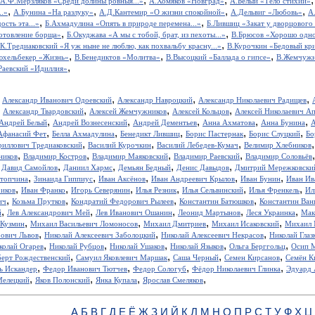
А.Ф.Мерзляков «Среди долины ровныя...»
А.Хомяков «Новград»
А.Белый «Тело стихий»
,
,
,
,
..»
А.Бунина «На разлуку»
А.Д.Кантемир «О жизни спокойной»
А.Дельвиг «Любовь»
А
,
,
ость эта...»
Б.Ахмадулина «Опять в природе перемена...»
Б.Лившиц «Закат у дворцового
,
,
отовление борща»
Б.Окуджава «А мы с тобой, брат, из пехоты...»
В.Брюсов «Хорошо одном
,
.К.Тредиаковский «Я уж ныне не люблю, как похвальбу красну...»
В.Курочкин «Бедовый кр
,
,
,
юхельбекер «Жизнь»
В.Бенедиктов «Молитва»
В.Высоцкий «Баллада о гипсе»
В.Жемчужн
,
Раевский «Идиллия»
,
,
,
,
Александр Иванович Одоевский
Александр Навроцкий
Александр Николаевич Радищев
,
,
,
,
Александр Твардовский
Алексей Жемчужников
Алексей Кольцов
Алексей Николаевич А
,
,
,
,
,
Андрей Белый
Андрей Вознесенский
Андрей Дементьев
Анна Ахматова
Анна Бунина
А
,
,
,
,
,
Афанасий Фет
Белла Ахмадулина
Бенедикт Лившиц
Борис Пастернак
Борис Слуцкий
Бо
,
,
,
риллович Тредиаковский
Василий Курочкин
Василий Лебедев-Кумач
Велимир Хлебников
,
,
,
,
ников
Владимир Костров
Владимир Маяковский
Владимир Раевский
Владимир Соловьёв
,
,
,
,
,
Давид Самойлов
Даниил Хармс
Демьян Бедный
Денис Давыдов
Дмитрий Мережковски
,
,
,
,
,
стопчина
Зинаида Гиппиус
Иван Аксёнов
Иван Андреевич Крылов
Иван Бунин
Иван Ив
,
,
,
,
,
,
иков
Иван Франко
Игорь Северянин
Илья Резник
Илья Сельвинский
Илья Френкель
Ил
,
,
,
,
ич
Козьма Прутков
Кондратий Федорович Рылеев
Константин Батюшков
Константин Ва
,
,
,
,
,
й
Лев Александрович Мей
Лев Иванович Ошанин
Леонид Мартынов
Леся Украинка
Мак
,
,
,
,
 Кузмин
Михаил Васильевич Ломоносов
Михаил Дмитриев
Михаил Исаковский
Михаил 
,
,
,
рович Львов
Николай Алексеевич Заболоцкий
Николай Алексеевич Некрасов
Николай Глаз
,
,
,
,
,
колай Огарев
Николай Рубцов
Николай Ушаков
Николай Языков
Ольга Берггольц
Осип 
,
,
,
,
берт Рождественский
Самуил Яковлевич Маршак
Саша Черный
Семен Кирсанов
Семён К
,
,
,
,
ь Искандер
Федор Иванович Тютчев
Федор Сологуб
Фёдор Николаевич Глинка
Эдуард 
,
,
,
,
Мелецкий
Яков Полонский
Янка Купала
Ярослав Смеляков
А
Б
В
Г
Д
Е
Ё
Ж
З
И
Й
К
Л
М
Н
О
П
Р
С
Т
У
Ф
Х
Ц