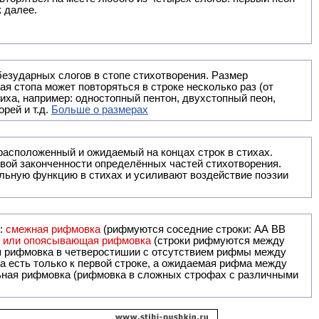
к далее.
безударных слогов в стопе стихотворения. Размер
ая стопа может повторяться в строке несколько раз (от
тиха, например: одностопный пентон, двухстопный пеон,
рей и т.д.
Больше о размерах
ак правило, расположенный и ожидаемый на концах строк в стихах.
вой законченности определённых частей стихотворения.
льную функцию в стихах и усиливают воздействие поэзии
и:
смежная рифмовка
(рифмуются соседние строки: AA ВВ
я или опоясывающая рифмовка
(строки рифмуются между
я рифмовка в четверостишии с отсутствием рифмы между
 есть только к первой строке, а ожидаемая рифма между