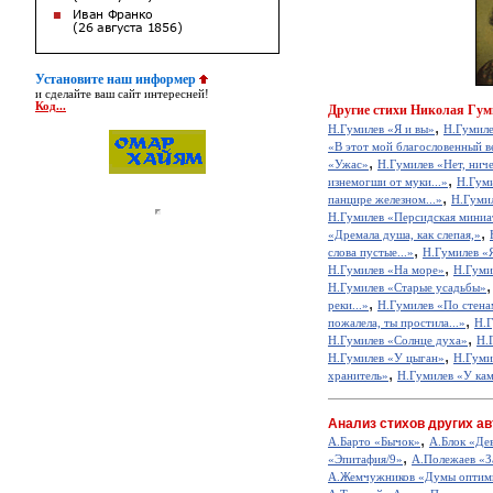
Установите наш информер
и сделайте ваш сайт интересней!
Код...
Другие
стихи Николая Гум
,
Н.Гумилев «Я и вы»
Н.Гумил
«В этот мой благословенный ве
,
«Ужас»
Н.Гумилев «Нет, ниче
,
изнемогши от муки...»
Н.Гуми
,
панцире железном...»
Н.Гуми
Н.Гумилев «Персидская мини
,
«Дремала душа, как слепая,»
,
слова пустые...»
Н.Гумилев «Я
,
Н.Гумилев «На море»
Н.Гуми
Н.Гумилев «Старые усадьбы»
,
реки...»
Н.Гумилев «По стена
,
пожалела, ты простила...»
Н.Г
,
Н.Гумилев «Солнце духа»
Н.
,
Н.Гумилев «У цыган»
Н.Гуми
,
хранитель»
Н.Гумилев «У ка
Анализ стихов других ав
,
А.Барто «Бычок»
А.Блок «Де
,
«Эпитафия/9»
А.Полежаев «З
А.Жемчужников «Думы оптим
,