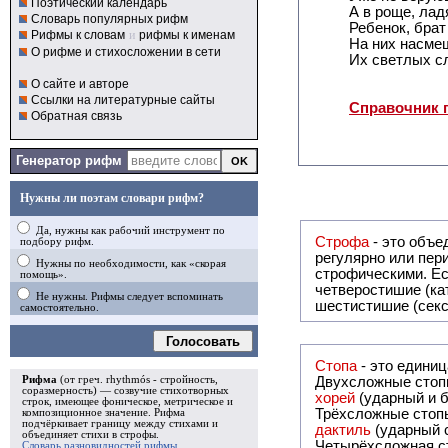
Поэтический календарь
А в роще, лад
Словарь популярных рифм
Ребенок, бра
Рифмы к словам
и
рифмы к именам
На них насме
О рифме и стихосложении в сети
Их светлых сл
О сайте и авторе
Ссылки на литературные сайты
Справочник 
Обратная связь
Генератор рифм
Нужны ли поэтам словари рифм?
Да, нужны как рабочий инструмент по
Строфа
- это объединение дв
подбору рифм.
регулярно или периодически повторяющееся в стихотворении. Большинство стихотворений делятся на строфы и т.о. являются
Нужны по необходимости, как «скорая
строфическими. Если разделения на строфы
помощь».
четверостишие (ка
Не нужны. Рифмы следует вспоминать
шестистишие (секс
самостоятельно.
Голосовать
Стопа
- это едини
Рифма
(от греч. rhythmós - стройность,
Двухсложные стопы
соразмерность) — созвучие стихотворных
хорей
(ударный и б
строк, имеющее фоническое, метрическое и
Трёхсложные стопы
композиционное значение.
Рифма
подчёркивает границу между стихами и
дактиль
(ударный с
объединяет стихи в
строфы
.
Четырёхсложная с
Словарь разновидностей рифмы