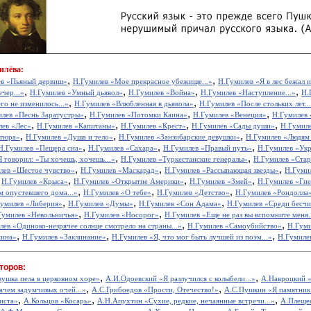
илёва:
,
,
ев «Пьяный дервиш»
Н.Гумилев «Мое прекрасное убежище...»
Н.Гумилев «Я в лес бежал и
,
,
,
,
чер...»
Н.Гумилев «Умный дьявол»
Н.Гумилев «Война»
Н.Гумилев «Наступление...»
Н.
,
,
го не изменилось...»
Н.Гумилев «Влюбленная в дьявола»
Н.Гумилев «После стольких лет..
,
,
,
лев «Песнь Заратустры»
Н.Гумилев «Потомки Каина»
Н.Гумилев «Венеция»
Н.Гумилев
,
,
,
,
лев «Лес»
Н.Гумилев «Капитаны»
Н.Гумилев «Крест»
Н.Гумилев «Сады души»
Н.Гумил
,
,
,
атюра»
Н.Гумилев «Душа и тело»
Н.Гумилев «Занзибарские девушки»
Н.Гумилев «Людям
,
,
,
Н.Гумилев «Пещера сна»
Н.Гумилев «Сахара»
Н.Гумилев «Правый путь»
Н.Гумилев «Укр
,
,
 говорил: «Ты хочешь, хочешь...»
Н.Гумилев «Туркестанские генералы»
Н.Гумилев «Стар
,
,
,
лев «Шестое чувство»
Н.Гумилев «Маскарад»
Н.Гумилев «Рассыпающая звезды»
Н.Гуми
,
,
,
,
Н.Гумилев «Крыса»
Н.Гумилев «Открытие Америки»
Н.Гумилев «Змей»
Н.Гумилев «Ги
,
,
,
м опустевшего дома...»
Н.Гумилев «О тебе»
Н.Гумилев «Детство»
Н.Гумилев «Рондолла
,
,
,
умилев «Либерия»
Н.Гумилев «Думы»
Н.Гумилев «Сон Адама»
Н.Гумилев «Среди бесчис
,
,
Гумилев «Невольничья»
Н.Гумилев «Носорог»
Н.Гумилев «Еще не раз вы вспомните меня.
,
,
лев «Одиноко-незрячее солнце смотрело на страны...»
Н.Гумилев «Самоубийство»
Н.Гуми
,
,
,
мина»
Н.Гумилев «Заклинание»
Н.Гумилев «Я, что мог быть лучшей из поэм...»
Н.Гумиле
торов:
,
,
вушка пела в церковном хоре»
А.И.Одоевский «Я разлучился с колыбели...»
А.Навроцкий «
,
,
ачем задумчивых очей...»
А.С.Грибоедов «Прости, Отечество!»
А.С.Пушкин «Я памятник 
,
,
,
иста»
А.Кольцов «Косарь»
А.Н.Апухтин «Сухие, редкие, нечаянные встречи...»
А.Плещее
,
,