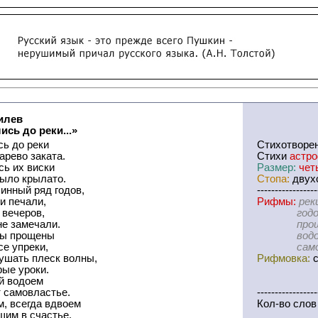
илев
ись до реки...»
сь до реки
Cтихотворе
арево заката.
Стихи
астр
сь их виски
Размер:
чет
было крылато.
Стопа:
двухс
инный ряд годов,
-----------------
и печали,
Рифмы:
рек
 вечеров,
годов-печ
не замечали.
прощены-
ны прощены
водоем-с
е упреки,
самостре
ушать плеск волны,
Рифмовка:
с
ые уроки.
ый водоем
 самовластье.
-----------------
, всегда вдвоем
Кол-во слов
щим в счастье.