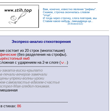
Вам, конечно, известно
явление
"
рифмы
".
Скажем,
строчка
окончилась словом
"
отца
",
И
тогда
через строчку, слога повторив, мы
Ставим какое-нибудь: ламцадрица-ца...
(В.Маяковский)
Экспресс-
анализ стихотворения
ние
состоит из 20 строк (многостишие)
офические
(без разделения на
строфы
).
ырёхстопный ямб
ложная с ударением на 2-м слоге (
)
—
-------------------------------------------------------
и-заката-виски-крылато
али-вечеров-замечали
упреки-волны-уроки
амовластье-вдвоем-счастье
л-Мая-глядел-понимая.
мешанная
-------------------------------------------------------
 в
стихах
:
86