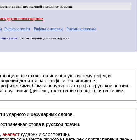
ворения
сделан программой в реальном времени
ть другое стихотворение
м
Рифмы онлайн
Рифмы к именам
Рифмы к именам
ткие ссылки
для сокращения длинных адресов
: двустишие (дистих), трёхстишие (терцет), пятистишие,
ти ударного и безударных слогов.
остранённая стопа в русской поэзии.
),
анапест
(ударный слог третий).
вторяться на месте любого из четырёх слогов: первый пеон -