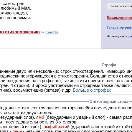
я самострел,
Анализ стихот
т любимый Мая,
шливо глядел,
ез не понимая.
Проанализирова
Генератор риф
по стихосложению
скачать
>>
Используйте
коро
Строфа
ух или нескольких строк стихотворения, имеющих интонационное сходство или общую систему рифм, и
 нет, такие стихи принято называть астрофическими. Самая популярная строфа в русской поэзии -
трен, 4 строки). Широко употребимыми строфами также являются
тина), восьмистишие (октава) и др.
Больше о строфах
Стихотворная стопа
ца длины стиха, состоящая из повторяющейся последовательнос
 состоят из двух слогов:
езударный слог),
ямб
(безударный и ударный слог) - самая расп
 - последовательность из 3-х слогов:
лог первый из трёх),
амфибрахий
(ударный слог второй из трёх
топа -
пеон
- четыре слога, где ударный слог может регулярно по