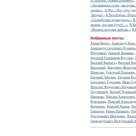
А.Толстой «Алеша Попович»
«Заплаканная осень, как вдова.
,
стенах»
А.Фет «Это утро, рад
,
'Звезды'»
Б.Чичибабин «Приг
,
«Спокойствие праведного»
В
,
знаешь, все еще будет!..»
В.К
,
«Военно-морская любовь»
В.
Избранные поэты:
,
Агния Барто
Александр Блок
Александр Сергеевич Пушкин
,
,
Мерзляков
Алексей Хомяков
,
Арсений Голенищев-Кутузов
,
Василий Капнист
Василий Ки
,
Высоцкий
Владимир Жемчуж
,
Шенгели
Григорий Поженян
,
Евгений Забелин
Евдокия Ро
,
Сергеевич Тургенев
Иван Сур
Ипполит Федорович Богданов
,
Случевский
Корней Чуковски
,
Цветаева
Михаил Алексеевич
,
Кукольник
Николай Александ
,
,
Карамзин
Николай Клюев
Ни
,
,
Гамзатов
Римма Казакова
Ро
,
Григорьевич Шевченко
Фазил
Александрович Нелединский-