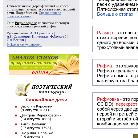
пеон с ударением н
Стихосложение
(версификация) — способ
Пятисложная стопа
организации звукового состава стихотворной
речи. Подробнее см.
Справочник по
Больше о стопах
стихосложению
Сайт
Рифмовед.org
полностью посвящён
стихосложению и русской рифме.
Размер
- это спосо
Русские поэты:
А.П.Сумароков
|
А.П.Сумароков
|
Н.Гумилев
|
Ф.Сологуб
|
стихотворения повт
С.А.Есенин
|
одного до восьми,
Рифма к слову «молву»
трехстопный анапе
Рифма
Рифма
скрепляет с
Рифмы
помогают р
как искусства бла
Рифмовка
- это по
СС DD),
перекрёст
собой ч
первой и третьей 
второй и четвёртой строкой отсутствует:
комбинациями риф