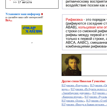
ритмическому восприяти
воздействие поэзии как
Установите наш информер
и сделайте ваш сайт интересней!
Рифмовка
- это порядок
Код...
(рифмуются соседние ст
ABAB),
кольцевая или 
строки со смежной рифм
рифмы между первой и т
только к первой строке,
ABCA, AABC), смешанная или вольная рифмовка (рифмовка в сложных строфах с различными
комбинациями рифмован
Другие
стихи Николая Гумилёва:
,
Н.Гумилев «Рондолла»
Н.Гумилев «О
,
море»
Н.Гумилев «Из букета целого с
,
«Занзибарские девушки»
Н.Гумилев 
,
«Канцона вторая»
Н.Гумилев «Русалк
,
Н.Гумилев «Осень»
Н.Гумилев «О те
Н.Гумилев «Иногда я бываю печален...