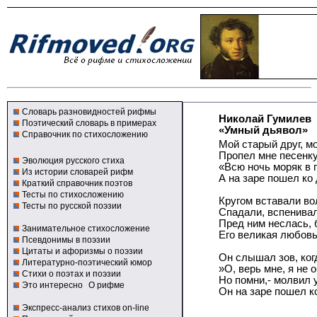
Словарь разновидностей рифмы
Николай Гумилев
Поэтический словарь в примерах
«Умный дьявол»
Справочник по стихосложению
Мой старый друг, м
Пропел мне песенку
Эволюция русского стиха
«Всю ночь моряк в 
Из истории словарей рифм
А на заре пошел ко 
Краткий справочник поэтов
Тесты по стихосложению
Кругом вставали во
Тесты по русской поэзии
Спадали, вспенивал
Пред ним неслась, 
Занимательное стихосложение
Его великая любовь
Псевдонимы в поэзии
Цитаты и афоризмы о поэзии
Он слышал зов, ког
Литературно-поэтический юмор
»О, верь мне, я не о
Стихи о поэтах и поэзии
Но помни,- молвил 
Это интересно
О рифме
Он на заре пошел к
Экспресс-анализ стихов on-line