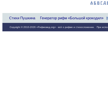
А
Б
В
Г
Д
Стихи Пушкина
Генератор рифм «Большой крокодил»
Copyright © 2010-2026 «Рифмовед.org» - всё о рифме и стихосложении. При испол