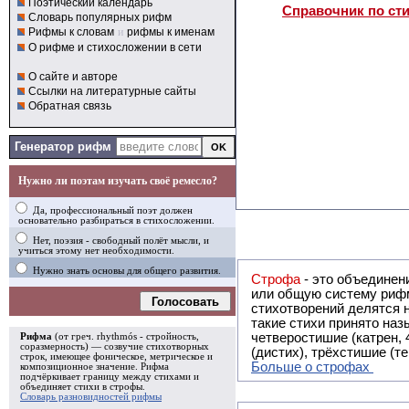
Поэтический календарь
Справочник по ст
Словарь популярных рифм
Рифмы к словам
и
рифмы к именам
О рифме и стихосложении в сети
О сайте и авторе
Ссылки на литературные сайты
Обратная связь
Генератор рифм
Нужно ли поэтам изучать своё ремесло?
Да, профессиональный поэт должен
основательно разбираться в стихосложении.
Нет, поэзия - свободный полёт мысли, и
учиться этому нет необходимости.
Нужно знать основы для общего развития.
Строфа
- это объединение двух и
или общую систему рифм, и регулярно или периодически п
Голосовать
стихотворений делятся на строфы и т.о. являются строфическими. Ес
такие стихи принято называть астрофическими. Самая популярная строфа в русской поэзии -
четверостишие (катрен,
Рифма
(от греч. rhythmós - стройность,
соразмерность) — созвучие стихотворных
(дистих), трёхстишие (т
строк, имеющее фоническое, метрическое и
Больше о строфах
композиционное значение.
Рифма
подчёркивает границу между стихами и
объединяет стихи в
строфы
.
Словарь разновидностей рифмы