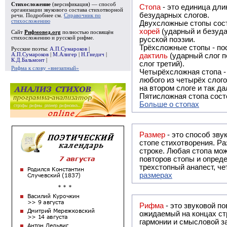
Стихосложение
(версификация) — способ
Стопа
- это единица дли
организации звукового состава стихотворной
безударных слогов.
речи. Подробнее см.
Справочник по
стихосложению
Двухсложные стопы сост
хорей
(ударный и безуда
Сайт
Рифмовед.org
полностью посвящён
стихосложению и русской рифме.
русской поэзии.
Трёхсложные стопы - пос
Русские поэты:
А.П.Сумароков
|
А.П.Сумароков
|
М.Алигер
|
Н.Гнедич
|
дактиль
(ударный слог п
К.Д.Бальмонт
|
слог третий).
Рифма к слову «внезапный»
Четырёхсложная стопа 
любого из четырёх слого
на втором слоге и так да
Пятисложная стопа состо
Больше о стопах
Размер
- это способ зву
стопе стихотворения. Ра
строке. Любая стопа мож
повторов стопы и опреде
трехстопный анапест, че
размерах
Рифма
- это звуковой повтор, традиционно используемый в поэзии и, как прав
ожидаемый на концах ст
гармонии и смысловой з