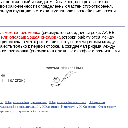
ак правило, расположенный и ожидаемый на концах строк в стихах.
вой законченности определённых частей стихотворения.
льную функцию в стихах и усиливают воздействие поэзии
и:
смежная рифмовка
(рифмуются соседние строки: AA ВВ
я или опоясывающая рифмовка
(строки рифмуются между
я рифмовка в четверостишии с отсутствием рифмы между
 есть только к первой строке, а ожидаемая рифма между
,
,
,
с»
Н.Карамзин «Выздоровление»
Н.Карамзин «Веселый час»
Н.Карамзин
,
,
а на небо возвратилась...)»
Н.Карамзин «К милости»
Н.Карамзин «Ответ моему
,
,
варинос»
Н.Карамзин «К соловью»
,
,