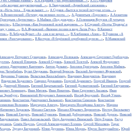
Утес Cтеньки Разина»
А.Н.Радищев «Час преблаженный...»
А.П.Сумароков
,
,
себе воздвиг нерукотворный...»
А.Твардовский «Армейский сапожник»
,
,
в «Ночь тиха... Едва колышет...»
А.Сурков «Бьется в тесной печурке огонь...»
,
,
,
А.Вознесенский «Почему два великих поэта...»
А.Дементьев «Гороскоп»
А.Ахматова
,
,
.Григорьев «Артисткке»
А.Майков «Под дождем»
А.Голенищев-Кутузов «В четырех
,
,
 моста»
Б.Пастернак «Как бронзовой золой жаровень...»
Б.Слуцкий «Поэты 'Правды' и
,
,
у у окна...»
В.А.Жуковский «Явление поэзии в виде Лалла Рук»
В.Капнист
,
,
,
итик»
В.Лебедев-Кумач «Ах, сам я не верил...»
В.Хлебников «Азия»
В.Тушнова «А
,
,
иков «Разочарование»
В.Костров «В берёзовой серебряной купели...»
В.Маяковский
,
,
,
Александр Петрович Сумароков
Александр Полежаев
Александр Сергеевич Грибоедов
,
,
,
,
пухтин
Алексей Плещеев
Алексей Сурков
Алексей Толстой
Алексей Федорович
,
,
,
,
нтиох Дмитриевич Кантемир
Антон Дельвиг
Аполлон Григорьев
Аполлон Майков
,
,
,
,
рис Чичибабин
Булат Окуджава
Валерий Брюсов
Василий Андреевич Жуковский
,
,
,
,
Вероника Тушнова
Вильгельм Кюхельбекер
Владимир Бенедиктов
Владимир
,
,
,
,
,
Владислав Ходасевич
Гавриил Державин
Георгий Адамович
Георгий Иванов
Георгий
,
,
,
,
,
й
Дмитрий Минаев
Евгений Баратынский
Евгений Долматовский
Евгений Евтушенко
,
,
,
,
анович Хемницер
Иван Мятлев
Иван Никитин
Иван Сергеевич Аксаков
Иван
,
,
,
,
ья Эренбург
Иннокентий Фёдорович Анненский
Иосиф Бродский
Иосиф Уткин
,
,
,
ншенкин
Константин Дмитриевич Бальмонт
Константин Симонов
Константин
,
,
,
симилиан Волошин
Маргарита Алигер
Маргарита Иосифовна Алигер
Марина
,
,
,
Матвеевич Херасков
Михаил Светлов
Михаил Юрьевич Лермонтов
Нестор Васильевич
,
,
,
,
,
ков
Николай Гнедич
Николай Гумилев
Николай Добронравов
Николай Доризо
Николай
,
,
,
,
Мандельштам
Павел Антокольский
Петр Андреевич Вяземский
Пётр Ершов
Расул
,
,
,
,
ирсанов
Семён Надсон
Сергей Александрович Есенин
Сергей Михалков
Тарас
,
,
,
,
,
Асадов
Эдуард Багрицкий
Юлия Друнина
Юнна Мориц
Юргис Балтрушайтис
Юрий