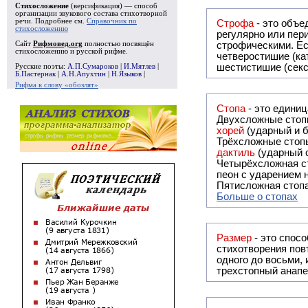
Стихосложение
(версификация) — способ
организации звукового состава стихотворной
речи. Подробнее см.
Справочник по
Строфа
- это объединение дв
стихосложению
регулярно или периодически повторяющееся в стихотворении. Большинство стихотворений делятся на строфы и т.о. являются
Сайт
Рифмовед.org
полностью посвящён
строфическими. Если разделения на строфы
стихосложению и русской рифме.
четверостишие (ка
шестистишие (секс
Русские поэты:
А.П.Сумароков
|
И.Мятлев
|
Б.Пастернак
|
А.Н.Апухтин
|
Н.Языков
|
Рифма к слову «обозлят»
Стопа
- это едини
Двухсложные стопы
хорей
(ударный и б
Трёхсложные стопы
дактиль
(ударный с
Четырёхсложная с
пеон с ударением н
Пятисложная стопа
Больше о стопах
Размер
- это спосо
стихотворения повт
одного до восьми,
трехстопный анапе