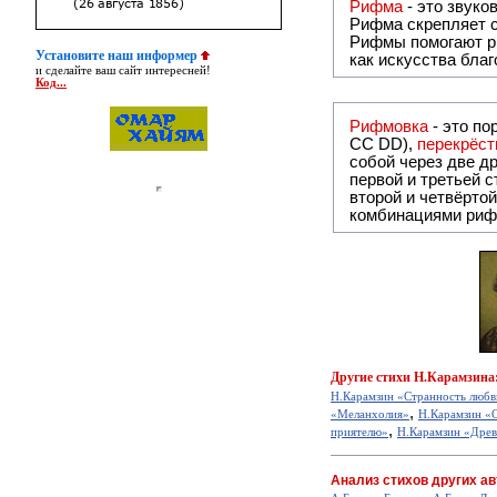
Рифма
Рифма
скрепляет с
Рифмы
помогают р
Установите наш информер
как искусства бла
и сделайте ваш сайт интересней!
Код...
Рифмовка
- это по
СС DD),
перекрёст
собой ч
первой и третьей 
второй и четвёртой строкой отсутствует:
комбинациями риф
Другие
стихи Н.Карамзина
Н.Карамзин «Странность любв
,
«Меланхолия»
Н.Карамзин «
,
приятелю»
Н.Карамзин «Древ
Анализ стихов других ав
,