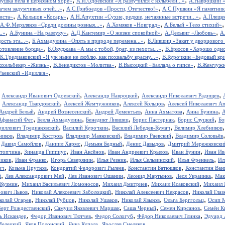
вушка пела в церковном хоре»
А.И.Одоевский «Я разлучился с колыбели...»
А.Навроцкий «
,
,
ачем задумчивых очей...»
А.С.Грибоедов «Прости, Отечество!»
А.С.Пушкин «Я памятник 
,
,
,
иста»
А.Кольцов «Косарь»
А.Н.Апухтин «Сухие, редкие, нечаянные встречи...»
А.Плещее
,
,
А.Ф.Мерзляков «Среди долины ровныя...»
А.Хомяков «Новград»
А.Белый «Тело стихий»
,
,
,
,
..»
А.Бунина «На разлуку»
А.Д.Кантемир «О жизни спокойной»
А.Дельвиг «Любовь»
А
,
,
ость эта...»
Б.Ахмадулина «Опять в природе перемена...»
Б.Лившиц «Закат у дворцового
,
,
отовление борща»
Б.Окуджава «А мы с тобой, брат, из пехоты...»
В.Брюсов «Хорошо одном
,
.К.Тредиаковский «Я уж ныне не люблю, как похвальбу красну...»
В.Курочкин «Бедовый кр
,
,
,
юхельбекер «Жизнь»
В.Бенедиктов «Молитва»
В.Высоцкий «Баллада о гипсе»
В.Жемчужн
,
Раевский «Идиллия»
,
,
,
,
Александр Иванович Одоевский
Александр Навроцкий
Александр Николаевич Радищев
,
,
,
,
Александр Твардовский
Алексей Жемчужников
Алексей Кольцов
Алексей Николаевич А
,
,
,
,
,
Андрей Белый
Андрей Вознесенский
Андрей Дементьев
Анна Ахматова
Анна Бунина
А
,
,
,
,
,
Афанасий Фет
Белла Ахмадулина
Бенедикт Лившиц
Борис Пастернак
Борис Слуцкий
Бо
,
,
,
риллович Тредиаковский
Василий Курочкин
Василий Лебедев-Кумач
Велимир Хлебников
,
,
,
,
ников
Владимир Костров
Владимир Маяковский
Владимир Раевский
Владимир Соловьёв
,
,
,
,
,
Давид Самойлов
Даниил Хармс
Демьян Бедный
Денис Давыдов
Дмитрий Мережковски
,
,
,
,
,
стопчина
Зинаида Гиппиус
Иван Аксёнов
Иван Андреевич Крылов
Иван Бунин
Иван Ив
,
,
,
,
,
,
иков
Иван Франко
Игорь Северянин
Илья Резник
Илья Сельвинский
Илья Френкель
Ил
,
,
,
,
ич
Козьма Прутков
Кондратий Федорович Рылеев
Константин Батюшков
Константин Ва
,
,
,
,
,
й
Лев Александрович Мей
Лев Иванович Ошанин
Леонид Мартынов
Леся Украинка
Мак
,
,
,
,
 Кузмин
Михаил Васильевич Ломоносов
Михаил Дмитриев
Михаил Исаковский
Михаил 
,
,
,
рович Львов
Николай Алексеевич Заболоцкий
Николай Алексеевич Некрасов
Николай Глаз
,
,
,
,
,
колай Огарев
Николай Рубцов
Николай Ушаков
Николай Языков
Ольга Берггольц
Осип 
,
,
,
,
берт Рождественский
Самуил Яковлевич Маршак
Саша Черный
Семен Кирсанов
Семён К
,
,
,
,
ь Искандер
Федор Иванович Тютчев
Федор Сологуб
Фёдор Николаевич Глинка
Эдуард 
,
,
,
,
Мелецкий
Яков Полонский
Янка Купала
Ярослав Смеляков