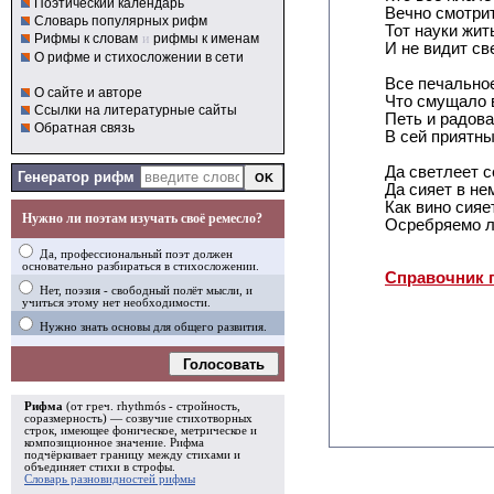
Поэтический календарь
Вечно смотрит
Словарь популярных рифм
Тот науки жит
Рифмы к словам
и
рифмы к именам
И не видит св
О рифме и стихосложении в сети
Все печально
О сайте и авторе
Что смущало в
Ссылки на литературные сайты
Петь и радов
Обратная связь
В сей приятны
Да светлеет 
Генератор рифм
Да сияет в не
Как вино сияе
Нужно ли поэтам изучать своё ремесло?
Осребряемо л
Да, профессиональный поэт должен
основательно разбираться в стихосложении.
Справочник 
Нет, поэзия - свободный полёт мысли, и
учиться этому нет необходимости.
Нужно знать основы для общего развития.
Голосовать
Рифма
(от греч. rhythmós - стройность,
соразмерность) — созвучие стихотворных
строк, имеющее фоническое, метрическое и
композиционное значение.
Рифма
подчёркивает границу между стихами и
объединяет стихи в
строфы
.
Словарь разновидностей рифмы