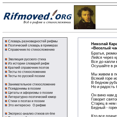
Словарь разновидностей рифмы
Николай Кар
Поэтический словарь в примерах
«Веселый ча
Справочник по стихосложению
Братья, рюмки
Лейся через к
Эволюция русского стиха
Все до капли 
Из истории словарей рифм
Осушайте в р
Краткий справочник поэтов
Тесты по стихосложению
Мы живем в п
Тесты по русской поэзии
Всякий горе и
В бедном руби
Занимательное стихосложение
Но и радость 
Псевдонимы в поэзии
Цитаты и афоризмы о поэзии
Он вино нам д
Литературно-поэтический юмор
Говорит свято
Стихи о поэтах и поэзии
Старец в нем 
Это интересно
О рифме
Бедный - горе
Экспресс-анализ стихов on-line
Кто все плаче