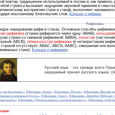
- это звуковой повтор, традиционно используемый в поэзии и, к
обой строки и вызывает ощущение звуковой гармонии и смысло
итмическому восприятию строк и строф, выполняют запоминате
годаря изысканному благозвучию слов.
Больше о рифмах
Рифмовка
рядок чередования рифм в стихах. Основные способы рифмовк
ная рифмовка
(строки рифмуются через одну: ABAB),
кольцева
ерез две другие строки со смежной рифмовкой: ABBA),
холостая
(частична
строкой: АBCB),
гиперхолостая рифмовка
(в четверостишии рифма
 ABAC, ABCA, AABC), смешанная или вольная рифмовка (рифмовка в сложных строфах с различными
мованных строк).
Больше о рифмовке
:
,
,
,
и, или бессонница»
Н.Карамзин «Осень»
Н.Карамзин «Прости»
Н.Карамзин «Веселый ча
,
,
Опытная Соломонова мудрость»
Н.Карамзин «Тацит»
Н.Карамзин «Эпитафии (Небесная душ
,
,
няя баллада»
Н.Карамзин «(Песня из повести «остров борнгольм»)»
Н.Карамзин «Граф Г
торов:
,
,