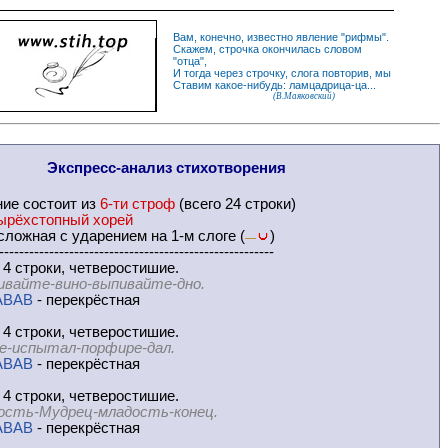
Вам, конечно, известно
явление
"
рифмы
".
Скажем,
строчка
окончилась словом
"
отца
",
И
тогда
через строчку, слога повторив, мы
Ставим какое-нибудь: ламцадрица-ца...
(В.Маяковский)
Экспресс-
анализ стихотворения
ние
состоит из
6-ти строф
(всего 24 строки)
ырёхстопный хорей
ложная с ударением на 1-м слоге (
)
—
-------------------------------------------------------
 4 строки, четверостишие.
ивайте-вино-выпивайте-дно.
ABAB
- перекрёстная
 4 строки, четверостишие.
е-испытал-порфире-дал.
ABAB
- перекрёстная
 4 строки, четверостишие.
ость-Мудрец-младость-конец.
ABAB
- перекрёстная