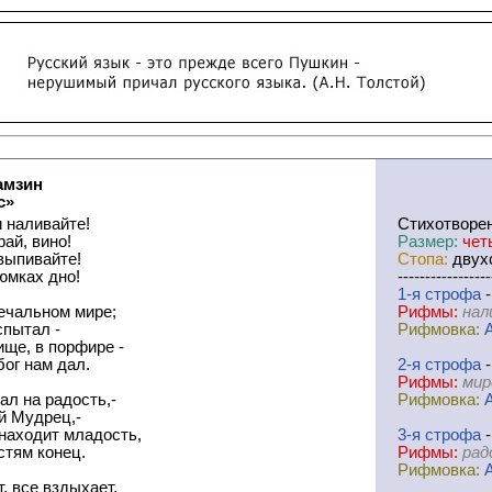
амзин
с»
 наливайте!
Cтихотворе
рай, вино!
Размер:
чет
выпивайте!
Стопа:
двухс
юмках дно!
-----------------
1-я
cтрофа
-
ечальном мире;
Рифмы:
нал
спытал -
Рифмовка:
ще, в порфире -
бог нам дал.
2-я
cтрофа
-
Рифмы:
мир
ал на радость,-
Рифмовка:
й Мудрец,-
находит младость,
3-я
cтрофа
-
стям конец.
Рифмы:
рад
Рифмовка:
т, все вздыхает,