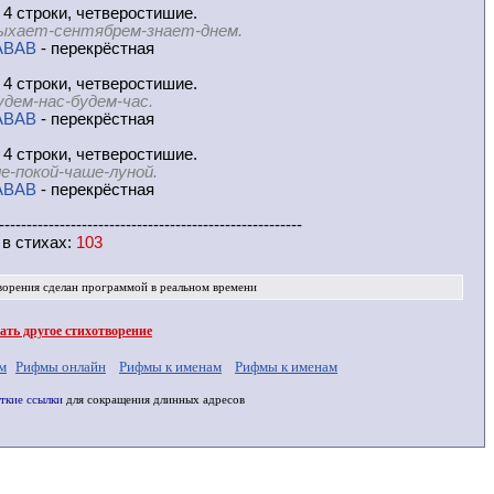
 4 строки, четверостишие.
ыхает-сентябрем-знает-днем.
ABAB
- перекрёстная
 4 строки, четверостишие.
удем-нас-будем-час.
ABAB
- перекрёстная
 4 строки, четверостишие.
е-покой-чаше-луной.
ABAB
- перекрёстная
-------------------------------------------------------
 в
стихах
:
103
ворения
сделан программой в реальном времени
ть другое стихотворение
м
Рифмы онлайн
Рифмы к именам
Рифмы к именам
ткие ссылки
для сокращения длинных адресов