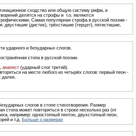
: двустишие (дистих), трёхстишие (терцет), пятистишие,
ти ударного и безударных слогов.
остранённая стопа в русской поэзии.
),
анапест
(ударный слог третий).
вторяться на месте любого из четырёх слогов: первый пеон -
к далее.
безударных слогов в стопе стихотворения. Размер
ая стопа может повторяться в строке несколько раз (от
тиха, например: одностопный пентон, двухстопный пеон,
рей и т.д.
Больше о размерах