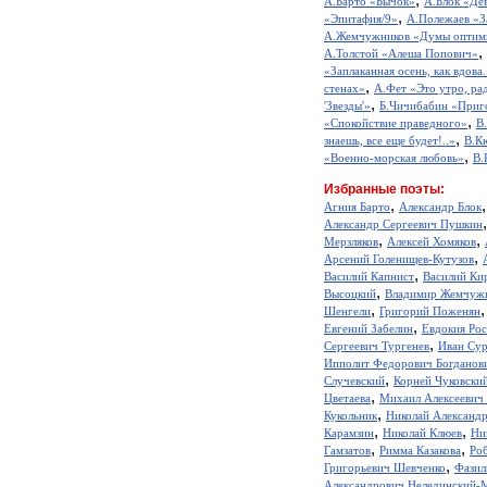
А.Барто «Бычок»
А.Блок «Де
,
«Эпитафия/9»
А.Полежаев «З
А.Жемчужников «Думы оптим
,
А.Толстой «Алеша Попович»
«Заплаканная осень, как вдова.
,
стенах»
А.Фет «Это утро, рад
,
'Звезды'»
Б.Чичибабин «Приг
,
«Спокойствие праведного»
В
,
знаешь, все еще будет!..»
В.К
,
«Военно-морская любовь»
В.
Избранные поэты:
,
Агния Барто
Александр Блок
Александр Сергеевич Пушкин
,
,
Мерзляков
Алексей Хомяков
,
Арсений Голенищев-Кутузов
,
Василий Капнист
Василий Ки
,
Высоцкий
Владимир Жемчуж
,
Шенгели
Григорий Поженян
,
Евгений Забелин
Евдокия Ро
,
Сергеевич Тургенев
Иван Сур
Ипполит Федорович Богданов
,
Случевский
Корней Чуковски
,
Цветаева
Михаил Алексеевич
,
Кукольник
Николай Александ
,
,
Карамзин
Николай Клюев
Ни
,
,
Гамзатов
Римма Казакова
Ро
,
Григорьевич Шевченко
Фазил
Александрович Нелединский-