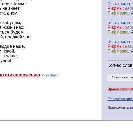
 сентябрем -
4-я
cтрофа
-
ь не знает
Рифмы:
взд
ета днем.
Рифмовка:
е забудем,
5-я
cтрофа
-
 жизни нас;
Рифмы:
заб
аться будем
Рифмовка:
й, сладкий час!
6-я
cтрофа
-
сердце наше,
Рифмы:
наш
м покой,
Рифмовка:
т в чаше,
уной!
-----------------
Кол-во слов
по стихосложению
скачать
>>
Анализ стихот
Проанализирова
Генератор риф
Используйте
коро