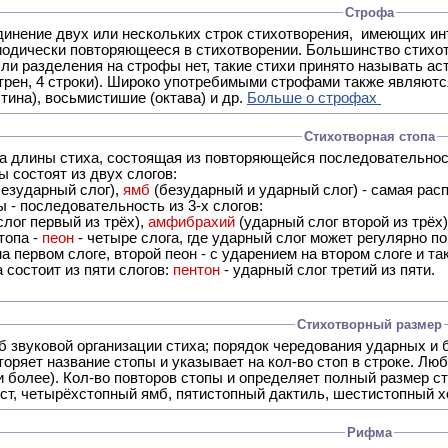
Строфа
ух или нескольких строк стихотворения, имеющих интонационное сходство или общую систему рифм, и
 нет, такие стихи принято называть астрофическими. Самая популярная строфа в русской поэзии -
трен, 4 строки). Широко употребимыми строфами также являются
тина), восьмистишие (октава) и др.
Больше о строфах
Стихотворная стопа
ца длины стиха, состоящая из повторяющейся последовательнос
 состоят из двух слогов:
езударный слог),
ямб
(безударный и ударный слог) - самая расп
 - последовательность из 3-х слогов:
лог первый из трёх),
амфибрахий
(ударный слог второй из трёх
топа -
пеон
- четыре слога, где ударный слог может регулярно по
а первом слоге, второй пеон - с ударением на втором слоге и та
 состоит из пяти слогов:
пентон
- ударный слог третий из пяти.
Стихотворный размер
б звуковой организации стиха; порядок чередования ударных и 
оряет название стопы и указывает на кол-во стоп в строке. Люб
 и более). Кол-во повторов стопы и определяет полный размер с
ст, четырёхстопный ямб, пятистопный дактиль, шестистопный хо
Рифма