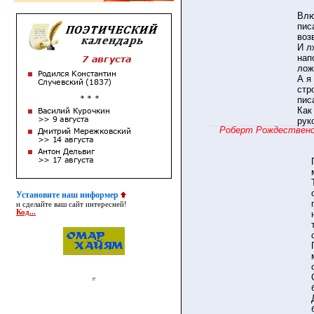
Влю
пис
воз
И л
нап
лож
А я
стр
пис
Как
рук
Роберт Рождественс
Установите наш информер
и сделайте ваш сайт интересней!
Код...