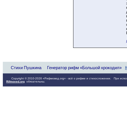
Стихи Пушкина
Генератор рифм «Большой крокодил»
Copyright © 2010-2026 «Рифмовед.org» - всё о рифме и стихосложении. При испол
Rifmoved.org
обязательны.