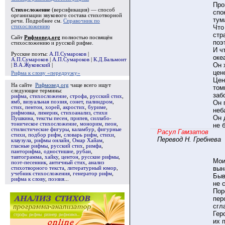
Про
Стихосложение
(версификация) — способ
спо
организации звукового состава стихотворной
тум
речи. Подробнее см.
Справочник по
Что
стихосложению
стр
Сайт
Рифмовед.org
полностью посвящён
поэ
стихосложению и русской рифме.
И ч
Русские поэты:
А.П.Сумароков
|
оке
А.П.Сумароков
|
А.П.Сумароков
|
К.Д.Бальмонт
Он 
|
В.А.Жуковский
|
цен
Рифма к слову «передружу»
Цен
На сайте
Рифмовед.org
чаще всего ищут
том
следующие термины:
забо
рифма
,
стихосложение
,
строфа
,
русский стих
,
Он 
ямб
,
визуальная поэзия
,
сонет
,
палиндром
,
стих
,
пентон
,
хорей
,
акростих
,
буриме
,
неб
рифмовка
,
лимерик
,
стихоанализ
,
стихи
Он 
Пушкина
,
тексты песен
,
припев
,
силлабо-
тоническое стихосложение
,
монорим
,
пеон
,
не 
стилистические фигуры
,
каламбур
,
фигурные
Расул Гамз
стихи
,
подбор рифм
,
словарь рифм
,
стихи
,
Перевод Н.
Гребнева
клаузула
,
рифмы онлайн
,
Омар Хайам
,
гласные рифмы
,
русский стих
,
римфа
,
панторифма
,
одностишие
,
рубаи
,
тавтограмма
,
хайку
,
центон
,
русские рифмы
,
Мои
поэт-песенник
,
античный стих
,
анализ
вын
стихотворного текста
,
литературный юмор
,
учебник стихосложения
,
генератор рифм
,
Быв
рифма к слову
,
поэзия
...
не 
Пор
пер
сгл
Гер
их 