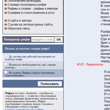
Поэтический календарь
мален
Словарь популярных рифм
В свя
Рифмы к словам
и
рифмы к именам
сон и
О рифме и стихосложении в сети
Моим 
юност
- Неч
О сайте и авторе
стихам
Ссылки на литературные сайты
Обратная связь
Разбр
пыли 
(Где и
Генератор рифм
брал и
Моим 
Нужны ли поэтам словари рифм?
драго
винам
Да, нужны как рабочий инструмент по
Наста
подбору рифм.
черед
М.Ю. Лермонтов
Нужны по необходимости, как «скорая
помощь».
Я ж
Не нужны. Рифмы следует вспоминать
хоч
самостоятельно.
Люб
сча
Голосовать
Они
изб
Рифма
(от греч. rhythmós - стройность,
И с
соразмерность) — созвучие стихотворных
сгл
строк, имеющее фоническое, метрическое и
Пор
композиционное значение.
Рифма
подчёркивает границу между стихами и
нас
объединяет стихи в
строфы
.
све
Словарь разновидностей рифмы