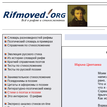
Словарь разновидностей рифмы
Поэтический словарь в примерах
Справочник по стихосложению
Эволюция русского стиха
Из истории словарей рифм
Краткий справочник поэтов
Марина Цветаева
Тесты по стихосложению
Тесты по русской поэзии
Моим 
напис
Занимательное стихосложение
рано,
Псевдонимы в поэзии
Что и 
Цитаты и афоризмы о поэзии
что я 
Литературно-поэтический юмор
Сорва
Стихи о поэтах и поэзии
брызг
Это интересно
О рифме
Как ис
Экспресс-анализ стихов on-line
Ворва