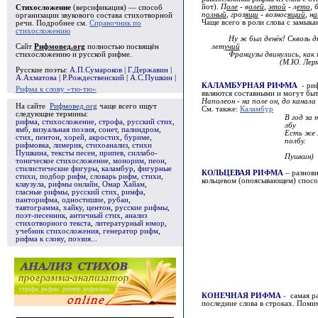
йот).
П
оле
- в
олей
,
этой
- л
ето
, 
Стихосложение
(версификация) — способ
п
олный
, гроз
ящи
- вознос
ящий
, н
а
организации звукового состава стихотворной
Чаще всего в роли слова с замык
речи. Подробнее см.
Справочник по
стихосложению
Ну ж был денёк! Сквозь 
Сайт
Рифмовед.org
полностью посвящён
лет
учий
стихосложению и русской рифме.
Французы двинулись, как
(М.Ю. Лермон
Русские поэты:
А.П.Сумароков
|
Г.Державин
|
А.Ахматова
|
Р.Рождественский
|
А.С.Пушкин
|
КАЛАМБУРНАЯ РИФМА
-
риф
Рифма к слову «тю-тю»
являются составными и могут бы
Наполеон - на поле он, до канала 
На сайте
Рифмовед.org
чаще всего ищут
См. также
:
Каламбур
следующие термины:
В год за
рифма
,
стихосложение
,
строфа
,
русский стих
,
лбу
ямб
,
визуальная поэзия
,
сонет
,
палиндром
,
Есть же 
стих
,
пентон
,
хорей
,
акростих
,
буриме
,
полбу.
рифмовка
,
лимерик
,
стихоанализ
,
стихи
(А
Пушкина
,
тексты песен
,
припев
,
силлабо-
Пушкин)
тоническое стихосложение
,
монорим
,
пеон
,
стилистические фигуры
,
каламбур
,
фигурные
КОЛЬЦЕВАЯ РИФМА
– разнов
стихи
,
подбор рифм
,
словарь рифм
,
стихи
,
кольцевом (опоясывающем) спос
клаузула
,
рифмы онлайн
,
Омар Хайам
,
гласные рифмы
,
русский стих
,
римфа
,
панторифма
,
одностишие
,
рубаи
,
тавтограмма
,
хайку
,
центон
,
русские рифмы
,
поэт-песенник
,
античный стих
,
анализ
стихотворного текста
,
литературный юмор
,
учебник стихосложения
,
генератор рифм
,
рифма к слову
,
поэзия
...
КОНЕЧНАЯ РИФМА
-
самая ра
последние слова в строках. Поми