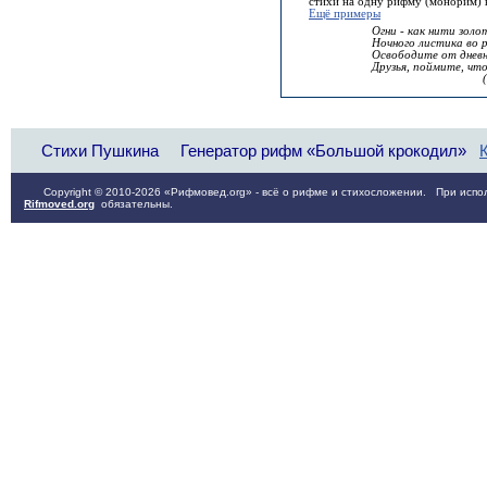
стихи на одну рифму (монорим) 
Ещё примеры
Огни - как нити золо
Ночного листика во р
Освободите от дневн
Друзья, поймите, что
(М.И. Цв
Стихи Пушкина
Генератор рифм «Большой крокодил»
Copyright © 2010-2026 «Рифмовед.org» - всё о рифме и стихосложении. При испол
Rifmoved.org
обязательны.