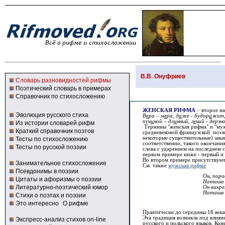
В.В. Онуфриев
Словарь разновидностей рифмы
Поэтический словарь в примерах
Справочник по стихосложению
ЖЕНСКАЯ РИФМА
–
второе н
Эволюция русского стиха
В
е
ра – м
е
ра, д
а
же - будор
а
жит,
пуч
и
ной – дл
и
нный, г
е
ний - дерзн
Из истории словарей рифм
Термины "женская рифма" и "мужс
Краткий справочник поэтов
средневековой французской поэзи
некоторые существительные) зака
Тесты по стихосложению
соответственно, такого окончани
Тесты по русской поэзии
слова с ударением на последнем с
первом примере ниже - первый и 
Во втором примере присутствуют
Занимательное стихосложение
См. также
мужская рифма
Псевдонимы в поэзии
Он, пора
Цитаты и афоризмы о поэзии
Наташа 
Литературно-поэтический юмор
Он вихр
Наташа 
Стихи о поэтах и поэзии
(А.С
Это интересно
О рифме
П
рактически до середины 18 век
Эта традиция возникла под влиян
Экспресс-анализ стихов on-line
русского и польского языков. К