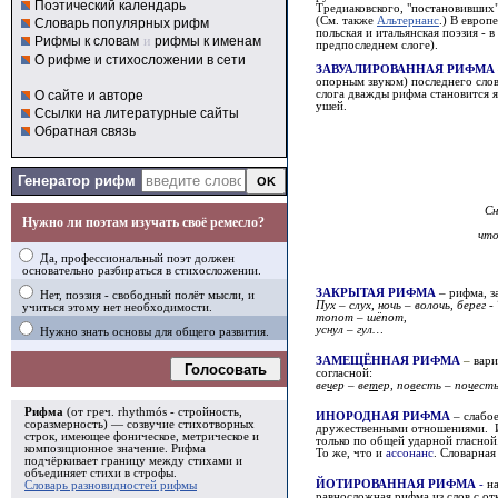
Поэтический календарь
Тредиаковского, "постановивших
(См. также
Альтернанс
.) В евро
Словарь популярных рифм
польская и итальянская поэзия - 
Рифмы к словам
и
рифмы к именам
предпоследнем слоге).
О рифме и стихосложении в сети
ЗАВУАЛИРОВАННАЯ РИФМА
опорным звуком) последнего слов
О сайте и авторе
слога дважды рифма становится я
ушей.
Ссылки на литературные сайты
Обратная связь
Генератор рифм
Сн
Нужно ли поэтам изучать своё ремесло?
что б
Да, профессиональный поэт должен
основательно разбираться в стихосложении.
ЗАКРЫТАЯ РИФМА
– рифма, з
Нет, поэзия - свободный полёт мысли, и
Пух – слух, ночь – волочь, берег 
учиться этому нет необходимости.
топот – шёпот,
уснул – гул…
Нужно знать основы для общего развития.
ЗАМЕЩЁННАЯ РИФМА
–
вари
Голосовать
согласной
:
ве
ч
ер –
ве
т
ер, по
в
есть – по
ч
есть
Рифма
(от греч. rhythmós - стройность,
ИНОРОДНАЯ РИФМА
– слабо
соразмерность) — созвучие стихотворных
дружественными отношениями. И
строк, имеющее фоническое, метрическое и
только по общей ударной гласной
композиционное значение.
Рифма
То же, что и
ассонанс
.
Словарная
подчёркивает границу между стихами и
объединяет стихи в
строфы
.
ЙОТИРОВАННАЯ РИФМА
-
н
Словарь разновидностей рифмы
равносложная рифма из слов с от