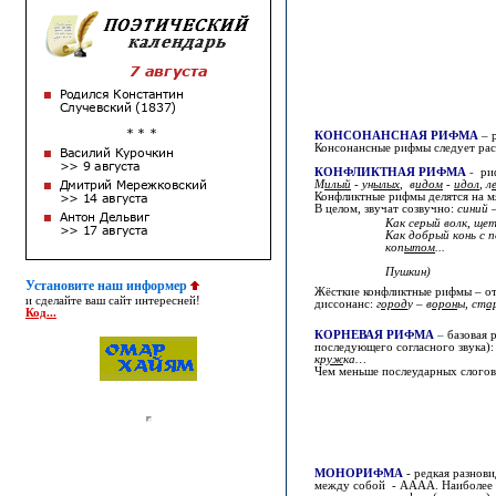
КОНСОНАНСНАЯ РИФМА
– 
Консонансные рифмы следует рас
КОНФЛИКТНАЯ РИФМА
-
риф
М
илый
- ун
ылых
,
в
идом
-
идол
, л
Конфликтные рифмы делятся на м
В целом, звучат созвучно:
синий 
Как серый волк, щет
Как добрый конь с 
коп
ытом
...
(А
Пушкин)
Установите наш информер
Жёсткие конфликтные рифмы – от
и сделайте ваш сайт интересней!
диссонанс:
г
ород
у
–
в
орон
ы, ст
а
Код...
КОРНЕВАЯ РИФМА
–
базовая 
последующего согласного звука)
кр
уж
ка…
Чем меньше послеударных слогов
МОНОРИФМА
- редкая разнов
между собой - АААА. Наиболее ча