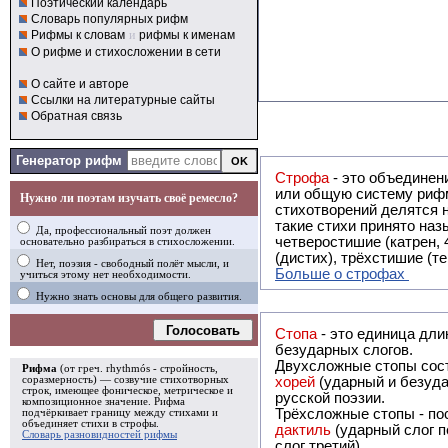
Поэтический календарь
Словарь популярных рифм
Рифмы к словам
и
рифмы к именам
О рифме и стихосложении в сети
О сайте и авторе
Ссылки на литературные сайты
Обратная связь
Генератор рифм
Строфа
- это объединение двух и
или общую систему рифм, и регулярно или периодически п
Нужно ли поэтам изучать своё ремесло?
стихотворений делятся на строфы и т.о. являются строфическими. Ес
такие стихи принято называть астрофическими. Самая популярная строфа в русской поэзии -
Да, профессиональный поэт должен
четверостишие (катрен,
основательно разбираться в стихосложении.
(дистих), трёхстишие (т
Нет, поэзия - свободный полёт мысли, и
Больше о строфах
учиться этому нет необходимости.
Нужно знать основы для общего развития.
Голосовать
Стопа
- это единица дли
безударных слогов.
Двухсложные стопы сост
Рифма
(от греч. rhythmós - стройность,
соразмерность) — созвучие стихотворных
хорей
(ударный и безуда
строк, имеющее фоническое, метрическое и
русской поэзии.
композиционное значение.
Рифма
Трёхсложные стопы - пос
подчёркивает границу между стихами и
объединяет стихи в
строфы
.
дактиль
(ударный слог п
Словарь разновидностей рифмы
слог третий).