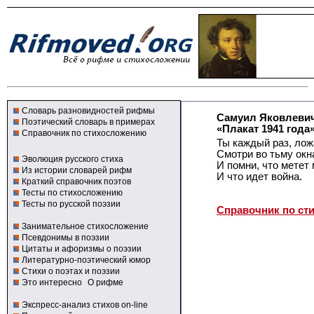
Словарь разновидностей рифмы
Самуил Яковлеви
Поэтический словарь в примерах
«Плакат 1941 года
Справочник по стихосложению
Ты каждый раз, лож
Смотри во тьму окн
Эволюция русского стиха
И помни, что метет
Из истории словарей рифм
И что идет война.
Краткий справочник поэтов
Тесты по стихосложению
Тесты по русской поэзии
Справочник по ст
Занимательное стихосложение
Псевдонимы в поэзии
Цитаты и афоризмы о поэзии
Литературно-поэтический юмор
Стихи о поэтах и поэзии
Это интересно
О рифме
Экспресс-анализ стихов on-line