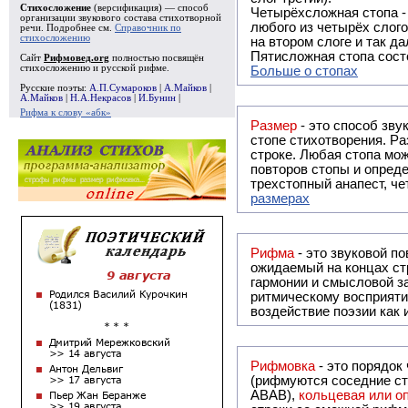
Стихосложение
(версификация) — способ
Четырёхсложная стопа 
организации звукового состава стихотворной
любого из четырёх слого
речи. Подробнее см.
Справочник по
стихосложению
на втором слоге и так да
Пятисложная стопа состо
Сайт
Рифмовед.org
полностью посвящён
стихосложению и русской рифме.
Больше о стопах
Русские поэты:
А.П.Сумароков
|
А.Майков
|
А.Майков
|
Н.А.Некрасов
|
И.Бунин
|
Рифма к слову «абк»
Размер
- это способ зву
стопе стихотворения. Ра
строке. Любая стопа мож
повторов стопы и опреде
трехстопный анапест, че
размерах
Рифма
- это звуковой повтор, традиционно используемый в поэзии и, как прав
ожидаемый на концах ст
гармонии и смысловой з
ритмическому восприяти
воздействие поэзии как
Рифмовка
- это порядок
(рифмуются соседние ст
ABAB),
кольцевая или 