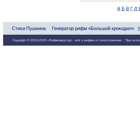
А
Б
В
Г
Д
Стихи Пушкина
Генератор рифм «Большой крокодил»
Copyright © 2010-2026 «Рифмовед.org» - всё о рифме и стихосложении. При испол