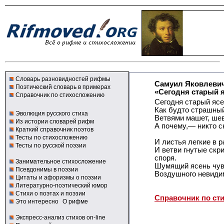
Словарь разновидностей рифмы
Самуил Яковлеви
Поэтический словарь в примерах
«Сегодня старый я
Справочник по стихосложению
Сегодня старый ясе
Как будто страшный
Эволюция русского стиха
Ветвями машет, шев
Из истории словарей рифм
А почему,— никто с
Краткий справочник поэтов
Тесты по стихосложению
И листья легкие в 
Тесты по русской поэзии
И ветви гнутые скри
споря.
Занимательное стихосложение
Шумящий ясень чув
Псевдонимы в поэзии
Воздушного невиди
Цитаты и афоризмы о поэзии
Литературно-поэтический юмор
Стихи о поэтах и поэзии
Справочник по ст
Это интересно
О рифме
Экспресс-анализ стихов on-line