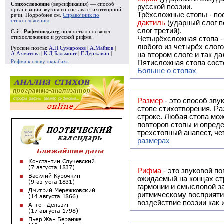
Стихосложение
(версификация) — способ
русской поэзии.
организации звукового состава стихотворной
Трёхсложные стопы - пос
речи. Подробнее см.
Справочник по
стихосложению
дактиль
(ударный слог п
слог третий).
Сайт
Рифмовед.org
полностью посвящён
стихосложению и русской рифме.
Четырёхсложная стопа 
любого из четырёх слого
Русские поэты:
А.П.Сумароков
|
А.Майков
|
А.Ахматова
|
К.Д.Бальмонт
|
Г.Державин
|
на втором слоге и так да
Рифма к слову «крабах»
Пятисложная стопа состо
Больше о стопах
Размер
- это способ зву
стопе стихотворения. Ра
строке. Любая стопа мож
повторов стопы и опреде
трехстопный анапест, че
размерах
Рифма
- это звуковой повтор, традиционно используемый в поэзии и, как прав
ожидаемый на концах ст
гармонии и смысловой з
ритмическому восприяти
воздействие поэзии как