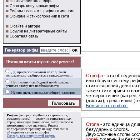
Поэтический календарь
Словарь популярных рифм
Рифмы к словам
и
рифмы к именам
О рифме и стихосложении в сети
О сайте и авторе
Ссылки на литературные сайты
Обратная связь
Генератор рифм
Нужно ли поэтам изучать своё ремесло?
Да, профессиональный поэт должен
Строфа
- это объединение двух и
основательно разбираться в стихосложении.
или общую систему рифм, и регулярно или периодически п
Нет, поэзия - свободный полёт мысли, и
стихотворений делятся на строфы и т.о. являются строфическими. Ес
учиться этому нет необходимости.
такие стихи принято называть астрофическими. Самая популярная строфа в русской поэзии -
Нужно знать основы для общего развития.
четверостишие (катрен,
(дистих), трёхстишие (т
Голосовать
Больше о строфах
Рифма
(от греч. rhythmós - стройность,
соразмерность) — созвучие стихотворных
строк, имеющее фоническое, метрическое и
Стопа
- это единица дли
композиционное значение.
Рифма
безударных слогов.
подчёркивает границу между стихами и
объединяет стихи в
строфы
.
Двухсложные стопы сост
Словарь разновидностей рифмы
хорей
(ударный и безуда