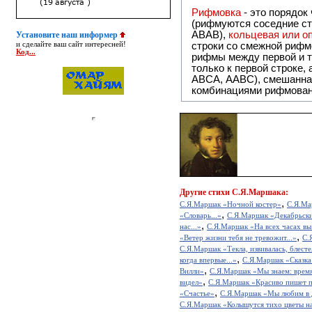
Рифмовка
- это порядок
(рифмуются соседние ст
ABAB),
кольцевая или 
Установите наш информер
и сделайте ваш сайт интересней!
строки со смежной рифм
Код...
рифмы между первой и т
только к первой строке,
ABCA, AABC), смешанная или вольная рифмовка (рифмовка в сложных строфах с различными
комбинациями рифмован
Другие
стихи С.Я.Маршака:
,
С.Я.Маршак «Ночной костер»
С.Я.Мар
,
«Словарь...»
С.Я.Маршак «Декабрьский
,
нас...»
С.Я.Маршак «На всех часах вы
,
«Ветер жизни тебя не тревожит...»
С.
С.Я.Маршак «Текла, извивалась, блестел
,
когда впервые...»
С.Я.Маршак «Сказка
,
Вилли»
С.Я.Маршак «Мы знаем: время
,
видел»
С.Я.Маршак «Красиво пишет п
,
«Счастье»
С.Я.Маршак «Мы любим в д
С.Я.Маршак «Колышутся тихо цветы на