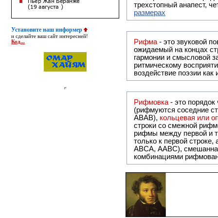
трехстопный анапест, че
размерах
Установите наш информер
и сделайте ваш сайт интересней!
Рифма
- это звуковой повтор, традиционно используемый в поэзии и, как прав
Код...
ожидаемый на концах ст
гармонии и смысловой з
ритмическому восприяти
воздействие поэзии как
Рифмовка
- это порядок
(рифмуются соседние ст
ABAB),
кольцевая или 
строки со смежной рифм
рифмы между первой и т
только к первой строке,
ABCA, AABC), смешанная или вольная рифмовка (рифмовка в сложных строфах с различными
комбинациями рифмован