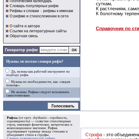
Поэтический календарь
суткам,
Словарь популярных рифм
К растлениям, само
Рифмы к словам
и
рифмы к именам
К болотному терпен
О рифме и стихосложении в сети
О сайте и авторе
Справочник по ст
Ссылки на литературные сайты
Обратная связь
Генератор рифм
Нужны ли поэтам словари рифм?
Да, нужны как рабочий инструмент по
подбору рифм.
Нужны по необходимости, как «скорая
помощь».
Не нужны. Рифмы следует вспоминать
самостоятельно.
Голосовать
Рифма
(от греч. rhythmós - стройность,
соразмерность) — созвучие стихотворных
строк, имеющее фоническое, метрическое и
композиционное значение.
Рифма
подчёркивает границу между стихами и
Строфа
- это объединение двух и
объединяет стихи в
строфы
.
Словарь разновидностей рифмы