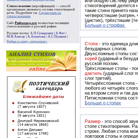
или общую систему рифм, и регулярно или периодически п
стихотворений делятся на строфы и т.о. являются строфическими. Ес
Стихосложение
(версификация) — способ
организации звукового состава стихотворной
такие стихи принято называть астрофическими. Самая популярная строфа в русской поэзии -
речи. Подробнее см.
Справочник по
четверостишие (катрен,
стихосложению
(дистих), трёхстишие (т
Сайт
Рифмовед.org
полностью посвящён
Больше о строфах
стихосложению и русской рифме.
Русские поэты:
А.П.Сумароков
|
А.Фет
|
М.И.Алигер
|
А.Ахматова
|
А.С.Пушкин
|
Рифма к слову «пересекло»
Стопа
- это единица дли
безударных слогов.
Двухсложные стопы сост
хорей
(ударный и безуда
русской поэзии.
Трёхсложные стопы - пос
дактиль
(ударный слог п
слог третий).
Четырёхсложная стопа 
любого из четырёх слого
на втором слоге и так да
Пятисложная стопа состо
Больше о стопах
Размер
- это способ зву
стопе стихотворения. Ра
строке. Любая стопа мож
повторов стопы и опреде