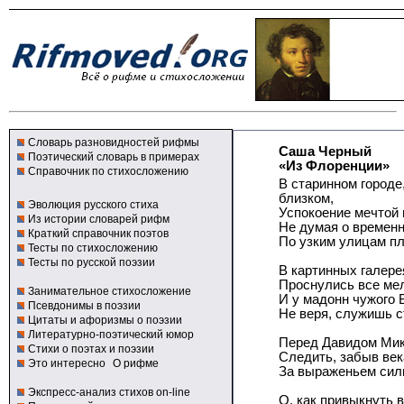
Словарь разновидностей рифмы
Саша Черный
Поэтический словарь в примерах
«Из Флоренции»
Справочник по стихосложению
В старинном городе
близком,
Эволюция русского стиха
Успокоение мечтой 
Из истории словарей рифм
Не думая о временн
Краткий справочник поэтов
По узким улицам пл
Тесты по стихосложению
Тесты по русской поэзии
В картинных галере
Проснулись все ме
Занимательное стихосложение
И у мадонн чужого 
Псевдонимы в поэзии
Не веря, служишь ст
Цитаты и афоризмы о поэзии
Литературно-поэтический юмор
Перед Давидом Мик
Стихи о поэтах и поэзии
Следить, забыв век
Это интересно
О рифме
За выраженьем силь
Экспресс-анализ стихов on-line
О, как привыкнуть 