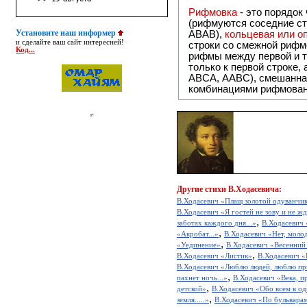
Рифмовка
- это порядок
(рифмуются соседние ст
Установите наш информер
ABAB),
кольцевая или 
и сделайте ваш сайт интересней!
строки со смежной рифм
Код...
рифмы между первой и т
только к первой строке,
ABCA, AABC), смешанная или вольная рифмовка (рифмовка в сложных строфах с различными
комбинациями рифмован
Другие
стихи В.Ходасевича:
В.Ходасевич «Плащ золотой одуванчико
В.Ходасевич «Я гостей не зову и не жду
,
заботах каждого дня...»
В.Ходасевич
,
«Акробат...»
В.Ходасевич «Нет, молод
,
«Уединение»
В.Ходасевич «Весенний 
,
В.Ходасевич «Листик»
В.Ходасевич «
В.Ходасевич «Люблю людей, люблю при
,
пахнет ночь...»
В.Ходасевич «Века, п
,
детской»
В.Ходасевич «Обо всем в од
,
земля.....»
В.Ходасевич «По бульвара