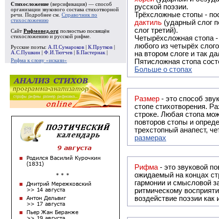
Стихосложение
(версификация) — способ
русской поэзии.
организации звукового состава стихотворной
Трёхсложные стопы - пос
речи. Подробнее см.
Справочник по
стихосложению
дактиль
(ударный слог п
слог третий).
Сайт
Рифмовед.org
полностью посвящён
стихосложению и русской рифме.
Четырёхсложная стопа 
любого из четырёх слого
Русские поэты:
А.П.Сумароков
|
К.Прутков
|
А.С.Пушкин
|
Ф.И.Тютчев
|
Б.Пастернак
|
на втором слоге и так да
Рифма к слову «искази»
Пятисложная стопа состо
Больше о стопах
Размер
- это способ зву
стопе стихотворения. Ра
строке. Любая стопа мож
повторов стопы и опреде
трехстопный анапест, че
размерах
Рифма
- это звуковой повтор, традиционно используемый в поэзии и, как прав
ожидаемый на концах ст
гармонии и смысловой з
ритмическому восприяти
воздействие поэзии как