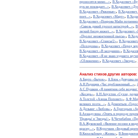
,
проносятся мимо...»
В.Ходасевич «Б
,
рук не покладает...»
В.Ходасевич «Ду
,
В.Ходасевич «Ряженые»
В.Ходасевич
,
,
поет...»
В.Ходасевич «Март»
В.Хода
В.Ходасевич «Покрова Майи потаенной
,
«Сквозь дикий грохот катастроф...»
В
,
легкий бисер нижет...»
В.Ходасевич «
,
«Пролог неоконченной пьесы»
В.Ход
,
В.Ходасевич «Стансы/2»
В.Ходасевич
,
«Похороны»
В.Ходасевич «Перед зе
,
В.Ходасевич «В заседании»
В.Ходасев
В.Ходасевич «Я не знаю худшего мучен
,
,
«Сближение»
В.Ходасевич «Звезде»
Анализ стихов других авторов:
,
А.Барто «Бычок»
А.Блок «Девушка пе
,
А.Н.Радищев «Час преблаженный...»
А.С.Пушкин «Я памятник себе воздвиг
,
«Косарь»
А.Н.Апухтин «Сухие, редкие
,
А.Толстой «Алеша Попович»
А.Ф.Мер
,
великих поэта...»
А.Дементьев «Горос
,
А.Дельвиг «Любовь»
А.Григорьев «А
Б.Ахмадулина «Опять в природе перем
,
'Правды' и 'Звезды'»
Б.Чичибабин «Пр
В.А.Жуковский «Явление поэзии в виде
,
красну...»
В.Курочкин «Бедовый крит
,
В.Кюхельбекер «Жизнь»
В.Бенедикто
,