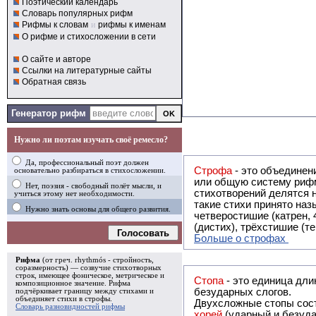
Поэтический календарь
Словарь популярных рифм
Рифмы к словам
и
рифмы к именам
О рифме и стихосложении в сети
О сайте и авторе
Ссылки на литературные сайты
Обратная связь
Генератор рифм
Нужно ли поэтам изучать своё ремесло?
Да, профессиональный поэт должен
Строфа
- это объединение двух и
основательно разбираться в стихосложении.
или общую систему рифм, и регулярно или периодически п
Нет, поэзия - свободный полёт мысли, и
стихотворений делятся на строфы и т.о. являются строфическими. Ес
учиться этому нет необходимости.
такие стихи принято называть астрофическими. Самая популярная строфа в русской поэзии -
Нужно знать основы для общего развития.
четверостишие (катрен,
(дистих), трёхстишие (т
Голосовать
Больше о строфах
Рифма
(от греч. rhythmós - стройность,
соразмерность) — созвучие стихотворных
строк, имеющее фоническое, метрическое и
Стопа
- это единица дли
композиционное значение.
Рифма
безударных слогов.
подчёркивает границу между стихами и
объединяет стихи в
строфы
.
Двухсложные стопы сост
Словарь разновидностей рифмы
хорей
(ударный и безуда