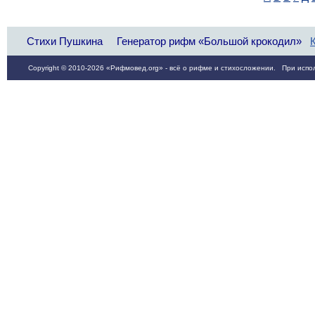
Стихи Пушкина
Генератор рифм «Большой крокодил»
Copyright © 2010-2026 «Рифмовед.org» - всё о рифме и стихосложении. При испол