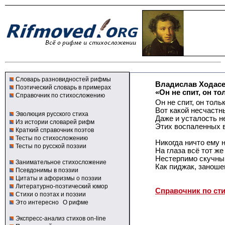
Словарь разновидностей рифмы
Владислав Ходас
Поэтический словарь в примерах
«Он не спит, он то
Справочник по стихосложению
Он не спит, он толь
Вот какой несчастн
Эволюция русского стиха
Даже и усталость н
Из истории словарей рифм
Этих воспаленных в
Краткий справочник поэтов
Тесты по стихосложению
Никогда ничто ему н
Тесты по русской поэзии
На глаза всё тот же
Нестерпимо скучный
Занимательное стихосложение
Как пиджак, заноше
Псевдонимы в поэзии
Цитаты и афоризмы о поэзии
Литературно-поэтический юмор
Справочник по ст
Стихи о поэтах и поэзии
Это интересно
О рифме
Экспресс-анализ стихов on-line