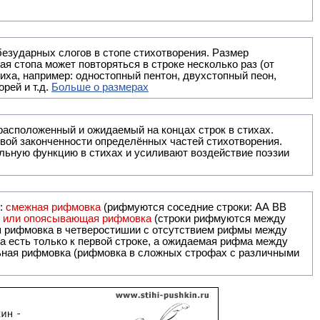
безударных слогов в стопе стихотворения. Размер
ая стопа может повторяться в строке несколько раз (от
тиха, например: одностопный пентон, двухстопный пеон,
рей и т.д.
Больше о размерах
ак правило, расположенный и ожидаемый на концах строк в стихах.
вой законченности определённых частей стихотворения.
льную функцию в стихах и усиливают воздействие поэзии
и:
смежная рифмовка
(рифмуются соседние строки: AA ВВ
я или опоясывающая рифмовка
(строки рифмуются между
я рифмовка в четверостишии с отсутствием рифмы между
 есть только к первой строке, а ожидаемая рифма между