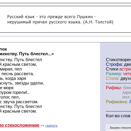
лок
женству. Путь блестел...»
нству. Путь блестел
Cтихотворе
й красным светом,
Строфа:
дв
амирая, пел
Стихи
астр
 песнь рассвета.
Размер:
чет
ь, когда заря
Стопа:
двухс
снуть, звезды рдели,
-----------------
е моря
Рифмы:
бле
уром горели!..
заря-рде
голос пел,
пел-расс
с звуча рассветом.
Рифмовка:
нству. Путь блестел
й красным светом.
-----------------
Кол-во слов
по стихосложению
скачать
>>
Анализ стихот