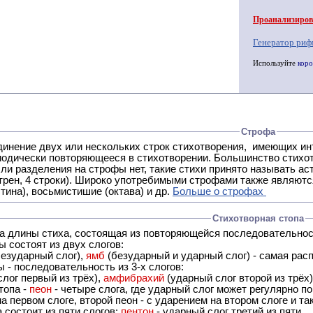
Проанализирова
Генератор риф
Используйте
коро
Строфа
ух или нескольких строк стихотворения, имеющих интонационное сходство или общую систему рифм, и
 нет, такие стихи принято называть астрофическими. Самая популярная строфа в русской поэзии -
трен, 4 строки). Широко употребимыми строфами также являются
тина), восьмистишие (октава) и др.
Больше о строфах
Стихотворная стопа
ца длины стиха, состоящая из повторяющейся последовательнос
 состоят из двух слогов:
езударный слог),
ямб
(безударный и ударный слог) - самая расп
 - последовательность из 3-х слогов:
лог первый из трёх),
амфибрахий
(ударный слог второй из трёх
топа -
пеон
- четыре слога, где ударный слог может регулярно по
а первом слоге, второй пеон - с ударением на втором слоге и та
 состоит из пяти слогов:
пентон
- ударный слог третий из пяти.