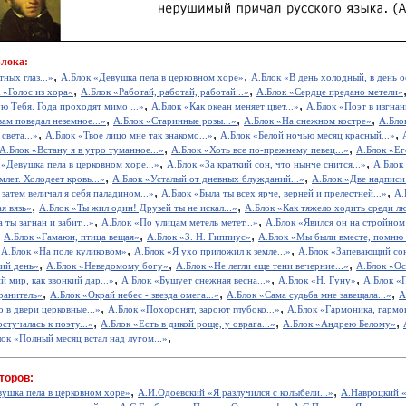
Блока:
,
,
ных глаз...»
А.Блок «Девушка пела в церковном хоре»
А.Блок «В день холодный, в день о
,
,
 «Голос из хора»
А.Блок «Работай, работай, работай...»
А.Блок «Сердце предано метели»
,
,
ю Тебя. Года проходят мимо ...»
А.Блок «Как океан меняет цвет...»
А.Блок «Поэт в изгнан
,
,
,
вам поведал неземное...»
А.Блок «Старинные розы...»
А.Блок «На снежном костре»
А.Бло
,
,
,
света...»
А.Блок «Твое лицо мне так знакомо...»
А.Блок «Белой ночью месяц красный...»
,
,
А.Блок «Встану я в утро туманное...»
А.Блок «Хоть все по-прежнему певец...»
А.Блок «Ег
,
,
 «Девушка пела в церковном хоре...»
А.Блок «За краткий сон, что нынче снится...»
А.Блок
,
,
млет. Холодеет кровь...»
А.Блок «Усталый от дневных блужданий...»
А.Блок «Две надписи
,
,
затем величал я себя паладином...»
А.Блок «Была ты всех ярче, верней и прелестней...»
А.
,
,
я вязь»
А.Блок «Ты жил один! Друзей ты не искал...»
А.Блок «Как тяжело ходить среди лю
,
,
 ты загнан и забит...»
А.Блок «По улицам метель метет...»
А.Блок «Явился он на стройном 
,
,
,
А.Блок «Гамаюн, птица вещая»
А.Блок «3. Н. Гиппиус»
А.Блок «Мы были вместе, помню я
,
,
,
А.Блок «На поле куликовом»
А.Блок «Я ухо приложил к земле...»
А.Блок «Запевающий сон
,
,
,
ий день»
А.Блок «Неведомому богу»
А.Блок «Не легли еще тени вечерние...»
А.Блок «Ос
,
,
,
 мир, как звонкий дар...»
А.Блок «Бушует снежная весна...»
А.Блок «Н. Гуну»
А.Блок «П
,
,
,
ранитель»
А.Блок «Окрай небес - звезда омега...»
А.Блок «Сама судьба мне завещала...»
А
,
,
 в двери церковные...»
А.Блок «Похоронят, зароют глубоко...»
А.Блок «Гармоника, гармон
,
,
,
стучалась к поэту...»
А.Блок «Есть в дикой роще, у оврага...»
А.Блок «Андрею Белому»
,
ок «Полный месяц встал над лугом...»
торов:
,
,
вушка пела в церковном хоре»
А.И.Одоевский «Я разлучился с колыбели...»
А.Навроцкий «
,
,