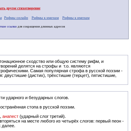
ть другое стихотворение
м
Рифмы онлайн
Рифмы к именам
Рифмы к именам
ткие ссылки
для сокращения длинных адресов
: двустишие (дистих), трёхстишие (терцет), пятистишие,
ти ударного и безударных слогов.
остранённая стопа в русской поэзии.
),
анапест
(ударный слог третий).
вторяться на месте любого из четырёх слогов: первый пеон -
к далее.