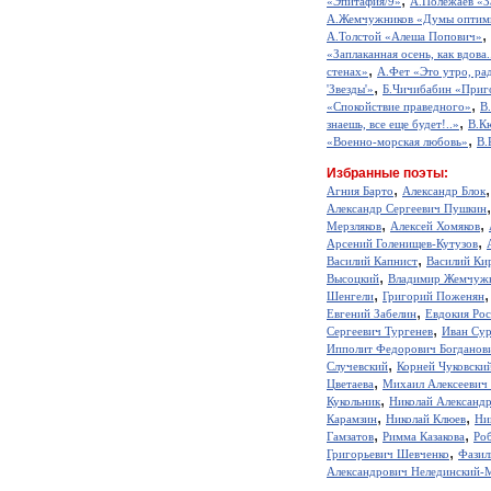
«Эпитафия/9»
А.Полежаев «З
А.Жемчужников «Думы оптим
,
А.Толстой «Алеша Попович»
«Заплаканная осень, как вдова.
,
стенах»
А.Фет «Это утро, рад
,
'Звезды'»
Б.Чичибабин «Приг
,
«Спокойствие праведного»
В
,
знаешь, все еще будет!..»
В.К
,
«Военно-морская любовь»
В.
Избранные поэты:
,
Агния Барто
Александр Блок
Александр Сергеевич Пушкин
,
,
Мерзляков
Алексей Хомяков
,
Арсений Голенищев-Кутузов
,
Василий Капнист
Василий Ки
,
Высоцкий
Владимир Жемчуж
,
Шенгели
Григорий Поженян
,
Евгений Забелин
Евдокия Ро
,
Сергеевич Тургенев
Иван Сур
Ипполит Федорович Богданов
,
Случевский
Корней Чуковски
,
Цветаева
Михаил Алексеевич
,
Кукольник
Николай Александ
,
,
Карамзин
Николай Клюев
Ни
,
,
Гамзатов
Римма Казакова
Ро
,
Григорьевич Шевченко
Фазил
Александрович Нелединский-