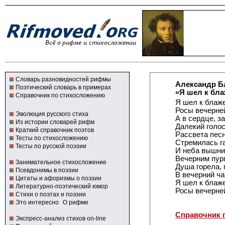
Словарь разновидностей рифмы
Александр Б
Поэтический словарь в примерах
«Я шел к бла
Справочник по стихосложению
Я шел к блаже
Росы вечерне
Эволюция русского стиха
А в сердце, з
Из истории словарей рифм
Далекий голос
Краткий справочник поэтов
Рассвета песн
Тесты по стихосложению
Стремилась га
Тесты по русской поэзии
И неба вышни
Вечерним пурп
Занимательное стихосложение
Душа горела, 
Псевдонимы в поэзии
В вечерний ча
Цитаты и афоризмы о поэзии
Я шел к блаже
Литературно-поэтический юмор
Росы вечерне
Стихи о поэтах и поэзии
Это интересно
О рифме
Справочник 
Экспресс-анализ стихов on-line