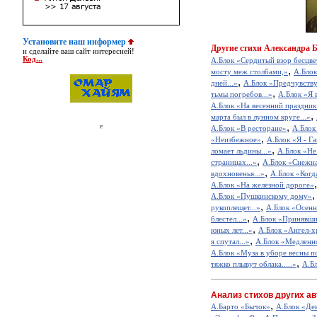
Установите наш информер
Другие
стихи Александра 
и сделайте ваш сайт интересней!
Код...
А.Блок «Сердитый взор бесцвет
,
мосту меж столбами,»
А.Блок
,
дней...»
А.Блок «Предчувству
,
тьмы погребов...»
А.Блок «Я 
А.Блок «На весенний праздник 
,
марта был в лунном круге...»
,
А.Блок «В ресторане»
А.Блок
,
«Неизбежное»
А.Блок «Я - Га
,
ломает льдины...»
А.Блок «Не 
,
страницах...»
А.Блок «Снежна
,
вдохновенья...»
А.Блок «Когда
А.Блок «На железной дороге»
А.Блок «Пушкинскому дому»
,
рукоплещет...»
А.Блок «Осенн
,
блестел...»
А.Блок «Принявший
,
юных лет...»
А.Блок «Ангел-х
,
я спутал...»
А.Блок «Медленно
А.Блок «Муза в уборе весны по
,
тяжко плывут облака.....»
А.Бл
Анализ стихов других ав
,
А.Барто «Бычок»
А.Блок «Де
,