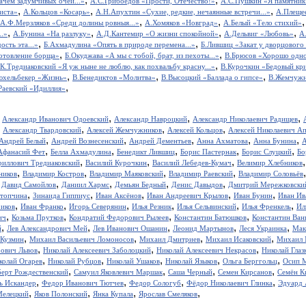
ачем задумчивых очей...»
А.С.Грибоедов «Прости, Отечество!»
А.С.Пушкин «Я памятник 
,
,
,
иста»
А.Кольцов «Косарь»
А.Н.Апухтин «Сухие, редкие, нечаянные встречи...»
А.Плещее
,
,
А.Ф.Мерзляков «Среди долины ровныя...»
А.Хомяков «Новград»
А.Белый «Тело стихий»
,
,
,
,
..»
А.Бунина «На разлуку»
А.Д.Кантемир «О жизни спокойной»
А.Дельвиг «Любовь»
А
,
,
ость эта...»
Б.Ахмадулина «Опять в природе перемена...»
Б.Лившиц «Закат у дворцового
,
,
отовление борща»
Б.Окуджава «А мы с тобой, брат, из пехоты...»
В.Брюсов «Хорошо одном
,
.К.Тредиаковский «Я уж ныне не люблю, как похвальбу красну...»
В.Курочкин «Бедовый кр
,
,
,
юхельбекер «Жизнь»
В.Бенедиктов «Молитва»
В.Высоцкий «Баллада о гипсе»
В.Жемчужн
,
Раевский «Идиллия»
,
,
,
,
Александр Иванович Одоевский
Александр Навроцкий
Александр Николаевич Радищев
,
,
,
,
Александр Твардовский
Алексей Жемчужников
Алексей Кольцов
Алексей Николаевич А
,
,
,
,
,
Андрей Белый
Андрей Вознесенский
Андрей Дементьев
Анна Ахматова
Анна Бунина
А
,
,
,
,
,
Афанасий Фет
Белла Ахмадулина
Бенедикт Лившиц
Борис Пастернак
Борис Слуцкий
Бо
,
,
,
риллович Тредиаковский
Василий Курочкин
Василий Лебедев-Кумач
Велимир Хлебников
,
,
,
,
ников
Владимир Костров
Владимир Маяковский
Владимир Раевский
Владимир Соловьёв
,
,
,
,
,
Давид Самойлов
Даниил Хармс
Демьян Бедный
Денис Давыдов
Дмитрий Мережковски
,
,
,
,
,
стопчина
Зинаида Гиппиус
Иван Аксёнов
Иван Андреевич Крылов
Иван Бунин
Иван Ив
,
,
,
,
,
,
иков
Иван Франко
Игорь Северянин
Илья Резник
Илья Сельвинский
Илья Френкель
Ил
,
,
,
,
ич
Козьма Прутков
Кондратий Федорович Рылеев
Константин Батюшков
Константин Ва
,
,
,
,
,
й
Лев Александрович Мей
Лев Иванович Ошанин
Леонид Мартынов
Леся Украинка
Мак
,
,
,
,
 Кузмин
Михаил Васильевич Ломоносов
Михаил Дмитриев
Михаил Исаковский
Михаил 
,
,
,
рович Львов
Николай Алексеевич Заболоцкий
Николай Алексеевич Некрасов
Николай Глаз
,
,
,
,
,
колай Огарев
Николай Рубцов
Николай Ушаков
Николай Языков
Ольга Берггольц
Осип 
,
,
,
,
берт Рождественский
Самуил Яковлевич Маршак
Саша Черный
Семен Кирсанов
Семён К
,
,
,
,
ь Искандер
Федор Иванович Тютчев
Федор Сологуб
Фёдор Николаевич Глинка
Эдуард 
,
,
,
,
Мелецкий
Яков Полонский
Янка Купала
Ярослав Смеляков