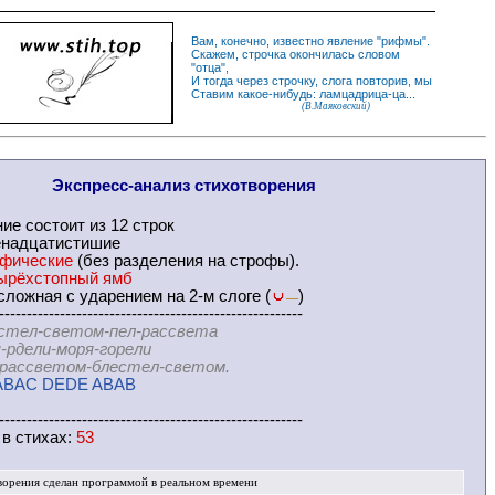
Вам, конечно, известно
явление
"
рифмы
".
Скажем,
строчка
окончилась словом
"
отца
",
И
тогда
через строчку, слога повторив, мы
Ставим какое-нибудь: ламцадрица-ца...
(В.Маяковский)
Экспресс-
анализ стихотворения
ние
состоит из 12 строк
енадцатистишие
офические
(без разделения на
строфы
).
ырёхстопный ямб
ложная с ударением на 2-м слоге (
)
—
-------------------------------------------------------
стел-светом-пел-рассвета
ли-моря-горели
ветом-блестел-светом.
ABAC DEDE ABAB
-------------------------------------------------------
 в
стихах
:
53
ворения
сделан программой в реальном времени