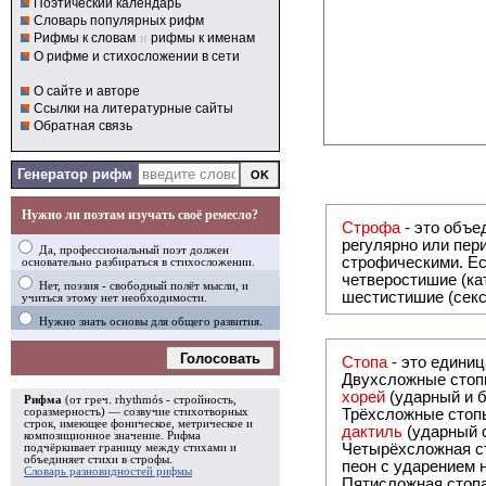
Поэтический календарь
Словарь популярных рифм
Рифмы к словам
и
рифмы к именам
О рифме и стихосложении в сети
О сайте и авторе
Ссылки на литературные сайты
Обратная связь
Генератор рифм
Нужно ли поэтам изучать своё ремесло?
Строфа
- это объединение дв
регулярно или периодически повторяющееся в стихотворении. Большинство стихотворений делятся на строфы и т.о. являются
Да, профессиональный поэт должен
строфическими. Если разделения на строфы
основательно разбираться в стихосложении.
четверостишие (ка
Нет, поэзия - свободный полёт мысли, и
шестистишие (секс
учиться этому нет необходимости.
Нужно знать основы для общего развития.
Голосовать
Стопа
- это едини
Двухсложные стопы
хорей
(ударный и б
Рифма
(от греч. rhythmós - стройность,
соразмерность) — созвучие стихотворных
Трёхсложные стопы
строк, имеющее фоническое, метрическое и
дактиль
(ударный с
композиционное значение.
Рифма
Четырёхсложная с
подчёркивает границу между стихами и
объединяет стихи в
строфы
.
пеон с ударением н
Словарь разновидностей рифмы
Пятисложная стопа