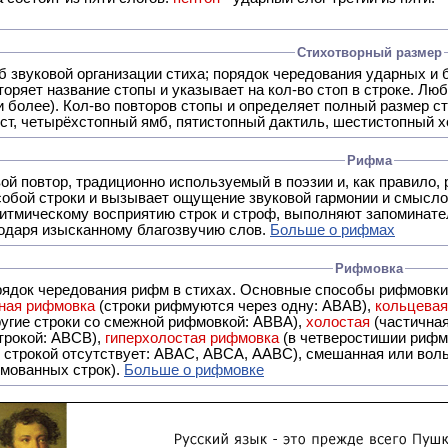
Стихотворный размер
б звуковой организации стиха; порядок чередования ударных и 
оряет название стопы и указывает на кол-во стоп в строке. Люб
 и более). Кол-во повторов стопы и определяет полный размер с
ст, четырёхстопный ямб, пятистопный дактиль, шестистопный хо
Рифма
- это звуковой повтор, традиционно используемый в поэзии и, к
обой строки и вызывает ощущение звуковой гармонии и смысло
итмическому восприятию строк и строф, выполняют запоминате
годаря изысканному благозвучию слов.
Больше о рифмах
Рифмовка
рядок чередования рифм в стихах. Основные способы рифмовк
ная рифмовка
(строки рифмуются через одну: ABAB),
кольцева
ерез две другие строки со смежной рифмовкой: ABBA),
холостая
(частична
строкой: АBCB),
гиперхолостая рифмовка
(в четверостишии рифма
 ABAC, ABCA, AABC), смешанная или вольная рифмовка (рифмовка в сложных строфах с различными
мованных строк).
Больше о рифмовке