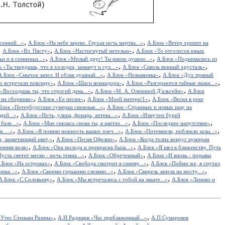
,
,
сенний...»
А.Блок «На небе зарево. Глухая ночь мертва...»
А.Блок «Ветер хрипит на
,
,
,
А.Блок «Вл. Пясту»
А.Блок «Настигнутый метелью»
А.Блок «То отголосок юных
,
,
ьи и в сомненьи...»
А.Блок «Милый друг! Ты юною душою...»
А.Блок «Поднимались из
,
,
к «Ты твердишь, что я холоден, замкнут и сух...»
А.Блок «Сквозь винный хрусталь»
,
,
А.Блок «Смычок запел. И облак душный...»
А.Блок «Незнакомка»
А.Блок «Дух пряный
,
,
,
о встречали повсюду»
А.Блок «Шаги командора»
А.Блок «Разгораются тайные знаки...»
,
,
 «Восходишь ты, что строгий день...»
А.Блок «М. А. Олениной Д'альгейм»
А.Блок
,
,
,
 на сборнике»
А.Блок «Ее песни»
А.Блок «Моей матери/1»
А.Блок «Весна в реке
,
Блок «Петербургские сумерки снежные...»
А.Блок «Странных и новых ищу на
,
,
дей...»
А.Блок «Ночь, улица, фонарь, аптека...»
А.Блок «Измучен бурей
,
,
,
бале...»
А.Блок «Мне снилась снова ты, в цветах...»
А.Блок «Последнее напутствие»
,
,
,
.....»
А.Блок «Я помню нежность ваших плеч...»
А.Блок «Потемнели, поблекли залы...»
,
,
, зацветающий цвет,»
А.Блок «Песня Офелии»
А.Блок «Когда толпа вокруг кумирам
,
,
енняя воля»
А.Блок «Она молода и прекрасна была...»
А.Блок «Я шел к блаженству. Путь
,
,
усть светит месяц - ночь темна...»
А.Блок «Обреченный»
А.Блок «И вновь - порывы
,
,
.Блок «На островах»
А.Блок «Свобода смотрит в синеву...»
А.Блок «Пойми же, я спутал,
,
,
,
ика...»
А.Блок «Своими горькими слезами...»
А.Блок «Свирель запела на мосту...»
,
,
А.Блок «С.Соловьеву»
А.Блок «Мы встречались с тобой на закате...»
А.Блок «Лениво и
,
,
Утес Cтеньки Разина»
А.Н.Радищев «Час преблаженный...»
А.П.Сумароков
,
,