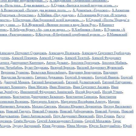
себе воздвиг нерукотворный...»
А.Твардовский «Армейский сапожник»
,
,
в «Ночь тиха... Едва колышет...»
А.Сурков «Бьется в тесной печурке огонь...»
,
,
,
А.Вознесенский «Почему два великих поэта...»
А.Дементьев «Гороскоп»
А.Ахматова
,
,
.Григорьев «Артисткке»
А.Майков «Под дождем»
А.Голенищев-Кутузов «В четырех
,
,
 моста»
Б.Пастернак «Как бронзовой золой жаровень...»
Б.Слуцкий «Поэты 'Правды' и
,
,
у у окна...»
В.А.Жуковский «Явление поэзии в виде Лалла Рук»
В.Капнист
,
,
,
итик»
В.Лебедев-Кумач «Ах, сам я не верил...»
В.Хлебников «Азия»
В.Тушнова «А
,
,
иков «Разочарование»
В.Костров «В берёзовой серебряной купели...»
В.Маяковский
,
,
,
Александр Петрович Сумароков
Александр Полежаев
Александр Сергеевич Грибоедов
,
,
,
,
пухтин
Алексей Плещеев
Алексей Сурков
Алексей Толстой
Алексей Федорович
,
,
,
,
нтиох Дмитриевич Кантемир
Антон Дельвиг
Аполлон Григорьев
Аполлон Майков
,
,
,
,
рис Чичибабин
Булат Окуджава
Валерий Брюсов
Василий Андреевич Жуковский
,
,
,
,
Вероника Тушнова
Вильгельм Кюхельбекер
Владимир Бенедиктов
Владимир
,
,
,
,
,
Владислав Ходасевич
Гавриил Державин
Георгий Адамович
Георгий Иванов
Георгий
,
,
,
,
,
й
Дмитрий Минаев
Евгений Баратынский
Евгений Долматовский
Евгений Евтушенко
,
,
,
,
анович Хемницер
Иван Мятлев
Иван Никитин
Иван Сергеевич Аксаков
Иван
,
,
,
,
ья Эренбург
Иннокентий Фёдорович Анненский
Иосиф Бродский
Иосиф Уткин
,
,
,
ншенкин
Константин Дмитриевич Бальмонт
Константин Симонов
Константин
,
,
,
симилиан Волошин
Маргарита Алигер
Маргарита Иосифовна Алигер
Марина
,
,
,
Матвеевич Херасков
Михаил Светлов
Михаил Юрьевич Лермонтов
Нестор Васильевич
,
,
,
,
,
ков
Николай Гнедич
Николай Гумилев
Николай Добронравов
Николай Доризо
Николай
,
,
,
,
Мандельштам
Павел Антокольский
Петр Андреевич Вяземский
Пётр Ершов
Расул
,
,
,
,
ирсанов
Семён Надсон
Сергей Александрович Есенин
Сергей Михалков
Тарас
,
,
,
,
,
Асадов
Эдуард Багрицкий
Юлия Друнина
Юнна Мориц
Юргис Балтрушайтис
Юрий