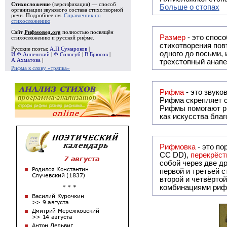
Стихосложение
(версификация) — способ
Больше о стопах
организации звукового состава стихотворной
речи. Подробнее см.
Справочник по
стихосложению
Сайт
Рифмовед.org
полностью посвящён
Размер
- это спосо
стихосложению и русской рифме.
стихотворения повт
Русские поэты:
А.П.Сумароков
|
одного до восьми,
И.Ф.Анненский
|
Ф.Сологуб
|
В.Брюсов
|
А.Ахматова
|
трехстопный анапе
Рифма к слову «тряпка»
Рифма
Рифма
скрепляет с
Рифмы
помогают р
как искусства бла
Рифмовка
- это по
СС DD),
перекрёст
собой ч
первой и третьей 
второй и четвёртой строкой отсутствует:
комбинациями риф